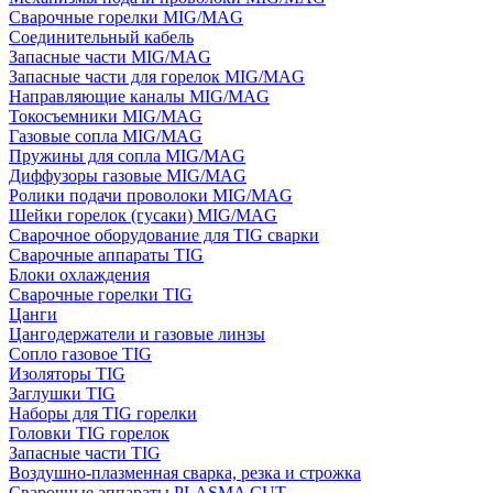
Сварочные горелки MIG/MAG
Соединительный кабель
Запасные части MIG/MAG
Запасные части для горелок MIG/MAG
Направляющие каналы MIG/MAG
Токосъемники MIG/MAG
Газовые сопла MIG/MAG
Пружины для сопла MIG/MAG
Диффузоры газовые MIG/MAG
Ролики подачи проволоки MIG/MAG
Шейки горелок (гусаки) MIG/MAG
Сварочное оборудование для TIG сварки
Сварочные аппараты TIG
Блоки охлаждения
Сварочные горелки TIG
Цанги
Цангодержатели и газовые линзы
Сопло газовое TIG
Изоляторы TIG
Заглушки TIG
Наборы для TIG горелки
Головки TIG горелок
Запасные части TIG
Воздушно-плазменная сварка, резка и строжка
Сварочные аппараты PLASMA CUT