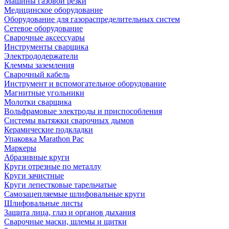
Машины газовой резки
Медицинское оборудование
Оборудование для газораспределительных систем
Сетевое оборудование
Сварочные аксессуары
Инструменты сварщика
Электрододержатели
Клеммы заземления
Сварочный кабель
Инструмент и вспомогательное оборудование
Магнитные угольники
Молотки сварщика
Вольфрамовые электроды и приспособления
Системы вытяжки сварочных дымов
Керамические подкладки
Упаковка Marathon Pac
Маркеры
Абразивные круги
Круги отрезные по металлу
Круги зачистные
Круги лепестковые тарельчатые
Самозацепляемые шлифовальные круги
Шлифовальные листы
Защита лица, глаз и органов дыхания
Сварочные маски, шлемы и щитки