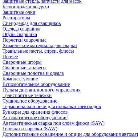
Защитные стекла, запчасти для масок
Блоки подачи воздуха
Защитные очки
Респираторы
Спецодежда для сварщиков
Одежда сварщика
Обувь сварщика
Перчатки сварочные
Химические материалы для сварки
Травильные пасты, спреи, флюсы
Прочее
Сварочные шторы
Сварочные занавесы
Сварочные полотна и одеяла
Комплектующие
Вспомогательное оборудование
Пульты дистанционного управления
Транспортные тележки
Сушильное оборудование
Термопеналы и печи для прокалки электродов
Бункеры для хранения флюсов
Автоматическое оборудование
Автоматическая сварка под слоем флюса (SAW)
Головки и горелки (SAW)
Дополнительные оснащение и опции для оборудования автома