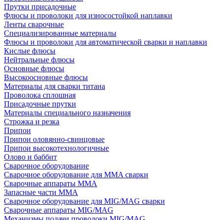
Прутки присадочные
Флюсы и проволоки для износостойкой наплавки
Ленты сварочные
Специализированные материалы
Флюсы и проволоки для автоматической сварки и наплавки
Кислые флюсы
Нейтральные флюсы
Основные флюсы
Высокоосновные флюсы
Материалы для сварки титана
Проволока сплошная
Присадочные прутки
Материалы специального назначения
Строжка и резка
Припои
Припои оловянно-свинцовые
Припои высокотехнологичные
Олово и баббит
Сварочное оборудование
Сварочное оборудование для MMA сварки
Сварочные аппараты MMA
Запасные части MMA
Сварочное оборудование для MIG/MAG сварки
Сварочные аппараты MIG/MAG
Механизмы подачи проволоки MIG/MAG