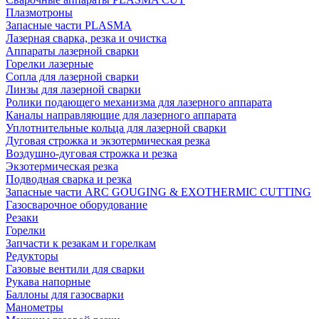
Плазмотроны
Запасные части PLASMA
Лазерная сварка, резка и очистка
Аппараты лазерной сварки
Горелки лазерные
Сопла для лазерной сварки
Линзы для лазерной сварки
Ролики подающего механизма для лазерного аппарата
Каналы направляющие для лазерного аппарата
Уплотнительные кольца для лазерной сварки
Дуговая строжка и экзотермическая резка
Воздушно-дуговая строжка и резка
Экзотермическая резка
Подводная сварка и резка
Запасные части ARC GOUGING & EXOTHERMIC CUTTING
Газосварочное оборудование
Резаки
Горелки
Запчасти к резакам и горелкам
Редукторы
Газовые вентили для сварки
Рукава напорные
Баллоны для газосварки
Манометры