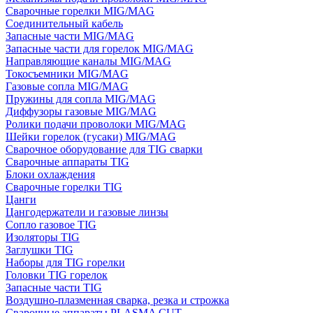
Сварочные горелки MIG/MAG
Соединительный кабель
Запасные части MIG/MAG
Запасные части для горелок MIG/MAG
Направляющие каналы MIG/MAG
Токосъемники MIG/MAG
Газовые сопла MIG/MAG
Пружины для сопла MIG/MAG
Диффузоры газовые MIG/MAG
Ролики подачи проволоки MIG/MAG
Шейки горелок (гусаки) MIG/MAG
Сварочное оборудование для TIG сварки
Сварочные аппараты TIG
Блоки охлаждения
Сварочные горелки TIG
Цанги
Цангодержатели и газовые линзы
Сопло газовое TIG
Изоляторы TIG
Заглушки TIG
Наборы для TIG горелки
Головки TIG горелок
Запасные части TIG
Воздушно-плазменная сварка, резка и строжка
Сварочные аппараты PLASMA CUT