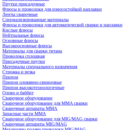
Прутки присадочные
Флюсы и проволоки для износостойкой наплавки
Ленты сварочные
Специализированные материалы
Флюсы и проволоки для автоматической сварки и наплавки
Кислые флюсы
Нейтральные флюсы
Основные флюсы
Высокоосновные флюсы
Материалы для сварки титана
Проволока сплошная
Присадочные прутки
Материалы специального назначения
Строжка и резка
Припои
Припои оловянно-свинцовые
Припои высокотехнологичные
Олово и баббит
Сварочное оборудование
Сварочное оборудование для MMA сварки
Сварочные аппараты MMA
Запасные части MMA
Сварочное оборудование для MIG/MAG сварки
Сварочные аппараты MIG/MAG
Механизмы подачи проволоки MIG/MAG