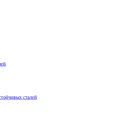
лей
стойчивых сталей