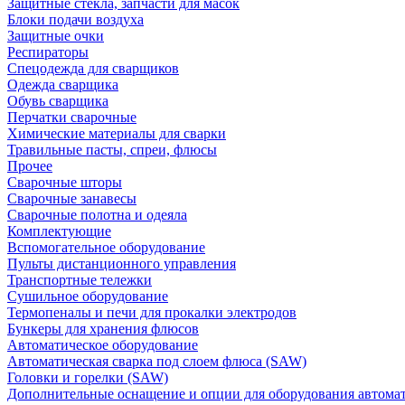
Защитные стекла, запчасти для масок
Блоки подачи воздуха
Защитные очки
Респираторы
Спецодежда для сварщиков
Одежда сварщика
Обувь сварщика
Перчатки сварочные
Химические материалы для сварки
Травильные пасты, спреи, флюсы
Прочее
Сварочные шторы
Сварочные занавесы
Сварочные полотна и одеяла
Комплектующие
Вспомогательное оборудование
Пульты дистанционного управления
Транспортные тележки
Сушильное оборудование
Термопеналы и печи для прокалки электродов
Бункеры для хранения флюсов
Автоматическое оборудование
Автоматическая сварка под слоем флюса (SAW)
Головки и горелки (SAW)
Дополнительные оснащение и опции для оборудования автома