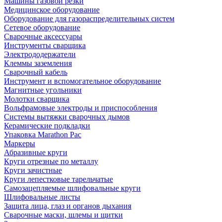
Машины газовой резки
Медицинское оборудование
Оборудование для газораспределительных систем
Сетевое оборудование
Сварочные аксессуары
Инструменты сварщика
Электрододержатели
Клеммы заземления
Сварочный кабель
Инструмент и вспомогательное оборудование
Магнитные угольники
Молотки сварщика
Вольфрамовые электроды и приспособления
Системы вытяжки сварочных дымов
Керамические подкладки
Упаковка Marathon Pac
Маркеры
Абразивные круги
Круги отрезные по металлу
Круги зачистные
Круги лепестковые тарельчатые
Самозацепляемые шлифовальные круги
Шлифовальные листы
Защита лица, глаз и органов дыхания
Сварочные маски, шлемы и щитки