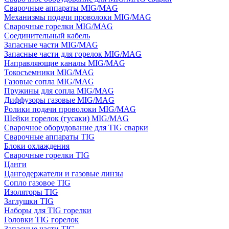
Сварочные аппараты MIG/MAG
Механизмы подачи проволоки MIG/MAG
Сварочные горелки MIG/MAG
Соединительный кабель
Запасные части MIG/MAG
Запасные части для горелок MIG/MAG
Направляющие каналы MIG/MAG
Токосъемники MIG/MAG
Газовые сопла MIG/MAG
Пружины для сопла MIG/MAG
Диффузоры газовые MIG/MAG
Ролики подачи проволоки MIG/MAG
Шейки горелок (гусаки) MIG/MAG
Сварочное оборудование для TIG сварки
Сварочные аппараты TIG
Блоки охлаждения
Сварочные горелки TIG
Цанги
Цангодержатели и газовые линзы
Сопло газовое TIG
Изоляторы TIG
Заглушки TIG
Наборы для TIG горелки
Головки TIG горелок
Запасные части TIG