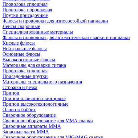
Проволока сплошная
Проволока порошковая
Прутки присадочные
Флюсы и проволоки для износостойкой наплавки
Ленты сварочные
Специализированные материалы
Флюсы и проволоки для автоматической сварки и наплавки
Кислые флюсы
Нейтральные флюсы
Основные флюсы
Высокоосновные флюсы
Материалы для сварки титана
Проволока сплошная
Присадочные прутки
Материалы специального назначения
Строжка и резка
Припои
Припои оловянно-свинцовые
Припои высокотехнологичные
Олово и баббит
Сварочное оборудование
Сварочное оборудование для MMA сварки
Сварочные аппараты MMA
Запасные части MMA
Сварочное оборудование для MIG/MAG сварки