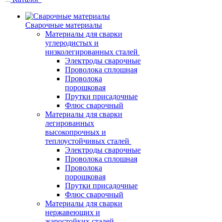
Сварочные материалы
Материалы для сварки
углеродистых и
низколегированных сталей
Электроды сварочные
Проволока сплошная
Проволока
порошковая
Прутки присадочные
Флюс сварочный
Материалы для сварки
легированных
высокопрочных и
теплоустойчивых сталей
Электроды сварочные
Проволока сплошная
Проволока
порошковая
Прутки присадочные
Флюс сварочный
Материалы для сварки
нержавеющих и
жаростойких сталей