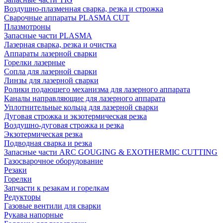
Воздушно-плазменная сварка, резка и строжка
Сварочные аппараты PLASMA CUT
Плазмотроны
Запасные части PLASMA
Лазерная сварка, резка и очистка
Аппараты лазерной сварки
Горелки лазерные
Сопла для лазерной сварки
Линзы для лазерной сварки
Ролики подающего механизма для лазерного аппарата
Каналы направляющие для лазерного аппарата
Уплотнительные кольца для лазерной сварки
Дуговая строжка и экзотермическая резка
Воздушно-дуговая строжка и резка
Экзотермическая резка
Подводная сварка и резка
Запасные части ARC GOUGING & EXOTHERMIC CUTTING
Газосварочное оборудование
Резаки
Горелки
Запчасти к резакам и горелкам
Редукторы
Газовые вентили для сварки
Рукава напорные