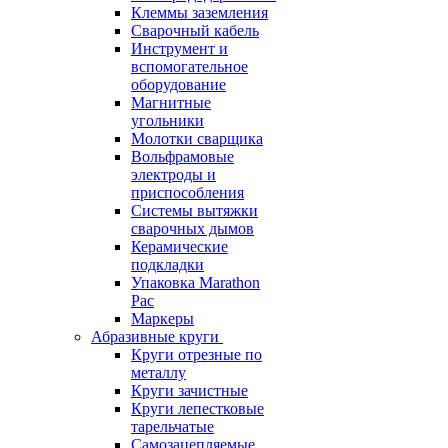
Клеммы заземления
Сварочный кабель
Инструмент и
вспомогательное
оборудование
Магнитные
угольники
Молотки сварщика
Вольфрамовые
электроды и
приспособления
Системы вытяжки
сварочных дымов
Керамические
подкладки
Упаковка Marathon
Pac
Маркеры
Абразивные круги
Круги отрезные по
металлу
Круги зачистные
Круги лепестковые
тарельчатые
Самозацепляемые