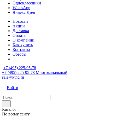
Одноклассники
WhatsApp
Яндекс.Дзен
Новости
Акции
Доставка
Оплата
О компании
Как купить
Контакты
Обзоры
...
+7 (495) 225-95-78
+7 (495) 225-95-78
Многоканальный
sale@ktnd.ru
Войти
Каталог
По всему сайту