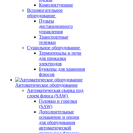
Комплектующие
Вспомогательное
оборудование
Пульты
дистанционного
управления
Транспортные
тележки
Сушильное оборудование
Термопеналы и печи
для прокалки
электродов
Бункеры для хранения
флюсов
Автоматическое оборудование
Автоматическая сварка под
слоем флюса (SAW)
Головки и горелки
(SAW)
Дополнительные
оснащение и опции
для оборудования
автоматической