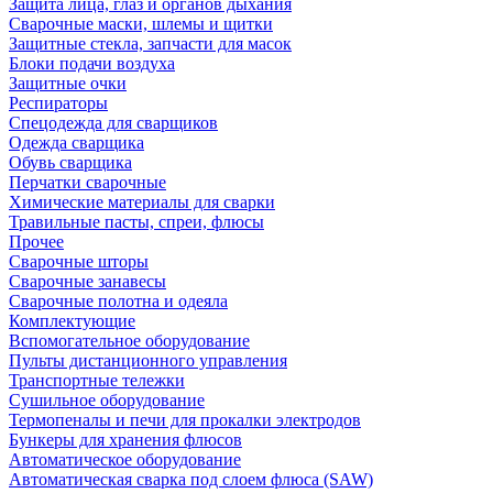
Защита лица, глаз и органов дыхания
Сварочные маски, шлемы и щитки
Защитные стекла, запчасти для масок
Блоки подачи воздуха
Защитные очки
Респираторы
Спецодежда для сварщиков
Одежда сварщика
Обувь сварщика
Перчатки сварочные
Химические материалы для сварки
Травильные пасты, спреи, флюсы
Прочее
Сварочные шторы
Сварочные занавесы
Сварочные полотна и одеяла
Комплектующие
Вспомогательное оборудование
Пульты дистанционного управления
Транспортные тележки
Сушильное оборудование
Термопеналы и печи для прокалки электродов
Бункеры для хранения флюсов
Автоматическое оборудование
Автоматическая сварка под слоем флюса (SAW)