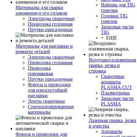
Наборы для TIG
Материалы для сварки
горелки
алюминия и его сплавов
Головки TIG
Электроды сварочные
горелок
Проволока сплошная
Запасные части
Прутки присадочные
TIG
+ ЕЩЕ
Материалы для наплавки и
ремонта деталей
Электроды сварочные
Воздушно-плазменная
Проволока сплошная
сварка, резка и
Проволока
строжка
порошковая
Сварочные
Прутки присадочные
аппараты
Флюсы и проволоки
PLASMA CUT
для износостойкой
Плазмотроны
наплавки
Запасные части
Ленты сварочные
PLASMA
Специализированные
материалы
Лазерная сварка, резка
и очистка
Аппараты
Флюсы и проволоки для
лазерной сварки