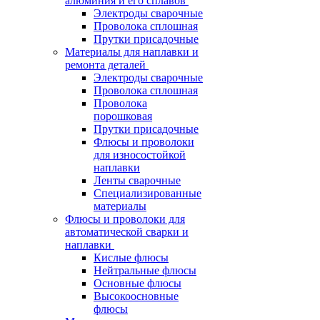
алюминия и его сплавов
Электроды сварочные
Проволока сплошная
Прутки присадочные
Материалы для наплавки и
ремонта деталей
Электроды сварочные
Проволока сплошная
Проволока
порошковая
Прутки присадочные
Флюсы и проволоки
для износостойкой
наплавки
Ленты сварочные
Специализированные
материалы
Флюсы и проволоки для
автоматической сварки и
наплавки
Кислые флюсы
Нейтральные флюсы
Основные флюсы
Высокоосновные
флюсы