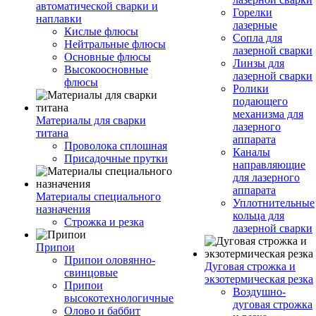
автоматической сварки и
Горелки
наплавки
лазерные
Кислые флюсы
Сопла для
Нейтральные флюсы
лазерной сварки
Основные флюсы
Линзы для
Высокоосновные
лазерной сварки
флюсы
Ролики
подающего
механизма для
Материалы для сварки
лазерного
титана
аппарата
Проволока сплошная
Каналы
Присадочные прутки
направляющие
для лазерного
аппарата
Материалы специального
Уплотнительные
назначения
кольца для
Строжка и резка
лазерной сварки
Припои
Припои оловянно-
Дуговая строжка и
свинцовые
экзотермическая резка
Припои
Воздушно-
высокотехнологичные
дуговая строжка
Олово и баббит