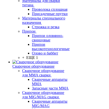
Материалы для сварки
титана
Проволока сплошная
Присадочные прутки
Материалы специального
назначения
Строжка и резка
Припои
Припои оловянно-
свинцовые
Припои
высокотехнологичные
Олово и баббит
+ ЕЩЕ 1
Сварочное оборудование
Сварочное оборудование
для MMA сварки
Сварочные аппараты
MMA
Запасные части MMA
Сварочное оборудование
для MIG/MAG сварки
Сварочные аппараты
MIG/MAG