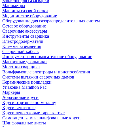
Баллоны для газосварки
Манометры
Машины газовой резки
Медицинское оборудование
Оборудование для газораспределительных систем
Сетевое оборудование
Сварочные аксессуары
Инструменты сварщика
Электрододержатели
Клеммы заземления
Сварочный кабель
Инструмент и вспомогательное оборудование
Магнитные угольники
Молотки сварщика
Вольфрамовые электроды и приспособления
Системы вытяжки сварочных дымов
Керамические подкладки
Упаковка Marathon Pac
Маркеры
Абразивные круги
Круги отрезные по металлу
Круги зачистные
Круги лепестковые тарельчатые
Самозацепляемые шлифовальные круги
Шлифовальные листы