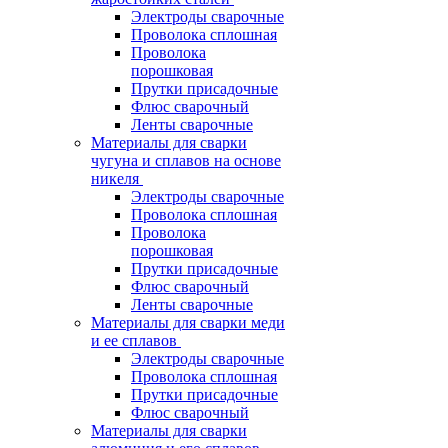
Электроды сварочные
Проволока сплошная
Проволока
порошковая
Прутки присадочные
Флюс сварочный
Ленты сварочные
Материалы для сварки
чугуна и сплавов на основе
никеля
Электроды сварочные
Проволока сплошная
Проволока
порошковая
Прутки присадочные
Флюс сварочный
Ленты сварочные
Материалы для сварки меди
и ее сплавов
Электроды сварочные
Проволока сплошная
Прутки присадочные
Флюс сварочный
Материалы для сварки