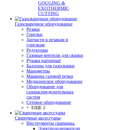
GOUGING &
EXOTHERMIC
CUTTING
Газосварочное оборудование
Резаки
Горелки
Запчасти к резакам и
горелкам
Редукторы
Газовые вентили для сварки
Рукава напорные
Баллоны для газосварки
Манометры
Машины газовой резки
Медицинское оборудование
Оборудование для
газораспределительных
систем
Сетевое оборудование
+ ЕЩЕ 2
Сварочные аксессуары
Инструменты сварщика
Электрододержатели