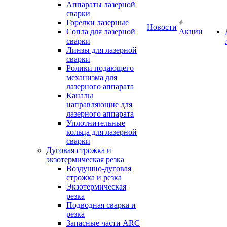
Аппараты лазерной
сварки
Горелки лазерные
Новости
Сопла для лазерной
Акции
сварки
Линзы для лазерной
сварки
Ролики подающего
механизма для
лазерного аппарата
Каналы
направляющие для
лазерного аппарата
Уплотнительные
кольца для лазерной
сварки
Дуговая строжка и
экзотермическая резка
Воздушно-дуговая
строжка и резка
Экзотермическая
резка
Подводная сварка и
резка
Запасные части ARC