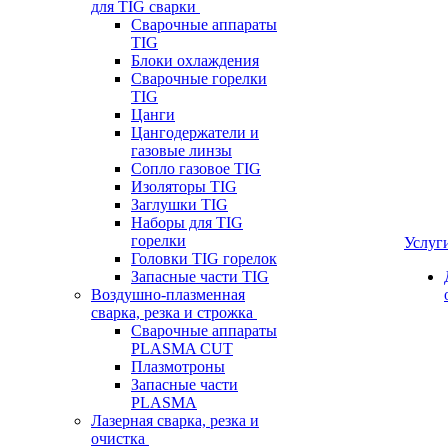
для TIG сварки
Сварочные аппараты
TIG
Блоки охлаждения
Сварочные горелки
TIG
Цанги
Цангодержатели и
газовые линзы
Сопло газовое TIG
Изоляторы TIG
Заглушки TIG
Наборы для TIG
горелки
Услуг
Головки TIG горелок
Запасные части TIG
Воздушно-плазменная
сварка, резка и строжка
Сварочные аппараты
PLASMA CUT
Плазмотроны
Запасные части
PLASMA
Лазерная сварка, резка и
очистка