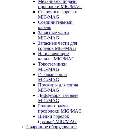
Механизмы подачи
проволоки MIG/MAG
Сварочные горелки
MIG/MAG
Соединительный
кабель
Запасные части
MIG/MAG
Запасные части для
горелок MIG/MAG
Направляющие
каналы MIG/MAG
Токосъемники
MIG/MAG
Газовые сопла
MIG/MAG
Пружины для сопла
MIG/MAG
Диффузоры газовые
MIG/MAG
Ролики подачи
проволоки MIG/MAG
Шейки горелок
(гусаки) MIG/MAG
Сварочное оборудование