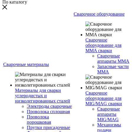
По каталогу
Сварочное оборудование
Сварочное
оборудование для
MMA сварки
Сварочные
аппараты MMA
Сварочные материалы
Запасные части
MMA
Материалы для сварки
Сварочное
углеродистых и
оборудование для
низколегированных сталей
MIG/MAG сварки
Электроды сварочные
Сварочные
Проволока сплошная
аппараты
Проволока
MIG/MAG
порошковая
Механизмы
Прутки присадочные
подачи