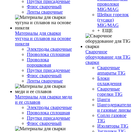
Прутки присадочные
проволоки
Флюс сварочный
MIG/MAG
Ленты сварочные
Шейки горелок
(гусаки)
MIG/MAG
+ ЕЩЕ
Материалы для сварки
чугуна и сплавов на основе
никеля
Электроды сварочные
Сварочное
Проволока сплошная
оборудование для TIG
Проволока
сварки
порошковая
Сварочные
Прутки присадочные
аппараты TIG
Флюс сварочный
Блоки
Ленты сварочные
охлаждения
Сварочные
горелки TIG
Материалы для сварки меди
Цанги
и ее сплавов
Цангодержатели
Электроды сварочные
и газовые линзы
Проволока сплошная
Сопло газовое
Прутки присадочные
TIG
Флюс сварочный
Изоляторы TIG
Заглушки TIG