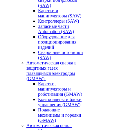
сварки под флюсом
(SAW)
Каретки и
манипуляторы (SAW)
Контроллеры (SAW)
Запасные части
Automation (SAW)
Оборудование для
позиционирования
изделий
Сварочные источники
(SAW)
Автоматическая сварка в
защитных газах
плавящимся электродом
(GMAW)
Каретки,
манипуляторы и
роботизация (GMAW)
Контроллеры и блоки
управления (GMAW)
Подающие
механизмы и горелки
(GMAW)
Автоматическая резка