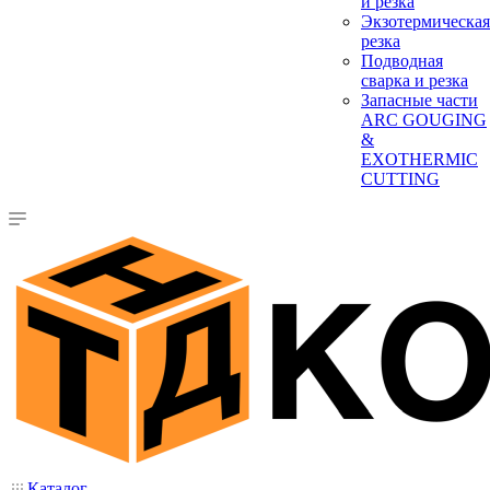
и резка
Экзотермическая
резка
Подводная
сварка и резка
Запасные части
ARC GOUGING
&
EXOTHERMIC
CUTTING
Каталог