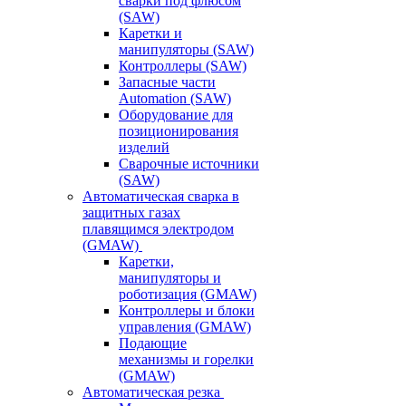
сварки под флюсом
(SAW)
Каретки и
манипуляторы (SAW)
Контроллеры (SAW)
Запасные части
Automation (SAW)
Оборудование для
позиционирования
изделий
Сварочные источники
(SAW)
Автоматическая сварка в
защитных газах
плавящимся электродом
(GMAW)
Каретки,
манипуляторы и
роботизация (GMAW)
Контроллеры и блоки
управления (GMAW)
Подающие
механизмы и горелки
(GMAW)
Автоматическая резка