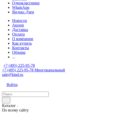
Одноклассники
WhatsApp
Яндекс.Дзен
Новости
Акции
Доставка
Оплата
О компании
Как купить
Контакты
Обзоры
...
+7 (495) 225-95-78
+7 (495) 225-95-78
Многоканальный
sale@ktnd.ru
Войти
Каталог
По всему сайту