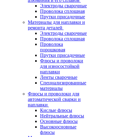
алюминия и его сплавов
Электроды сварочные
Проволока сплошная
Прутки присадочные
Материалы для наплавки и
ремонта деталей
Электроды сварочные
Проволока сплошная
Проволока
порошковая
Прутки присадочные
Флюсы и проволоки
для износостойкой
наплавки
Ленты сварочные
Специализированные
материалы
Флюсы и проволоки для
автоматической сварки и
наплавки
Кислые флюсы
Нейтральные флюсы
Основные флюсы
Высокоосновные
флюсы