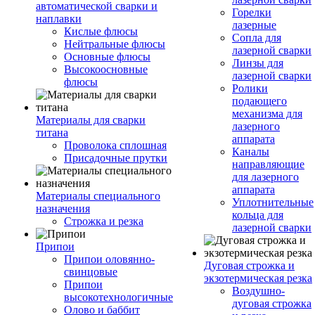
автоматической сварки и
Горелки
наплавки
лазерные
Кислые флюсы
Сопла для
Нейтральные флюсы
лазерной сварки
Основные флюсы
Линзы для
Высокоосновные
лазерной сварки
флюсы
Ролики
подающего
механизма для
Материалы для сварки
лазерного
титана
аппарата
Проволока сплошная
Каналы
Присадочные прутки
направляющие
для лазерного
аппарата
Материалы специального
Уплотнительные
назначения
кольца для
Строжка и резка
лазерной сварки
Припои
Припои оловянно-
Дуговая строжка и
свинцовые
экзотермическая резка
Припои
Воздушно-
высокотехнологичные
дуговая строжка
Олово и баббит