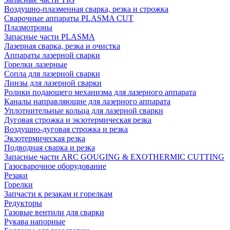
Воздушно-плазменная сварка, резка и строжка
Сварочные аппараты PLASMA CUT
Плазмотроны
Запасные части PLASMA
Лазерная сварка, резка и очистка
Аппараты лазерной сварки
Горелки лазерные
Сопла для лазерной сварки
Линзы для лазерной сварки
Ролики подающего механизма для лазерного аппарата
Каналы направляющие для лазерного аппарата
Уплотнительные кольца для лазерной сварки
Дуговая строжка и экзотермическая резка
Воздушно-дуговая строжка и резка
Экзотермическая резка
Подводная сварка и резка
Запасные части ARC GOUGING & EXOTHERMIC CUTTING
Газосварочное оборудование
Резаки
Горелки
Запчасти к резакам и горелкам
Редукторы
Газовые вентили для сварки
Рукава напорные