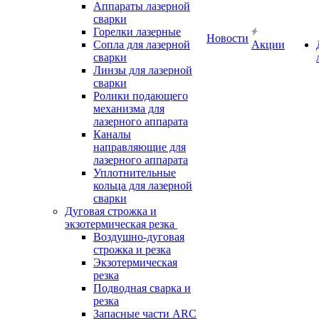
Аппараты лазерной
сварки
Горелки лазерные
Новости
Сопла для лазерной
Акции
сварки
Линзы для лазерной
сварки
Ролики подающего
механизма для
лазерного аппарата
Каналы
направляющие для
лазерного аппарата
Уплотнительные
кольца для лазерной
сварки
Дуговая строжка и
экзотермическая резка
Воздушно-дуговая
строжка и резка
Экзотермическая
резка
Подводная сварка и
резка
Запасные части ARC