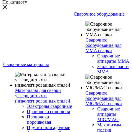
По каталогу
Сварочное оборудование
Сварочное
оборудование для
MMA сварки
Сварочные
аппараты MMA
Сварочные материалы
Запасные части
MMA
Материалы для сварки
Сварочное
углеродистых и
оборудование для
низколегированных сталей
MIG/MAG сварки
Электроды сварочные
Сварочные
Проволока сплошная
аппараты
Проволока
MIG/MAG
порошковая
Механизмы
Прутки присадочные
подачи