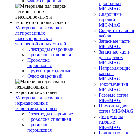
Флюс сварочный
проволоки
MIG/MAG
Сварочные
горелки
MIG/MAG
Материалы для сварки
Соединительны
легированных
кабель
высокопрочных и
Запасные части
теплоустойчивых сталей
MIG/MAG
Электроды сварочные
Запасные части
Проволока сплошная
для горелок
Проволока
MIG/MAG
порошковая
Направляющие
Прутки присадочные
каналы
Флюс сварочный
MIG/MAG
Токосъемники
MIG/MAG
Газовые сопла
Материалы для сварки
MIG/MAG
нержавеющих и
Пружины для
жаростойких сталей
сопла MIG/MAG
Электроды сварочные
Диффузоры
Проволока сплошная
газовые
Проволока
MIG/MAG
порошковая
Ролики подачи