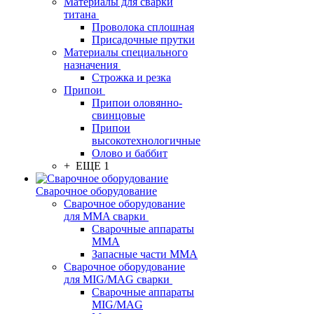
Материалы для сварки
титана
Проволока сплошная
Присадочные прутки
Материалы специального
назначения
Строжка и резка
Припои
Припои оловянно-
свинцовые
Припои
высокотехнологичные
Олово и баббит
+ ЕЩЕ 1
Сварочное оборудование
Сварочное оборудование
для MMA сварки
Сварочные аппараты
MMA
Запасные части MMA
Сварочное оборудование
для MIG/MAG сварки
Сварочные аппараты
MIG/MAG