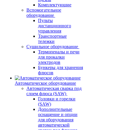
Комплектующие
Вспомогательное
оборудование
Пульты
дистанционного
управления
Транспортные
тележки
Сушильное оборудование
Термопеналы и печи
для прокалки
электродов
Бункеры для хранения
флюсов
Автоматическое оборудование
Автоматическая сварка под
слоем флюса (SAW)
Головки и горелки
(SAW)
Дополнительные
оснащение и опции
для оборудования
автоматической