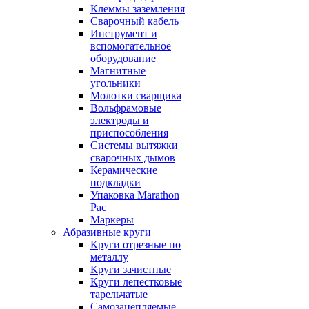
Клеммы заземления
Сварочный кабель
Инструмент и
вспомогательное
оборудование
Магнитные
угольники
Молотки сварщика
Вольфрамовые
электроды и
приспособления
Системы вытяжки
сварочных дымов
Керамические
подкладки
Упаковка Marathon
Pac
Маркеры
Абразивные круги
Круги отрезные по
металлу
Круги зачистные
Круги лепестковые
тарельчатые
Самозацепляемые