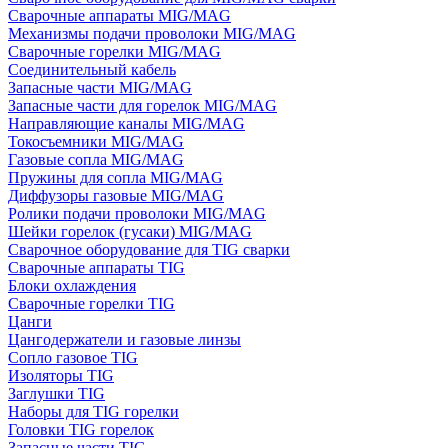
Сварочные аппараты MIG/MAG
Механизмы подачи проволоки MIG/MAG
Сварочные горелки MIG/MAG
Соединительный кабель
Запасные части MIG/MAG
Запасные части для горелок MIG/MAG
Направляющие каналы MIG/MAG
Токосъемники MIG/MAG
Газовые сопла MIG/MAG
Пружины для сопла MIG/MAG
Диффузоры газовые MIG/MAG
Ролики подачи проволоки MIG/MAG
Шейки горелок (гусаки) MIG/MAG
Сварочное оборудование для TIG сварки
Сварочные аппараты TIG
Блоки охлаждения
Сварочные горелки TIG
Цанги
Цангодержатели и газовые линзы
Сопло газовое TIG
Изоляторы TIG
Заглушки TIG
Наборы для TIG горелки
Головки TIG горелок
Запасные части TIG