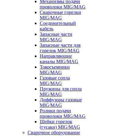
Механизмы подачи
проволоки MIG/MAG
Сварочные горелки
MIG/MAG
Соединительный
кабель
Запасные части
MIG/MAG
Запасные части для
горелок MIG/MAG
Направляющие
каналы MIG/MAG
Токосъемники
MIG/MAG
Газовые сопла
MIG/MAG
Пружины для сопла
MIG/MAG
Диффузоры газовые
MIG/MAG
Ролики подачи
проволоки MIG/MAG
Шейки горелок
(гусаки) MIG/MAG
Сварочное оборудование