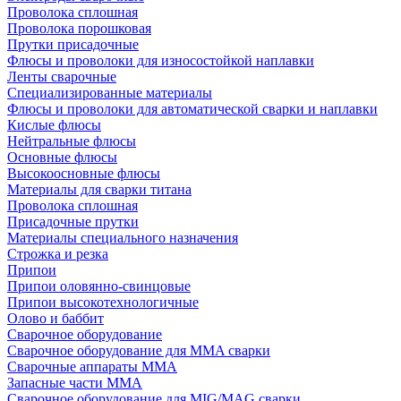
Проволока сплошная
Проволока порошковая
Прутки присадочные
Флюсы и проволоки для износостойкой наплавки
Ленты сварочные
Специализированные материалы
Флюсы и проволоки для автоматической сварки и наплавки
Кислые флюсы
Нейтральные флюсы
Основные флюсы
Высокоосновные флюсы
Материалы для сварки титана
Проволока сплошная
Присадочные прутки
Материалы специального назначения
Строжка и резка
Припои
Припои оловянно-свинцовые
Припои высокотехнологичные
Олово и баббит
Сварочное оборудование
Сварочное оборудование для MMA сварки
Сварочные аппараты MMA
Запасные части MMA
Сварочное оборудование для MIG/MAG сварки