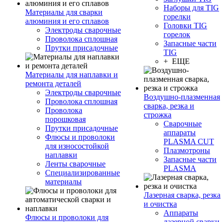
Наборы для TIG
Материалы для сварки
горелки
алюминия и его сплавов
Головки TIG
Электроды сварочные
горелок
Проволока сплошная
Запасные части
Прутки присадочные
TIG
+ ЕЩЕ
Материалы для наплавки и
ремонта деталей
Электроды сварочные
Воздушно-плазменная
Проволока сплошная
сварка, резка и
Проволока
строжка
порошковая
Сварочные
Прутки присадочные
аппараты
Флюсы и проволоки
PLASMA CUT
для износостойкой
Плазмотроны
наплавки
Запасные части
Ленты сварочные
PLASMA
Специализированные
материалы
Лазерная сварка, резка
и очистка
Аппараты
Флюсы и проволоки для
лазерной сварки