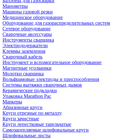
Баллоны для газосварки
Манометры
Машины газовой резки
Медицинское оборудование
Оборудование для газораспределительных систем
Сетевое оборудование
Сварочные аксессуары
Инструменты сварщика
Электрододержатели
Клеммы заземления
Сварочный кабель
Инструмент и вспомогательное оборудование
Магнитные угольники
Молотки сварщика
Вольфрамовые электроды и приспособления
Системы вытяжки сварочных дымов
Керамические подкладки
Упаковка Marathon Pac
Маркеры
Абразивные круги
Круги отрезные по металлу
Круги зачистные
Круги лепестковые тарельчатые
Самозацепляемые шлифовальные круги
Шлифовальные листы