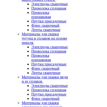
Электроды сварочные
Проволока сплошная
Проволока
порошковая
Прутки присадочные
Флюс сварочный
Ленты сварочные
Материалы для сварки
чугуна и сплавов на основе
никеля
Электроды сварочные
Проволока сплошная
Проволока
порошковая
Прутки присадочные
Флюс сварочный
Ленты сварочные
Материалы для сварки меди
и ее сплавов
Электроды сварочные
Проволока сплошная
Прутки присадочные
Флюс сварочный
Материалы для сварки