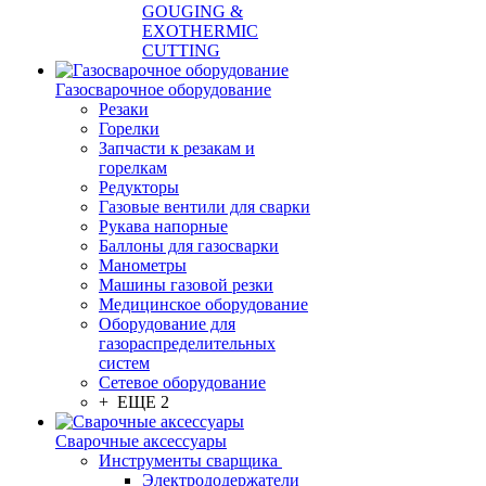
GOUGING &
EXOTHERMIC
CUTTING
Газосварочное оборудование
Резаки
Горелки
Запчасти к резакам и
горелкам
Редукторы
Газовые вентили для сварки
Рукава напорные
Баллоны для газосварки
Манометры
Машины газовой резки
Медицинское оборудование
Оборудование для
газораспределительных
систем
Сетевое оборудование
+ ЕЩЕ 2
Сварочные аксессуары
Инструменты сварщика
Электрододержатели