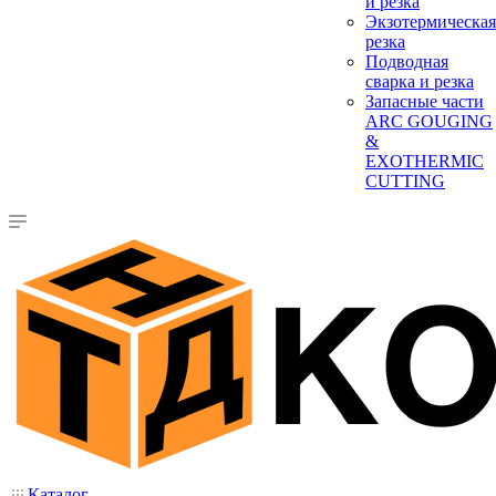
и резка
Экзотермическая
резка
Подводная
сварка и резка
Запасные части
ARC GOUGING
&
EXOTHERMIC
CUTTING
Каталог