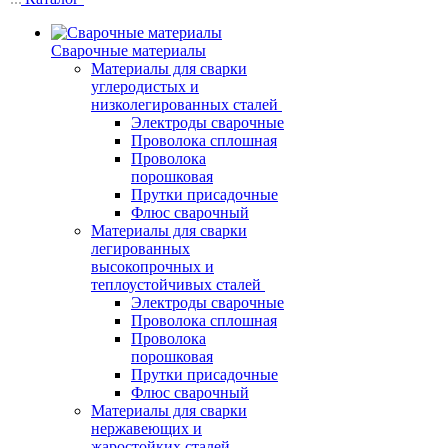
Сварочные материалы
Материалы для сварки
углеродистых и
низколегированных сталей
Электроды сварочные
Проволока сплошная
Проволока
порошковая
Прутки присадочные
Флюс сварочный
Материалы для сварки
легированных
высокопрочных и
теплоустойчивых сталей
Электроды сварочные
Проволока сплошная
Проволока
порошковая
Прутки присадочные
Флюс сварочный
Материалы для сварки
нержавеющих и
жаростойких сталей