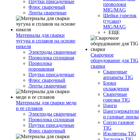
Прутки присадочные
проволоки
Флюс сварочный
MIG/MAG
Ленты сварочные
Шейки горелок
(гусаки)
MIG/MAG
+ ЕЩЕ
Материалы для сварки
чугуна и сплавов на основе
никеля
Электроды сварочные
Сварочное
Проволока сплошная
оборудование для TIG
Проволока
сварки
порошковая
Сварочные
Прутки присадочные
аппараты TIG
Флюс сварочный
Блоки
Ленты сварочные
охлаждения
Сварочные
горелки TIG
Материалы для сварки меди
Цанги
и ее сплавов
Цангодержатели
Электроды сварочные
и газовые линзы
Проволока сплошная
Сопло газовое
Прутки присадочные
TIG
Флюс сварочный
Изоляторы TIG
Заглушки TIG