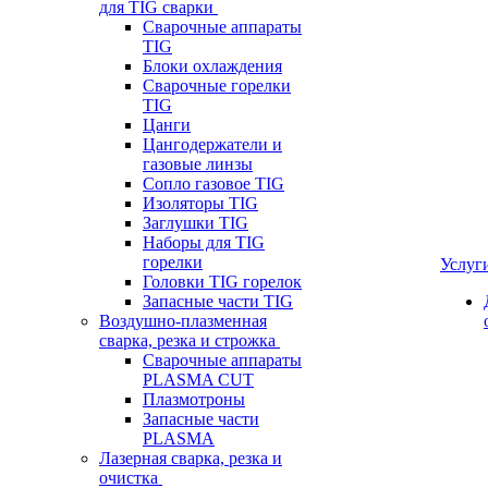
для TIG сварки
Сварочные аппараты
TIG
Блоки охлаждения
Сварочные горелки
TIG
Цанги
Цангодержатели и
газовые линзы
Сопло газовое TIG
Изоляторы TIG
Заглушки TIG
Наборы для TIG
горелки
Услуг
Головки TIG горелок
Запасные части TIG
Воздушно-плазменная
сварка, резка и строжка
Сварочные аппараты
PLASMA CUT
Плазмотроны
Запасные части
PLASMA
Лазерная сварка, резка и
очистка