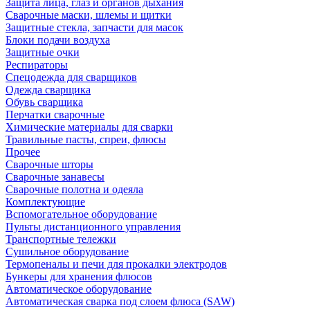
Защита лица, глаз и органов дыхания
Сварочные маски, шлемы и щитки
Защитные стекла, запчасти для масок
Блоки подачи воздуха
Защитные очки
Респираторы
Спецодежда для сварщиков
Одежда сварщика
Обувь сварщика
Перчатки сварочные
Химические материалы для сварки
Травильные пасты, спреи, флюсы
Прочее
Сварочные шторы
Сварочные занавесы
Сварочные полотна и одеяла
Комплектующие
Вспомогательное оборудование
Пульты дистанционного управления
Транспортные тележки
Сушильное оборудование
Термопеналы и печи для прокалки электродов
Бункеры для хранения флюсов
Автоматическое оборудование
Автоматическая сварка под слоем флюса (SAW)