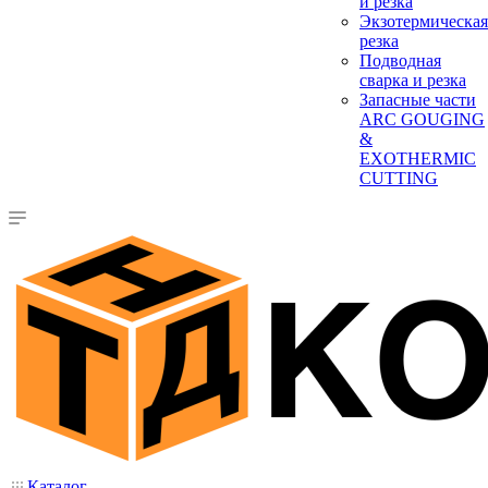
и резка
Экзотермическая
резка
Подводная
сварка и резка
Запасные части
ARC GOUGING
&
EXOTHERMIC
CUTTING
Каталог