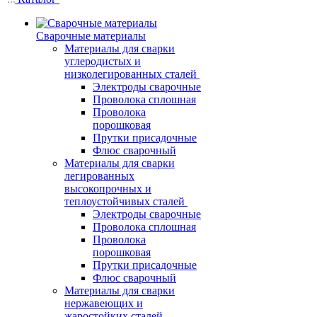
Сварочные материалы
Материалы для сварки
углеродистых и
низколегированных сталей
Электроды сварочные
Проволока сплошная
Проволока
порошковая
Прутки присадочные
Флюс сварочный
Материалы для сварки
легированных
высокопрочных и
теплоустойчивых сталей
Электроды сварочные
Проволока сплошная
Проволока
порошковая
Прутки присадочные
Флюс сварочный
Материалы для сварки
нержавеющих и
жаростойких сталей