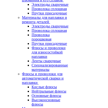
алюминия и его сплавов
Электроды сварочные
Проволока сплошная
Прутки присадочные
Материалы для наплавки и
ремонта деталей
Электроды сварочные
Проволока сплошная
Проволока
порошковая
Прутки присадочные
Флюсы и проволоки
для износостойкой
наплавки
Ленты сварочные
Специализированные
материалы
Флюсы и проволоки для
автоматической сварки и
наплавки
Кислые флюсы
Нейтральные флюсы
Основные флюсы
Высокоосновные
флюсы