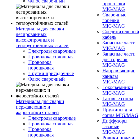
Флюс сварочный
проволоки
MIG/MAG
Сварочные
горелки
MIG/MAG
Материалы для сварки
Соединительны
легированных
кабель
высокопрочных и
Запасные части
теплоустойчивых сталей
MIG/MAG
Электроды сварочные
Запасные части
Проволока сплошная
для горелок
Проволока
MIG/MAG
порошковая
Направляющие
Прутки присадочные
каналы
Флюс сварочный
MIG/MAG
Токосъемники
MIG/MAG
Газовые сопла
Материалы для сварки
MIG/MAG
нержавеющих и
Пружины для
жаростойких сталей
сопла MIG/MAG
Электроды сварочные
Диффузоры
Проволока сплошная
газовые
Проволока
MIG/MAG
порошковая
Ролики подачи