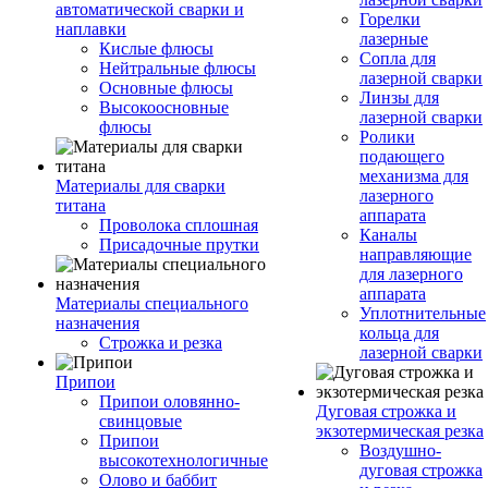
автоматической сварки и
Горелки
наплавки
лазерные
Кислые флюсы
Сопла для
Нейтральные флюсы
лазерной сварки
Основные флюсы
Линзы для
Высокоосновные
лазерной сварки
флюсы
Ролики
подающего
механизма для
Материалы для сварки
лазерного
титана
аппарата
Проволока сплошная
Каналы
Присадочные прутки
направляющие
для лазерного
аппарата
Материалы специального
Уплотнительные
назначения
кольца для
Строжка и резка
лазерной сварки
Припои
Припои оловянно-
Дуговая строжка и
свинцовые
экзотермическая резка
Припои
Воздушно-
высокотехнологичные
дуговая строжка
Олово и баббит