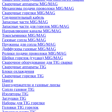
Сварочные аппараты MIG/MAG
Механизмы подачи проволоки MIG/MAG
Сварочные горелки MIG/MAG
Соединительный кабель
Запасные части MIG/MAG
Запасные части для горелок MIG/MAG
Направляющие каналы MIG/MAG
Токосъемники MIG/MAG
Газовые сопла MIG/MAG
Пружины для сопла MIG/MAG
Диффузоры газовые MIG/MAG
Ролики подачи проволоки MIG/MAG
Шейки горелок (гусаки) MIG/MAG
Сварочное оборудование для TIG сварки
Сварочные аппараты TIG
Блоки охлаждения
Сварочные горелки TIG
Цанги
Цангодержатели и газовые линзы
Сопло газовое TIG
Изоляторы TIG
Заглушки TIG
Наборы для TIG горелки
Головки TIG горелок
Запасные части TIG