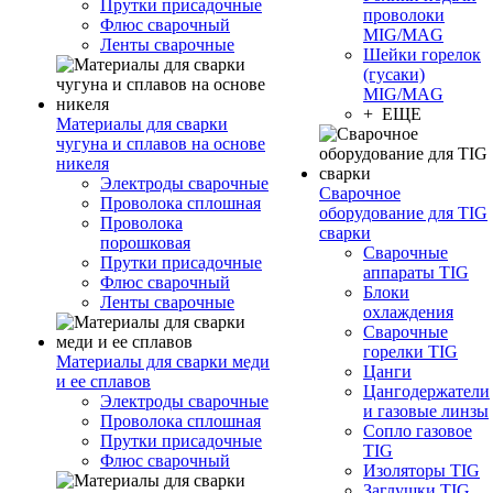
Прутки присадочные
проволоки
Флюс сварочный
MIG/MAG
Ленты сварочные
Шейки горелок
(гусаки)
MIG/MAG
+ ЕЩЕ
Материалы для сварки
чугуна и сплавов на основе
никеля
Электроды сварочные
Сварочное
Проволока сплошная
оборудование для TIG
Проволока
сварки
порошковая
Сварочные
Прутки присадочные
аппараты TIG
Флюс сварочный
Блоки
Ленты сварочные
охлаждения
Сварочные
горелки TIG
Материалы для сварки меди
Цанги
и ее сплавов
Цангодержатели
Электроды сварочные
и газовые линзы
Проволока сплошная
Сопло газовое
Прутки присадочные
TIG
Флюс сварочный
Изоляторы TIG
Заглушки TIG