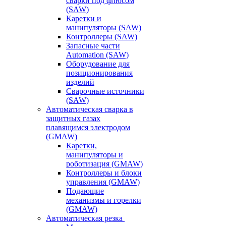
сварки под флюсом
(SAW)
Каретки и
манипуляторы (SAW)
Контроллеры (SAW)
Запасные части
Automation (SAW)
Оборудование для
позиционирования
изделий
Сварочные источники
(SAW)
Автоматическая сварка в
защитных газах
плавящимся электродом
(GMAW)
Каретки,
манипуляторы и
роботизация (GMAW)
Контроллеры и блоки
управления (GMAW)
Подающие
механизмы и горелки
(GMAW)
Автоматическая резка