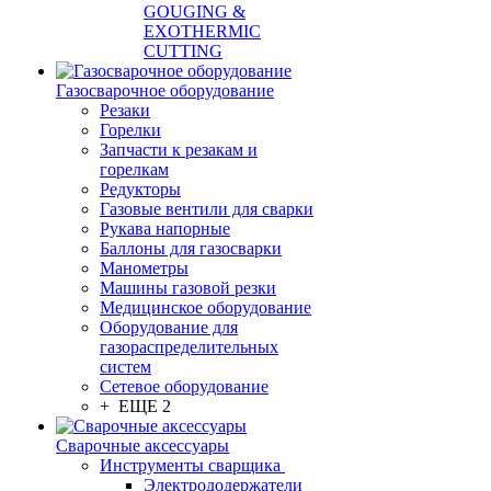
GOUGING &
EXOTHERMIC
CUTTING
Газосварочное оборудование
Резаки
Горелки
Запчасти к резакам и
горелкам
Редукторы
Газовые вентили для сварки
Рукава напорные
Баллоны для газосварки
Манометры
Машины газовой резки
Медицинское оборудование
Оборудование для
газораспределительных
систем
Сетевое оборудование
+ ЕЩЕ 2
Сварочные аксессуары
Инструменты сварщика
Электрододержатели