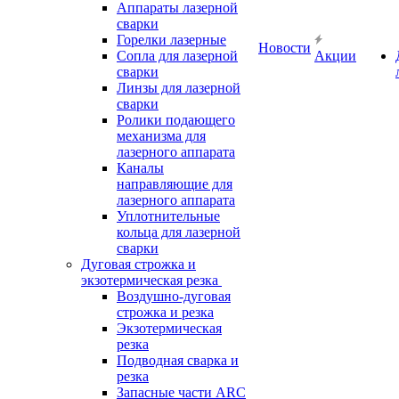
Аппараты лазерной
сварки
Горелки лазерные
Новости
Сопла для лазерной
Акции
сварки
Линзы для лазерной
сварки
Ролики подающего
механизма для
лазерного аппарата
Каналы
направляющие для
лазерного аппарата
Уплотнительные
кольца для лазерной
сварки
Дуговая строжка и
экзотермическая резка
Воздушно-дуговая
строжка и резка
Экзотермическая
резка
Подводная сварка и
резка
Запасные части ARC