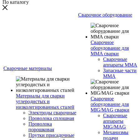
По каталогу
Сварочное оборудование
Сварочное
оборудование для
MMA сварки
Сварочные
аппараты MMA
Сварочные материалы
Запасные части
MMA
Материалы для сварки
Сварочное
углеродистых и
оборудование для
низколегированных сталей
MIG/MAG сварки
Электроды сварочные
Сварочные
Проволока сплошная
аппараты
Проволока
MIG/MAG
порошковая
Механизмы
Прутки присадочные
подачи