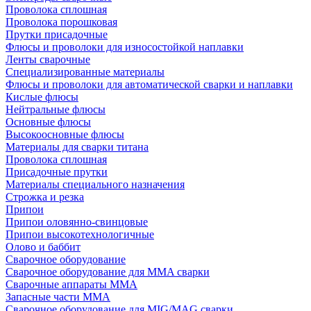
Проволока сплошная
Проволока порошковая
Прутки присадочные
Флюсы и проволоки для износостойкой наплавки
Ленты сварочные
Специализированные материалы
Флюсы и проволоки для автоматической сварки и наплавки
Кислые флюсы
Нейтральные флюсы
Основные флюсы
Высокоосновные флюсы
Материалы для сварки титана
Проволока сплошная
Присадочные прутки
Материалы специального назначения
Строжка и резка
Припои
Припои оловянно-свинцовые
Припои высокотехнологичные
Олово и баббит
Сварочное оборудование
Сварочное оборудование для MMA сварки
Сварочные аппараты MMA
Запасные части MMA
Сварочное оборудование для MIG/MAG сварки