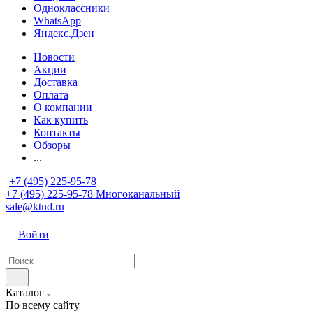
Одноклассники
WhatsApp
Яндекс.Дзен
Новости
Акции
Доставка
Оплата
О компании
Как купить
Контакты
Обзоры
...
+7 (495) 225-95-78
+7 (495) 225-95-78
Многоканальный
sale@ktnd.ru
Войти
Каталог
По всему сайту