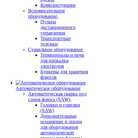
Комплектующие
Вспомогательное
оборудование
Пульты
дистанционного
управления
Транспортные
тележки
Сушильное оборудование
Термопеналы и печи
для прокалки
электродов
Бункеры для хранения
флюсов
Автоматическое оборудование
Автоматическая сварка под
слоем флюса (SAW)
Головки и горелки
(SAW)
Дополнительные
оснащение и опции
для оборудования
автоматической