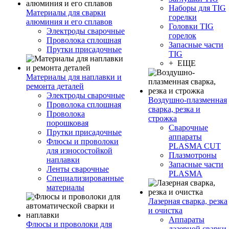
Наборы для TIG
Материалы для сварки
горелки
алюминия и его сплавов
Головки TIG
Электроды сварочные
горелок
Проволока сплошная
Запасные части
Прутки присадочные
TIG
+ ЕЩЕ
Материалы для наплавки и
ремонта деталей
Электроды сварочные
Воздушно-плазменная
Проволока сплошная
сварка, резка и
Проволока
строжка
порошковая
Сварочные
Прутки присадочные
аппараты
Флюсы и проволоки
PLASMA CUT
для износостойкой
Плазмотроны
наплавки
Запасные части
Ленты сварочные
PLASMA
Специализированные
материалы
Лазерная сварка, резка
и очистка
Аппараты
Флюсы и проволоки для
лазерной сварки