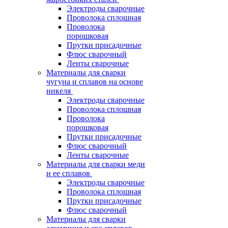
Электроды сварочные
Проволока сплошная
Проволока
порошковая
Прутки присадочные
Флюс сварочный
Ленты сварочные
Материалы для сварки
чугуна и сплавов на основе
никеля
Электроды сварочные
Проволока сплошная
Проволока
порошковая
Прутки присадочные
Флюс сварочный
Ленты сварочные
Материалы для сварки меди
и ее сплавов
Электроды сварочные
Проволока сплошная
Прутки присадочные
Флюс сварочный
Материалы для сварки