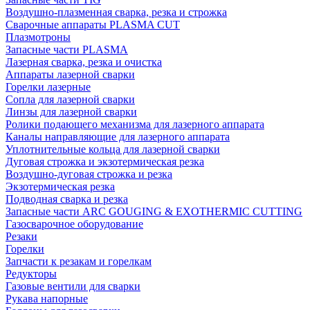
Воздушно-плазменная сварка, резка и строжка
Сварочные аппараты PLASMA CUT
Плазмотроны
Запасные части PLASMA
Лазерная сварка, резка и очистка
Аппараты лазерной сварки
Горелки лазерные
Сопла для лазерной сварки
Линзы для лазерной сварки
Ролики подающего механизма для лазерного аппарата
Каналы направляющие для лазерного аппарата
Уплотнительные кольца для лазерной сварки
Дуговая строжка и экзотермическая резка
Воздушно-дуговая строжка и резка
Экзотермическая резка
Подводная сварка и резка
Запасные части ARC GOUGING & EXOTHERMIC CUTTING
Газосварочное оборудование
Резаки
Горелки
Запчасти к резакам и горелкам
Редукторы
Газовые вентили для сварки
Рукава напорные