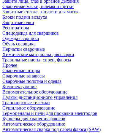
Защита лица, глаз и органов дыхания
Сварочные маски, шлемы и щитки
Защитные стекла, запчасти для масок
Блоки подачи воздуха
Защитные очки
Респираторы
Спецодежда для сварщиков
Одежда сварщика
Обувь сварщика
Перчатки сварочные
Химические материалы для сварки
Травильные пасты, спреи, флюсы
Прочее
Сварочные шторы
Сварочные занавесы
Сварочные полотна и одеяла
Комплектующие
Вспомогательное оборудование
Пульты дистанционного управления
Транспортные тележки
Сушильное оборудование
Термопеналы и печи для прокалки электродов
Бункеры для хранения флюсов
Автоматическое оборудование
Автоматическая сварка под слоем флюса (SAW)