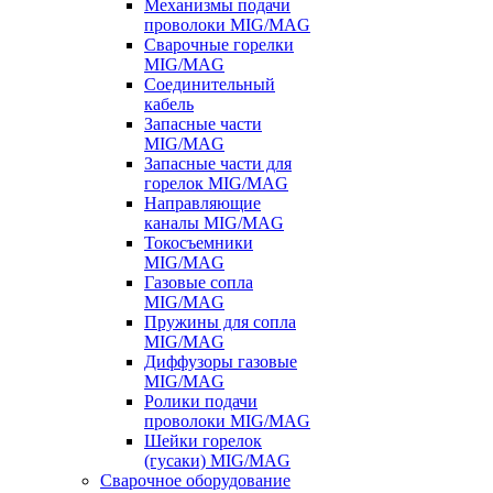
Механизмы подачи
проволоки MIG/MAG
Сварочные горелки
MIG/MAG
Соединительный
кабель
Запасные части
MIG/MAG
Запасные части для
горелок MIG/MAG
Направляющие
каналы MIG/MAG
Токосъемники
MIG/MAG
Газовые сопла
MIG/MAG
Пружины для сопла
MIG/MAG
Диффузоры газовые
MIG/MAG
Ролики подачи
проволоки MIG/MAG
Шейки горелок
(гусаки) MIG/MAG
Сварочное оборудование