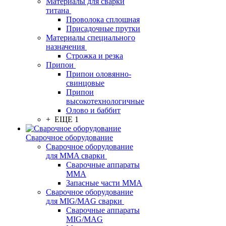
Материалы для сварки
титана
Проволока сплошная
Присадочные прутки
Материалы специального
назначения
Строжка и резка
Припои
Припои оловянно-
свинцовые
Припои
высокотехнологичные
Олово и баббит
+ ЕЩЕ 1
Сварочное оборудование
Сварочное оборудование
для MMA сварки
Сварочные аппараты
MMA
Запасные части MMA
Сварочное оборудование
для MIG/MAG сварки
Сварочные аппараты
MIG/MAG