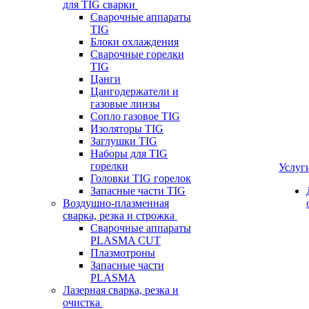
для TIG сварки
Сварочные аппараты
TIG
Блоки охлаждения
Сварочные горелки
TIG
Цанги
Цангодержатели и
газовые линзы
Сопло газовое TIG
Изоляторы TIG
Заглушки TIG
Наборы для TIG
горелки
Услуг
Головки TIG горелок
Запасные части TIG
Воздушно-плазменная
сварка, резка и строжка
Сварочные аппараты
PLASMA CUT
Плазмотроны
Запасные части
PLASMA
Лазерная сварка, резка и
очистка