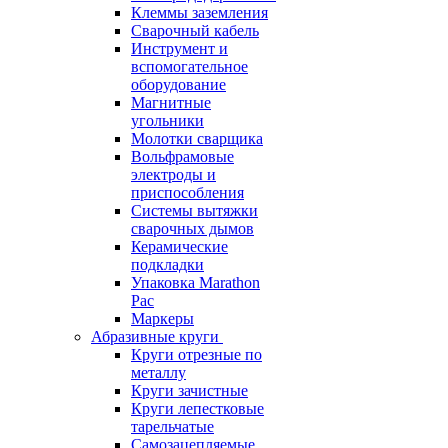
Клеммы заземления
Сварочный кабель
Инструмент и
вспомогательное
оборудование
Магнитные
угольники
Молотки сварщика
Вольфрамовые
электроды и
приспособления
Системы вытяжки
сварочных дымов
Керамические
подкладки
Упаковка Marathon
Pac
Маркеры
Абразивные круги
Круги отрезные по
металлу
Круги зачистные
Круги лепестковые
тарельчатые
Самозацепляемые