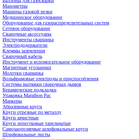
Баллоны для газосварки
Манометры
Машины газовой резки
Медицинское оборудование
Оборудование для газораспределительных систем
Сетевое оборудование
Сварочные аксессуары
Инструменты сварщика
Электрододержатели
Клеммы заземления
Сварочный кабель
Инструмент и вспомогательное оборудование
Магнитные угольники
Молотки сварщика
Вольфрамовые электроды и приспособления
Системы вытяжки сварочных дымов
Керамические подкладки
Упаковка Marathon Pac
Маркеры
Абразивные круги
Круги отрезные по металлу
Круги зачистные
Круги лепестковые тарельчатые
Самозацепляемые шлифовальные круги
Шлифовальные листы