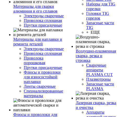
Наборы для TIG
Материалы для сварки
горелки
алюминия и его сплавов
Головки TIG
Электроды сварочные
горелок
Проволока сплошная
Запасные части
Прутки присадочные
TIG
+ ЕЩЕ
Материалы для наплавки и
ремонта деталей
Электроды сварочные
Воздушно-плазменная
Проволока сплошная
сварка, резка и
Проволока
строжка
порошковая
Сварочные
Прутки присадочные
аппараты
Флюсы и проволоки
PLASMA CUT
для износостойкой
Плазмотроны
наплавки
Запасные части
Ленты сварочные
PLASMA
Специализированные
материалы
Лазерная сварка, резка
и очистка
Аппараты
Флюсы и проволоки для
лазерной сварки