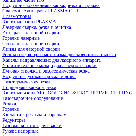
Воздушно-плазменная сварка, резка и строжка
Сварочные аппараты PLASMA CUT
Плазмотроны
Запасные части PLASMA
Лазерная сварка, резка и очистка
Аппараты лазерной сварки
Горелки лазерные
Сопла для лазерной сварки
Линзы для лазерной сварки
Ролики подающего механизма для лазерного аппарата
Каналы направляющие для лазерного аппарата
Уплотнительные кольца для лазерной сварки
Дуговая строжка и экзотермическая резка
Воздушно-дуговая строжка и резка
Экзотермическая резка
Подводная сварка и резка
Запасные части ARC GOUGING & EXOTHERMIC CUTTING
Газосварочное оборудование
Резаки
Горелки
Запчасти к резакам и горелкам
Редукторы
Газовые вентили для сварки
Рукава напорные