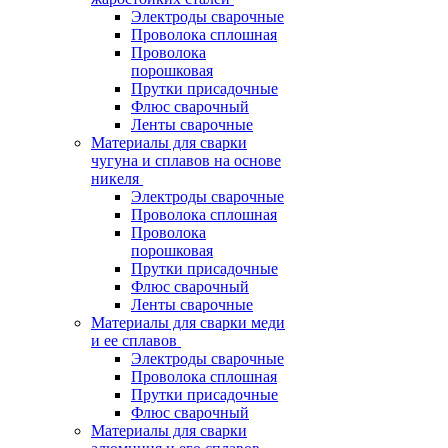
Электроды сварочные
Проволока сплошная
Проволока
порошковая
Прутки присадочные
Флюс сварочный
Ленты сварочные
Материалы для сварки
чугуна и сплавов на основе
никеля
Электроды сварочные
Проволока сплошная
Проволока
порошковая
Прутки присадочные
Флюс сварочный
Ленты сварочные
Материалы для сварки меди
и ее сплавов
Электроды сварочные
Проволока сплошная
Прутки присадочные
Флюс сварочный
Материалы для сварки