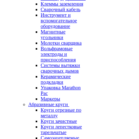
Клеммы заземления
Сварочный кабель
Инструмент и
вспомогательное
оборудование
Магнитные
угольники
Молотки сварщика
Вольфрамовые
электроды и
приспособления
Системы вытяжки
сварочных дымов
Керамические
подкладки
Упаковка Marathon
Pac
Маркеры
Абразивные круги
Круги отрезные по
металлу
Круги зачистные
Круги лепестковые
тарельчатые
Самозацепляемые