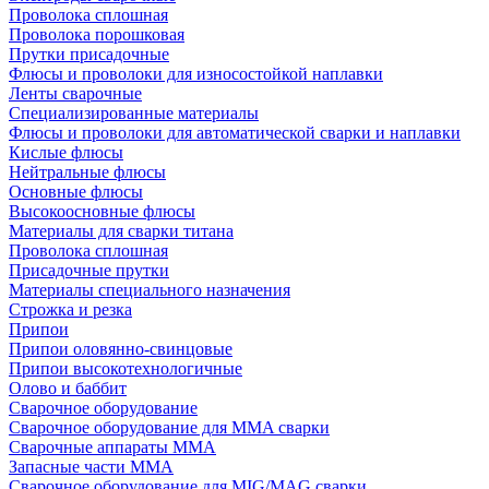
Проволока сплошная
Проволока порошковая
Прутки присадочные
Флюсы и проволоки для износостойкой наплавки
Ленты сварочные
Специализированные материалы
Флюсы и проволоки для автоматической сварки и наплавки
Кислые флюсы
Нейтральные флюсы
Основные флюсы
Высокоосновные флюсы
Материалы для сварки титана
Проволока сплошная
Присадочные прутки
Материалы специального назначения
Строжка и резка
Припои
Припои оловянно-свинцовые
Припои высокотехнологичные
Олово и баббит
Сварочное оборудование
Сварочное оборудование для MMA сварки
Сварочные аппараты MMA
Запасные части MMA
Сварочное оборудование для MIG/MAG сварки