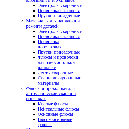
алюминия и его сплавов
Электроды сварочные
Проволока сплошная
Прутки присадочные
Материалы для наплавки и
ремонта деталей
Электроды сварочные
Проволока сплошная
Проволока
порошковая
Прутки присадочные
Флюсы и проволоки
для износостойкой
наплавки
Ленты сварочные
Специализированные
материалы
Флюсы и проволоки для
автоматической сварки и
наплавки
Кислые флюсы
Нейтральные флюсы
Основные флюсы
Высокоосновные
флюсы