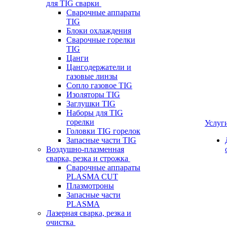
для TIG сварки
Сварочные аппараты
TIG
Блоки охлаждения
Сварочные горелки
TIG
Цанги
Цангодержатели и
газовые линзы
Сопло газовое TIG
Изоляторы TIG
Заглушки TIG
Наборы для TIG
горелки
Услуг
Головки TIG горелок
Запасные части TIG
Воздушно-плазменная
сварка, резка и строжка
Сварочные аппараты
PLASMA CUT
Плазмотроны
Запасные части
PLASMA
Лазерная сварка, резка и
очистка