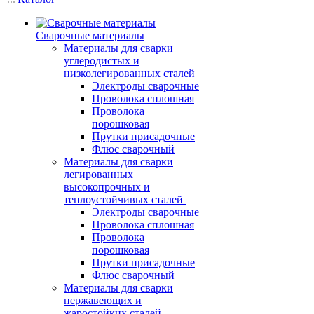
Сварочные материалы
Материалы для сварки
углеродистых и
низколегированных сталей
Электроды сварочные
Проволока сплошная
Проволока
порошковая
Прутки присадочные
Флюс сварочный
Материалы для сварки
легированных
высокопрочных и
теплоустойчивых сталей
Электроды сварочные
Проволока сплошная
Проволока
порошковая
Прутки присадочные
Флюс сварочный
Материалы для сварки
нержавеющих и
жаростойких сталей