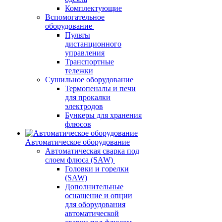
Комплектующие
Вспомогательное
оборудование
Пульты
дистанционного
управления
Транспортные
тележки
Сушильное оборудование
Термопеналы и печи
для прокалки
электродов
Бункеры для хранения
флюсов
Автоматическое оборудование
Автоматическая сварка под
слоем флюса (SAW)
Головки и горелки
(SAW)
Дополнительные
оснащение и опции
для оборудования
автоматической