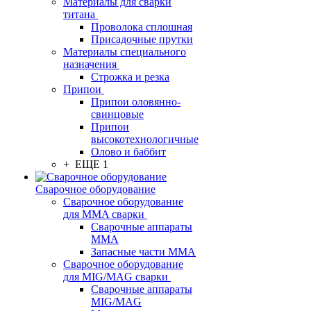
Материалы для сварки
титана
Проволока сплошная
Присадочные прутки
Материалы специального
назначения
Строжка и резка
Припои
Припои оловянно-
свинцовые
Припои
высокотехнологичные
Олово и баббит
+ ЕЩЕ 1
Сварочное оборудование
Сварочное оборудование
для MMA сварки
Сварочные аппараты
MMA
Запасные части MMA
Сварочное оборудование
для MIG/MAG сварки
Сварочные аппараты
MIG/MAG