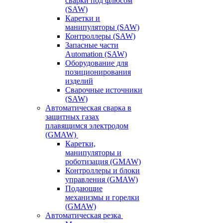
сварки под флюсом
(SAW)
Каретки и
манипуляторы (SAW)
Контроллеры (SAW)
Запасные части
Automation (SAW)
Оборудование для
позиционирования
изделий
Сварочные источники
(SAW)
Автоматическая сварка в
защитных газах
плавящимся электродом
(GMAW)
Каретки,
манипуляторы и
роботизация (GMAW)
Контроллеры и блоки
управления (GMAW)
Подающие
механизмы и горелки
(GMAW)
Автоматическая резка