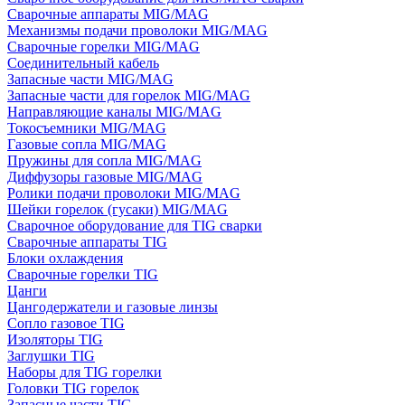
Сварочные аппараты MIG/MAG
Механизмы подачи проволоки MIG/MAG
Сварочные горелки MIG/MAG
Соединительный кабель
Запасные части MIG/MAG
Запасные части для горелок MIG/MAG
Направляющие каналы MIG/MAG
Токосъемники MIG/MAG
Газовые сопла MIG/MAG
Пружины для сопла MIG/MAG
Диффузоры газовые MIG/MAG
Ролики подачи проволоки MIG/MAG
Шейки горелок (гусаки) MIG/MAG
Сварочное оборудование для TIG сварки
Сварочные аппараты TIG
Блоки охлаждения
Сварочные горелки TIG
Цанги
Цангодержатели и газовые линзы
Сопло газовое TIG
Изоляторы TIG
Заглушки TIG
Наборы для TIG горелки
Головки TIG горелок
Запасные части TIG