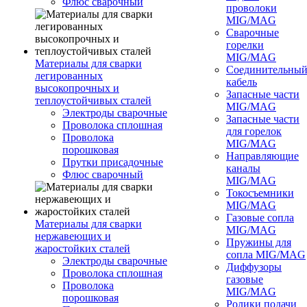
Флюс сварочный
проволоки
MIG/MAG
Сварочные
горелки
MIG/MAG
Материалы для сварки
Соединительны
легированных
кабель
высокопрочных и
Запасные части
теплоустойчивых сталей
MIG/MAG
Электроды сварочные
Запасные части
Проволока сплошная
для горелок
Проволока
MIG/MAG
порошковая
Направляющие
Прутки присадочные
каналы
Флюс сварочный
MIG/MAG
Токосъемники
MIG/MAG
Газовые сопла
Материалы для сварки
MIG/MAG
нержавеющих и
Пружины для
жаростойких сталей
сопла MIG/MAG
Электроды сварочные
Диффузоры
Проволока сплошная
газовые
Проволока
MIG/MAG
порошковая
Ролики подачи