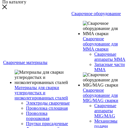
По каталогу
Сварочное оборудование
Сварочное
оборудование для
MMA сварки
Сварочные
аппараты MMA
Сварочные материалы
Запасные части
MMA
Материалы для сварки
Сварочное
углеродистых и
оборудование для
низколегированных сталей
MIG/MAG сварки
Электроды сварочные
Сварочные
Проволока сплошная
аппараты
Проволока
MIG/MAG
порошковая
Механизмы
Прутки присадочные
подачи