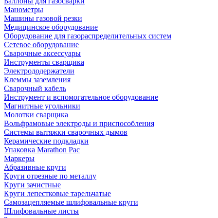
Баллоны для газосварки
Манометры
Машины газовой резки
Медицинское оборудование
Оборудование для газораспределительных систем
Сетевое оборудование
Сварочные аксессуары
Инструменты сварщика
Электрододержатели
Клеммы заземления
Сварочный кабель
Инструмент и вспомогательное оборудование
Магнитные угольники
Молотки сварщика
Вольфрамовые электроды и приспособления
Системы вытяжки сварочных дымов
Керамические подкладки
Упаковка Marathon Pac
Маркеры
Абразивные круги
Круги отрезные по металлу
Круги зачистные
Круги лепестковые тарельчатые
Самозацепляемые шлифовальные круги
Шлифовальные листы