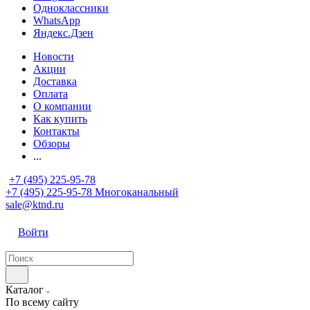
Одноклассники
WhatsApp
Яндекс.Дзен
Новости
Акции
Доставка
Оплата
О компании
Как купить
Контакты
Обзоры
...
+7 (495) 225-95-78
+7 (495) 225-95-78
Многоканальный
sale@ktnd.ru
Войти
Каталог
По всему сайту