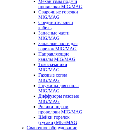
Механизмы подачи
проволоки MIG/MAG
Сварочные горелки
MIG/MAG
Соединительный
кабель
Запасные части
MIG/MAG
Запасные части для
горелок MIG/MAG
Направляющие
каналы MIG/MAG
Токосъемники
MIG/MAG
Газовые сопла
MIG/MAG
Пружины для сопла
MIG/MAG
Диффузоры газовые
MIG/MAG
Ролики подачи
проволоки MIG/MAG
Шейки горелок
(гусаки) MIG/MAG
Сварочное оборудование