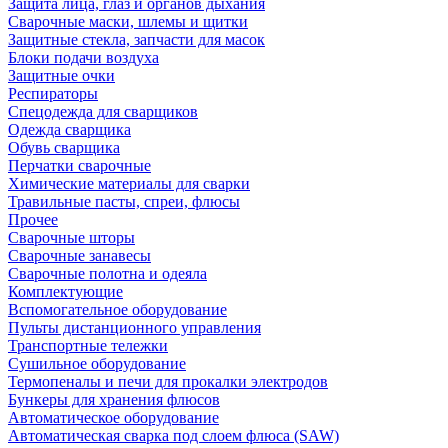
Защита лица, глаз и органов дыхания
Сварочные маски, шлемы и щитки
Защитные стекла, запчасти для масок
Блоки подачи воздуха
Защитные очки
Респираторы
Спецодежда для сварщиков
Одежда сварщика
Обувь сварщика
Перчатки сварочные
Химические материалы для сварки
Травильные пасты, спреи, флюсы
Прочее
Сварочные шторы
Сварочные занавесы
Сварочные полотна и одеяла
Комплектующие
Вспомогательное оборудование
Пульты дистанционного управления
Транспортные тележки
Сушильное оборудование
Термопеналы и печи для прокалки электродов
Бункеры для хранения флюсов
Автоматическое оборудование
Автоматическая сварка под слоем флюса (SAW)