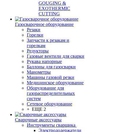
GOUGING &
EXOTHERMIC
CUTTING
Газосварочное оборудование
Резаки
Горелки
Запчасти к резакам и
горелкам
Редукторы
Газовые вентили для сварки
Рукава напорные
Баллоны для газосварки
Манометры
Машины газовой резки
Медицинское оборудование
Оборудование для
газораспределительных
систем
Сетевое оборудование
+ ЕЩЕ 2
Сварочные аксессуары
Инструменты сварщика
Электрододержатели