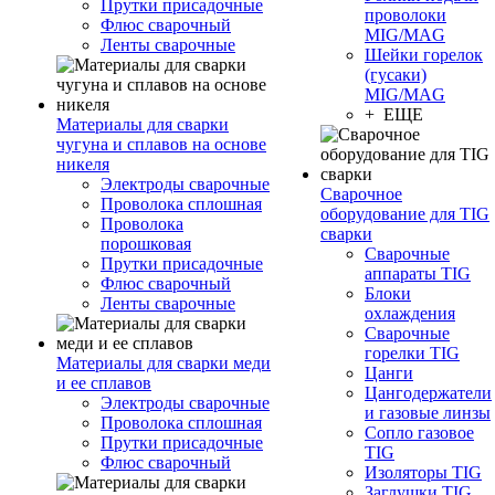
Прутки присадочные
проволоки
Флюс сварочный
MIG/MAG
Ленты сварочные
Шейки горелок
(гусаки)
MIG/MAG
+ ЕЩЕ
Материалы для сварки
чугуна и сплавов на основе
никеля
Электроды сварочные
Сварочное
Проволока сплошная
оборудование для TIG
Проволока
сварки
порошковая
Сварочные
Прутки присадочные
аппараты TIG
Флюс сварочный
Блоки
Ленты сварочные
охлаждения
Сварочные
горелки TIG
Материалы для сварки меди
Цанги
и ее сплавов
Цангодержатели
Электроды сварочные
и газовые линзы
Проволока сплошная
Сопло газовое
Прутки присадочные
TIG
Флюс сварочный
Изоляторы TIG
Заглушки TIG