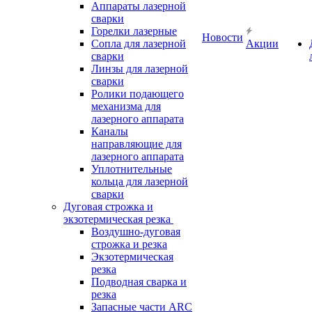
Аппараты лазерной
сварки
Горелки лазерные
Новости
Сопла для лазерной
Акции
сварки
Линзы для лазерной
сварки
Ролики подающего
механизма для
лазерного аппарата
Каналы
направляющие для
лазерного аппарата
Уплотнительные
кольца для лазерной
сварки
Дуговая строжка и
экзотермическая резка
Воздушно-дуговая
строжка и резка
Экзотермическая
резка
Подводная сварка и
резка
Запасные части ARC