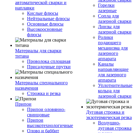
автоматической сварки и
Горелки
наплавки
лазерные
Кислые флюсы
Сопла для
Нейтральные флюсы
лазерной сварки
Основные флюсы
Линзы для
Высокоосновные
лазерной сварки
флюсы
Ролики
подающего
механизма для
Материалы для сварки
лазерного
титана
аппарата
Проволока сплошная
Каналы
Присадочные прутки
направляющие
для лазерного
аппарата
Материалы специального
Уплотнительные
назначения
кольца для
Строжка и резка
лазерной сварки
Припои
Припои оловянно-
Дуговая строжка и
свинцовые
экзотермическая резка
Припои
Воздушно-
высокотехнологичные
дуговая строжка
Олово и баббит