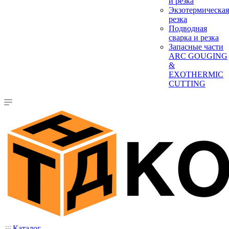
и резка
Экзотермическая
резка
Подводная
сварка и резка
Запасные части
ARC GOUGING
&
EXOTHERMIC
CUTTING
Каталог