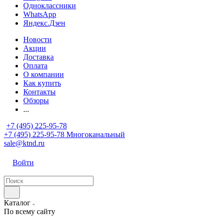
Одноклассники
WhatsApp
Яндекс.Дзен
Новости
Акции
Доставка
Оплата
О компании
Как купить
Контакты
Обзоры
...
+7 (495) 225-95-78
+7 (495) 225-95-78
Многоканальный
sale@ktnd.ru
Войти
Каталог
По всему сайту