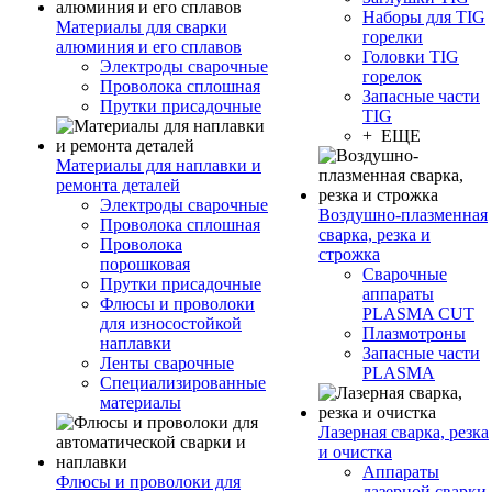
Наборы для TIG
Материалы для сварки
горелки
алюминия и его сплавов
Головки TIG
Электроды сварочные
горелок
Проволока сплошная
Запасные части
Прутки присадочные
TIG
+ ЕЩЕ
Материалы для наплавки и
ремонта деталей
Электроды сварочные
Воздушно-плазменная
Проволока сплошная
сварка, резка и
Проволока
строжка
порошковая
Сварочные
Прутки присадочные
аппараты
Флюсы и проволоки
PLASMA CUT
для износостойкой
Плазмотроны
наплавки
Запасные части
Ленты сварочные
PLASMA
Специализированные
материалы
Лазерная сварка, резка
и очистка
Аппараты
Флюсы и проволоки для
лазерной сварки