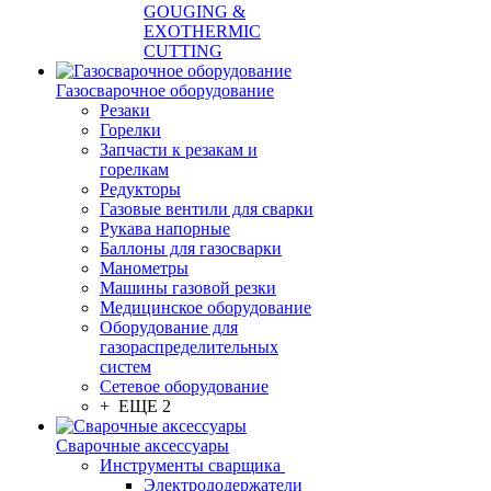
GOUGING &
EXOTHERMIC
CUTTING
Газосварочное оборудование
Резаки
Горелки
Запчасти к резакам и
горелкам
Редукторы
Газовые вентили для сварки
Рукава напорные
Баллоны для газосварки
Манометры
Машины газовой резки
Медицинское оборудование
Оборудование для
газораспределительных
систем
Сетевое оборудование
+ ЕЩЕ 2
Сварочные аксессуары
Инструменты сварщика
Электрододержатели