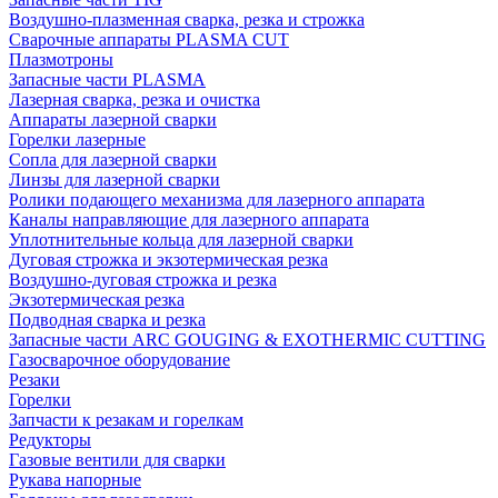
Воздушно-плазменная сварка, резка и строжка
Сварочные аппараты PLASMA CUT
Плазмотроны
Запасные части PLASMA
Лазерная сварка, резка и очистка
Аппараты лазерной сварки
Горелки лазерные
Сопла для лазерной сварки
Линзы для лазерной сварки
Ролики подающего механизма для лазерного аппарата
Каналы направляющие для лазерного аппарата
Уплотнительные кольца для лазерной сварки
Дуговая строжка и экзотермическая резка
Воздушно-дуговая строжка и резка
Экзотермическая резка
Подводная сварка и резка
Запасные части ARC GOUGING & EXOTHERMIC CUTTING
Газосварочное оборудование
Резаки
Горелки
Запчасти к резакам и горелкам
Редукторы
Газовые вентили для сварки
Рукава напорные