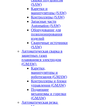
сварки под флюсом
(SAW)
Каретки и
манипуляторы (SAW)
Контроллеры (SAW)
Запасные части
Automation (SAW)
Оборудование для
позиционирования
изделий
Сварочные источники
(SAW)
Автоматическая сварка в
защитных газах
плавящимся электродом
(GMAW)
Каретки,
манипуляторы и
роботизация (GMAW)
Контроллеры и блоки
управления (GMAW)
Подающие
механизмы и горелки
(GMAW)
Автоматическая резка