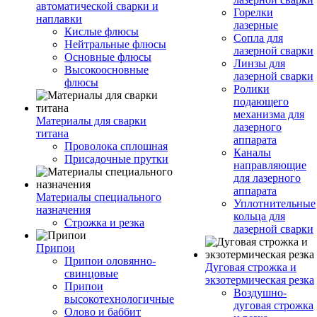
автоматической сварки и
Горелки
наплавки
лазерные
Кислые флюсы
Сопла для
Нейтральные флюсы
лазерной сварки
Основные флюсы
Линзы для
Высокоосновные
лазерной сварки
флюсы
Ролики
подающего
механизма для
Материалы для сварки
лазерного
титана
аппарата
Проволока сплошная
Каналы
Присадочные прутки
направляющие
для лазерного
аппарата
Материалы специального
Уплотнительные
назначения
кольца для
Строжка и резка
лазерной сварки
Припои
Припои оловянно-
Дуговая строжка и
свинцовые
экзотермическая резка
Припои
Воздушно-
высокотехнологичные
дуговая строжка
Олово и баббит