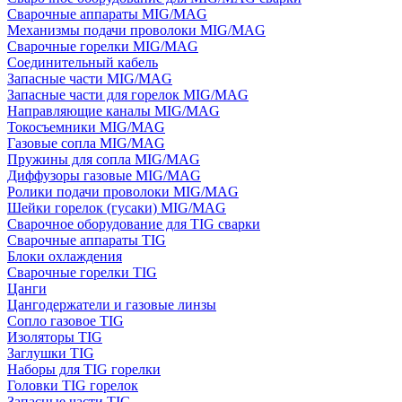
Сварочные аппараты MIG/MAG
Механизмы подачи проволоки MIG/MAG
Сварочные горелки MIG/MAG
Соединительный кабель
Запасные части MIG/MAG
Запасные части для горелок MIG/MAG
Направляющие каналы MIG/MAG
Токосъемники MIG/MAG
Газовые сопла MIG/MAG
Пружины для сопла MIG/MAG
Диффузоры газовые MIG/MAG
Ролики подачи проволоки MIG/MAG
Шейки горелок (гусаки) MIG/MAG
Сварочное оборудование для TIG сварки
Сварочные аппараты TIG
Блоки охлаждения
Сварочные горелки TIG
Цанги
Цангодержатели и газовые линзы
Сопло газовое TIG
Изоляторы TIG
Заглушки TIG
Наборы для TIG горелки
Головки TIG горелок
Запасные части TIG