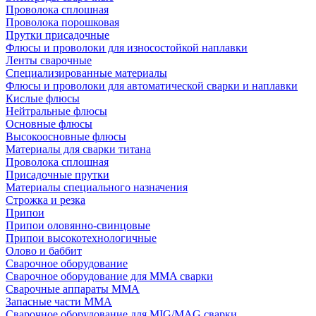
Проволока сплошная
Проволока порошковая
Прутки присадочные
Флюсы и проволоки для износостойкой наплавки
Ленты сварочные
Специализированные материалы
Флюсы и проволоки для автоматической сварки и наплавки
Кислые флюсы
Нейтральные флюсы
Основные флюсы
Высокоосновные флюсы
Материалы для сварки титана
Проволока сплошная
Присадочные прутки
Материалы специального назначения
Строжка и резка
Припои
Припои оловянно-свинцовые
Припои высокотехнологичные
Олово и баббит
Сварочное оборудование
Сварочное оборудование для MMA сварки
Сварочные аппараты MMA
Запасные части MMA
Сварочное оборудование для MIG/MAG сварки