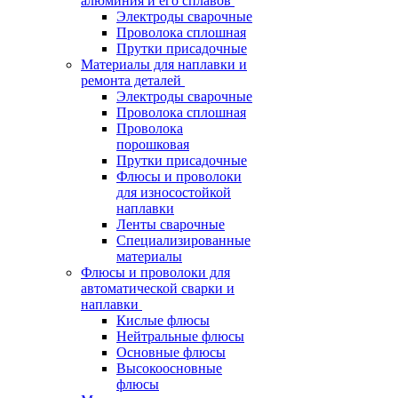
алюминия и его сплавов
Электроды сварочные
Проволока сплошная
Прутки присадочные
Материалы для наплавки и
ремонта деталей
Электроды сварочные
Проволока сплошная
Проволока
порошковая
Прутки присадочные
Флюсы и проволоки
для износостойкой
наплавки
Ленты сварочные
Специализированные
материалы
Флюсы и проволоки для
автоматической сварки и
наплавки
Кислые флюсы
Нейтральные флюсы
Основные флюсы
Высокоосновные
флюсы