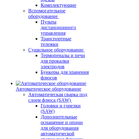
Комплектующие
Вспомогательное
оборудование
Пульты
дистанционного
управления
Транспортные
тележки
Сушильное оборудование
Термопеналы и печи
для прокалки
электродов
Бункеры для хранения
флюсов
Автоматическое оборудование
Автоматическая сварка под
слоем флюса (SAW)
Головки и горелки
(SAW)
Дополнительные
оснащение и опции
для оборудования
автоматической