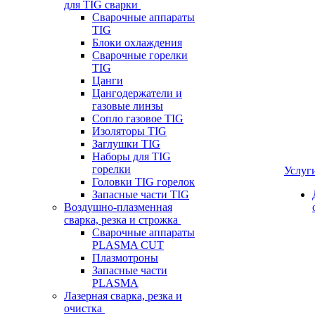
для TIG сварки
Сварочные аппараты
TIG
Блоки охлаждения
Сварочные горелки
TIG
Цанги
Цангодержатели и
газовые линзы
Сопло газовое TIG
Изоляторы TIG
Заглушки TIG
Наборы для TIG
горелки
Услуг
Головки TIG горелок
Запасные части TIG
Воздушно-плазменная
сварка, резка и строжка
Сварочные аппараты
PLASMA CUT
Плазмотроны
Запасные части
PLASMA
Лазерная сварка, резка и
очистка