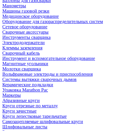
Баллоны для газосварки
Манометры
Машины газовой резки
Медицинское оборудование
Оборудование для газораспределительных систем
Сетевое оборудование
Сварочные аксессуары
Инструменты сварщика
Электрододержатели
Клеммы заземления
Сварочный кабель
Инструмент и вспомогательное оборудование
Магнитные угольники
Молотки сварщика
Вольфрамовые электроды и приспособления
Системы вытяжки сварочных дымов
Керамические подкладки
Упаковка Marathon Pac
Маркеры
Абразивные круги
Круги отрезные по металлу
Круги зачистные
Круги лепестковые тарельчатые
Самозацепляемые шлифовальные круги
Шлифовальные листы