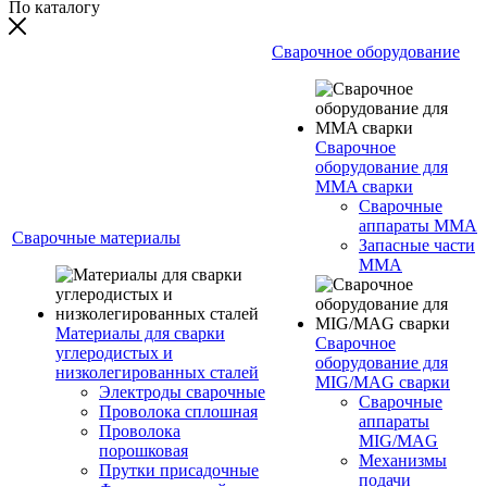
По каталогу
Сварочное оборудование
Сварочное
оборудование для
MMA сварки
Сварочные
аппараты MMA
Сварочные материалы
Запасные части
MMA
Материалы для сварки
Сварочное
углеродистых и
оборудование для
низколегированных сталей
MIG/MAG сварки
Электроды сварочные
Сварочные
Проволока сплошная
аппараты
Проволока
MIG/MAG
порошковая
Механизмы
Прутки присадочные
подачи