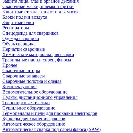
Защита лица, глаз и органов дыхания
Сварочные маски, шлемы и щитки
Защитные стекла, запчасти для масок
Блоки подачи воздуха
Защитные очки
Респираторы
Спецодежда для сварщиков
Одежда сварщика
Обувь сварщика
Перчатки сварочные
Химические материалы для сварки
Травильные пасты, спреи, флюсы
Прочее
Сварочные шторы
Сварочные занавесы
Сварочные полотна и одеяла
Комплектующие
Вспомогательное оборудование
Пульты дистанционного управления
Транспортные тележки
Сушильное оборудование
Термопеналы и печи для прокалки электродов
Бункеры для хранения флюсов
Автоматическое оборудование
Автоматическая сварка под слоем флюса (SAW)