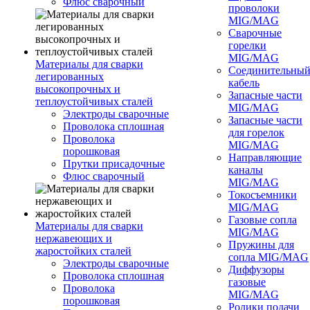
Флюс сварочный
проволоки
MIG/MAG
Сварочные
горелки
MIG/MAG
Материалы для сварки
Соединительны
легированных
кабель
высокопрочных и
Запасные части
теплоустойчивых сталей
MIG/MAG
Электроды сварочные
Запасные части
Проволока сплошная
для горелок
Проволока
MIG/MAG
порошковая
Направляющие
Прутки присадочные
каналы
Флюс сварочный
MIG/MAG
Токосъемники
MIG/MAG
Газовые сопла
Материалы для сварки
MIG/MAG
нержавеющих и
Пружины для
жаростойких сталей
сопла MIG/MAG
Электроды сварочные
Диффузоры
Проволока сплошная
газовые
Проволока
MIG/MAG
порошковая
Ролики подачи