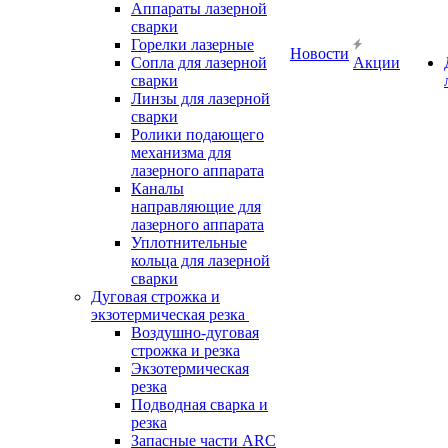
Аппараты лазерной
сварки
Горелки лазерные
Новости
Сопла для лазерной
Акции
сварки
Линзы для лазерной
сварки
Ролики подающего
механизма для
лазерного аппарата
Каналы
направляющие для
лазерного аппарата
Уплотнительные
кольца для лазерной
сварки
Дуговая строжка и
экзотермическая резка
Воздушно-дуговая
строжка и резка
Экзотермическая
резка
Подводная сварка и
резка
Запасные части ARC