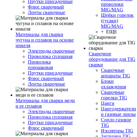
Прутки присадочные
проволоки
Флюс сварочный
MIG/MAG
Ленты сварочные
Шейки горелок
(гусаки)
MIG/MAG
+ ЕЩЕ
Материалы для сварки
чугуна и сплавов на основе
никеля
Электроды сварочные
Сварочное
Проволока сплошная
оборудование для TIG
Проволока
сварки
порошковая
Сварочные
Прутки присадочные
аппараты TIG
Флюс сварочный
Блоки
Ленты сварочные
охлаждения
Сварочные
горелки TIG
Материалы для сварки меди
Цанги
и ее сплавов
Цангодержатели
Электроды сварочные
и газовые линзы
Проволока сплошная
Сопло газовое
Прутки присадочные
TIG
Флюс сварочный
Изоляторы TIG
Заглушки TIG