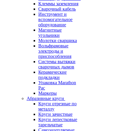
Клеммы заземления
Сварочный кабель
Инструмент и
вспомогательное
оборудование
Магнитные
угольники
Молотки сварщика
Вольфрамовые
электроды и
приспособления
Системы вытяжки
сварочных дымов
Керамические
подкладки
Упаковка Marathon
Pac
Маркеры
Абразивные круги
Круги отрезные по
металлу
Круги зачистные
Круги лепестковые
тарельчатые
Самозацепляемые