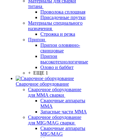
Материалы для сварки
титана
Проволока сплошная
Присадочные прутки
Материалы специального
назначения
Строжка и резка
Припои
Припои оловянно-
свинцовые
Припои
высокотехнологичные
Олово и баббит
+ ЕЩЕ 1
Сварочное оборудование
Сварочное оборудование
для MMA сварки
Сварочные аппараты
MMA
Запасные части MMA
Сварочное оборудование
для MIG/MAG сварки
Сварочные аппараты
MIG/MAG