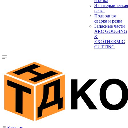
и резка
Экзотермическая
резка
Подводная
сварка и резка
Запасные части
ARC GOUGING
&
EXOTHERMIC
CUTTING
Каталог