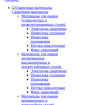
Сварочные материалы
Материалы для сварки
углеродистых и
низколегированных сталей
Электроды сварочные
Проволока сплошная
Проволока
порошковая
Прутки присадочные
Флюс сварочный
Материалы для сварки
легированных
высокопрочных и
теплоустойчивых сталей
Электроды сварочные
Проволока сплошная
Проволока
порошковая
Прутки присадочные
Флюс сварочный
Материалы для сварки
нержавеющих и
жаростойких сталей