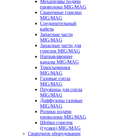
Механизмы подачи
проволоки MIG/MAG
Сварочные горелки
MIG/MAG
Соединительный
кабель
Запасные части
MIG/MAG
Запасные части для
горелок MIG/MAG
Направляющие
каналы MIG/MAG
Токосъемники
MIG/MAG
Газовые сопла
MIG/MAG
Пружины для сопла
MIG/MAG
Диффузоры газовые
MIG/MAG
Ролики подачи
проволоки MIG/MAG
Шейки горелок
(гусаки) MIG/MAG
Сварочное оборудование