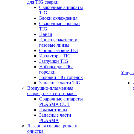
для TIG сварки
Сварочные аппараты
TIG
Блоки охлаждения
Сварочные горелки
TIG
Цанги
Цангодержатели и
газовые линзы
Сопло газовое TIG
Изоляторы TIG
Заглушки TIG
Наборы для TIG
горелки
Услуг
Головки TIG горелок
Запасные части TIG
Воздушно-плазменная
сварка, резка и строжка
Сварочные аппараты
PLASMA CUT
Плазмотроны
Запасные части
PLASMA
Лазерная сварка, резка и
очистка