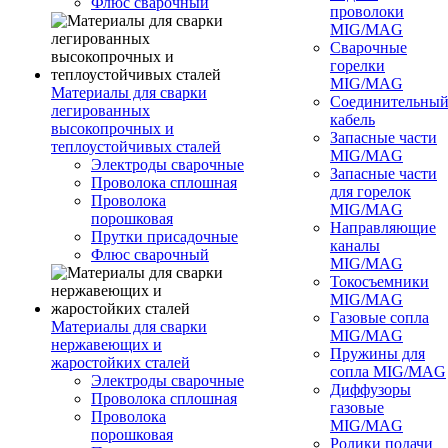
Флюс сварочный
проволоки
MIG/MAG
Сварочные
горелки
MIG/MAG
Материалы для сварки
Соединительны
легированных
кабель
высокопрочных и
Запасные части
теплоустойчивых сталей
MIG/MAG
Электроды сварочные
Запасные части
Проволока сплошная
для горелок
Проволока
MIG/MAG
порошковая
Направляющие
Прутки присадочные
каналы
Флюс сварочный
MIG/MAG
Токосъемники
MIG/MAG
Газовые сопла
Материалы для сварки
MIG/MAG
нержавеющих и
Пружины для
жаростойких сталей
сопла MIG/MAG
Электроды сварочные
Диффузоры
Проволока сплошная
газовые
Проволока
MIG/MAG
порошковая
Ролики подачи