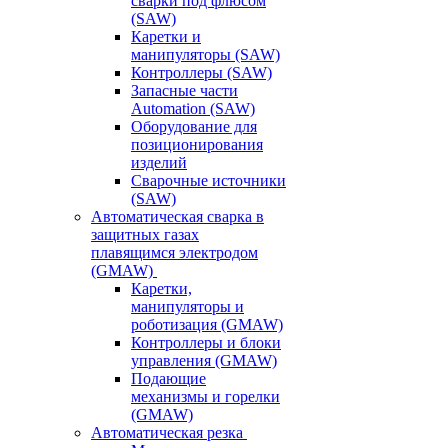
сварки под флюсом
(SAW)
Каретки и
манипуляторы (SAW)
Контроллеры (SAW)
Запасные части
Automation (SAW)
Оборудование для
позиционирования
изделий
Сварочные источники
(SAW)
Автоматическая сварка в
защитных газах
плавящимся электродом
(GMAW)
Каретки,
манипуляторы и
роботизация (GMAW)
Контроллеры и блоки
управления (GMAW)
Подающие
механизмы и горелки
(GMAW)
Автоматическая резка