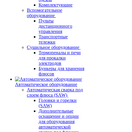
Комплектующие
Вспомогательное
оборудование
Пульты
дистанционного
управления
Транспортные
тележки
Сушильное оборудование
Термопеналы и печи
для прокалки
электродов
Бункеры для хранения
флюсов
Автоматическое оборудование
Автоматическая сварка под
слоем флюса (SAW)
Головки и горелки
(SAW)
Дополнительные
оснащение и опции
для оборудования
автоматической