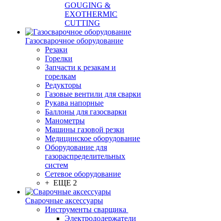
GOUGING &
EXOTHERMIC
CUTTING
Газосварочное оборудование
Резаки
Горелки
Запчасти к резакам и
горелкам
Редукторы
Газовые вентили для сварки
Рукава напорные
Баллоны для газосварки
Манометры
Машины газовой резки
Медицинское оборудование
Оборудование для
газораспределительных
систем
Сетевое оборудование
+ ЕЩЕ 2
Сварочные аксессуары
Инструменты сварщика
Электрододержатели