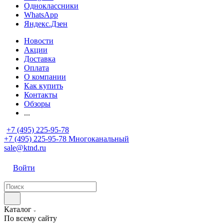
Одноклассники
WhatsApp
Яндекс.Дзен
Новости
Акции
Доставка
Оплата
О компании
Как купить
Контакты
Обзоры
...
+7 (495) 225-95-78
+7 (495) 225-95-78
Многоканальный
sale@ktnd.ru
Войти
Каталог
По всему сайту