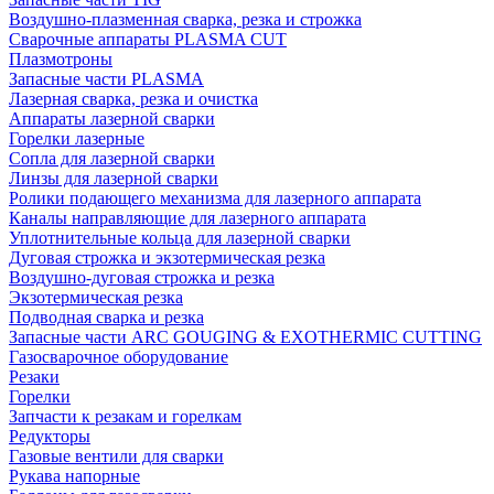
Воздушно-плазменная сварка, резка и строжка
Сварочные аппараты PLASMA CUT
Плазмотроны
Запасные части PLASMA
Лазерная сварка, резка и очистка
Аппараты лазерной сварки
Горелки лазерные
Сопла для лазерной сварки
Линзы для лазерной сварки
Ролики подающего механизма для лазерного аппарата
Каналы направляющие для лазерного аппарата
Уплотнительные кольца для лазерной сварки
Дуговая строжка и экзотермическая резка
Воздушно-дуговая строжка и резка
Экзотермическая резка
Подводная сварка и резка
Запасные части ARC GOUGING & EXOTHERMIC CUTTING
Газосварочное оборудование
Резаки
Горелки
Запчасти к резакам и горелкам
Редукторы
Газовые вентили для сварки
Рукава напорные