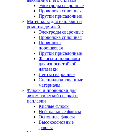
алюминия и его сплавов
Электроды сварочные
Проволока сплошная
Прутки присадочные
Материалы для наплавки и
ремонта деталей
Электроды сварочные
Проволока сплошная
Проволока
порошковая
Прутки присадочные
Флюсы и проволоки
для износостойкой
наплавки
Ленты сварочные
Специализированные
материалы
Флюсы и проволоки для
автоматической сварки и
наплавки
Кислые флюсы
Нейтральные флюсы
Основные флюсы
Высокоосновные
флюсы