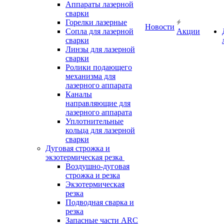
Аппараты лазерной
сварки
Горелки лазерные
Новости
Сопла для лазерной
Акции
сварки
Линзы для лазерной
сварки
Ролики подающего
механизма для
лазерного аппарата
Каналы
направляющие для
лазерного аппарата
Уплотнительные
кольца для лазерной
сварки
Дуговая строжка и
экзотермическая резка
Воздушно-дуговая
строжка и резка
Экзотермическая
резка
Подводная сварка и
резка
Запасные части ARC