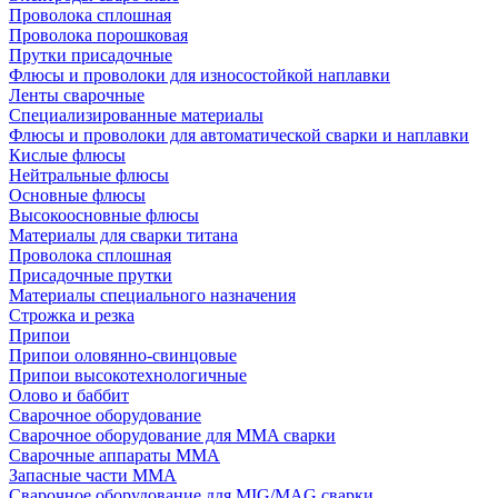
Проволока сплошная
Проволока порошковая
Прутки присадочные
Флюсы и проволоки для износостойкой наплавки
Ленты сварочные
Специализированные материалы
Флюсы и проволоки для автоматической сварки и наплавки
Кислые флюсы
Нейтральные флюсы
Основные флюсы
Высокоосновные флюсы
Материалы для сварки титана
Проволока сплошная
Присадочные прутки
Материалы специального назначения
Строжка и резка
Припои
Припои оловянно-свинцовые
Припои высокотехнологичные
Олово и баббит
Сварочное оборудование
Сварочное оборудование для MMA сварки
Сварочные аппараты MMA
Запасные части MMA
Сварочное оборудование для MIG/MAG сварки