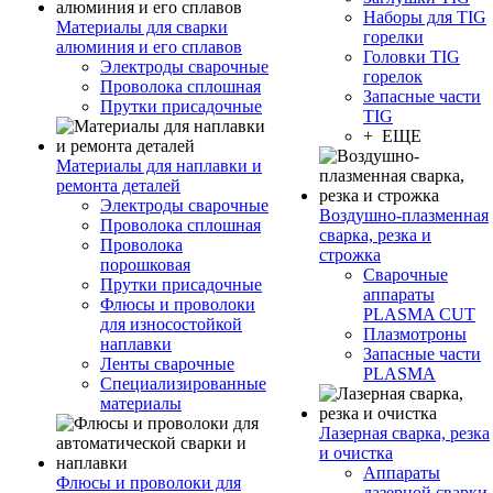
Наборы для TIG
Материалы для сварки
горелки
алюминия и его сплавов
Головки TIG
Электроды сварочные
горелок
Проволока сплошная
Запасные части
Прутки присадочные
TIG
+ ЕЩЕ
Материалы для наплавки и
ремонта деталей
Электроды сварочные
Воздушно-плазменная
Проволока сплошная
сварка, резка и
Проволока
строжка
порошковая
Сварочные
Прутки присадочные
аппараты
Флюсы и проволоки
PLASMA CUT
для износостойкой
Плазмотроны
наплавки
Запасные части
Ленты сварочные
PLASMA
Специализированные
материалы
Лазерная сварка, резка
и очистка
Аппараты
Флюсы и проволоки для
лазерной сварки