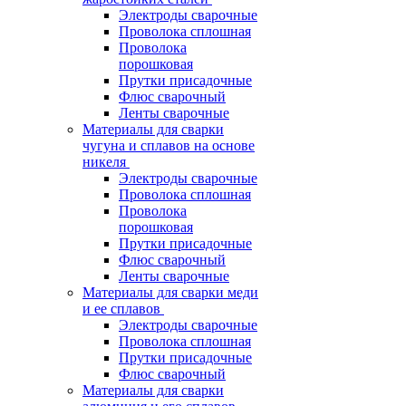
Электроды сварочные
Проволока сплошная
Проволока
порошковая
Прутки присадочные
Флюс сварочный
Ленты сварочные
Материалы для сварки
чугуна и сплавов на основе
никеля
Электроды сварочные
Проволока сплошная
Проволока
порошковая
Прутки присадочные
Флюс сварочный
Ленты сварочные
Материалы для сварки меди
и ее сплавов
Электроды сварочные
Проволока сплошная
Прутки присадочные
Флюс сварочный
Материалы для сварки