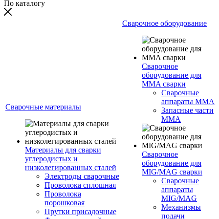
По каталогу
Сварочное оборудование
Сварочное
оборудование для
MMA сварки
Сварочные
аппараты MMA
Сварочные материалы
Запасные части
MMA
Материалы для сварки
Сварочное
углеродистых и
оборудование для
низколегированных сталей
MIG/MAG сварки
Электроды сварочные
Сварочные
Проволока сплошная
аппараты
Проволока
MIG/MAG
порошковая
Механизмы
Прутки присадочные
подачи