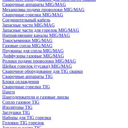
Сварочные аппараты MIG/MAG
Механизмы подачи проволоки MIG/MAG
Сварочные горелки MIG/MAG
Соединительный кабель
Запасные части MIG/MAG
Запасные части для горелок MIG/MAG
Направляющие каналы MIG/MAG
Токосъемники MIG/MAG
Газовые сопла MIG/MAG
Пружины для сопла MIG/MAG
Диффузоры газовые MIG/MAG
Ролики подачи проволоки MIG/MAG
Шейки горелок (гусаки) MIG/MAG
Сварочное оборудование для TIG сварки
Сварочные аппараты TIG
Блоки охлаждения
Сварочные горелки TIG
Цанги
Цангодержатели и газовые линзы
Сопло газовое TIG
Изоляторы TIG
Заглушки TIG
Наборы для TIG горелки
Головки TIG горелок
Запасные части TIG