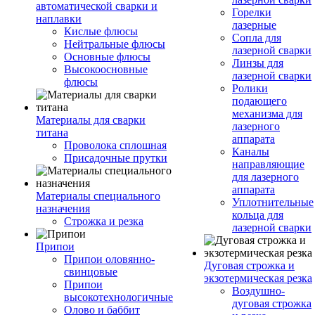
автоматической сварки и
Горелки
наплавки
лазерные
Кислые флюсы
Сопла для
Нейтральные флюсы
лазерной сварки
Основные флюсы
Линзы для
Высокоосновные
лазерной сварки
флюсы
Ролики
подающего
механизма для
Материалы для сварки
лазерного
титана
аппарата
Проволока сплошная
Каналы
Присадочные прутки
направляющие
для лазерного
аппарата
Материалы специального
Уплотнительные
назначения
кольца для
Строжка и резка
лазерной сварки
Припои
Припои оловянно-
Дуговая строжка и
свинцовые
экзотермическая резка
Припои
Воздушно-
высокотехнологичные
дуговая строжка
Олово и баббит