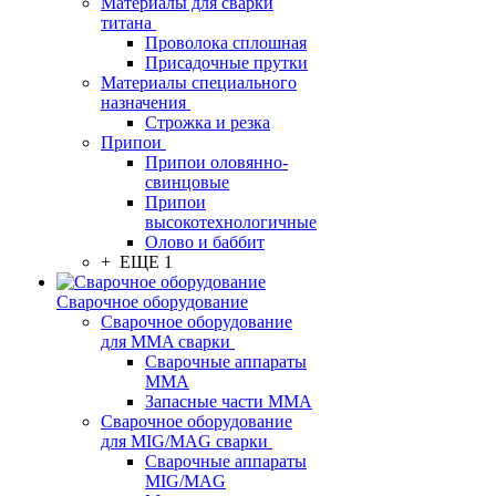
Материалы для сварки
титана
Проволока сплошная
Присадочные прутки
Материалы специального
назначения
Строжка и резка
Припои
Припои оловянно-
свинцовые
Припои
высокотехнологичные
Олово и баббит
+ ЕЩЕ 1
Сварочное оборудование
Сварочное оборудование
для MMA сварки
Сварочные аппараты
MMA
Запасные части MMA
Сварочное оборудование
для MIG/MAG сварки
Сварочные аппараты
MIG/MAG