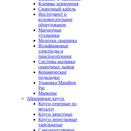
Клеммы заземления
Сварочный кабель
Инструмент и
вспомогательное
оборудование
Магнитные
угольники
Молотки сварщика
Вольфрамовые
электроды и
приспособления
Системы вытяжки
сварочных дымов
Керамические
подкладки
Упаковка Marathon
Pac
Маркеры
Абразивные круги
Круги отрезные по
металлу
Круги зачистные
Круги лепестковые
тарельчатые
Самозацепляемые