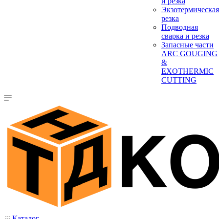
и резка
Экзотермическая
резка
Подводная
сварка и резка
Запасные части
ARC GOUGING
&
EXOTHERMIC
CUTTING
Каталог