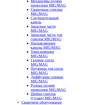
Механизмы подачи
проволоки MIG/MAG
Сварочные горелки
MIG/MAG
Соединительный
кабель
Запасные части
MIG/MAG
Запасные части для
горелок MIG/MAG
Направляющие
каналы MIG/MAG
Токосъемники
MIG/MAG
Газовые сопла
MIG/MAG
Пружины для сопла
MIG/MAG
Диффузоры газовые
MIG/MAG
Ролики подачи
проволоки MIG/MAG
Шейки горелок
(гусаки) MIG/MAG
Сварочное оборудование