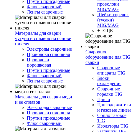
Прутки присадочные
проволоки
Флюс сварочный
MIG/MAG
Ленты сварочные
Шейки горелок
(гусаки)
MIG/MAG
+ ЕЩЕ
Материалы для сварки
чугуна и сплавов на основе
никеля
Электроды сварочные
Сварочное
Проволока сплошная
оборудование для TIG
Проволока
сварки
порошковая
Сварочные
Прутки присадочные
аппараты TIG
Флюс сварочный
Блоки
Ленты сварочные
охлаждения
Сварочные
горелки TIG
Материалы для сварки меди
Цанги
и ее сплавов
Цангодержатели
Электроды сварочные
и газовые линзы
Проволока сплошная
Сопло газовое
Прутки присадочные
TIG
Флюс сварочный
Изоляторы TIG
Заглушки TIG