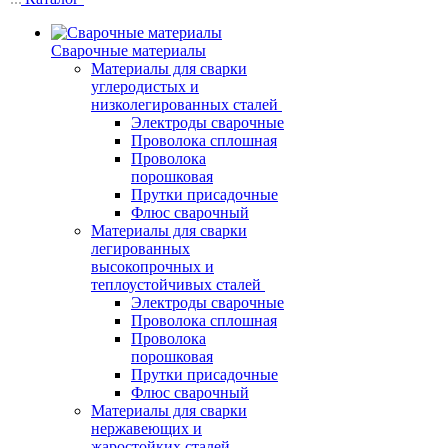
Сварочные материалы
Материалы для сварки
углеродистых и
низколегированных сталей
Электроды сварочные
Проволока сплошная
Проволока
порошковая
Прутки присадочные
Флюс сварочный
Материалы для сварки
легированных
высокопрочных и
теплоустойчивых сталей
Электроды сварочные
Проволока сплошная
Проволока
порошковая
Прутки присадочные
Флюс сварочный
Материалы для сварки
нержавеющих и
жаростойких сталей