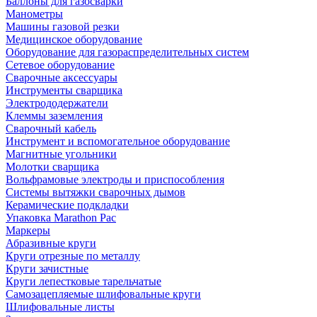
Баллоны для газосварки
Манометры
Машины газовой резки
Медицинское оборудование
Оборудование для газораспределительных систем
Сетевое оборудование
Сварочные аксессуары
Инструменты сварщика
Электрододержатели
Клеммы заземления
Сварочный кабель
Инструмент и вспомогательное оборудование
Магнитные угольники
Молотки сварщика
Вольфрамовые электроды и приспособления
Системы вытяжки сварочных дымов
Керамические подкладки
Упаковка Marathon Pac
Маркеры
Абразивные круги
Круги отрезные по металлу
Круги зачистные
Круги лепестковые тарельчатые
Самозацепляемые шлифовальные круги
Шлифовальные листы