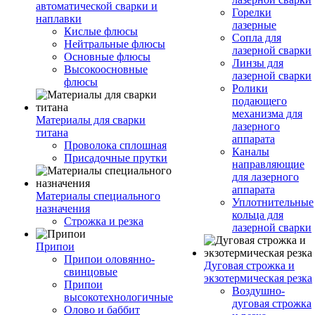
автоматической сварки и
Горелки
наплавки
лазерные
Кислые флюсы
Сопла для
Нейтральные флюсы
лазерной сварки
Основные флюсы
Линзы для
Высокоосновные
лазерной сварки
флюсы
Ролики
подающего
механизма для
Материалы для сварки
лазерного
титана
аппарата
Проволока сплошная
Каналы
Присадочные прутки
направляющие
для лазерного
аппарата
Материалы специального
Уплотнительные
назначения
кольца для
Строжка и резка
лазерной сварки
Припои
Припои оловянно-
Дуговая строжка и
свинцовые
экзотермическая резка
Припои
Воздушно-
высокотехнологичные
дуговая строжка
Олово и баббит