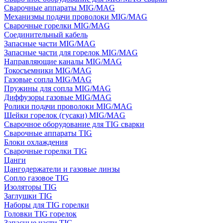
Сварочные аппараты MIG/MAG
Механизмы подачи проволоки MIG/MAG
Сварочные горелки MIG/MAG
Соединительный кабель
Запасные части MIG/MAG
Запасные части для горелок MIG/MAG
Направляющие каналы MIG/MAG
Токосъемники MIG/MAG
Газовые сопла MIG/MAG
Пружины для сопла MIG/MAG
Диффузоры газовые MIG/MAG
Ролики подачи проволоки MIG/MAG
Шейки горелок (гусаки) MIG/MAG
Сварочное оборудование для TIG сварки
Сварочные аппараты TIG
Блоки охлаждения
Сварочные горелки TIG
Цанги
Цангодержатели и газовые линзы
Сопло газовое TIG
Изоляторы TIG
Заглушки TIG
Наборы для TIG горелки
Головки TIG горелок
Запасные части TIG