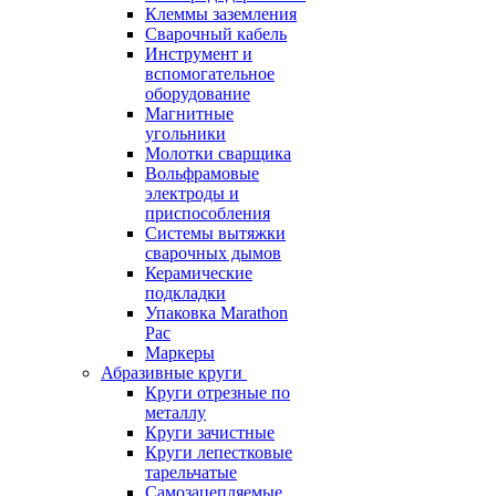
Клеммы заземления
Сварочный кабель
Инструмент и
вспомогательное
оборудование
Магнитные
угольники
Молотки сварщика
Вольфрамовые
электроды и
приспособления
Системы вытяжки
сварочных дымов
Керамические
подкладки
Упаковка Marathon
Pac
Маркеры
Абразивные круги
Круги отрезные по
металлу
Круги зачистные
Круги лепестковые
тарельчатые
Самозацепляемые