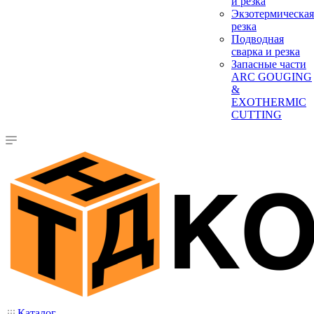
и резка
Экзотермическая
резка
Подводная
сварка и резка
Запасные части
ARC GOUGING
&
EXOTHERMIC
CUTTING
Каталог