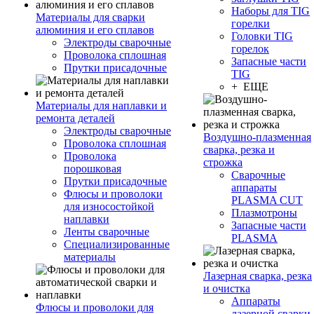
Наборы для TIG
Материалы для сварки
горелки
алюминия и его сплавов
Головки TIG
Электроды сварочные
горелок
Проволока сплошная
Запасные части
Прутки присадочные
TIG
+ ЕЩЕ
Материалы для наплавки и
ремонта деталей
Электроды сварочные
Воздушно-плазменная
Проволока сплошная
сварка, резка и
Проволока
строжка
порошковая
Сварочные
Прутки присадочные
аппараты
Флюсы и проволоки
PLASMA CUT
для износостойкой
Плазмотроны
наплавки
Запасные части
Ленты сварочные
PLASMA
Специализированные
материалы
Лазерная сварка, резка
и очистка
Аппараты
Флюсы и проволоки для
лазерной сварки