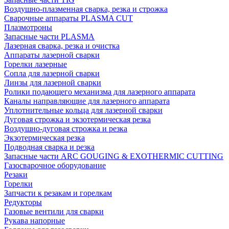
Воздушно-плазменная сварка, резка и строжка
Сварочные аппараты PLASMA CUT
Плазмотроны
Запасные части PLASMA
Лазерная сварка, резка и очистка
Аппараты лазерной сварки
Горелки лазерные
Сопла для лазерной сварки
Линзы для лазерной сварки
Ролики подающего механизма для лазерного аппарата
Каналы направляющие для лазерного аппарата
Уплотнительные кольца для лазерной сварки
Дуговая строжка и экзотермическая резка
Воздушно-дуговая строжка и резка
Экзотермическая резка
Подводная сварка и резка
Запасные части ARC GOUGING & EXOTHERMIC CUTTING
Газосварочное оборудование
Резаки
Горелки
Запчасти к резакам и горелкам
Редукторы
Газовые вентили для сварки
Рукава напорные