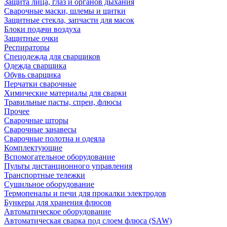
Защита лица, глаз и органов дыхания
Сварочные маски, шлемы и щитки
Защитные стекла, запчасти для масок
Блоки подачи воздуха
Защитные очки
Респираторы
Спецодежда для сварщиков
Одежда сварщика
Обувь сварщика
Перчатки сварочные
Химические материалы для сварки
Травильные пасты, спреи, флюсы
Прочее
Сварочные шторы
Сварочные занавесы
Сварочные полотна и одеяла
Комплектующие
Вспомогательное оборудование
Пульты дистанционного управления
Транспортные тележки
Сушильное оборудование
Термопеналы и печи для прокалки электродов
Бункеры для хранения флюсов
Автоматическое оборудование
Автоматическая сварка под слоем флюса (SAW)