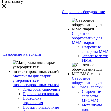
По каталогу
Сварочное оборудование
Сварочное
оборудование для
MMA сварки
Сварочные
аппараты MMA
Сварочные материалы
Запасные части
MMA
Материалы для сварки
Сварочное
углеродистых и
оборудование для
низколегированных сталей
MIG/MAG сварки
Электроды сварочные
Сварочные
Проволока сплошная
аппараты
Проволока
MIG/MAG
порошковая
Механизмы
Прутки присадочные
подачи