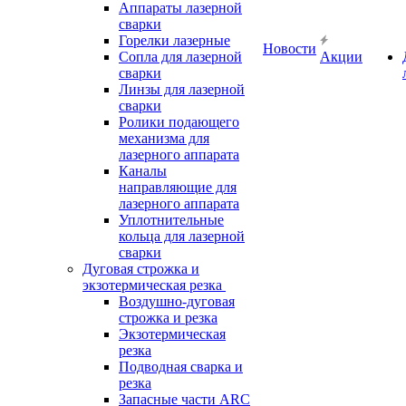
Аппараты лазерной
сварки
Горелки лазерные
Новости
Сопла для лазерной
Акции
сварки
Линзы для лазерной
сварки
Ролики подающего
механизма для
лазерного аппарата
Каналы
направляющие для
лазерного аппарата
Уплотнительные
кольца для лазерной
сварки
Дуговая строжка и
экзотермическая резка
Воздушно-дуговая
строжка и резка
Экзотермическая
резка
Подводная сварка и
резка
Запасные части ARC