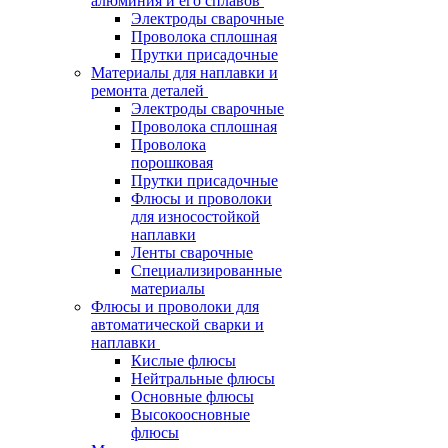
алюминия и его сплавов
Электроды сварочные
Проволока сплошная
Прутки присадочные
Материалы для наплавки и
ремонта деталей
Электроды сварочные
Проволока сплошная
Проволока
порошковая
Прутки присадочные
Флюсы и проволоки
для износостойкой
наплавки
Ленты сварочные
Специализированные
материалы
Флюсы и проволоки для
автоматической сварки и
наплавки
Кислые флюсы
Нейтральные флюсы
Основные флюсы
Высокоосновные
флюсы