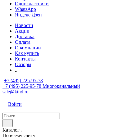
Одноклассники
WhatsApp
Яндекс.Дзен
Новости
Акции
Доставка
Оплата
О компании
Как купить
Контакты
Обзоры
...
+7 (495) 225-95-78
+7 (495) 225-95-78
Многоканальный
sale@ktnd.ru
Войти
Каталог
По всему сайту