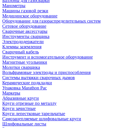
Баллоны для газосварки
Манометры
Машины газовой резки
Медицинское оборудование
Оборудование для газораспределительных систем
Сетевое оборудование
Сварочные аксессуары
Инструменты сварщика
Электрододержатели
Клеммы заземления
Сварочный кабель
Инструмент и вспомогательное оборудование
Магнитные угольники
Молотки сварщика
Вольфрамовые электроды и приспособления
Системы вытяжки сварочных дымов
Керамические подкладки
Упаковка Marathon Pac
Маркеры
Абразивные круги
Круги отрезные по металлу
Круги зачистные
Круги лепестковые тарельчатые
Самозацепляемые шлифовальные круги
Шлифовальные листы