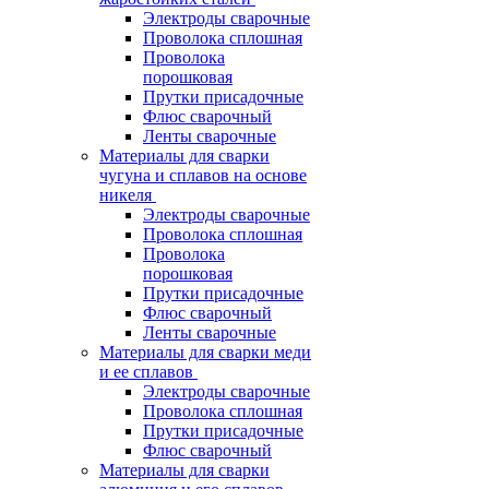
Электроды сварочные
Проволока сплошная
Проволока
порошковая
Прутки присадочные
Флюс сварочный
Ленты сварочные
Материалы для сварки
чугуна и сплавов на основе
никеля
Электроды сварочные
Проволока сплошная
Проволока
порошковая
Прутки присадочные
Флюс сварочный
Ленты сварочные
Материалы для сварки меди
и ее сплавов
Электроды сварочные
Проволока сплошная
Прутки присадочные
Флюс сварочный
Материалы для сварки