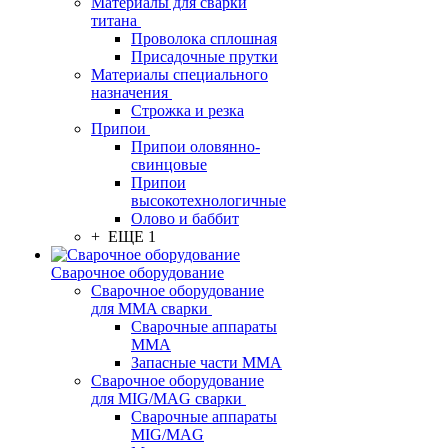
Материалы для сварки
титана
Проволока сплошная
Присадочные прутки
Материалы специального
назначения
Строжка и резка
Припои
Припои оловянно-
свинцовые
Припои
высокотехнологичные
Олово и баббит
+ ЕЩЕ 1
Сварочное оборудование
Сварочное оборудование
для MMA сварки
Сварочные аппараты
MMA
Запасные части MMA
Сварочное оборудование
для MIG/MAG сварки
Сварочные аппараты
MIG/MAG