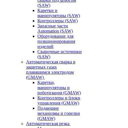
сварки под флюсом
(SAW)
Каретки и
манипуляторы (SAW)
Контроллеры (SAW)
Запасные части
Automation (SAW)
Оборудование для
позиционирования
изделий
Сварочные источники
(SAW)
Автоматическая сварка в
защитных газах
плавящимся электродом
(GMAW)
Каретки,
манипуляторы и
роботизация (GMAW)
Контроллеры и блоки
управления (GMAW)
Подающие
механизмы и горелки
(GMAW)
Автоматическая резка