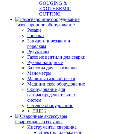
GOUGING &
EXOTHERMIC
CUTTING
Газосварочное оборудование
Резаки
Горелки
Запчасти к резакам и
горелкам
Редукторы
Газовые вентили для сварки
Рукава напорные
Баллоны для газосварки
Манометры
Машины газовой резки
Медицинское оборудование
Оборудование для
газораспределительных
систем
Сетевое оборудование
+ ЕЩЕ 2
Сварочные аксессуары
Инструменты сварщика
Электрододержатели