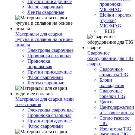
Прутки присадочные
проволоки
Флюс сварочный
MIG/MAG
Ленты сварочные
Шейки горелок
(гусаки)
MIG/MAG
+ ЕЩЕ
Материалы для сварки
чугуна и сплавов на основе
никеля
Электроды сварочные
Сварочное
Проволока сплошная
оборудование для TIG
Проволока
сварки
порошковая
Сварочные
Прутки присадочные
аппараты TIG
Флюс сварочный
Блоки
Ленты сварочные
охлаждения
Сварочные
горелки TIG
Материалы для сварки меди
Цанги
и ее сплавов
Цангодержатели
Электроды сварочные
и газовые линзы
Проволока сплошная
Сопло газовое
Прутки присадочные
TIG
Флюс сварочный
Изоляторы TIG
Заглушки TIG