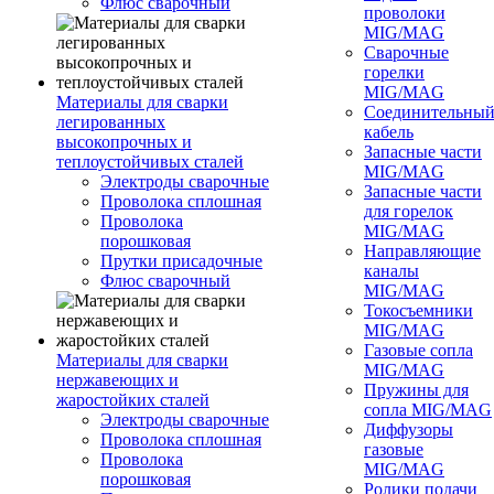
Флюс сварочный
проволоки
MIG/MAG
Сварочные
горелки
MIG/MAG
Материалы для сварки
Соединительны
легированных
кабель
высокопрочных и
Запасные части
теплоустойчивых сталей
MIG/MAG
Электроды сварочные
Запасные части
Проволока сплошная
для горелок
Проволока
MIG/MAG
порошковая
Направляющие
Прутки присадочные
каналы
Флюс сварочный
MIG/MAG
Токосъемники
MIG/MAG
Газовые сопла
Материалы для сварки
MIG/MAG
нержавеющих и
Пружины для
жаростойких сталей
сопла MIG/MAG
Электроды сварочные
Диффузоры
Проволока сплошная
газовые
Проволока
MIG/MAG
порошковая
Ролики подачи