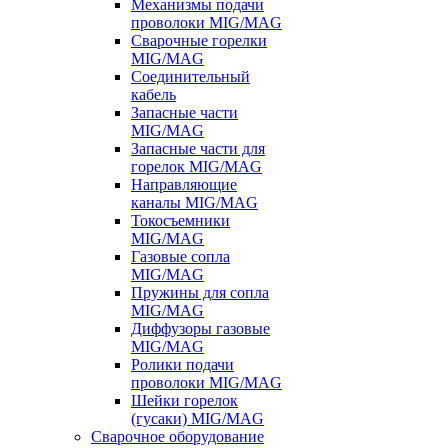
Механизмы подачи
проволоки MIG/MAG
Сварочные горелки
MIG/MAG
Соединительный
кабель
Запасные части
MIG/MAG
Запасные части для
горелок MIG/MAG
Направляющие
каналы MIG/MAG
Токосъемники
MIG/MAG
Газовые сопла
MIG/MAG
Пружины для сопла
MIG/MAG
Диффузоры газовые
MIG/MAG
Ролики подачи
проволоки MIG/MAG
Шейки горелок
(гусаки) MIG/MAG
Сварочное оборудование