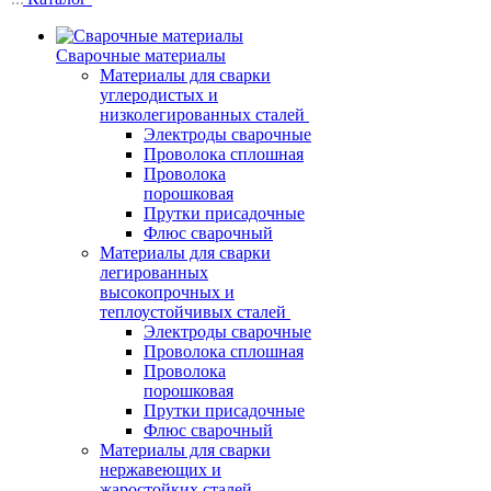
Сварочные материалы
Материалы для сварки
углеродистых и
низколегированных сталей
Электроды сварочные
Проволока сплошная
Проволока
порошковая
Прутки присадочные
Флюс сварочный
Материалы для сварки
легированных
высокопрочных и
теплоустойчивых сталей
Электроды сварочные
Проволока сплошная
Проволока
порошковая
Прутки присадочные
Флюс сварочный
Материалы для сварки
нержавеющих и
жаростойких сталей