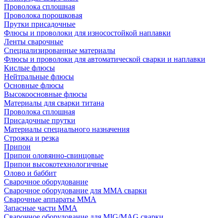
Проволока сплошная
Проволока порошковая
Прутки присадочные
Флюсы и проволоки для износостойкой наплавки
Ленты сварочные
Специализированные материалы
Флюсы и проволоки для автоматической сварки и наплавки
Кислые флюсы
Нейтральные флюсы
Основные флюсы
Высокоосновные флюсы
Материалы для сварки титана
Проволока сплошная
Присадочные прутки
Материалы специального назначения
Строжка и резка
Припои
Припои оловянно-свинцовые
Припои высокотехнологичные
Олово и баббит
Сварочное оборудование
Сварочное оборудование для MMA сварки
Сварочные аппараты MMA
Запасные части MMA
Сварочное оборудование для MIG/MAG сварки