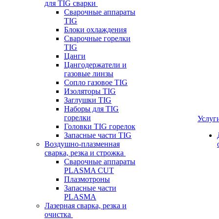
для TIG сварки
Сварочные аппараты
TIG
Блоки охлаждения
Сварочные горелки
TIG
Цанги
Цангодержатели и
газовые линзы
Сопло газовое TIG
Изоляторы TIG
Заглушки TIG
Наборы для TIG
горелки
Услуг
Головки TIG горелок
Запасные части TIG
Воздушно-плазменная
сварка, резка и строжка
Сварочные аппараты
PLASMA CUT
Плазмотроны
Запасные части
PLASMA
Лазерная сварка, резка и
очистка