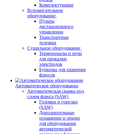
Комплектующие
Вспомогательное
оборудование
Пульты
дистанционного
управления
Транспортные
тележки
Сушильное оборудование
Термопеналы и печи
для прокалки
электродов
Бункеры для хранения
флюсов
Автоматическое оборудование
Автоматическая сварка под
слоем флюса (SAW)
Головки и горелки
(SAW)
Дополнительные
оснащение и опции
для оборудования
автоматической