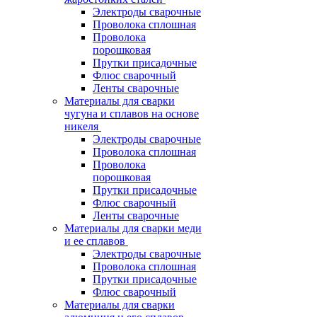
Электроды сварочные
Проволока сплошная
Проволока
порошковая
Прутки присадочные
Флюс сварочный
Ленты сварочные
Материалы для сварки
чугуна и сплавов на основе
никеля
Электроды сварочные
Проволока сплошная
Проволока
порошковая
Прутки присадочные
Флюс сварочный
Ленты сварочные
Материалы для сварки меди
и ее сплавов
Электроды сварочные
Проволока сплошная
Прутки присадочные
Флюс сварочный
Материалы для сварки