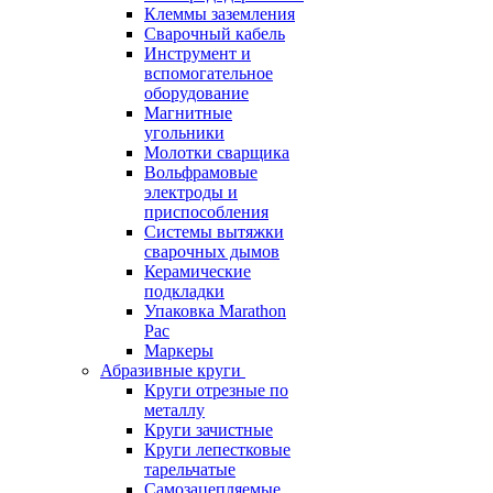
Клеммы заземления
Сварочный кабель
Инструмент и
вспомогательное
оборудование
Магнитные
угольники
Молотки сварщика
Вольфрамовые
электроды и
приспособления
Системы вытяжки
сварочных дымов
Керамические
подкладки
Упаковка Marathon
Pac
Маркеры
Абразивные круги
Круги отрезные по
металлу
Круги зачистные
Круги лепестковые
тарельчатые
Самозацепляемые