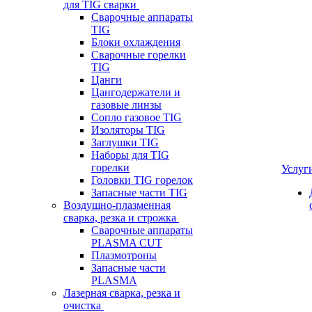
для TIG сварки
Сварочные аппараты
TIG
Блоки охлаждения
Сварочные горелки
TIG
Цанги
Цангодержатели и
газовые линзы
Сопло газовое TIG
Изоляторы TIG
Заглушки TIG
Наборы для TIG
горелки
Услуг
Головки TIG горелок
Запасные части TIG
Воздушно-плазменная
сварка, резка и строжка
Сварочные аппараты
PLASMA CUT
Плазмотроны
Запасные части
PLASMA
Лазерная сварка, резка и
очистка