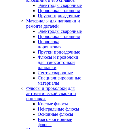
алюминия и его сплавов
Электроды сварочные
Проволока сплошная
Прутки присадочные
Материалы для наплавки и
ремонта деталей
Электроды сварочные
Проволока сплошная
Проволока
порошковая
Прутки присадочные
Флюсы и проволоки
для износостойкой
наплавки
Ленты сварочные
Специализированные
материалы
Флюсы и проволоки для
автоматической сварки и
наплавки
Кислые флюсы
Нейтральные флюсы
Основные флюсы
Высокоосновные
флюсы