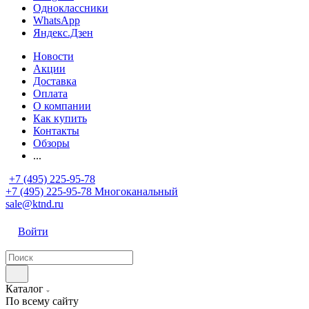
Одноклассники
WhatsApp
Яндекс.Дзен
Новости
Акции
Доставка
Оплата
О компании
Как купить
Контакты
Обзоры
...
+7 (495) 225-95-78
+7 (495) 225-95-78
Многоканальный
sale@ktnd.ru
Войти
Каталог
По всему сайту