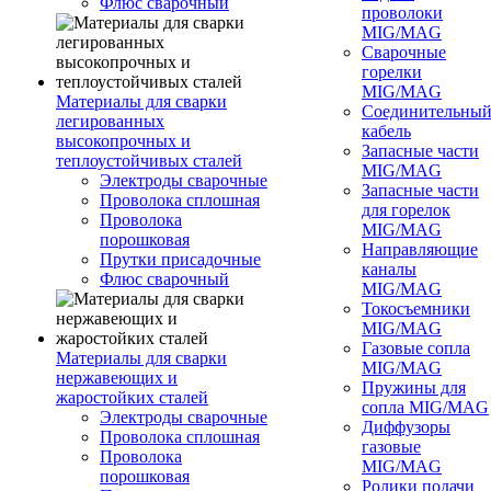
Флюс сварочный
проволоки
MIG/MAG
Сварочные
горелки
MIG/MAG
Материалы для сварки
Соединительны
легированных
кабель
высокопрочных и
Запасные части
теплоустойчивых сталей
MIG/MAG
Электроды сварочные
Запасные части
Проволока сплошная
для горелок
Проволока
MIG/MAG
порошковая
Направляющие
Прутки присадочные
каналы
Флюс сварочный
MIG/MAG
Токосъемники
MIG/MAG
Газовые сопла
Материалы для сварки
MIG/MAG
нержавеющих и
Пружины для
жаростойких сталей
сопла MIG/MAG
Электроды сварочные
Диффузоры
Проволока сплошная
газовые
Проволока
MIG/MAG
порошковая
Ролики подачи