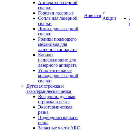
Аппараты лазерной
сварки
Горелки лазерные
Новости
Сопла для лазерной
Акции
сварки
Линзы для лазерной
сварки
Ролики подающего
механизма для
лазерного аппарата
Каналы
направляющие для
лазерного аппарата
Уплотнительные
кольца для лазерной
сварки
Дуговая строжка и
экзотермическая резка
Воздушно-дуговая
строжка и резка
Экзотермическая
резка
Подводная сварка и
резка
Запасные части ARC