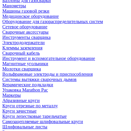
Баллоны для газосварки
Манометры
Машины газовой резки
Медицинское оборудование
Оборудование для газораспределительных систем
Сетевое оборудование
Сварочные аксессуары
Инструменты сварщика
Электрододержатели
Клеммы заземления
Сварочный кабель
Инструмент и вспомогательное оборудование
Магнитные угольники
Молотки сварщика
Вольфрамовые электроды и приспособления
Системы вытяжки сварочных дымов
Керамические подкладки
Упаковка Marathon Pac
Маркеры
Абразивные круги
Круги отрезные по металлу
Круги зачистные
Круги лепестковые тарельчатые
Самозацепляемые шлифовальные круги
Шлифовальные листы