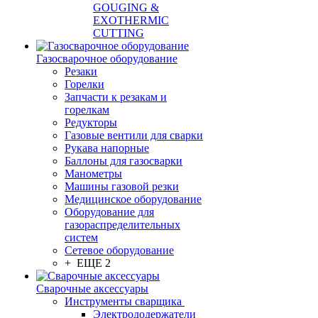
GOUGING &
EXOTHERMIC
CUTTING
Газосварочное оборудование
Резаки
Горелки
Запчасти к резакам и
горелкам
Редукторы
Газовые вентили для сварки
Рукава напорные
Баллоны для газосварки
Манометры
Машины газовой резки
Медицинское оборудование
Оборудование для
газораспределительных
систем
Сетевое оборудование
+ ЕЩЕ 2
Сварочные аксессуары
Инструменты сварщика
Электрододержатели