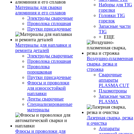
Наборы для TIG
Материалы для сварки
горелки
алюминия и его сплавов
Головки TIG
Электроды сварочные
горелок
Проволока сплошная
Запасные части
Прутки присадочные
TIG
+ ЕЩЕ
Материалы для наплавки и
ремонта деталей
Электроды сварочные
Воздушно-плазменная
Проволока сплошная
сварка, резка и
Проволока
строжка
порошковая
Сварочные
Прутки присадочные
аппараты
Флюсы и проволоки
PLASMA CUT
для износостойкой
Плазмотроны
наплавки
Запасные части
Ленты сварочные
PLASMA
Специализированные
материалы
Лазерная сварка, резка
и очистка
Аппараты
Флюсы и проволоки для
лазерной сварки