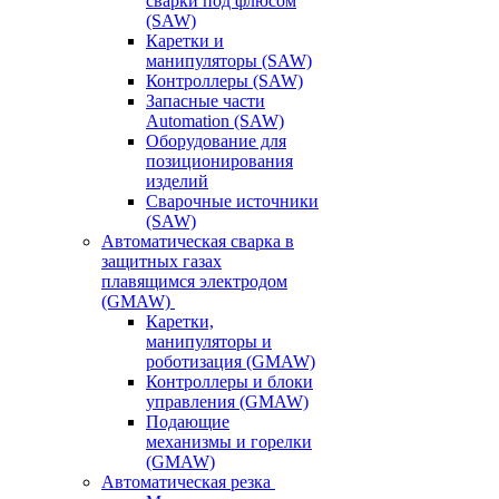
сварки под флюсом
(SAW)
Каретки и
манипуляторы (SAW)
Контроллеры (SAW)
Запасные части
Automation (SAW)
Оборудование для
позиционирования
изделий
Сварочные источники
(SAW)
Автоматическая сварка в
защитных газах
плавящимся электродом
(GMAW)
Каретки,
манипуляторы и
роботизация (GMAW)
Контроллеры и блоки
управления (GMAW)
Подающие
механизмы и горелки
(GMAW)
Автоматическая резка