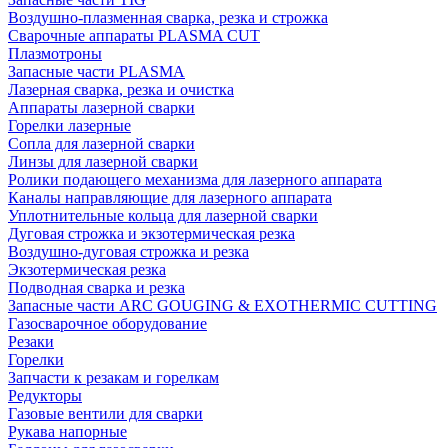
Воздушно-плазменная сварка, резка и строжка
Сварочные аппараты PLASMA CUT
Плазмотроны
Запасные части PLASMA
Лазерная сварка, резка и очистка
Аппараты лазерной сварки
Горелки лазерные
Сопла для лазерной сварки
Линзы для лазерной сварки
Ролики подающего механизма для лазерного аппарата
Каналы направляющие для лазерного аппарата
Уплотнительные кольца для лазерной сварки
Дуговая строжка и экзотермическая резка
Воздушно-дуговая строжка и резка
Экзотермическая резка
Подводная сварка и резка
Запасные части ARC GOUGING & EXOTHERMIC CUTTING
Газосварочное оборудование
Резаки
Горелки
Запчасти к резакам и горелкам
Редукторы
Газовые вентили для сварки
Рукава напорные