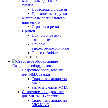
Материалы для сварки
титана
Проволока сплошная
Присадочные прутки
Материалы специального
назначения
Строжка и резка
Припои
Припои оловянно-
свинцовые
Припои
высокотехнологичные
Олово и баббит
+ ЕЩЕ 1
Сварочное оборудование
Сварочное оборудование
для MMA сварки
Сварочные аппараты
MMA
Запасные части MMA
Сварочное оборудование
для MIG/MAG сварки
Сварочные аппараты
MIG/MAG