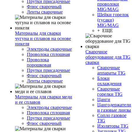
Прутки присадочные
проволоки
Флюс сварочный
MIG/MAG
Ленты сварочные
Шейки горелок
(гусаки)
MIG/MAG
+ ЕЩЕ
Материалы для сварки
чугуна и сплавов на основе
никеля
Электроды сварочные
Сварочное
Проволока сплошная
оборудование для TIG
Проволока
сварки
порошковая
Сварочные
Прутки присадочные
аппараты TIG
Флюс сварочный
Блоки
Ленты сварочные
охлаждения
Сварочные
горелки TIG
Материалы для сварки меди
Цанги
и ее сплавов
Цангодержатели
Электроды сварочные
и газовые линзы
Проволока сплошная
Сопло газовое
Прутки присадочные
TIG
Флюс сварочный
Изоляторы TIG
Заглушки TIG