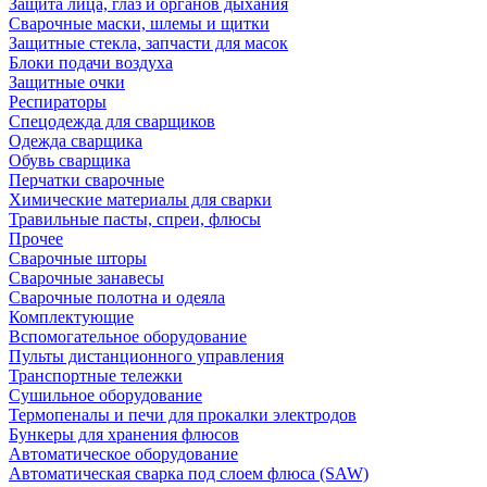
Защита лица, глаз и органов дыхания
Сварочные маски, шлемы и щитки
Защитные стекла, запчасти для масок
Блоки подачи воздуха
Защитные очки
Респираторы
Спецодежда для сварщиков
Одежда сварщика
Обувь сварщика
Перчатки сварочные
Химические материалы для сварки
Травильные пасты, спреи, флюсы
Прочее
Сварочные шторы
Сварочные занавесы
Сварочные полотна и одеяла
Комплектующие
Вспомогательное оборудование
Пульты дистанционного управления
Транспортные тележки
Сушильное оборудование
Термопеналы и печи для прокалки электродов
Бункеры для хранения флюсов
Автоматическое оборудование
Автоматическая сварка под слоем флюса (SAW)