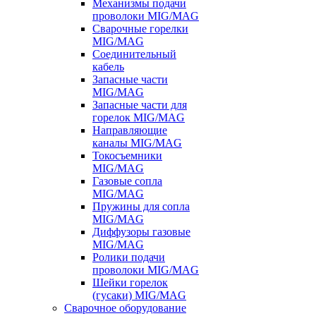
Механизмы подачи
проволоки MIG/MAG
Сварочные горелки
MIG/MAG
Соединительный
кабель
Запасные части
MIG/MAG
Запасные части для
горелок MIG/MAG
Направляющие
каналы MIG/MAG
Токосъемники
MIG/MAG
Газовые сопла
MIG/MAG
Пружины для сопла
MIG/MAG
Диффузоры газовые
MIG/MAG
Ролики подачи
проволоки MIG/MAG
Шейки горелок
(гусаки) MIG/MAG
Сварочное оборудование