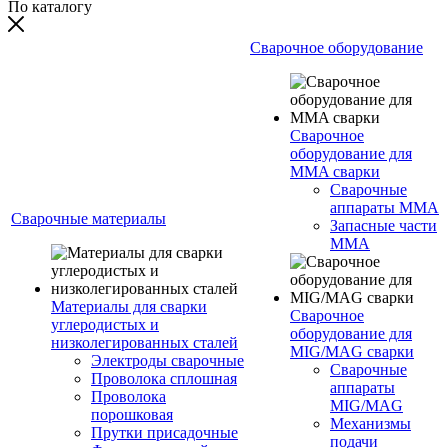
По каталогу
Сварочное оборудование
Сварочное
оборудование для
MMA сварки
Сварочные
аппараты MMA
Сварочные материалы
Запасные части
MMA
Материалы для сварки
Сварочное
углеродистых и
оборудование для
низколегированных сталей
MIG/MAG сварки
Электроды сварочные
Сварочные
Проволока сплошная
аппараты
Проволока
MIG/MAG
порошковая
Механизмы
Прутки присадочные
подачи