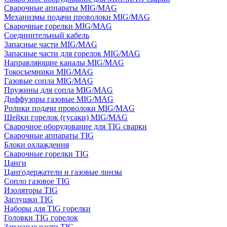
Сварочные аппараты MIG/MAG
Механизмы подачи проволоки MIG/MAG
Сварочные горелки MIG/MAG
Соединительный кабель
Запасные части MIG/MAG
Запасные части для горелок MIG/MAG
Направляющие каналы MIG/MAG
Токосъемники MIG/MAG
Газовые сопла MIG/MAG
Пружины для сопла MIG/MAG
Диффузоры газовые MIG/MAG
Ролики подачи проволоки MIG/MAG
Шейки горелок (гусаки) MIG/MAG
Сварочное оборудование для TIG сварки
Сварочные аппараты TIG
Блоки охлаждения
Сварочные горелки TIG
Цанги
Цангодержатели и газовые линзы
Сопло газовое TIG
Изоляторы TIG
Заглушки TIG
Наборы для TIG горелки
Головки TIG горелок
Запасные части TIG