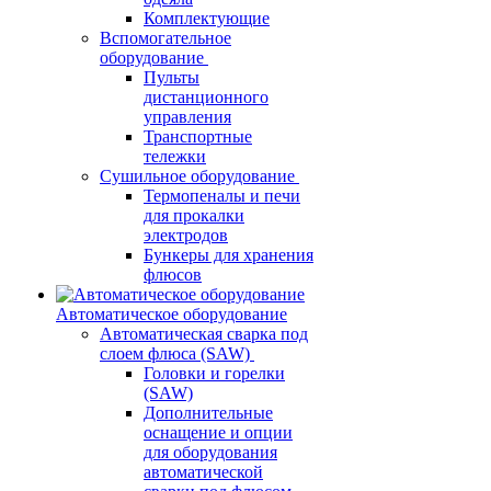
Комплектующие
Вспомогательное
оборудование
Пульты
дистанционного
управления
Транспортные
тележки
Сушильное оборудование
Термопеналы и печи
для прокалки
электродов
Бункеры для хранения
флюсов
Автоматическое оборудование
Автоматическая сварка под
слоем флюса (SAW)
Головки и горелки
(SAW)
Дополнительные
оснащение и опции
для оборудования
автоматической