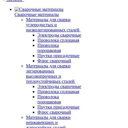
Сварочные материалы
Материалы для сварки
углеродистых и
низколегированных сталей
Электроды сварочные
Проволока сплошная
Проволока
порошковая
Прутки присадочные
Флюс сварочный
Материалы для сварки
легированных
высокопрочных и
теплоустойчивых сталей
Электроды сварочные
Проволока сплошная
Проволока
порошковая
Прутки присадочные
Флюс сварочный
Материалы для сварки
нержавеющих и
жаростойких сталей