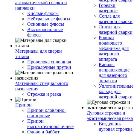
автоматической сварки и
Горелки
наплавки
лазерные
Кислые флюсы
Сопла для
Нейтральные флюсы
лазерной сварки
Основные флюсы
Линзы для
Высокоосновные
лазерной сварки
флюсы
Ролики
подающего
механизма для
Материалы для сварки
лазерного
титана
аппарата
Проволока сплошная
Каналы
Присадочные прутки
направляющие
для лазерного
аппарата
Материалы специального
Уплотнительные
назначения
кольца для
Строжка и резка
лазерной сварки
Припои
Припои оловянно-
Дуговая строжка и
свинцовые
экзотермическая резка
Припои
Воздушно-
высокотехнологичные
дуговая строжка
Олово и баббит