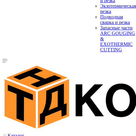
и резка
Экзотермическая
резка
Подводная
сварка и резка
Запасные части
ARC GOUGING
&
EXOTHERMIC
CUTTING
Каталог