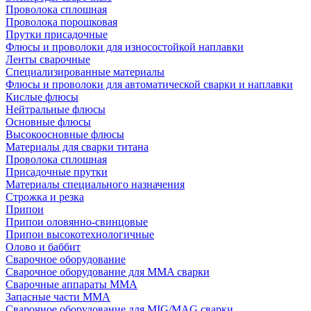
Проволока сплошная
Проволока порошковая
Прутки присадочные
Флюсы и проволоки для износостойкой наплавки
Ленты сварочные
Специализированные материалы
Флюсы и проволоки для автоматической сварки и наплавки
Кислые флюсы
Нейтральные флюсы
Основные флюсы
Высокоосновные флюсы
Материалы для сварки титана
Проволока сплошная
Присадочные прутки
Материалы специального назначения
Строжка и резка
Припои
Припои оловянно-свинцовые
Припои высокотехнологичные
Олово и баббит
Сварочное оборудование
Сварочное оборудование для MMA сварки
Сварочные аппараты MMA
Запасные части MMA
Сварочное оборудование для MIG/MAG сварки