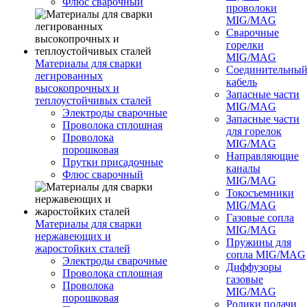
Флюс сварочный
проволоки
MIG/MAG
Сварочные
горелки
MIG/MAG
Материалы для сварки
Соединительны
легированных
кабель
высокопрочных и
Запасные части
теплоустойчивых сталей
MIG/MAG
Электроды сварочные
Запасные части
Проволока сплошная
для горелок
Проволока
MIG/MAG
порошковая
Направляющие
Прутки присадочные
каналы
Флюс сварочный
MIG/MAG
Токосъемники
MIG/MAG
Газовые сопла
Материалы для сварки
MIG/MAG
нержавеющих и
Пружины для
жаростойких сталей
сопла MIG/MAG
Электроды сварочные
Диффузоры
Проволока сплошная
газовые
Проволока
MIG/MAG
порошковая
Ролики подачи