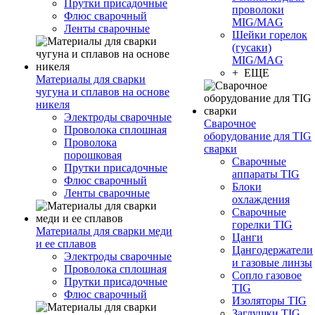
Прутки присадочные
проволоки
Флюс сварочный
MIG/MAG
Ленты сварочные
Шейки горелок
(гусаки)
MIG/MAG
+ ЕЩЕ
Материалы для сварки
чугуна и сплавов на основе
никеля
Электроды сварочные
Сварочное
Проволока сплошная
оборудование для TIG
Проволока
сварки
порошковая
Сварочные
Прутки присадочные
аппараты TIG
Флюс сварочный
Блоки
Ленты сварочные
охлаждения
Сварочные
горелки TIG
Материалы для сварки меди
Цанги
и ее сплавов
Цангодержатели
Электроды сварочные
и газовые линзы
Проволока сплошная
Сопло газовое
Прутки присадочные
TIG
Флюс сварочный
Изоляторы TIG
Заглушки TIG