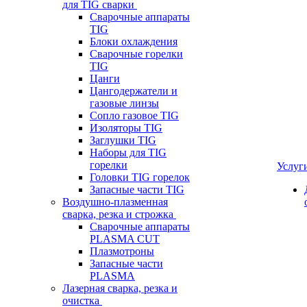
для TIG сварки
Сварочные аппараты
TIG
Блоки охлаждения
Сварочные горелки
TIG
Цанги
Цангодержатели и
газовые линзы
Сопло газовое TIG
Изоляторы TIG
Заглушки TIG
Наборы для TIG
горелки
Услуг
Головки TIG горелок
Запасные части TIG
Воздушно-плазменная
сварка, резка и строжка
Сварочные аппараты
PLASMA CUT
Плазмотроны
Запасные части
PLASMA
Лазерная сварка, резка и
очистка