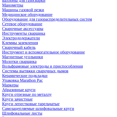
Баллоны для газосварки
Манометры
Машины газовой резки
Медицинское оборудование
Оборудование для газораспределительных систем
Сетевое оборудование
Сварочные аксессуары
Инструменты сварщика
Электрододержатели
Клеммы заземления
Сварочный кабель
Инструмент и вспомогательное оборудование
Магнитные угольники
Молотки сварщика
Вольфрамовые электроды и приспособления
Системы вытяжки сварочных дымов
Керамические подкладки
Упаковка Marathon Pac
Маркеры
Абразивные круги
Круги отрезные по металлу
Круги зачистные
Круги лепестковые тарельчатые
Самозацепляемые шлифовальные круги
Шлифовальные листы