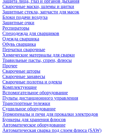
Защита лица, глаз и органов дыхания
Сварочные маски, шлемы и щитки
Защитные стекла, запчасти для масок
Блоки подачи воздуха
Защитные очки
Респираторы
Спецодежда для сварщиков
Одежда сварщика
Обувь сварщика
Перчатки сварочные
Химические материалы для сварки
Травильные пасты, спреи, флюсы
Прочее
Сварочные шторы
Сварочные занавесы
Сварочные полотна и одеяла
Комплектующие
Вспомогательное оборудование
Пульты дистанционного управления
Транспортные тележки
Сушильное оборудование
Термопеналы и печи для прокалки электродов
Бункеры для хранения флюсов
Автоматическое оборудование
Автоматическая сварка под слоем флюса (SAW)