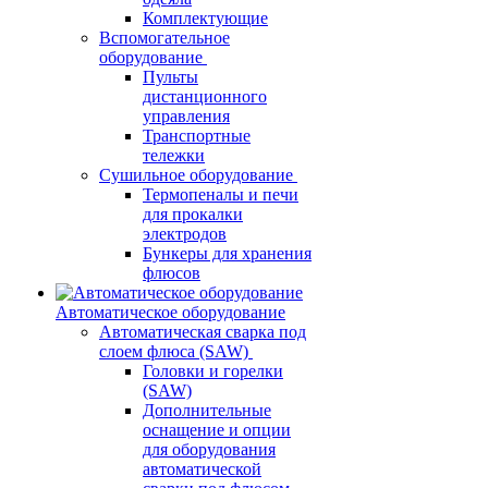
Комплектующие
Вспомогательное
оборудование
Пульты
дистанционного
управления
Транспортные
тележки
Сушильное оборудование
Термопеналы и печи
для прокалки
электродов
Бункеры для хранения
флюсов
Автоматическое оборудование
Автоматическая сварка под
слоем флюса (SAW)
Головки и горелки
(SAW)
Дополнительные
оснащение и опции
для оборудования
автоматической