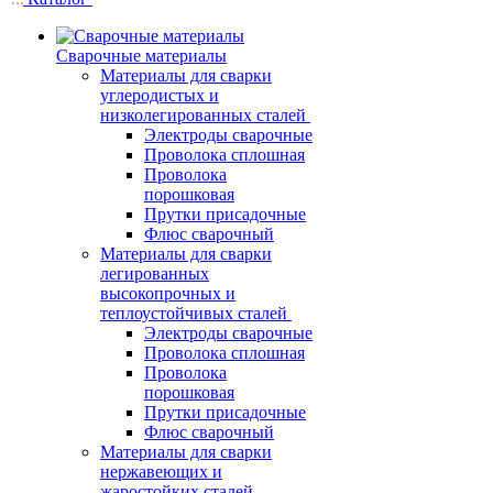
Сварочные материалы
Материалы для сварки
углеродистых и
низколегированных сталей
Электроды сварочные
Проволока сплошная
Проволока
порошковая
Прутки присадочные
Флюс сварочный
Материалы для сварки
легированных
высокопрочных и
теплоустойчивых сталей
Электроды сварочные
Проволока сплошная
Проволока
порошковая
Прутки присадочные
Флюс сварочный
Материалы для сварки
нержавеющих и
жаростойких сталей