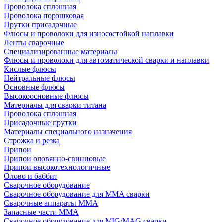
Проволока сплошная
Проволока порошковая
Прутки присадочные
Флюсы и проволоки для износостойкой наплавки
Ленты сварочные
Специализированные материалы
Флюсы и проволоки для автоматической сварки и наплавки
Кислые флюсы
Нейтральные флюсы
Основные флюсы
Высокоосновные флюсы
Материалы для сварки титана
Проволока сплошная
Присадочные прутки
Материалы специального назначения
Строжка и резка
Припои
Припои оловянно-свинцовые
Припои высокотехнологичные
Олово и баббит
Сварочное оборудование
Сварочное оборудование для MMA сварки
Сварочные аппараты MMA
Запасные части MMA
Сварочное оборудование для MIG/MAG сварки