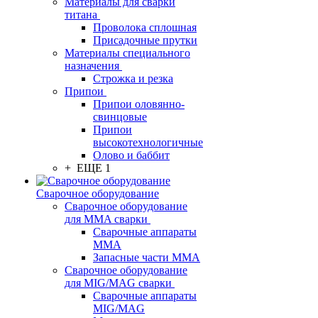
Материалы для сварки
титана
Проволока сплошная
Присадочные прутки
Материалы специального
назначения
Строжка и резка
Припои
Припои оловянно-
свинцовые
Припои
высокотехнологичные
Олово и баббит
+ ЕЩЕ 1
Сварочное оборудование
Сварочное оборудование
для MMA сварки
Сварочные аппараты
MMA
Запасные части MMA
Сварочное оборудование
для MIG/MAG сварки
Сварочные аппараты
MIG/MAG