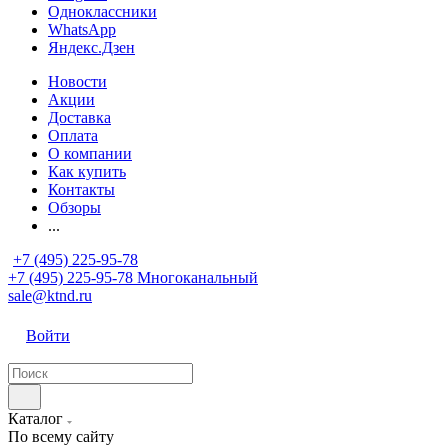
Одноклассники
WhatsApp
Яндекс.Дзен
Новости
Акции
Доставка
Оплата
О компании
Как купить
Контакты
Обзоры
...
+7 (495) 225-95-78
+7 (495) 225-95-78
Многоканальный
sale@ktnd.ru
Войти
Каталог
По всему сайту