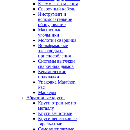
Клеммы заземления
Сварочный кабель
Инструмент и
вспомогательное
оборудование
Магнитные
угольники
Молотки сварщика
Вольфрамовые
электроды и
приспособления
Системы вытяжки
сварочных дымов
Керамические
подкладки
Упаковка Marathon
Pac
Маркеры
Абразивные круги
Круги отрезные по
металлу
Круги зачистные
Круги лепестковые
тарельчатые
Самозацепляемые