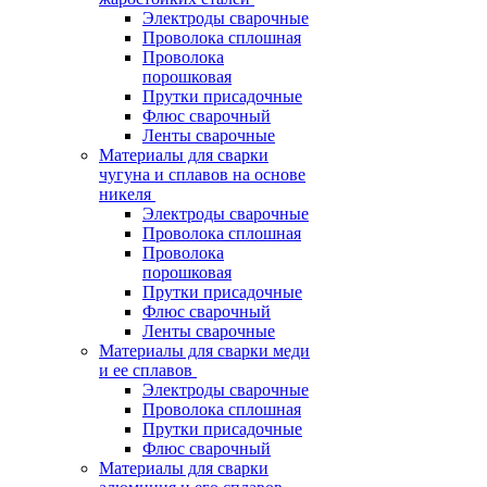
Электроды сварочные
Проволока сплошная
Проволока
порошковая
Прутки присадочные
Флюс сварочный
Ленты сварочные
Материалы для сварки
чугуна и сплавов на основе
никеля
Электроды сварочные
Проволока сплошная
Проволока
порошковая
Прутки присадочные
Флюс сварочный
Ленты сварочные
Материалы для сварки меди
и ее сплавов
Электроды сварочные
Проволока сплошная
Прутки присадочные
Флюс сварочный
Материалы для сварки