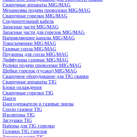
Сварочные аппараты MIG/MAG
Механизмы подачи проволоки MIG/MAG
Сварочные горелки MIG/MAG
Соединительный кабель
Запасные части MIG/MAG
Запасные части для горелок MIG/MAG
Направляющие каналы MIG/MAG
Токосъемники MIG/MAG
Газовые сопла MIG/MAG
Пружины для сопла MIG/MAG
Диффузоры газовые MIG/MAG
Ролики подачи проволоки MIG/MAG
Шейки горелок (гусаки) MIG/MAG
Сварочное оборудование для TIG сварки
Сварочные аппараты TIG
Блоки охлаждения
Сварочные горелки TIG
Цанги
Цангодержатели и газовые линзы
Сопло газовое TIG
Изоляторы TIG
Заглушки TIG
Наборы для TIG горелки
Головки TIG горелок
Запасные части TIG