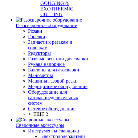
GOUGING &
EXOTHERMIC
CUTTING
Газосварочное оборудование
Резаки
Горелки
Запчасти к резакам и
горелкам
Редукторы
Газовые вентили для сварки
Рукава напорные
Баллоны для газосварки
Манометры
Машины газовой резки
Медицинское оборудование
Оборудование для
газораспределительных
систем
Сетевое оборудование
+ ЕЩЕ 2
Сварочные аксессуары
Инструменты сварщика
Электрододержатели