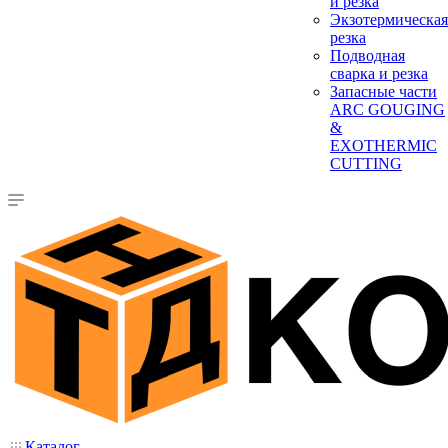
и резка
Экзотермическая
резка
Подводная
сварка и резка
Запасные части
ARC GOUGING
&
EXOTHERMIC
CUTTING
Каталог