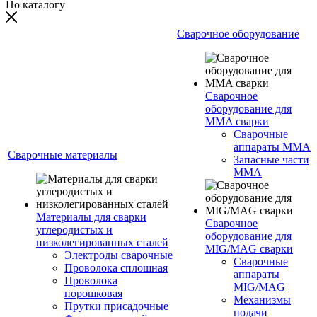
По каталогу
Сварочное оборудование
Сварочное
оборудование для
MMA сварки
Сварочные
аппараты MMA
Сварочные материалы
Запасные части
MMA
Материалы для сварки
Сварочное
углеродистых и
оборудование для
низколегированных сталей
MIG/MAG сварки
Электроды сварочные
Сварочные
Проволока сплошная
аппараты
Проволока
MIG/MAG
порошковая
Механизмы
Прутки присадочные
подачи