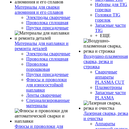
Наборы для TIG
Материалы для сварки
горелки
алюминия и его сплавов
Головки TIG
Электроды сварочные
горелок
Проволока сплошная
Запасные части
Прутки присадочные
TIG
+ ЕЩЕ
Материалы для наплавки и
ремонта деталей
Электроды сварочные
Воздушно-плазменная
Проволока сплошная
сварка, резка и
Проволока
строжка
порошковая
Сварочные
Прутки присадочные
аппараты
Флюсы и проволоки
PLASMA CUT
для износостойкой
Плазмотроны
наплавки
Запасные части
Ленты сварочные
PLASMA
Специализированные
материалы
Лазерная сварка, резка
и очистка
Аппараты
Флюсы и проволоки для
лазерной сварки