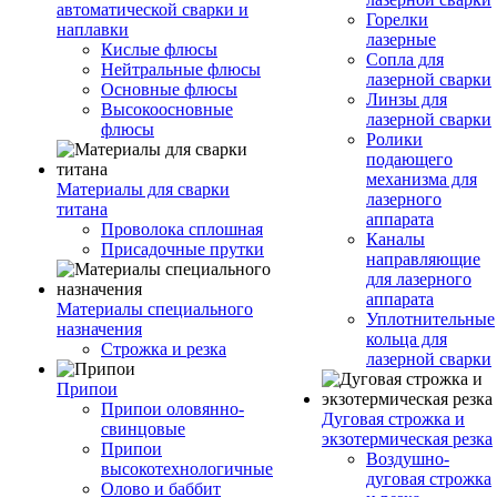
автоматической сварки и
Горелки
наплавки
лазерные
Кислые флюсы
Сопла для
Нейтральные флюсы
лазерной сварки
Основные флюсы
Линзы для
Высокоосновные
лазерной сварки
флюсы
Ролики
подающего
механизма для
Материалы для сварки
лазерного
титана
аппарата
Проволока сплошная
Каналы
Присадочные прутки
направляющие
для лазерного
аппарата
Материалы специального
Уплотнительные
назначения
кольца для
Строжка и резка
лазерной сварки
Припои
Припои оловянно-
Дуговая строжка и
свинцовые
экзотермическая резка
Припои
Воздушно-
высокотехнологичные
дуговая строжка
Олово и баббит