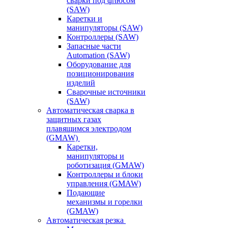
сварки под флюсом
(SAW)
Каретки и
манипуляторы (SAW)
Контроллеры (SAW)
Запасные части
Automation (SAW)
Оборудование для
позиционирования
изделий
Сварочные источники
(SAW)
Автоматическая сварка в
защитных газах
плавящимся электродом
(GMAW)
Каретки,
манипуляторы и
роботизация (GMAW)
Контроллеры и блоки
управления (GMAW)
Подающие
механизмы и горелки
(GMAW)
Автоматическая резка