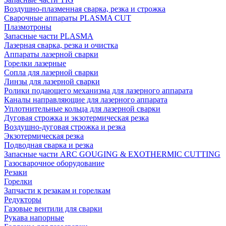
Воздушно-плазменная сварка, резка и строжка
Сварочные аппараты PLASMA CUT
Плазмотроны
Запасные части PLASMA
Лазерная сварка, резка и очистка
Аппараты лазерной сварки
Горелки лазерные
Сопла для лазерной сварки
Линзы для лазерной сварки
Ролики подающего механизма для лазерного аппарата
Каналы направляющие для лазерного аппарата
Уплотнительные кольца для лазерной сварки
Дуговая строжка и экзотермическая резка
Воздушно-дуговая строжка и резка
Экзотермическая резка
Подводная сварка и резка
Запасные части ARC GOUGING & EXOTHERMIC CUTTING
Газосварочное оборудование
Резаки
Горелки
Запчасти к резакам и горелкам
Редукторы
Газовые вентили для сварки
Рукава напорные