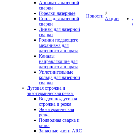
Аппараты лазерной
сварки
Горелки лазерные
Новости
Сопла для лазерной
Акции
сварки
Линзы для лазерной
сварки
Ролики подающего
механизма для
лазерного аппарата
Каналы
направляющие для
лазерного аппарата
Уплотнительные
кольца для лазерной
сварки
Дуговая строжка и
экзотермическая резка
Воздушно-дуговая
строжка и резка
Экзотермическая
резка
Подводная сварка и
резка
Запасные части ARC