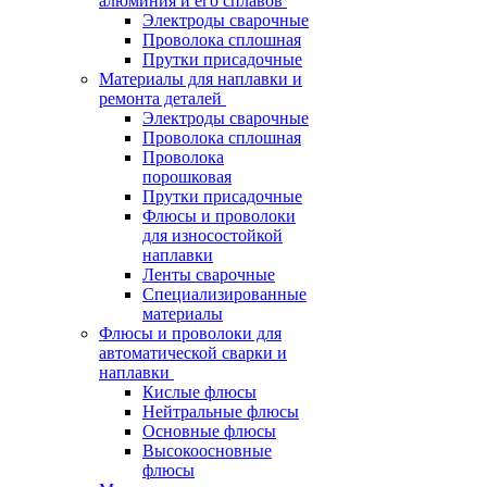
алюминия и его сплавов
Электроды сварочные
Проволока сплошная
Прутки присадочные
Материалы для наплавки и
ремонта деталей
Электроды сварочные
Проволока сплошная
Проволока
порошковая
Прутки присадочные
Флюсы и проволоки
для износостойкой
наплавки
Ленты сварочные
Специализированные
материалы
Флюсы и проволоки для
автоматической сварки и
наплавки
Кислые флюсы
Нейтральные флюсы
Основные флюсы
Высокоосновные
флюсы