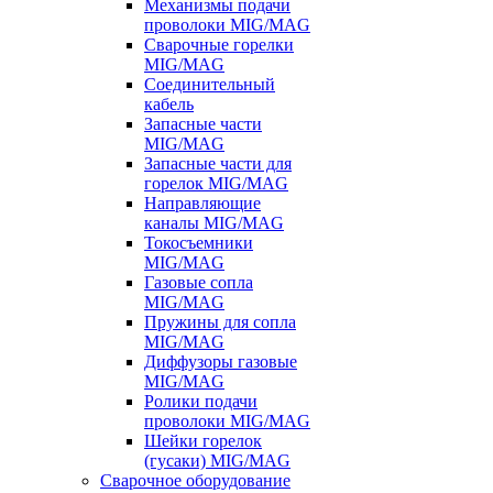
Механизмы подачи
проволоки MIG/MAG
Сварочные горелки
MIG/MAG
Соединительный
кабель
Запасные части
MIG/MAG
Запасные части для
горелок MIG/MAG
Направляющие
каналы MIG/MAG
Токосъемники
MIG/MAG
Газовые сопла
MIG/MAG
Пружины для сопла
MIG/MAG
Диффузоры газовые
MIG/MAG
Ролики подачи
проволоки MIG/MAG
Шейки горелок
(гусаки) MIG/MAG
Сварочное оборудование