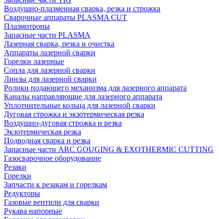
Воздушно-плазменная сварка, резка и строжка
Сварочные аппараты PLASMA CUT
Плазмотроны
Запасные части PLASMA
Лазерная сварка, резка и очистка
Аппараты лазерной сварки
Горелки лазерные
Сопла для лазерной сварки
Линзы для лазерной сварки
Ролики подающего механизма для лазерного аппарата
Каналы направляющие для лазерного аппарата
Уплотнительные кольца для лазерной сварки
Дуговая строжка и экзотермическая резка
Воздушно-дуговая строжка и резка
Экзотермическая резка
Подводная сварка и резка
Запасные части ARC GOUGING & EXOTHERMIC CUTTING
Газосварочное оборудование
Резаки
Горелки
Запчасти к резакам и горелкам
Редукторы
Газовые вентили для сварки
Рукава напорные