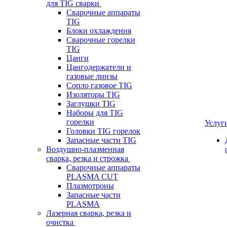
для TIG сварки
Сварочные аппараты
TIG
Блоки охлаждения
Сварочные горелки
TIG
Цанги
Цангодержатели и
газовые линзы
Сопло газовое TIG
Изоляторы TIG
Заглушки TIG
Наборы для TIG
горелки
Услуг
Головки TIG горелок
Запасные части TIG
Воздушно-плазменная
сварка, резка и строжка
Сварочные аппараты
PLASMA CUT
Плазмотроны
Запасные части
PLASMA
Лазерная сварка, резка и
очистка