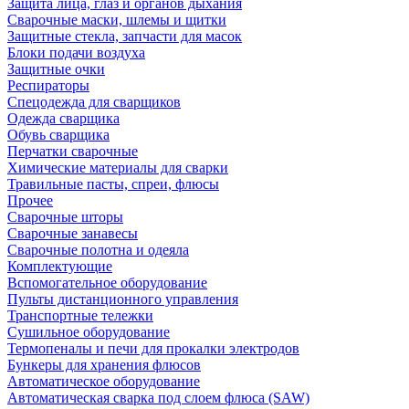
Защита лица, глаз и органов дыхания
Сварочные маски, шлемы и щитки
Защитные стекла, запчасти для масок
Блоки подачи воздуха
Защитные очки
Респираторы
Спецодежда для сварщиков
Одежда сварщика
Обувь сварщика
Перчатки сварочные
Химические материалы для сварки
Травильные пасты, спреи, флюсы
Прочее
Сварочные шторы
Сварочные занавесы
Сварочные полотна и одеяла
Комплектующие
Вспомогательное оборудование
Пульты дистанционного управления
Транспортные тележки
Сушильное оборудование
Термопеналы и печи для прокалки электродов
Бункеры для хранения флюсов
Автоматическое оборудование
Автоматическая сварка под слоем флюса (SAW)