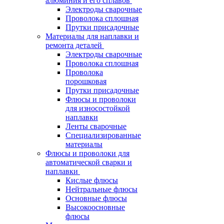
алюминия и его сплавов
Электроды сварочные
Проволока сплошная
Прутки присадочные
Материалы для наплавки и
ремонта деталей
Электроды сварочные
Проволока сплошная
Проволока
порошковая
Прутки присадочные
Флюсы и проволоки
для износостойкой
наплавки
Ленты сварочные
Специализированные
материалы
Флюсы и проволоки для
автоматической сварки и
наплавки
Кислые флюсы
Нейтральные флюсы
Основные флюсы
Высокоосновные
флюсы