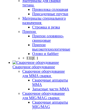
Материалы для сварки
титана
Проволока сплошная
Присадочные прутки
Материалы специального
назначения
Строжка и резка
Припои
Припои оловянно-
свинцовые
Припои
высокотехнологичные
Олово и баббит
+ ЕЩЕ 1
Сварочное оборудование
Сварочное оборудование
для MMA сварки
Сварочные аппараты
MMA
Запасные части MMA
Сварочное оборудование
для MIG/MAG сварки
Сварочные аппараты
MIG/MAG