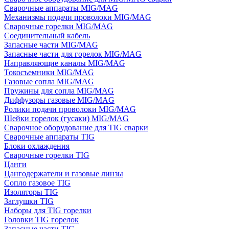
Сварочные аппараты MIG/MAG
Механизмы подачи проволоки MIG/MAG
Сварочные горелки MIG/MAG
Соединительный кабель
Запасные части MIG/MAG
Запасные части для горелок MIG/MAG
Направляющие каналы MIG/MAG
Токосъемники MIG/MAG
Газовые сопла MIG/MAG
Пружины для сопла MIG/MAG
Диффузоры газовые MIG/MAG
Ролики подачи проволоки MIG/MAG
Шейки горелок (гусаки) MIG/MAG
Сварочное оборудование для TIG сварки
Сварочные аппараты TIG
Блоки охлаждения
Сварочные горелки TIG
Цанги
Цангодержатели и газовые линзы
Сопло газовое TIG
Изоляторы TIG
Заглушки TIG
Наборы для TIG горелки
Головки TIG горелок
Запасные части TIG