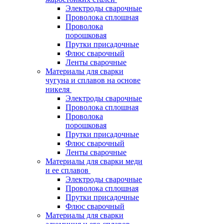
Электроды сварочные
Проволока сплошная
Проволока
порошковая
Прутки присадочные
Флюс сварочный
Ленты сварочные
Материалы для сварки
чугуна и сплавов на основе
никеля
Электроды сварочные
Проволока сплошная
Проволока
порошковая
Прутки присадочные
Флюс сварочный
Ленты сварочные
Материалы для сварки меди
и ее сплавов
Электроды сварочные
Проволока сплошная
Прутки присадочные
Флюс сварочный
Материалы для сварки