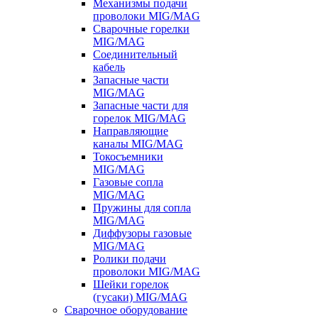
Механизмы подачи
проволоки MIG/MAG
Сварочные горелки
MIG/MAG
Соединительный
кабель
Запасные части
MIG/MAG
Запасные части для
горелок MIG/MAG
Направляющие
каналы MIG/MAG
Токосъемники
MIG/MAG
Газовые сопла
MIG/MAG
Пружины для сопла
MIG/MAG
Диффузоры газовые
MIG/MAG
Ролики подачи
проволоки MIG/MAG
Шейки горелок
(гусаки) MIG/MAG
Сварочное оборудование