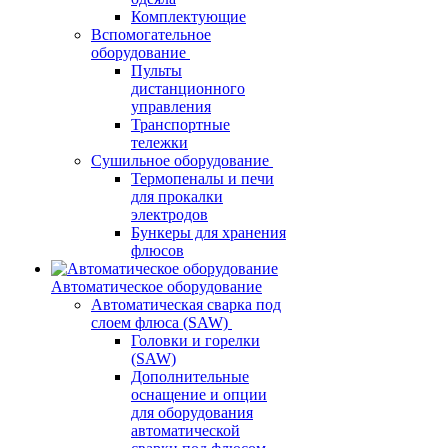
Комплектующие
Вспомогательное
оборудование
Пульты
дистанционного
управления
Транспортные
тележки
Сушильное оборудование
Термопеналы и печи
для прокалки
электродов
Бункеры для хранения
флюсов
Автоматическое оборудование
Автоматическая сварка под
слоем флюса (SAW)
Головки и горелки
(SAW)
Дополнительные
оснащение и опции
для оборудования
автоматической