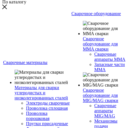
По каталогу
Сварочное оборудование
Сварочное
оборудование для
MMA сварки
Сварочные
аппараты MMA
Сварочные материалы
Запасные части
MMA
Материалы для сварки
Сварочное
углеродистых и
оборудование для
низколегированных сталей
MIG/MAG сварки
Электроды сварочные
Сварочные
Проволока сплошная
аппараты
Проволока
MIG/MAG
порошковая
Механизмы
Прутки присадочные
подачи