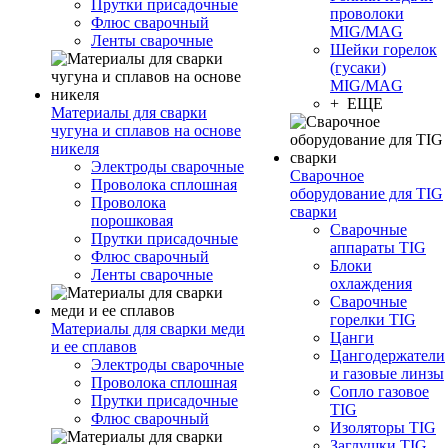
Прутки присадочные
проволоки
Флюс сварочный
MIG/MAG
Ленты сварочные
Шейки горелок
(гусаки)
MIG/MAG
+ ЕЩЕ
Материалы для сварки
чугуна и сплавов на основе
никеля
Электроды сварочные
Сварочное
Проволока сплошная
оборудование для TIG
Проволока
сварки
порошковая
Сварочные
Прутки присадочные
аппараты TIG
Флюс сварочный
Блоки
Ленты сварочные
охлаждения
Сварочные
горелки TIG
Материалы для сварки меди
Цанги
и ее сплавов
Цангодержатели
Электроды сварочные
и газовые линзы
Проволока сплошная
Сопло газовое
Прутки присадочные
TIG
Флюс сварочный
Изоляторы TIG
Заглушки TIG