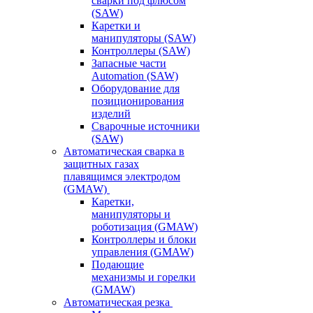
сварки под флюсом
(SAW)
Каретки и
манипуляторы (SAW)
Контроллеры (SAW)
Запасные части
Automation (SAW)
Оборудование для
позиционирования
изделий
Сварочные источники
(SAW)
Автоматическая сварка в
защитных газах
плавящимся электродом
(GMAW)
Каретки,
манипуляторы и
роботизация (GMAW)
Контроллеры и блоки
управления (GMAW)
Подающие
механизмы и горелки
(GMAW)
Автоматическая резка