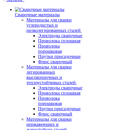
Сварочные материалы
Материалы для сварки
углеродистых и
низколегированных сталей
Электроды сварочные
Проволока сплошная
Проволока
порошковая
Прутки присадочные
Флюс сварочный
Материалы для сварки
легированных
высокопрочных и
теплоустойчивых сталей
Электроды сварочные
Проволока сплошная
Проволока
порошковая
Прутки присадочные
Флюс сварочный
Материалы для сварки
нержавеющих и
жаростойких сталей