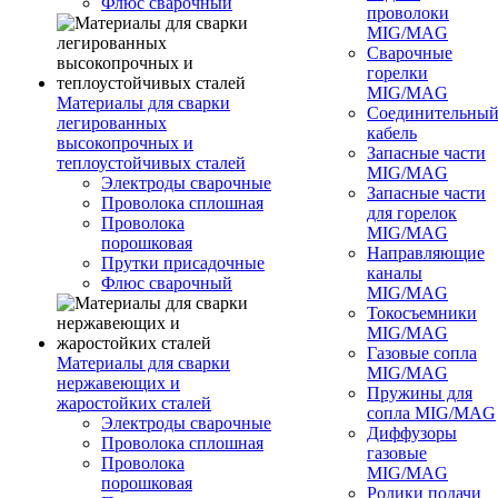
Флюс сварочный
проволоки
MIG/MAG
Сварочные
горелки
MIG/MAG
Материалы для сварки
Соединительны
легированных
кабель
высокопрочных и
Запасные части
теплоустойчивых сталей
MIG/MAG
Электроды сварочные
Запасные части
Проволока сплошная
для горелок
Проволока
MIG/MAG
порошковая
Направляющие
Прутки присадочные
каналы
Флюс сварочный
MIG/MAG
Токосъемники
MIG/MAG
Газовые сопла
Материалы для сварки
MIG/MAG
нержавеющих и
Пружины для
жаростойких сталей
сопла MIG/MAG
Электроды сварочные
Диффузоры
Проволока сплошная
газовые
Проволока
MIG/MAG
порошковая
Ролики подачи