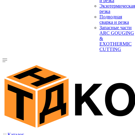
и резка
Экзотермическая
резка
Подводная
сварка и резка
Запасные части
ARC GOUGING
&
EXOTHERMIC
CUTTING
Каталог