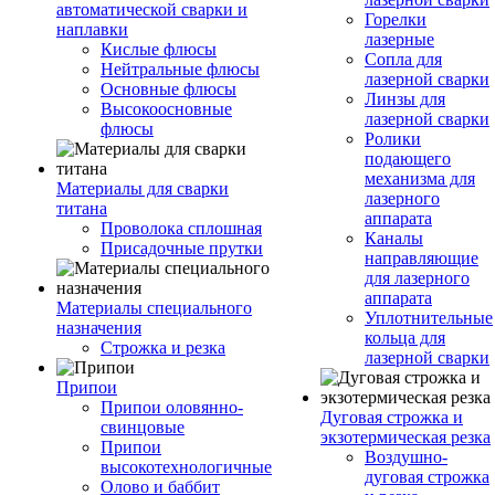
автоматической сварки и
Горелки
наплавки
лазерные
Кислые флюсы
Сопла для
Нейтральные флюсы
лазерной сварки
Основные флюсы
Линзы для
Высокоосновные
лазерной сварки
флюсы
Ролики
подающего
механизма для
Материалы для сварки
лазерного
титана
аппарата
Проволока сплошная
Каналы
Присадочные прутки
направляющие
для лазерного
аппарата
Материалы специального
Уплотнительные
назначения
кольца для
Строжка и резка
лазерной сварки
Припои
Припои оловянно-
Дуговая строжка и
свинцовые
экзотермическая резка
Припои
Воздушно-
высокотехнологичные
дуговая строжка
Олово и баббит