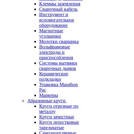
Клеммы заземления
Сварочный кабель
Инструмент и
вспомогательное
оборудование
Магнитные
угольники
Молотки сварщика
Вольфрамовые
электроды и
приспособления
Системы вытяжки
сварочных дымов
Керамические
подкладки
Упаковка Marathon
Pac
Маркеры
Абразивные круги
Круги отрезные по
металлу
Круги зачистные
Круги лепестковые
тарельчатые
Самозацепляемые