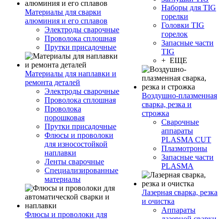
Наборы для TIG
Материалы для сварки
горелки
алюминия и его сплавов
Головки TIG
Электроды сварочные
горелок
Проволока сплошная
Запасные части
Прутки присадочные
TIG
+ ЕЩЕ
Материалы для наплавки и
ремонта деталей
Электроды сварочные
Воздушно-плазменная
Проволока сплошная
сварка, резка и
Проволока
строжка
порошковая
Сварочные
Прутки присадочные
аппараты
Флюсы и проволоки
PLASMA CUT
для износостойкой
Плазмотроны
наплавки
Запасные части
Ленты сварочные
PLASMA
Специализированные
материалы
Лазерная сварка, резка
и очистка
Аппараты
Флюсы и проволоки для
лазерной сварки