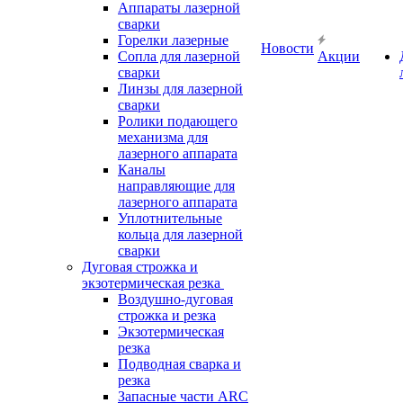
Аппараты лазерной
сварки
Горелки лазерные
Новости
Сопла для лазерной
Акции
сварки
Линзы для лазерной
сварки
Ролики подающего
механизма для
лазерного аппарата
Каналы
направляющие для
лазерного аппарата
Уплотнительные
кольца для лазерной
сварки
Дуговая строжка и
экзотермическая резка
Воздушно-дуговая
строжка и резка
Экзотермическая
резка
Подводная сварка и
резка
Запасные части ARC