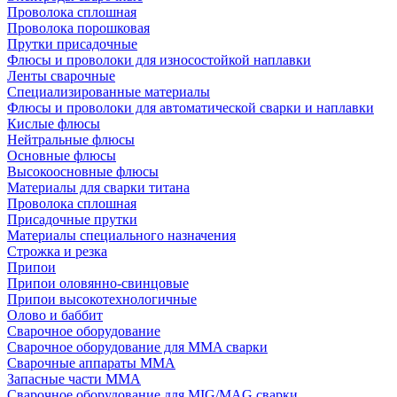
Проволока сплошная
Проволока порошковая
Прутки присадочные
Флюсы и проволоки для износостойкой наплавки
Ленты сварочные
Специализированные материалы
Флюсы и проволоки для автоматической сварки и наплавки
Кислые флюсы
Нейтральные флюсы
Основные флюсы
Высокоосновные флюсы
Материалы для сварки титана
Проволока сплошная
Присадочные прутки
Материалы специального назначения
Строжка и резка
Припои
Припои оловянно-свинцовые
Припои высокотехнологичные
Олово и баббит
Сварочное оборудование
Сварочное оборудование для MMA сварки
Сварочные аппараты MMA
Запасные части MMA
Сварочное оборудование для MIG/MAG сварки