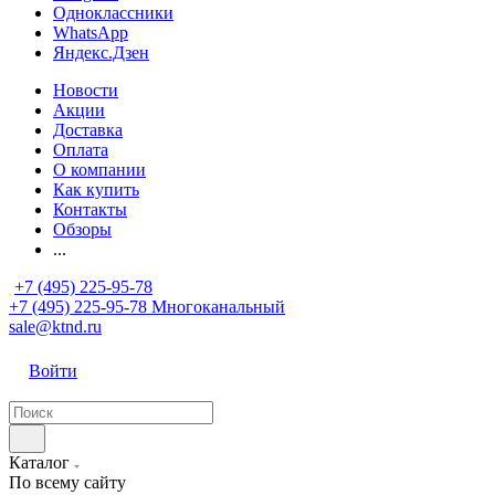
Одноклассники
WhatsApp
Яндекс.Дзен
Новости
Акции
Доставка
Оплата
О компании
Как купить
Контакты
Обзоры
...
+7 (495) 225-95-78
+7 (495) 225-95-78
Многоканальный
sale@ktnd.ru
Войти
Каталог
По всему сайту