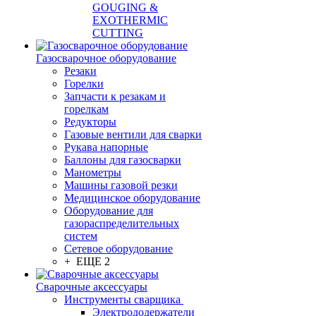
GOUGING &
EXOTHERMIC
CUTTING
Газосварочное оборудование
Резаки
Горелки
Запчасти к резакам и
горелкам
Редукторы
Газовые вентили для сварки
Рукава напорные
Баллоны для газосварки
Манометры
Машины газовой резки
Медицинское оборудование
Оборудование для
газораспределительных
систем
Сетевое оборудование
+ ЕЩЕ 2
Сварочные аксессуары
Инструменты сварщика
Электрододержатели