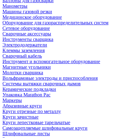
Баллоны для газосварки
Манометры
Машины газовой резки
Медицинское оборудование
Оборудование для газораспределительных систем
Сетевое оборудование
Сварочные аксессуары
Инструменты сварщика
Электрододержатели
Клеммы заземления
Сварочный кабель
Инструмент и вспомогательное оборудование
Магнитные угольники
Молотки сварщика
Вольфрамовые электроды и приспособления
Системы вытяжки сварочных дымов
Керамические подкладки
Упаковка Marathon Pac
Маркеры
Абразивные круги
Круги отрезные по металлу
Круги зачистные
Круги лепестковые тарельчатые
Самозацепляемые шлифовальные круги
Шлифовальные листы