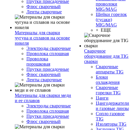
Прутки присадочные
проволоки
Флюс сварочный
MIG/MAG
Ленты сварочные
Шейки горелок
(гусаки)
MIG/MAG
+ ЕЩЕ
Материалы для сварки
чугуна и сплавов на основе
никеля
Электроды сварочные
Сварочное
Проволока сплошная
оборудование для TIG
Проволока
сварки
порошковая
Сварочные
Прутки присадочные
аппараты TIG
Флюс сварочный
Блоки
Ленты сварочные
охлаждения
Сварочные
горелки TIG
Материалы для сварки меди
Цанги
и ее сплавов
Цангодержатели
Электроды сварочные
и газовые линзы
Проволока сплошная
Сопло газовое
Прутки присадочные
TIG
Флюс сварочный
Изоляторы TIG
Заглушки TIG