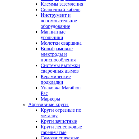
Клеммы заземления
Сварочный кабель
Инструмент и
вспомогательное
оборудование
Магнитные
угольники
Молотки сварщика
Вольфрамовые
электроды и
приспособления
Системы вытяжки
сварочных дымов
Керамические
подкладки
Упаковка Marathon
Pac
Маркеры
Абразивные круги
Круги отрезные по
металлу
Круги зачистные
Круги лепестковые
тарельчатые
Самозацепляемые