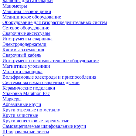
Баллоны для газосварки
Манометры
Машины газовой резки
Медицинское оборудование
Оборудование для газораспределительных систем
Сетевое оборудование
Сварочные аксессуары
Инструменты сварщика
Электрододержатели
Клеммы заземления
Сварочный кабель
Инструмент и вспомогательное оборудование
Магнитные угольники
Молотки сварщика
Вольфрамовые электроды и приспособления
Системы вытяжки сварочных дымов
Керамические подкладки
Упаковка Marathon Pac
Маркеры
Абразивные круги
Круги отрезные по металлу
Круги зачистные
Круги лепестковые тарельчатые
Самозацепляемые шлифовальные круги
Шлифовальные листы