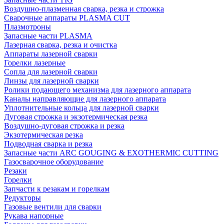
Воздушно-плазменная сварка, резка и строжка
Сварочные аппараты PLASMA CUT
Плазмотроны
Запасные части PLASMA
Лазерная сварка, резка и очистка
Аппараты лазерной сварки
Горелки лазерные
Сопла для лазерной сварки
Линзы для лазерной сварки
Ролики подающего механизма для лазерного аппарата
Каналы направляющие для лазерного аппарата
Уплотнительные кольца для лазерной сварки
Дуговая строжка и экзотермическая резка
Воздушно-дуговая строжка и резка
Экзотермическая резка
Подводная сварка и резка
Запасные части ARC GOUGING & EXOTHERMIC CUTTING
Газосварочное оборудование
Резаки
Горелки
Запчасти к резакам и горелкам
Редукторы
Газовые вентили для сварки
Рукава напорные