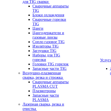
для TIG сварки
Сварочные аппараты
TIG
Блоки охлаждения
Сварочные горелки
TIG
Цанги
Цангодержатели и
газовые линзы
Сопло газовое TIG
Изоляторы TIG
Заглушки TIG
Наборы для TIG
горелки
Услуг
Головки TIG горелок
Запасные части TIG
Воздушно-плазменная
сварка, резка и строжка
Сварочные аппараты
PLASMA CUT
Плазмотроны
Запасные части
PLASMA
Лазерная сварка, резка и
очистка