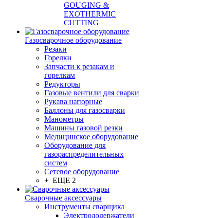
GOUGING &
EXOTHERMIC
CUTTING
Газосварочное оборудование
Резаки
Горелки
Запчасти к резакам и
горелкам
Редукторы
Газовые вентили для сварки
Рукава напорные
Баллоны для газосварки
Манометры
Машины газовой резки
Медицинское оборудование
Оборудование для
газораспределительных
систем
Сетевое оборудование
+ ЕЩЕ 2
Сварочные аксессуары
Инструменты сварщика
Электрододержатели