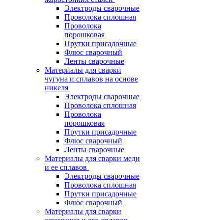
Электроды сварочные
Проволока сплошная
Проволока
порошковая
Прутки присадочные
Флюс сварочный
Ленты сварочные
Материалы для сварки
чугуна и сплавов на основе
никеля
Электроды сварочные
Проволока сплошная
Проволока
порошковая
Прутки присадочные
Флюс сварочный
Ленты сварочные
Материалы для сварки меди
и ее сплавов
Электроды сварочные
Проволока сплошная
Прутки присадочные
Флюс сварочный
Материалы для сварки