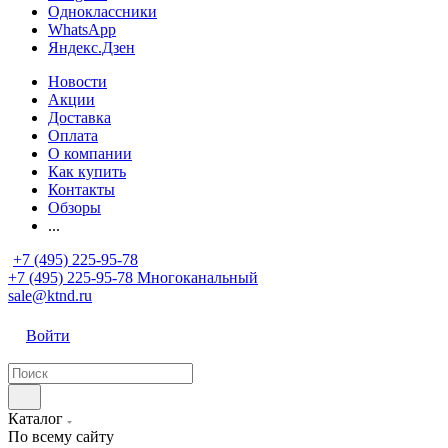
Одноклассники
WhatsApp
Яндекс.Дзен
Новости
Акции
Доставка
Оплата
О компании
Как купить
Контакты
Обзоры
...
+7 (495) 225-95-78
+7 (495) 225-95-78
Многоканальный
sale@ktnd.ru
Войти
Каталог
По всему сайту