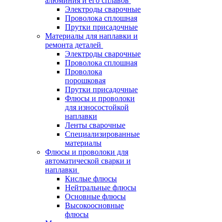
алюминия и его сплавов
Электроды сварочные
Проволока сплошная
Прутки присадочные
Материалы для наплавки и
ремонта деталей
Электроды сварочные
Проволока сплошная
Проволока
порошковая
Прутки присадочные
Флюсы и проволоки
для износостойкой
наплавки
Ленты сварочные
Специализированные
материалы
Флюсы и проволоки для
автоматической сварки и
наплавки
Кислые флюсы
Нейтральные флюсы
Основные флюсы
Высокоосновные
флюсы