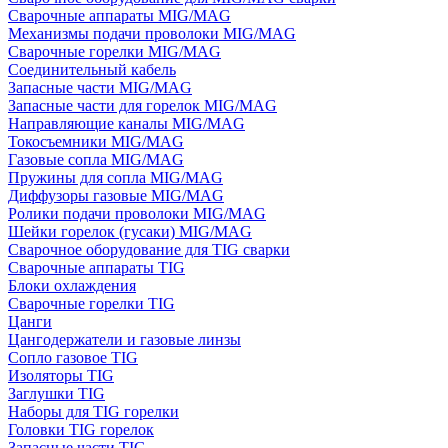
Сварочные аппараты MIG/MAG
Механизмы подачи проволоки MIG/MAG
Сварочные горелки MIG/MAG
Соединительный кабель
Запасные части MIG/MAG
Запасные части для горелок MIG/MAG
Направляющие каналы MIG/MAG
Токосъемники MIG/MAG
Газовые сопла MIG/MAG
Пружины для сопла MIG/MAG
Диффузоры газовые MIG/MAG
Ролики подачи проволоки MIG/MAG
Шейки горелок (гусаки) MIG/MAG
Сварочное оборудование для TIG сварки
Сварочные аппараты TIG
Блоки охлаждения
Сварочные горелки TIG
Цанги
Цангодержатели и газовые линзы
Сопло газовое TIG
Изоляторы TIG
Заглушки TIG
Наборы для TIG горелки
Головки TIG горелок
Запасные части TIG