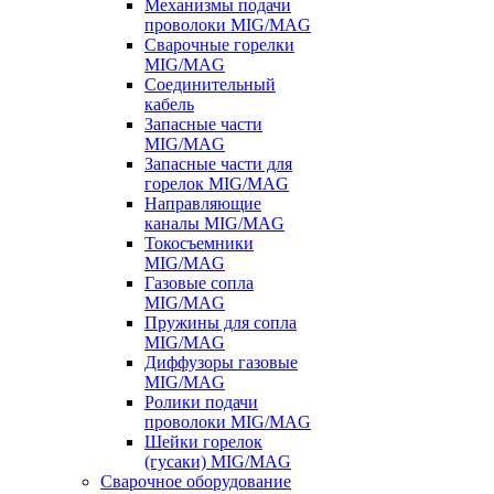
Механизмы подачи
проволоки MIG/MAG
Сварочные горелки
MIG/MAG
Соединительный
кабель
Запасные части
MIG/MAG
Запасные части для
горелок MIG/MAG
Направляющие
каналы MIG/MAG
Токосъемники
MIG/MAG
Газовые сопла
MIG/MAG
Пружины для сопла
MIG/MAG
Диффузоры газовые
MIG/MAG
Ролики подачи
проволоки MIG/MAG
Шейки горелок
(гусаки) MIG/MAG
Сварочное оборудование