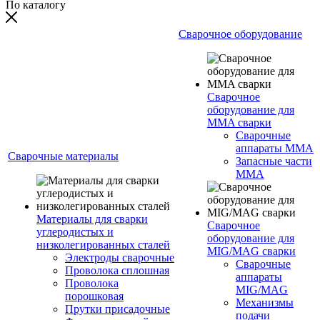
По каталогу
Сварочное оборудование
Сварочное
оборудование для
MMA сварки
Сварочные
аппараты MMA
Сварочные материалы
Запасные части
MMA
Материалы для сварки
Сварочное
углеродистых и
оборудование для
низколегированных сталей
MIG/MAG сварки
Электроды сварочные
Сварочные
Проволока сплошная
аппараты
Проволока
MIG/MAG
порошковая
Механизмы
Прутки присадочные
подачи