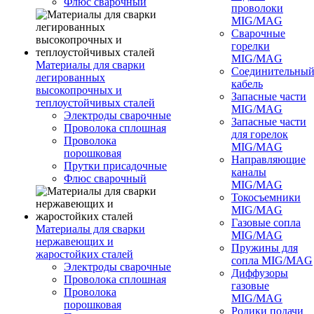
Флюс сварочный
проволоки
MIG/MAG
Сварочные
горелки
MIG/MAG
Материалы для сварки
Соединительны
легированных
кабель
высокопрочных и
Запасные части
теплоустойчивых сталей
MIG/MAG
Электроды сварочные
Запасные части
Проволока сплошная
для горелок
Проволока
MIG/MAG
порошковая
Направляющие
Прутки присадочные
каналы
Флюс сварочный
MIG/MAG
Токосъемники
MIG/MAG
Газовые сопла
Материалы для сварки
MIG/MAG
нержавеющих и
Пружины для
жаростойких сталей
сопла MIG/MAG
Электроды сварочные
Диффузоры
Проволока сплошная
газовые
Проволока
MIG/MAG
порошковая
Ролики подачи