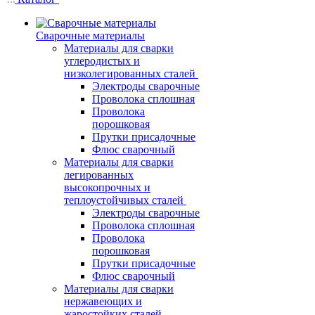
Сварочные материалы
Материалы для сварки
углеродистых и
низколегированных сталей
Электроды сварочные
Проволока сплошная
Проволока
порошковая
Прутки присадочные
Флюс сварочный
Материалы для сварки
легированных
высокопрочных и
теплоустойчивых сталей
Электроды сварочные
Проволока сплошная
Проволока
порошковая
Прутки присадочные
Флюс сварочный
Материалы для сварки
нержавеющих и
жаростойких сталей