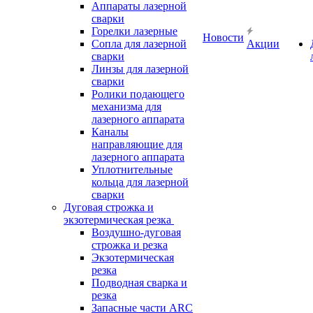
Аппараты лазерной
сварки
Горелки лазерные
Новости
Сопла для лазерной
Акции
сварки
Линзы для лазерной
сварки
Ролики подающего
механизма для
лазерного аппарата
Каналы
направляющие для
лазерного аппарата
Уплотнительные
кольца для лазерной
сварки
Дуговая строжка и
экзотермическая резка
Воздушно-дуговая
строжка и резка
Экзотермическая
резка
Подводная сварка и
резка
Запасные части ARC