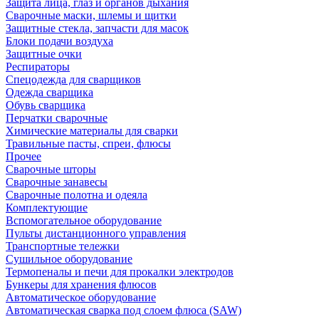
Защита лица, глаз и органов дыхания
Сварочные маски, шлемы и щитки
Защитные стекла, запчасти для масок
Блоки подачи воздуха
Защитные очки
Респираторы
Спецодежда для сварщиков
Одежда сварщика
Обувь сварщика
Перчатки сварочные
Химические материалы для сварки
Травильные пасты, спреи, флюсы
Прочее
Сварочные шторы
Сварочные занавесы
Сварочные полотна и одеяла
Комплектующие
Вспомогательное оборудование
Пульты дистанционного управления
Транспортные тележки
Сушильное оборудование
Термопеналы и печи для прокалки электродов
Бункеры для хранения флюсов
Автоматическое оборудование
Автоматическая сварка под слоем флюса (SAW)