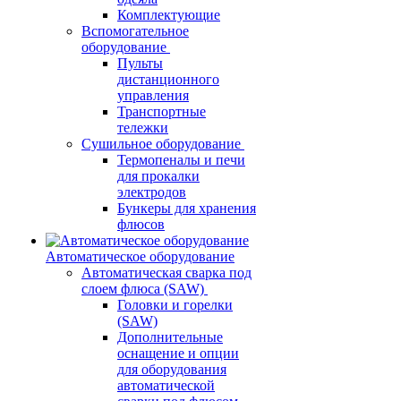
Комплектующие
Вспомогательное
оборудование
Пульты
дистанционного
управления
Транспортные
тележки
Сушильное оборудование
Термопеналы и печи
для прокалки
электродов
Бункеры для хранения
флюсов
Автоматическое оборудование
Автоматическая сварка под
слоем флюса (SAW)
Головки и горелки
(SAW)
Дополнительные
оснащение и опции
для оборудования
автоматической