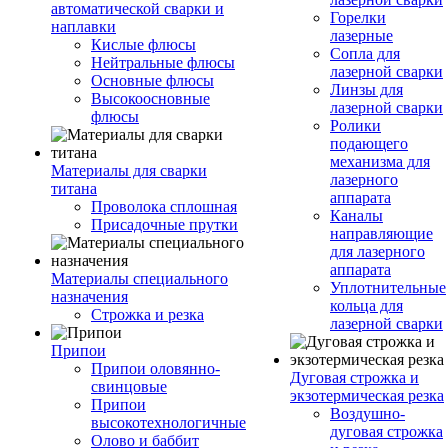
автоматической сварки и
Горелки
наплавки
лазерные
Кислые флюсы
Сопла для
Нейтральные флюсы
лазерной сварки
Основные флюсы
Линзы для
Высокоосновные
лазерной сварки
флюсы
Ролики
подающего
механизма для
Материалы для сварки
лазерного
титана
аппарата
Проволока сплошная
Каналы
Присадочные прутки
направляющие
для лазерного
аппарата
Материалы специального
Уплотнительные
назначения
кольца для
Строжка и резка
лазерной сварки
Припои
Припои оловянно-
Дуговая строжка и
свинцовые
экзотермическая резка
Припои
Воздушно-
высокотехнологичные
дуговая строжка
Олово и баббит