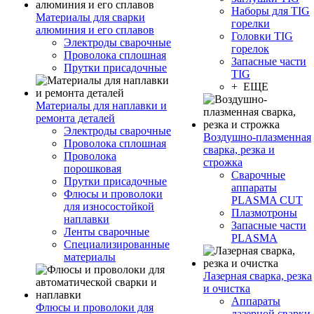
Наборы для TIG
Материалы для сварки
горелки
алюминия и его сплавов
Головки TIG
Электроды сварочные
горелок
Проволока сплошная
Запасные части
Прутки присадочные
TIG
+ ЕЩЕ
Материалы для наплавки и
ремонта деталей
Электроды сварочные
Воздушно-плазменная
Проволока сплошная
сварка, резка и
Проволока
строжка
порошковая
Сварочные
Прутки присадочные
аппараты
Флюсы и проволоки
PLASMA CUT
для износостойкой
Плазмотроны
наплавки
Запасные части
Ленты сварочные
PLASMA
Специализированные
материалы
Лазерная сварка, резка
и очистка
Аппараты
Флюсы и проволоки для
лазерной сварки