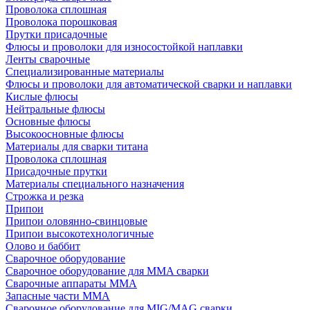
Проволока сплошная
Проволока порошковая
Прутки присадочные
Флюсы и проволоки для износостойкой наплавки
Ленты сварочные
Специализированные материалы
Флюсы и проволоки для автоматической сварки и наплавки
Кислые флюсы
Нейтральные флюсы
Основные флюсы
Высокоосновные флюсы
Материалы для сварки титана
Проволока сплошная
Присадочные прутки
Материалы специального назначения
Строжка и резка
Припои
Припои оловянно-свинцовые
Припои высокотехнологичные
Олово и баббит
Сварочное оборудование
Сварочное оборудование для MMA сварки
Сварочные аппараты MMA
Запасные части MMA
Сварочное оборудование для MIG/MAG сварки