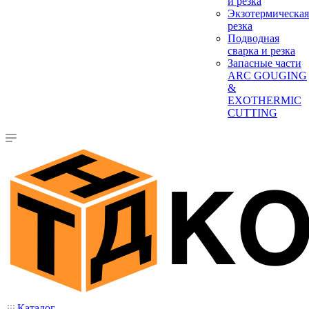
и резка
Экзотермическая
резка
Подводная
сварка и резка
Запасные части
ARC GOUGING
&
EXOTHERMIC
CUTTING
Каталог