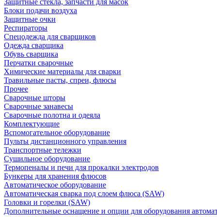
Защитные стекла, запчасти для масок
Блоки подачи воздуха
Защитные очки
Респираторы
Спецодежда для сварщиков
Одежда сварщика
Обувь сварщика
Перчатки сварочные
Химические материалы для сварки
Травильные пасты, спреи, флюсы
Прочее
Сварочные шторы
Сварочные занавесы
Сварочные полотна и одеяла
Комплектующие
Вспомогательное оборудование
Пульты дистанционного управления
Транспортные тележки
Сушильное оборудование
Термопеналы и печи для прокалки электродов
Бункеры для хранения флюсов
Автоматическое оборудование
Автоматическая сварка под слоем флюса (SAW)
Головки и горелки (SAW)
Дополнительные оснащение и опции для оборудования автома