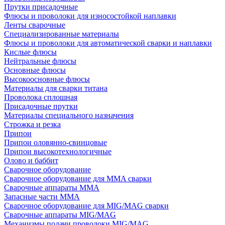
Прутки присадочные
Флюсы и проволоки для износостойкой наплавки
Ленты сварочные
Специализированные материалы
Флюсы и проволоки для автоматической сварки и наплавки
Кислые флюсы
Нейтральные флюсы
Основные флюсы
Высокоосновные флюсы
Материалы для сварки титана
Проволока сплошная
Присадочные прутки
Материалы специального назначения
Строжка и резка
Припои
Припои оловянно-свинцовые
Припои высокотехнологичные
Олово и баббит
Сварочное оборудование
Сварочное оборудование для MMA сварки
Сварочные аппараты MMA
Запасные части MMA
Сварочное оборудование для MIG/MAG сварки
Сварочные аппараты MIG/MAG
Механизмы подачи проволоки MIG/MAG