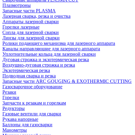
Плазмотроны
Запасные части PLASMA
Лазерная сварка, резка и очистка
Аппараты лазерной сварки
Горелки лазерные
Сопла для лазерной сварки
Линзы для лазерной сварки
Ролики подающего механизма для лазерного аппарата
Каналы направляющие для лазерного аппарата
Уплотнительные кольца для лазерной сварки
Дуговая строжка и экзотермическая резка
Воздушно-дуговая строжка и резка
Экзотермическая резка
Подводная сварка и резка
Запасные части ARC GOUGING & EXOTHERMIC CUTTING
Газосварочное оборудование
Резаки
Горелки
Запчасти к резакам и горелкам
Редукторы
Газовые вентили для сварки
Рукава напорные
Баллоны для газосварки
Манометры