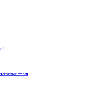
лей
стойчивых сталей