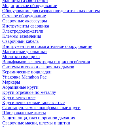
Машины газовой резки
Медицинское оборудование
Оборудование для газораспределительных систем
Сетевое оборудование
Сварочные аксессуары
Инструменты сварщика
Электрододержатели
Клеммы заземления
Сварочный кабель
Инструмент и вспомогательное оборудование
Магнитные угольники
Молотки сварщика
Вольфрамовые электроды и приспособления
Системы вытяжки сварочных дымов
Керамические подкладки
Упаковка Marathon Pac
Маркеры
Абразивные круги
Круги отрезные по металлу
Круги зачистные
Круги лепестковые тарельчатые
Самозацепляемые шлифовальные круги
Шлифовальные листы
Защита лица, глаз и органов дыхания
Сварочные маски, шлемы и щитки