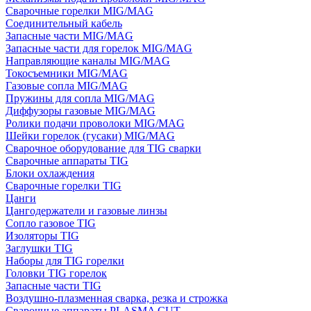
Сварочные горелки MIG/MAG
Соединительный кабель
Запасные части MIG/MAG
Запасные части для горелок MIG/MAG
Направляющие каналы MIG/MAG
Токосъемники MIG/MAG
Газовые сопла MIG/MAG
Пружины для сопла MIG/MAG
Диффузоры газовые MIG/MAG
Ролики подачи проволоки MIG/MAG
Шейки горелок (гусаки) MIG/MAG
Сварочное оборудование для TIG сварки
Сварочные аппараты TIG
Блоки охлаждения
Сварочные горелки TIG
Цанги
Цангодержатели и газовые линзы
Сопло газовое TIG
Изоляторы TIG
Заглушки TIG
Наборы для TIG горелки
Головки TIG горелок
Запасные части TIG
Воздушно-плазменная сварка, резка и строжка
Сварочные аппараты PLASMA CUT