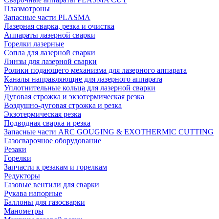
Плазмотроны
Запасные части PLASMA
Лазерная сварка, резка и очистка
Аппараты лазерной сварки
Горелки лазерные
Сопла для лазерной сварки
Линзы для лазерной сварки
Ролики подающего механизма для лазерного аппарата
Каналы направляющие для лазерного аппарата
Уплотнительные кольца для лазерной сварки
Дуговая строжка и экзотермическая резка
Воздушно-дуговая строжка и резка
Экзотермическая резка
Подводная сварка и резка
Запасные части ARC GOUGING & EXOTHERMIC CUTTING
Газосварочное оборудование
Резаки
Горелки
Запчасти к резакам и горелкам
Редукторы
Газовые вентили для сварки
Рукава напорные
Баллоны для газосварки
Манометры