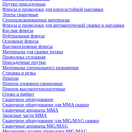
Прутки присадочные
Флюсы и проволоки для износостойкой наплавки
Ленты сварочные
Специализированные материалы
Флюсы и проволоки для автоматической сварки и наплавки
Кислые флюсы
Нейтральные флюсы
Основные флюсы
Высокоосновные флюсы
Материалы для сварки титана
Проволока сплошная
Присадочные прутки
Материалы специального назначения
Строжка и резка
Припои
Припои оловянно-свинцовые
Припои высокотехнологичные
Олово и баббит
Сварочное оборудование
Сварочное оборудование для MMA сварки
Сварочные аппараты MMA
Запасные части MMA
Сварочное оборудование для MIG/MAG сварки
Сварочные аппараты MIG/MAG
Механизмы подачи проволоки MIG/MAG