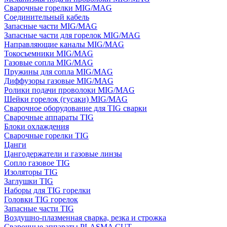
Сварочные горелки MIG/MAG
Соединительный кабель
Запасные части MIG/MAG
Запасные части для горелок MIG/MAG
Направляющие каналы MIG/MAG
Токосъемники MIG/MAG
Газовые сопла MIG/MAG
Пружины для сопла MIG/MAG
Диффузоры газовые MIG/MAG
Ролики подачи проволоки MIG/MAG
Шейки горелок (гусаки) MIG/MAG
Сварочное оборудование для TIG сварки
Сварочные аппараты TIG
Блоки охлаждения
Сварочные горелки TIG
Цанги
Цангодержатели и газовые линзы
Сопло газовое TIG
Изоляторы TIG
Заглушки TIG
Наборы для TIG горелки
Головки TIG горелок
Запасные части TIG
Воздушно-плазменная сварка, резка и строжка
Сварочные аппараты PLASMA CUT