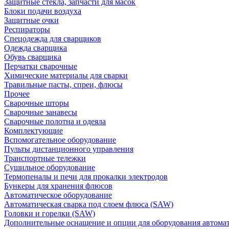
Защитные стекла, запчасти для масок
Блоки подачи воздуха
Защитные очки
Респираторы
Спецодежда для сварщиков
Одежда сварщика
Обувь сварщика
Перчатки сварочные
Химические материалы для сварки
Травильные пасты, спреи, флюсы
Прочее
Сварочные шторы
Сварочные занавесы
Сварочные полотна и одеяла
Комплектующие
Вспомогательное оборудование
Пульты дистанционного управления
Транспортные тележки
Сушильное оборудование
Термопеналы и печи для прокалки электродов
Бункеры для хранения флюсов
Автоматическое оборудование
Автоматическая сварка под слоем флюса (SAW)
Головки и горелки (SAW)
Дополнительные оснащение и опции для оборудования автома