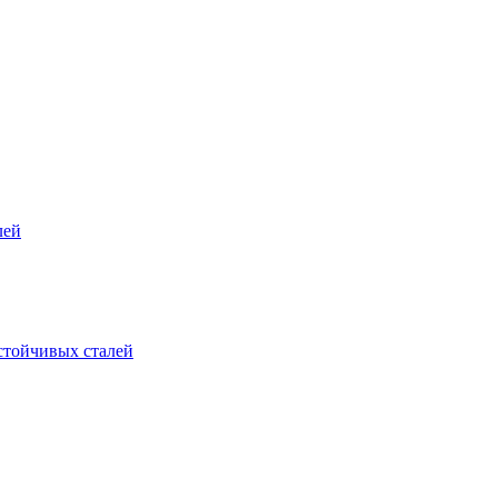
лей
стойчивых сталей