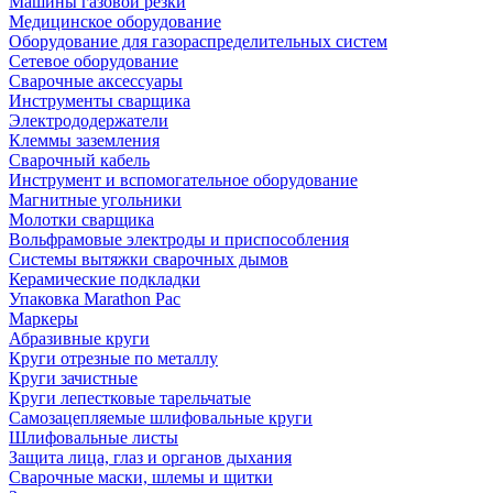
Машины газовой резки
Медицинское оборудование
Оборудование для газораспределительных систем
Сетевое оборудование
Сварочные аксессуары
Инструменты сварщика
Электрододержатели
Клеммы заземления
Сварочный кабель
Инструмент и вспомогательное оборудование
Магнитные угольники
Молотки сварщика
Вольфрамовые электроды и приспособления
Системы вытяжки сварочных дымов
Керамические подкладки
Упаковка Marathon Pac
Маркеры
Абразивные круги
Круги отрезные по металлу
Круги зачистные
Круги лепестковые тарельчатые
Самозацепляемые шлифовальные круги
Шлифовальные листы
Защита лица, глаз и органов дыхания
Сварочные маски, шлемы и щитки