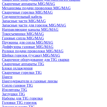
Сварочные аппараты MIG/MAG
Механизмы подачи проволоки MIG/MAG
Сварочные горелки MIG/MAG
Соединительный кабель
Запасные части MIG/MAG
Запасные части для горелок MIG/MAG
Направляющие каналы MIG/MAG
Токосъемники MIG/MAG
Газовые сопла MIG/MAG
Пружины для сопла MIG/MAG
Диффузоры газовые MIG/MAG
Ролики подачи проволоки MIG/MAG
Шейки горелок (гусаки) MIG/MAG
Сварочное оборудование для TIG сварки
Сварочные аппараты TIG
Блоки охлаждения
Сварочные горелки TIG
Цанги
Цангодержатели и газовые линзы
Сопло газовое TIG
Изоляторы TIG
Заглушки TIG
Наборы для TIG горелки
Головки TIG горелок
Запасные части TIG