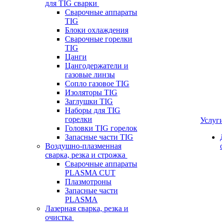
для TIG сварки
Сварочные аппараты
TIG
Блоки охлаждения
Сварочные горелки
TIG
Цанги
Цангодержатели и
газовые линзы
Сопло газовое TIG
Изоляторы TIG
Заглушки TIG
Наборы для TIG
горелки
Услуг
Головки TIG горелок
Запасные части TIG
Воздушно-плазменная
сварка, резка и строжка
Сварочные аппараты
PLASMA CUT
Плазмотроны
Запасные части
PLASMA
Лазерная сварка, резка и
очистка