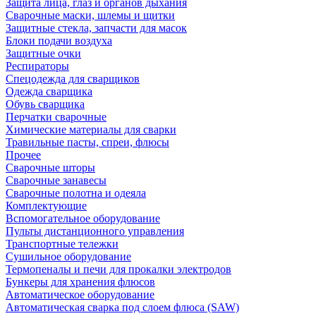
Защита лица, глаз и органов дыхания
Сварочные маски, шлемы и щитки
Защитные стекла, запчасти для масок
Блоки подачи воздуха
Защитные очки
Респираторы
Спецодежда для сварщиков
Одежда сварщика
Обувь сварщика
Перчатки сварочные
Химические материалы для сварки
Травильные пасты, спреи, флюсы
Прочее
Сварочные шторы
Сварочные занавесы
Сварочные полотна и одеяла
Комплектующие
Вспомогательное оборудование
Пульты дистанционного управления
Транспортные тележки
Сушильное оборудование
Термопеналы и печи для прокалки электродов
Бункеры для хранения флюсов
Автоматическое оборудование
Автоматическая сварка под слоем флюса (SAW)