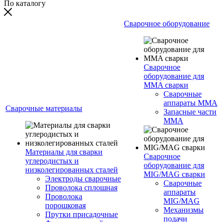
По каталогу
Сварочное оборудование
Сварочное
оборудование для
MMA сварки
Сварочные
аппараты MMA
Сварочные материалы
Запасные части
MMA
Материалы для сварки
Сварочное
углеродистых и
оборудование для
низколегированных сталей
MIG/MAG сварки
Электроды сварочные
Сварочные
Проволока сплошная
аппараты
Проволока
MIG/MAG
порошковая
Механизмы
Прутки присадочные
подачи