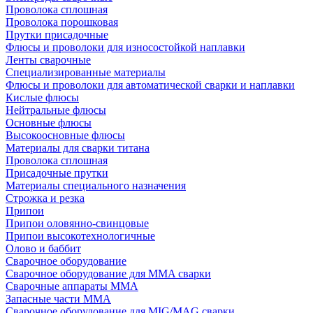
Проволока сплошная
Проволока порошковая
Прутки присадочные
Флюсы и проволоки для износостойкой наплавки
Ленты сварочные
Специализированные материалы
Флюсы и проволоки для автоматической сварки и наплавки
Кислые флюсы
Нейтральные флюсы
Основные флюсы
Высокоосновные флюсы
Материалы для сварки титана
Проволока сплошная
Присадочные прутки
Материалы специального назначения
Строжка и резка
Припои
Припои оловянно-свинцовые
Припои высокотехнологичные
Олово и баббит
Сварочное оборудование
Сварочное оборудование для MMA сварки
Сварочные аппараты MMA
Запасные части MMA
Сварочное оборудование для MIG/MAG сварки