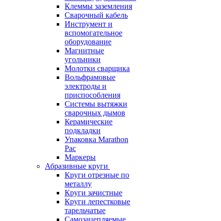
Клеммы заземления
Сварочный кабель
Инструмент и
вспомогательное
оборудование
Магнитные
угольники
Молотки сварщика
Вольфрамовые
электроды и
приспособления
Системы вытяжки
сварочных дымов
Керамические
подкладки
Упаковка Marathon
Pac
Маркеры
Абразивные круги
Круги отрезные по
металлу
Круги зачистные
Круги лепестковые
тарельчатые
Самозацепляемые