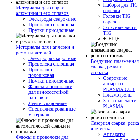
Наборы для TIG
Материалы для сварки
горелки
алюминия и его сплавов
Головки TIG
Электроды сварочные
горелок
Проволока сплошная
Запасные части
Прутки присадочные
TIG
+ ЕЩЕ
Материалы для наплавки и
ремонта деталей
Электроды сварочные
Воздушно-плазменная
Проволока сплошная
сварка, резка и
Проволока
строжка
порошковая
Сварочные
Прутки присадочные
аппараты
Флюсы и проволоки
PLASMA CUT
для износостойкой
Плазмотроны
наплавки
Запасные части
Ленты сварочные
PLASMA
Специализированные
материалы
Лазерная сварка, резка
и очистка
Аппараты
Флюсы и проволоки для
лазерной сварки