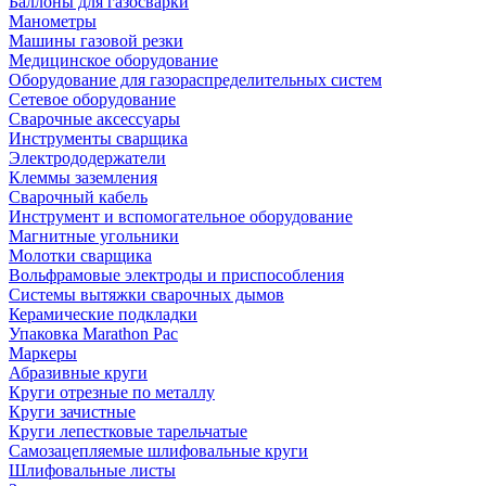
Баллоны для газосварки
Манометры
Машины газовой резки
Медицинское оборудование
Оборудование для газораспределительных систем
Сетевое оборудование
Сварочные аксессуары
Инструменты сварщика
Электрододержатели
Клеммы заземления
Сварочный кабель
Инструмент и вспомогательное оборудование
Магнитные угольники
Молотки сварщика
Вольфрамовые электроды и приспособления
Системы вытяжки сварочных дымов
Керамические подкладки
Упаковка Marathon Pac
Маркеры
Абразивные круги
Круги отрезные по металлу
Круги зачистные
Круги лепестковые тарельчатые
Самозацепляемые шлифовальные круги
Шлифовальные листы