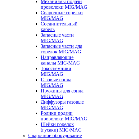
Механизмы подачи
проволоки MIG/MAG
Сварочные горелки
MIG/MAG
Соединительный
кабель
Запасные части
MIG/MAG
Запасные части для
горелок MIG/MAG
Направляющие
каналы MIG/MAG
Токосъемники
MIG/MAG
Газовые сопла
MIG/MAG
Пружины для сопла
MIG/MAG
Диффузоры газовые
MIG/MAG
Ролики подачи
проволоки MIG/MAG
Шейки горелок
(гусаки) MIG/MAG
Сварочное оборудование