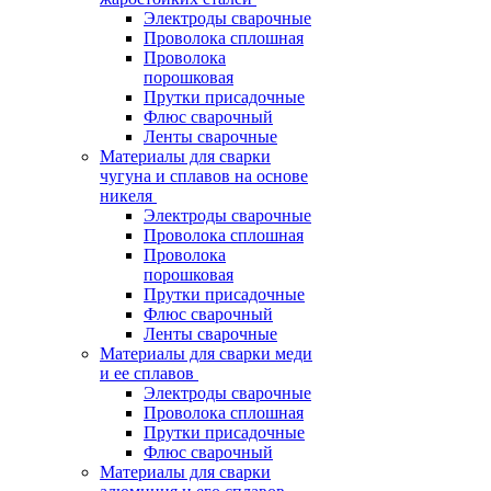
Электроды сварочные
Проволока сплошная
Проволока
порошковая
Прутки присадочные
Флюс сварочный
Ленты сварочные
Материалы для сварки
чугуна и сплавов на основе
никеля
Электроды сварочные
Проволока сплошная
Проволока
порошковая
Прутки присадочные
Флюс сварочный
Ленты сварочные
Материалы для сварки меди
и ее сплавов
Электроды сварочные
Проволока сплошная
Прутки присадочные
Флюс сварочный
Материалы для сварки