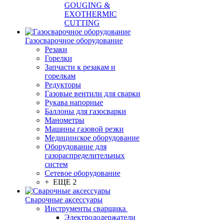
GOUGING &
EXOTHERMIC
CUTTING
Газосварочное оборудование
Резаки
Горелки
Запчасти к резакам и
горелкам
Редукторы
Газовые вентили для сварки
Рукава напорные
Баллоны для газосварки
Манометры
Машины газовой резки
Медицинское оборудование
Оборудование для
газораспределительных
систем
Сетевое оборудование
+ ЕЩЕ 2
Сварочные аксессуары
Инструменты сварщика
Электрододержатели