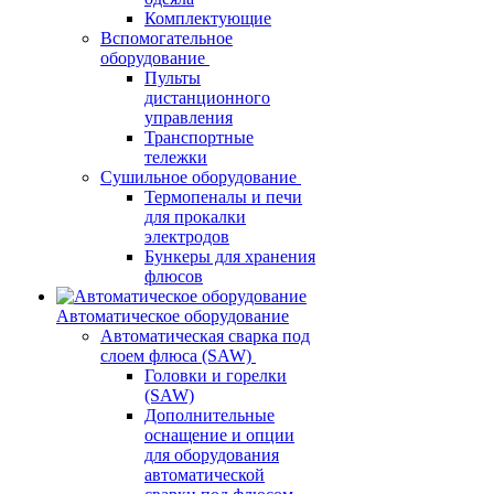
Комплектующие
Вспомогательное
оборудование
Пульты
дистанционного
управления
Транспортные
тележки
Сушильное оборудование
Термопеналы и печи
для прокалки
электродов
Бункеры для хранения
флюсов
Автоматическое оборудование
Автоматическая сварка под
слоем флюса (SAW)
Головки и горелки
(SAW)
Дополнительные
оснащение и опции
для оборудования
автоматической