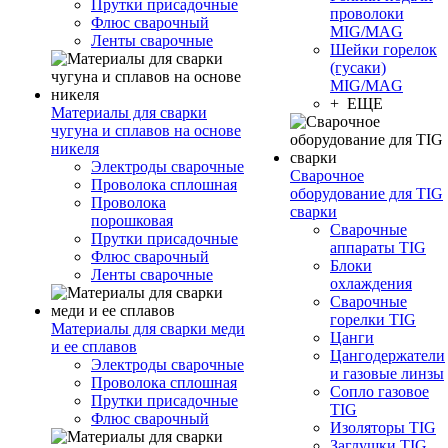
Прутки присадочные
проволоки
Флюс сварочный
MIG/MAG
Ленты сварочные
Шейки горелок
(гусаки)
MIG/MAG
+ ЕЩЕ
Материалы для сварки
чугуна и сплавов на основе
никеля
Электроды сварочные
Сварочное
Проволока сплошная
оборудование для TIG
Проволока
сварки
порошковая
Сварочные
Прутки присадочные
аппараты TIG
Флюс сварочный
Блоки
Ленты сварочные
охлаждения
Сварочные
горелки TIG
Материалы для сварки меди
Цанги
и ее сплавов
Цангодержатели
Электроды сварочные
и газовые линзы
Проволока сплошная
Сопло газовое
Прутки присадочные
TIG
Флюс сварочный
Изоляторы TIG
Заглушки TIG