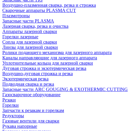
Воздушно-плазменная сварка, резка и строжка
Сварочные аппараты PLASMA CUT
Плазмотроны
Запасные части PLASMA
Лазерная сварка, резка и очистка
Аппараты лазерной сварки
Горелки лазерные
Сопла для лазерной сварки
Линзы для лазерной сварки
Ролики подающего механизма для лазерного аппарата
Каналы направляющие для лазерного аппарата
Уплотнительные кольца для лазерной сварки
Дуговая строжка и экзотермическая резка
Воздушно-дуговая строжка и резка
Экзотермическая резка
Подводная сварка и резка
Запасные части ARC GOUGING & EXOTHERMIC CUTTING
Газосварочное оборудование
Резаки
Горелки
Запчасти к резакам и горелкам
Редукторы
Газовые вентили для сварки
Рукава напорные