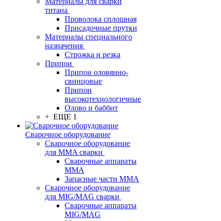
Материалы для сварки
титана
Проволока сплошная
Присадочные прутки
Материалы специального
назначения
Строжка и резка
Припои
Припои оловянно-
свинцовые
Припои
высокотехнологичные
Олово и баббит
+ ЕЩЕ 1
Сварочное оборудование
Сварочное оборудование
для MMA сварки
Сварочные аппараты
MMA
Запасные части MMA
Сварочное оборудование
для MIG/MAG сварки
Сварочные аппараты
MIG/MAG