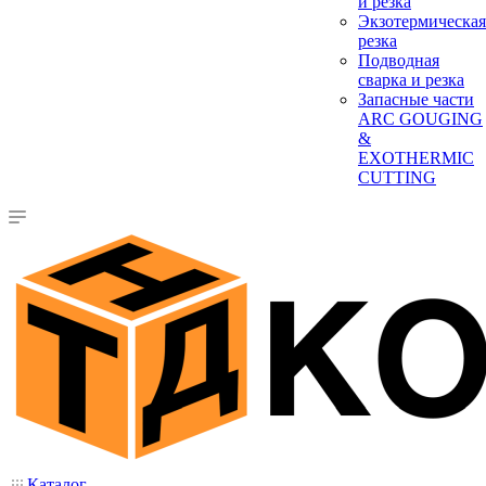
и резка
Экзотермическая
резка
Подводная
сварка и резка
Запасные части
ARC GOUGING
&
EXOTHERMIC
CUTTING
Каталог