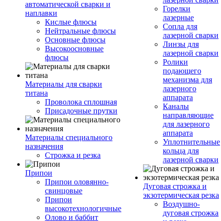
автоматической сварки и
Горелки
наплавки
лазерные
Кислые флюсы
Сопла для
Нейтральные флюсы
лазерной сварки
Основные флюсы
Линзы для
Высокоосновные
лазерной сварки
флюсы
Ролики
подающего
механизма для
Материалы для сварки
лазерного
титана
аппарата
Проволока сплошная
Каналы
Присадочные прутки
направляющие
для лазерного
аппарата
Материалы специального
Уплотнительные
назначения
кольца для
Строжка и резка
лазерной сварки
Припои
Припои оловянно-
Дуговая строжка и
свинцовые
экзотермическая резка
Припои
Воздушно-
высокотехнологичные
дуговая строжка
Олово и баббит