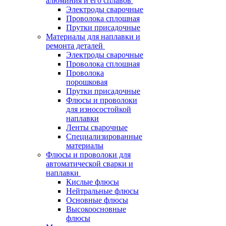
алюминия и его сплавов
Электроды сварочные
Проволока сплошная
Прутки присадочные
Материалы для наплавки и
ремонта деталей
Электроды сварочные
Проволока сплошная
Проволока
порошковая
Прутки присадочные
Флюсы и проволоки
для износостойкой
наплавки
Ленты сварочные
Специализированные
материалы
Флюсы и проволоки для
автоматической сварки и
наплавки
Кислые флюсы
Нейтральные флюсы
Основные флюсы
Высокоосновные
флюсы