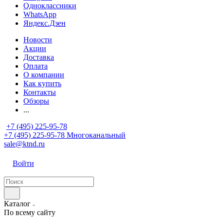
Одноклассники
WhatsApp
Яндекс.Дзен
Новости
Акции
Доставка
Оплата
О компании
Как купить
Контакты
Обзоры
...
+7 (495) 225-95-78
+7 (495) 225-95-78
Многоканальный
sale@ktnd.ru
Войти
Каталог
По всему сайту