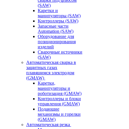
сварки под флюсом
(SAW)
Каретки и
манипуляторы (SAW)
Контроллеры (SAW)
Запасные части
Automation (SAW)
Оборудование для
позиционирования
изделий
Сварочные источники
(SAW)
Автоматическая сварка в
защитных газах
плавящимся электродом
(GMAW)
Каретки,
манипуляторы и
роботизация (GMAW)
Контроллеры и блоки
управления (GMAW)
Подающие
механизмы и горелки
(GMAW)
Автоматическая резка