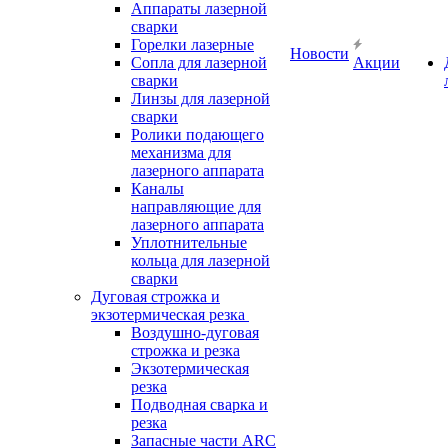
Аппараты лазерной
сварки
Горелки лазерные
Новости
Сопла для лазерной
Акции
сварки
Линзы для лазерной
сварки
Ролики подающего
механизма для
лазерного аппарата
Каналы
направляющие для
лазерного аппарата
Уплотнительные
кольца для лазерной
сварки
Дуговая строжка и
экзотермическая резка
Воздушно-дуговая
строжка и резка
Экзотермическая
резка
Подводная сварка и
резка
Запасные части ARC