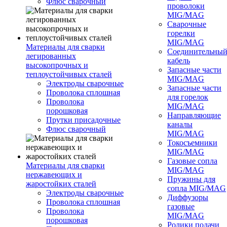
Флюс сварочный
проволоки
MIG/MAG
Сварочные
горелки
MIG/MAG
Материалы для сварки
Соединительны
легированных
кабель
высокопрочных и
Запасные части
теплоустойчивых сталей
MIG/MAG
Электроды сварочные
Запасные части
Проволока сплошная
для горелок
Проволока
MIG/MAG
порошковая
Направляющие
Прутки присадочные
каналы
Флюс сварочный
MIG/MAG
Токосъемники
MIG/MAG
Газовые сопла
Материалы для сварки
MIG/MAG
нержавеющих и
Пружины для
жаростойких сталей
сопла MIG/MAG
Электроды сварочные
Диффузоры
Проволока сплошная
газовые
Проволока
MIG/MAG
порошковая
Ролики подачи