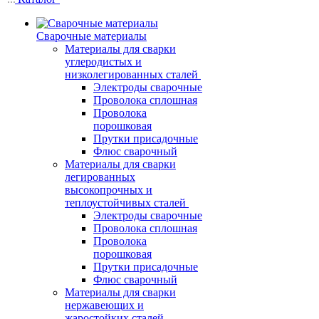
Сварочные материалы
Материалы для сварки
углеродистых и
низколегированных сталей
Электроды сварочные
Проволока сплошная
Проволока
порошковая
Прутки присадочные
Флюс сварочный
Материалы для сварки
легированных
высокопрочных и
теплоустойчивых сталей
Электроды сварочные
Проволока сплошная
Проволока
порошковая
Прутки присадочные
Флюс сварочный
Материалы для сварки
нержавеющих и
жаростойких сталей