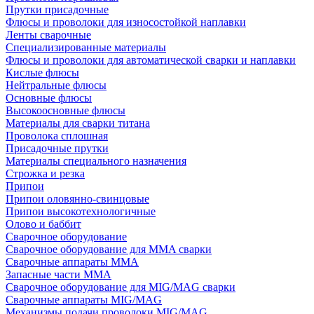
Прутки присадочные
Флюсы и проволоки для износостойкой наплавки
Ленты сварочные
Специализированные материалы
Флюсы и проволоки для автоматической сварки и наплавки
Кислые флюсы
Нейтральные флюсы
Основные флюсы
Высокоосновные флюсы
Материалы для сварки титана
Проволока сплошная
Присадочные прутки
Материалы специального назначения
Строжка и резка
Припои
Припои оловянно-свинцовые
Припои высокотехнологичные
Олово и баббит
Сварочное оборудование
Сварочное оборудование для MMA сварки
Сварочные аппараты MMA
Запасные части MMA
Сварочное оборудование для MIG/MAG сварки
Сварочные аппараты MIG/MAG
Механизмы подачи проволоки MIG/MAG