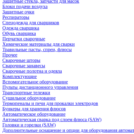
Защитные стекла, запчасти для масок
Блоки подачи воздуха
Защитные очки
Респираторы
Спецодежда для сварщиков
Одежда сварщика
Обувь сварщика
Перчатки сварочные
Химические материалы для сварки
Травильные пасты, спреи, флюсы
Прочее
Сварочные шторы
Сварочные занавесы
Сварочные полотна и одеяла
Комплектующие
Вспомогательное оборудование
Пульты дистанционного управления
Транспортные тележки
Сушильное оборудование
Термопеналы и печи для прокалки электродов
Бункеры для хранения флюсов
Автоматическое оборудование
Автоматическая сварка под слоем флюса (SAW)
Головки и горелки (SAW)
Дополнительные оснащение и опции для оборудования автома