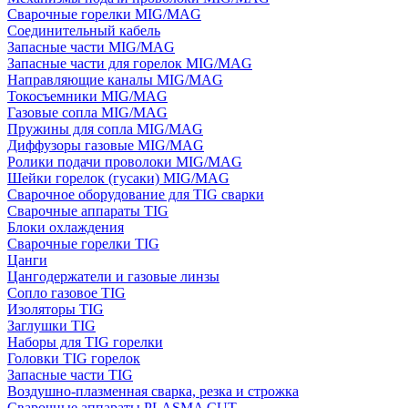
Сварочные горелки MIG/MAG
Соединительный кабель
Запасные части MIG/MAG
Запасные части для горелок MIG/MAG
Направляющие каналы MIG/MAG
Токосъемники MIG/MAG
Газовые сопла MIG/MAG
Пружины для сопла MIG/MAG
Диффузоры газовые MIG/MAG
Ролики подачи проволоки MIG/MAG
Шейки горелок (гусаки) MIG/MAG
Сварочное оборудование для TIG сварки
Сварочные аппараты TIG
Блоки охлаждения
Сварочные горелки TIG
Цанги
Цангодержатели и газовые линзы
Сопло газовое TIG
Изоляторы TIG
Заглушки TIG
Наборы для TIG горелки
Головки TIG горелок
Запасные части TIG
Воздушно-плазменная сварка, резка и строжка
Сварочные аппараты PLASMA CUT