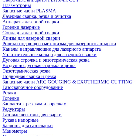
Плазмотроны
Запасные части PLASMA
Лазерная сварка, резка и очистка
Аппараты лазерной сварки
Горелки лазерные
Сопла для лазерной сварки
Линзы для лазерной сварки
Ролики подающего механизма для лазерного аппарата
Каналы направляющие для лазерного аппарата
Уплотнительные кольца для лазерной сварки
Дуговая строжка и экзотермическая резка
Воздушно-дуговая строжка и резка
Экзотермическая резка
Подводная сварка и резка
Запасные части ARC GOUGING & EXOTHERMIC CUTTING
Газосварочное оборудование
Резаки
Горелки
Запчасти к резакам и горелкам
Редукторы
Газовые вентили для сварки
Рукава напорные
Баллоны для газосварки
Манометры