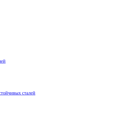
лей
стойчивых сталей