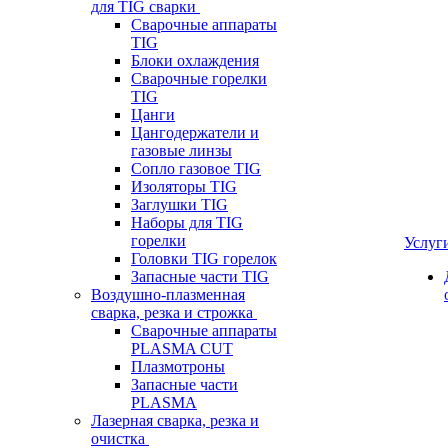
для TIG сварки
Сварочные аппараты
TIG
Блоки охлаждения
Сварочные горелки
TIG
Цанги
Цангодержатели и
газовые линзы
Сопло газовое TIG
Изоляторы TIG
Заглушки TIG
Наборы для TIG
горелки
Услуг
Головки TIG горелок
Запасные части TIG
Воздушно-плазменная
сварка, резка и строжка
Сварочные аппараты
PLASMA CUT
Плазмотроны
Запасные части
PLASMA
Лазерная сварка, резка и
очистка