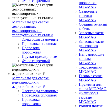
Флюс сварочный
проволоки
MIG/MAG
Сварочные
горелки
MIG/MAG
Материалы для сварки
Соединительны
легированных
кабель
высокопрочных и
Запасные части
теплоустойчивых сталей
MIG/MAG
Электроды сварочные
Запасные части
Проволока сплошная
для горелок
Проволока
MIG/MAG
порошковая
Направляющие
Прутки присадочные
каналы
Флюс сварочный
MIG/MAG
Токосъемники
MIG/MAG
Газовые сопла
Материалы для сварки
MIG/MAG
нержавеющих и
Пружины для
жаростойких сталей
сопла MIG/MAG
Электроды сварочные
Диффузоры
Проволока сплошная
газовые
Проволока
MIG/MAG
порошковая
Ролики подачи