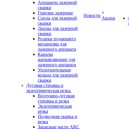
Аппараты лазерной
сварки
Горелки лазерные
Новости
Сопла для лазерной
Акции
сварки
Линзы для лазерной
сварки
Ролики подающего
механизма для
лазерного аппарата
Каналы
направляющие для
лазерного аппарата
Уплотнительные
кольца для лазерной
сварки
Дуговая строжка и
экзотермическая резка
Воздушно-дуговая
строжка и резка
Экзотермическая
резка
Подводная сварка и
резка
Запасные части ARC