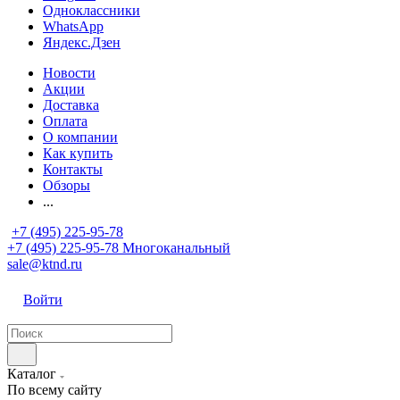
Одноклассники
WhatsApp
Яндекс.Дзен
Новости
Акции
Доставка
Оплата
О компании
Как купить
Контакты
Обзоры
...
+7 (495) 225-95-78
+7 (495) 225-95-78
Многоканальный
sale@ktnd.ru
Войти
Каталог
По всему сайту