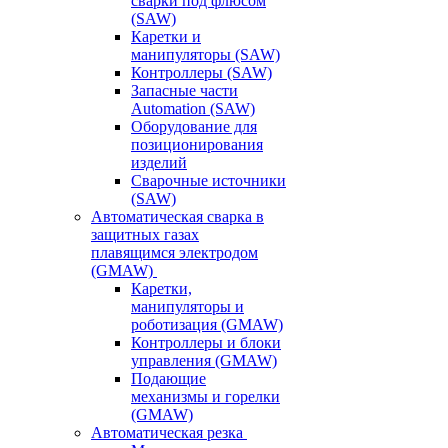
сварки под флюсом
(SAW)
Каретки и
манипуляторы (SAW)
Контроллеры (SAW)
Запасные части
Automation (SAW)
Оборудование для
позиционирования
изделий
Сварочные источники
(SAW)
Автоматическая сварка в
защитных газах
плавящимся электродом
(GMAW)
Каретки,
манипуляторы и
роботизация (GMAW)
Контроллеры и блоки
управления (GMAW)
Подающие
механизмы и горелки
(GMAW)
Автоматическая резка