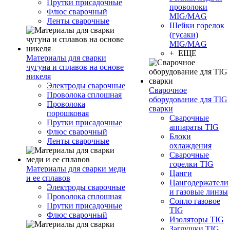
Прутки присадочные
проволоки
Флюс сварочный
MIG/MAG
Ленты сварочные
Шейки горелок
(гусаки)
MIG/MAG
+ ЕЩЕ
Материалы для сварки
чугуна и сплавов на основе
никеля
Электроды сварочные
Сварочное
Проволока сплошная
оборудование для TIG
Проволока
сварки
порошковая
Сварочные
Прутки присадочные
аппараты TIG
Флюс сварочный
Блоки
Ленты сварочные
охлаждения
Сварочные
горелки TIG
Материалы для сварки меди
Цанги
и ее сплавов
Цангодержатели
Электроды сварочные
и газовые линзы
Проволока сплошная
Сопло газовое
Прутки присадочные
TIG
Флюс сварочный
Изоляторы TIG
Заглушки TIG