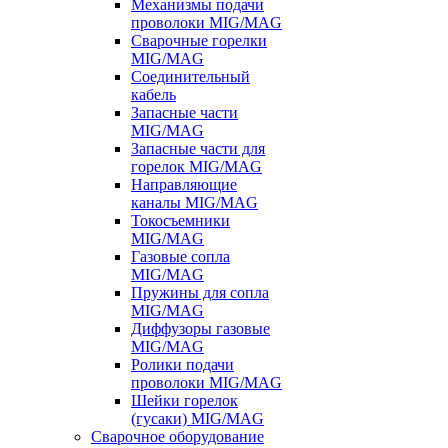
Механизмы подачи
проволоки MIG/MAG
Сварочные горелки
MIG/MAG
Соединительный
кабель
Запасные части
MIG/MAG
Запасные части для
горелок MIG/MAG
Направляющие
каналы MIG/MAG
Токосъемники
MIG/MAG
Газовые сопла
MIG/MAG
Пружины для сопла
MIG/MAG
Диффузоры газовые
MIG/MAG
Ролики подачи
проволоки MIG/MAG
Шейки горелок
(гусаки) MIG/MAG
Сварочное оборудование