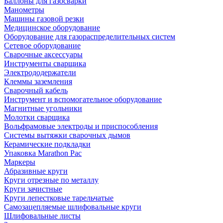
Баллоны для газосварки
Манометры
Машины газовой резки
Медицинское оборудование
Оборудование для газораспределительных систем
Сетевое оборудование
Сварочные аксессуары
Инструменты сварщика
Электрододержатели
Клеммы заземления
Сварочный кабель
Инструмент и вспомогательное оборудование
Магнитные угольники
Молотки сварщика
Вольфрамовые электроды и приспособления
Системы вытяжки сварочных дымов
Керамические подкладки
Упаковка Marathon Pac
Маркеры
Абразивные круги
Круги отрезные по металлу
Круги зачистные
Круги лепестковые тарельчатые
Самозацепляемые шлифовальные круги
Шлифовальные листы