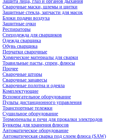
Защита лица, глаз и органов дыхания
Сварочные маски, шлемы и щитки
Защитные стекла, запчасти для масок
Блоки подачи воздуха
Защитные очки
Респираторы
Спецодежда для сварщиков
Одежда сварщика
Обувь сварщика
Перчатки сварочные
Химические материалы для сварки
Травильные пасты, спреи, флюсы
Прочее
Сварочные шторы
Сварочные занавесы
Сварочные полотна и одеяла
Комплектующие
Вспомогательное оборудование
Пульты дистанционного управления
Транспортные тележки
Сушильное оборудование
Термопеналы и печи для прокалки электродов
Бункеры для хранения флюсов
Автоматическое оборудование
Автоматическая сварка под слоем флюса (SAW)