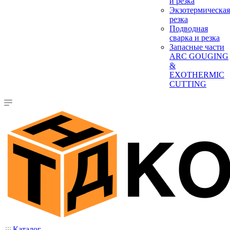
и резка
Экзотермическая
резка
Подводная
сварка и резка
Запасные части
ARC GOUGING
&
EXOTHERMIC
CUTTING
Каталог