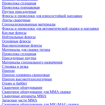
Проволока сплошная
Проволока порошковая
Прутки присадочные
Флюсы и проволоки для износостойкой наплавки
Ленты сварочные
Специализированные материалы
Флюсы и проволоки для автоматической сварки и наплавки
Кислые флюсы
Нейтральные флюсы
Основные флюсы
Высокоосновные флюсы
Материалы для сварки титана
Проволока сплошная
Присадочные прутки
Материалы специального назначения
Строжка и резка
Припои
Припои оловянно-свинцовые
Припои высокотехнологичные
Олово и баббит
Сварочное оборудование
Сварочное оборудование для MMA сварки
Сварочные аппараты MMA
Запасные части MMA
Сварочное оборудование для MIG/MAG сварки