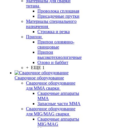
Материалы для сварки
титана
Проволока сплошная
Присадочные прутки
Материалы специального
назначения
Строжка и резка
Припои
Припои оловянно-
свинцовые
Припои
высокотехнологичные
Олово и баббит
+ ЕЩЕ 1
Сварочное оборудование
Сварочное оборудование
для MMA сварки
Сварочные аппараты
MMA
Запасные части MMA
Сварочное оборудование
для MIG/MAG сварки
Сварочные аппараты
MIG/MAG