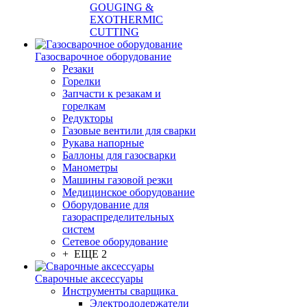
GOUGING &
EXOTHERMIC
CUTTING
Газосварочное оборудование
Резаки
Горелки
Запчасти к резакам и
горелкам
Редукторы
Газовые вентили для сварки
Рукава напорные
Баллоны для газосварки
Манометры
Машины газовой резки
Медицинское оборудование
Оборудование для
газораспределительных
систем
Сетевое оборудование
+ ЕЩЕ 2
Сварочные аксессуары
Инструменты сварщика
Электрододержатели