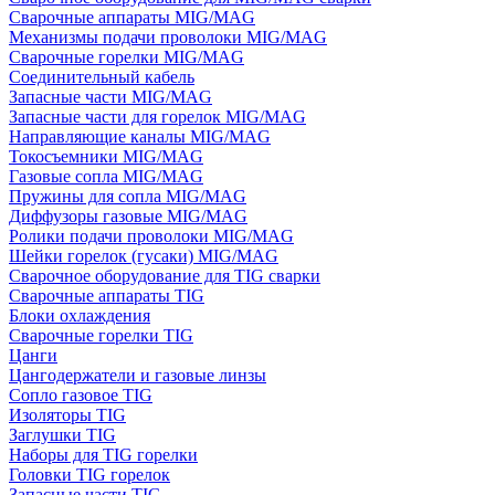
Сварочные аппараты MIG/MAG
Механизмы подачи проволоки MIG/MAG
Сварочные горелки MIG/MAG
Соединительный кабель
Запасные части MIG/MAG
Запасные части для горелок MIG/MAG
Направляющие каналы MIG/MAG
Токосъемники MIG/MAG
Газовые сопла MIG/MAG
Пружины для сопла MIG/MAG
Диффузоры газовые MIG/MAG
Ролики подачи проволоки MIG/MAG
Шейки горелок (гусаки) MIG/MAG
Сварочное оборудование для TIG сварки
Сварочные аппараты TIG
Блоки охлаждения
Сварочные горелки TIG
Цанги
Цангодержатели и газовые линзы
Сопло газовое TIG
Изоляторы TIG
Заглушки TIG
Наборы для TIG горелки
Головки TIG горелок
Запасные части TIG