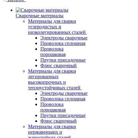
Сварочные материалы
Материалы для сварки
углеродистых и
низколегированных сталей
Электроды сварочные
Проволока сплошная
Проволока
порошковая
Прутки присадочные
Флюс сварочный
Материалы для сварки
легированных
высокопрочных и
теплоустойчивых сталей
Электроды сварочные
Проволока сплошная
Проволока
порошковая
Прутки присадочные
Флюс сварочный
Материалы для сварки
нержавеющих и
жаростойких сталей