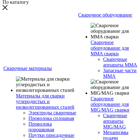
По каталогу
Сварочное оборудование
Сварочное
оборудование для
MMA сварки
Сварочные
аппараты MMA
Сварочные материалы
Запасные части
MMA
Материалы для сварки
Сварочное
углеродистых и
оборудование для
низколегированных сталей
MIG/MAG сварки
Электроды сварочные
Сварочные
Проволока сплошная
аппараты
Проволока
MIG/MAG
порошковая
Механизмы
Прутки присадочные
подачи