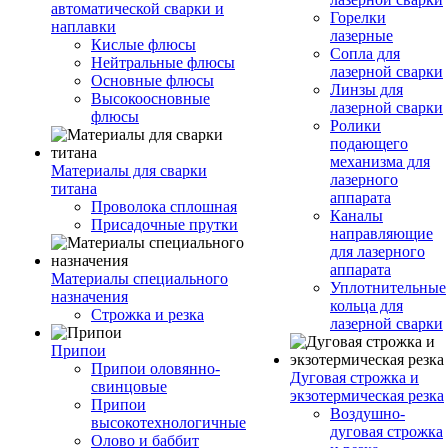
автоматической сварки и
Горелки
наплавки
лазерные
Кислые флюсы
Сопла для
Нейтральные флюсы
лазерной сварки
Основные флюсы
Линзы для
Высокоосновные
лазерной сварки
флюсы
Ролики
подающего
механизма для
Материалы для сварки
лазерного
титана
аппарата
Проволока сплошная
Каналы
Присадочные прутки
направляющие
для лазерного
аппарата
Материалы специального
Уплотнительные
назначения
кольца для
Строжка и резка
лазерной сварки
Припои
Припои оловянно-
Дуговая строжка и
свинцовые
экзотермическая резка
Припои
Воздушно-
высокотехнологичные
дуговая строжка
Олово и баббит