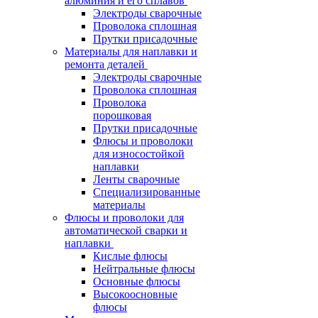
алюминия и его сплавов
Электроды сварочные
Проволока сплошная
Прутки присадочные
Материалы для наплавки и
ремонта деталей
Электроды сварочные
Проволока сплошная
Проволока
порошковая
Прутки присадочные
Флюсы и проволоки
для износостойкой
наплавки
Ленты сварочные
Специализированные
материалы
Флюсы и проволоки для
автоматической сварки и
наплавки
Кислые флюсы
Нейтральные флюсы
Основные флюсы
Высокоосновные
флюсы