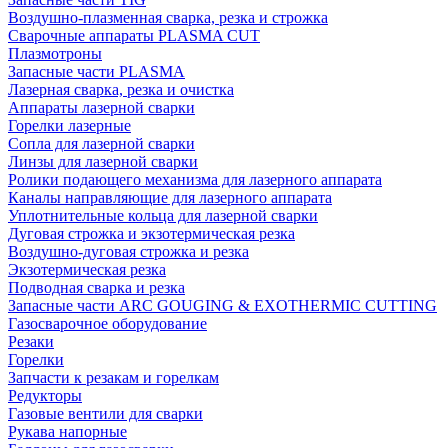
Воздушно-плазменная сварка, резка и строжка
Сварочные аппараты PLASMA CUT
Плазмотроны
Запасные части PLASMA
Лазерная сварка, резка и очистка
Аппараты лазерной сварки
Горелки лазерные
Сопла для лазерной сварки
Линзы для лазерной сварки
Ролики подающего механизма для лазерного аппарата
Каналы направляющие для лазерного аппарата
Уплотнительные кольца для лазерной сварки
Дуговая строжка и экзотермическая резка
Воздушно-дуговая строжка и резка
Экзотермическая резка
Подводная сварка и резка
Запасные части ARC GOUGING & EXOTHERMIC CUTTING
Газосварочное оборудование
Резаки
Горелки
Запчасти к резакам и горелкам
Редукторы
Газовые вентили для сварки
Рукава напорные