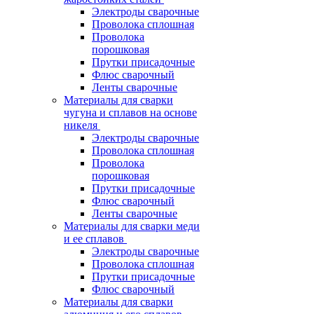
Электроды сварочные
Проволока сплошная
Проволока
порошковая
Прутки присадочные
Флюс сварочный
Ленты сварочные
Материалы для сварки
чугуна и сплавов на основе
никеля
Электроды сварочные
Проволока сплошная
Проволока
порошковая
Прутки присадочные
Флюс сварочный
Ленты сварочные
Материалы для сварки меди
и ее сплавов
Электроды сварочные
Проволока сплошная
Прутки присадочные
Флюс сварочный
Материалы для сварки