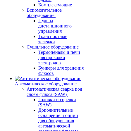
Комплектующие
Вспомогательное
оборудование
Пульты
дистанционного
управления
Транспортные
тележки
Сушильное оборудование
Термопеналы и печи
для прокалки
электродов
Бункеры для хранения
флюсов
Автоматическое оборудование
Автоматическая сварка под
слоем флюса (SAW)
Головки и горелки
(SAW)
Дополнительные
оснащение и опции
для оборудования
автоматической