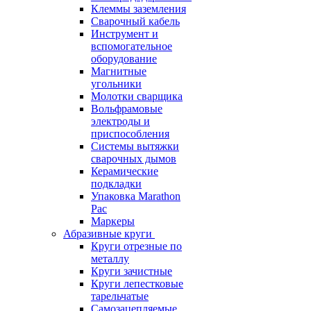
Клеммы заземления
Сварочный кабель
Инструмент и
вспомогательное
оборудование
Магнитные
угольники
Молотки сварщика
Вольфрамовые
электроды и
приспособления
Системы вытяжки
сварочных дымов
Керамические
подкладки
Упаковка Marathon
Pac
Маркеры
Абразивные круги
Круги отрезные по
металлу
Круги зачистные
Круги лепестковые
тарельчатые
Самозацепляемые