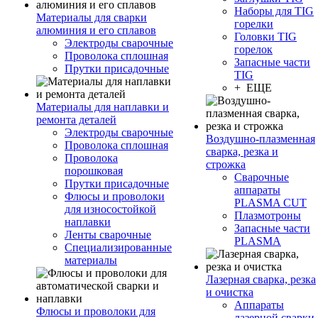
Наборы для TIG
Материалы для сварки
горелки
алюминия и его сплавов
Головки TIG
Электроды сварочные
горелок
Проволока сплошная
Запасные части
Прутки присадочные
TIG
+ ЕЩЕ
Материалы для наплавки и
ремонта деталей
Электроды сварочные
Воздушно-плазменная
Проволока сплошная
сварка, резка и
Проволока
строжка
порошковая
Сварочные
Прутки присадочные
аппараты
Флюсы и проволоки
PLASMA CUT
для износостойкой
Плазмотроны
наплавки
Запасные части
Ленты сварочные
PLASMA
Специализированные
материалы
Лазерная сварка, резка
и очистка
Аппараты
Флюсы и проволоки для
лазерной сварки