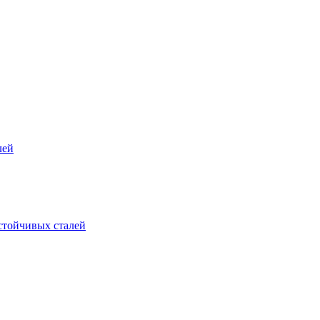
лей
стойчивых сталей