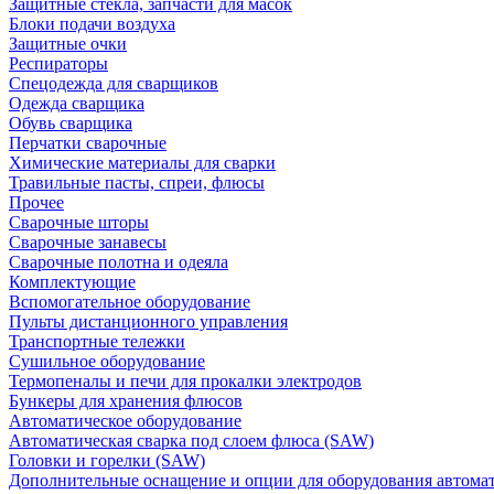
Защитные стекла, запчасти для масок
Блоки подачи воздуха
Защитные очки
Респираторы
Спецодежда для сварщиков
Одежда сварщика
Обувь сварщика
Перчатки сварочные
Химические материалы для сварки
Травильные пасты, спреи, флюсы
Прочее
Сварочные шторы
Сварочные занавесы
Сварочные полотна и одеяла
Комплектующие
Вспомогательное оборудование
Пульты дистанционного управления
Транспортные тележки
Сушильное оборудование
Термопеналы и печи для прокалки электродов
Бункеры для хранения флюсов
Автоматическое оборудование
Автоматическая сварка под слоем флюса (SAW)
Головки и горелки (SAW)
Дополнительные оснащение и опции для оборудования автома