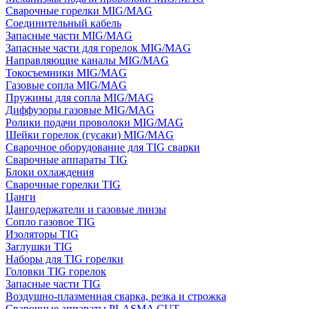
Сварочные горелки MIG/MAG
Соединительный кабель
Запасные части MIG/MAG
Запасные части для горелок MIG/MAG
Направляющие каналы MIG/MAG
Токосъемники MIG/MAG
Газовые сопла MIG/MAG
Пружины для сопла MIG/MAG
Диффузоры газовые MIG/MAG
Ролики подачи проволоки MIG/MAG
Шейки горелок (гусаки) MIG/MAG
Сварочное оборудование для TIG сварки
Сварочные аппараты TIG
Блоки охлаждения
Сварочные горелки TIG
Цанги
Цангодержатели и газовые линзы
Сопло газовое TIG
Изоляторы TIG
Заглушки TIG
Наборы для TIG горелки
Головки TIG горелок
Запасные части TIG
Воздушно-плазменная сварка, резка и строжка
Сварочные аппараты PLASMA CUT