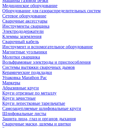
Машины газовой резки
Медицинское оборудование
Оборудование для газораспределительных систем
Сетевое оборудование
Сварочные аксессуары
Инструменты сварщика
Электрододержатели
Клеммы заземления
Сварочный кабель
Инструмент и вспомогательное оборудование
Магнитные угольники
Молотки сварщика
Вольфрамовые электроды и приспособления
Системы вытяжки сварочных дымов
Керамические подкладки
Упаковка Marathon Pac
Маркеры
Абразивные круги
Круги отрезные по металлу
Круги зачистные
Круги лепестковые тарельчатые
Самозацепляемые шлифовальные круги
Шлифовальные листы
Защита лица, глаз и органов дыхания
Сварочные маски, шлемы и щитки