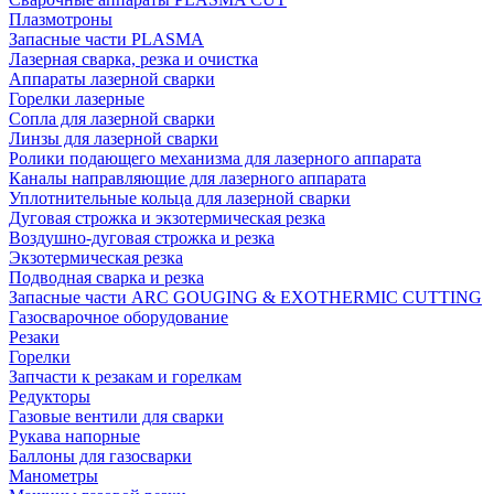
Плазмотроны
Запасные части PLASMA
Лазерная сварка, резка и очистка
Аппараты лазерной сварки
Горелки лазерные
Сопла для лазерной сварки
Линзы для лазерной сварки
Ролики подающего механизма для лазерного аппарата
Каналы направляющие для лазерного аппарата
Уплотнительные кольца для лазерной сварки
Дуговая строжка и экзотермическая резка
Воздушно-дуговая строжка и резка
Экзотермическая резка
Подводная сварка и резка
Запасные части ARC GOUGING & EXOTHERMIC CUTTING
Газосварочное оборудование
Резаки
Горелки
Запчасти к резакам и горелкам
Редукторы
Газовые вентили для сварки
Рукава напорные
Баллоны для газосварки
Манометры