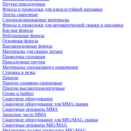
Прутки присадочные
Флюсы и проволоки для износостойкой наплавки
Ленты сварочные
Специализированные материалы
Флюсы и проволоки для автоматической сварки и наплавки
Кислые флюсы
Нейтральные флюсы
Основные флюсы
Высокоосновные флюсы
Материалы для сварки титана
Проволока сплошная
Присадочные прутки
Материалы специального назначения
Строжка и резка
Припои
Припои оловянно-свинцовые
Припои высокотехнологичные
Олово и баббит
Сварочное оборудование
Сварочное оборудование для MMA сварки
Сварочные аппараты MMA
Запасные части MMA
Сварочное оборудование для MIG/MAG сварки
Сварочные аппараты MIG/MAG
Механизмы подачи проволоки MIG/MAG