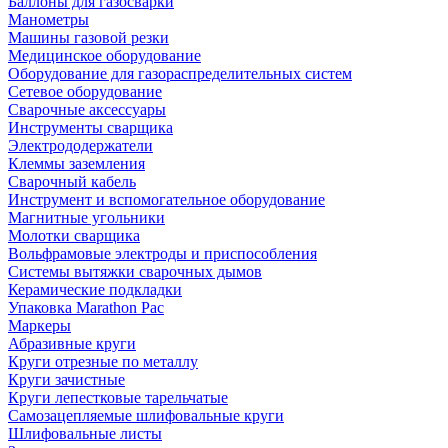
Баллоны для газосварки
Манометры
Машины газовой резки
Медицинское оборудование
Оборудование для газораспределительных систем
Сетевое оборудование
Сварочные аксессуары
Инструменты сварщика
Электрододержатели
Клеммы заземления
Сварочный кабель
Инструмент и вспомогательное оборудование
Магнитные угольники
Молотки сварщика
Вольфрамовые электроды и приспособления
Системы вытяжки сварочных дымов
Керамические подкладки
Упаковка Marathon Pac
Маркеры
Абразивные круги
Круги отрезные по металлу
Круги зачистные
Круги лепестковые тарельчатые
Самозацепляемые шлифовальные круги
Шлифовальные листы