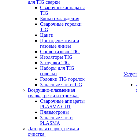
для TIG сварки
Сварочные аппараты
TIG
Блоки охлаждения
Сварочные горелки
TIG
Цанги
Цангодержатели и
газовые линзы
Сопло газовое TIG
Изоляторы TIG
Заглушки TIG
Наборы для TIG
горелки
Услуг
Головки TIG горелок
Запасные части TIG
Воздушно-плазменная
сварка, резка и строжка
Сварочные аппараты
PLASMA CUT
Плазмотроны
Запасные части
PLASMA
Лазерная сварка, резка и
очистка