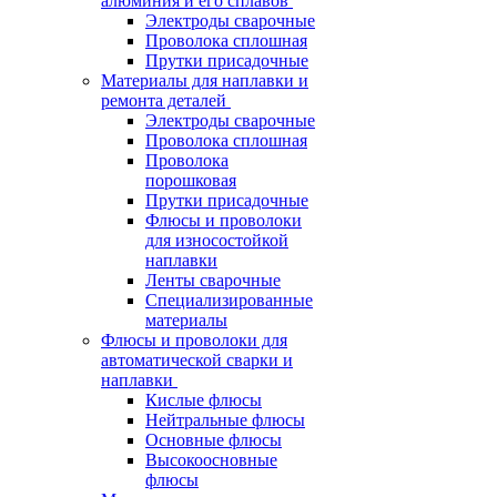
алюминия и его сплавов
Электроды сварочные
Проволока сплошная
Прутки присадочные
Материалы для наплавки и
ремонта деталей
Электроды сварочные
Проволока сплошная
Проволока
порошковая
Прутки присадочные
Флюсы и проволоки
для износостойкой
наплавки
Ленты сварочные
Специализированные
материалы
Флюсы и проволоки для
автоматической сварки и
наплавки
Кислые флюсы
Нейтральные флюсы
Основные флюсы
Высокоосновные
флюсы