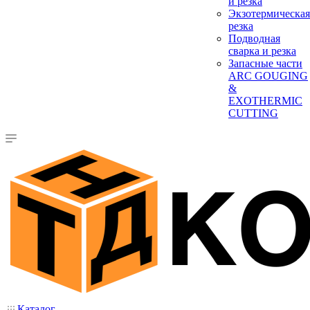
и резка
Экзотермическая
резка
Подводная
сварка и резка
Запасные части
ARC GOUGING
&
EXOTHERMIC
CUTTING
Каталог