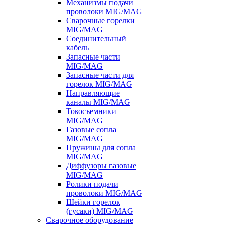
Механизмы подачи
проволоки MIG/MAG
Сварочные горелки
MIG/MAG
Соединительный
кабель
Запасные части
MIG/MAG
Запасные части для
горелок MIG/MAG
Направляющие
каналы MIG/MAG
Токосъемники
MIG/MAG
Газовые сопла
MIG/MAG
Пружины для сопла
MIG/MAG
Диффузоры газовые
MIG/MAG
Ролики подачи
проволоки MIG/MAG
Шейки горелок
(гусаки) MIG/MAG
Сварочное оборудование