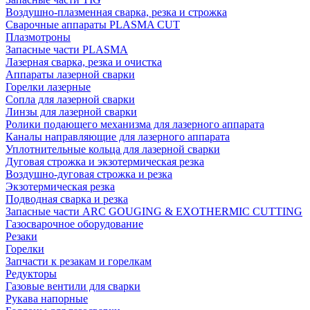
Воздушно-плазменная сварка, резка и строжка
Сварочные аппараты PLASMA CUT
Плазмотроны
Запасные части PLASMA
Лазерная сварка, резка и очистка
Аппараты лазерной сварки
Горелки лазерные
Сопла для лазерной сварки
Линзы для лазерной сварки
Ролики подающего механизма для лазерного аппарата
Каналы направляющие для лазерного аппарата
Уплотнительные кольца для лазерной сварки
Дуговая строжка и экзотермическая резка
Воздушно-дуговая строжка и резка
Экзотермическая резка
Подводная сварка и резка
Запасные части ARC GOUGING & EXOTHERMIC CUTTING
Газосварочное оборудование
Резаки
Горелки
Запчасти к резакам и горелкам
Редукторы
Газовые вентили для сварки
Рукава напорные