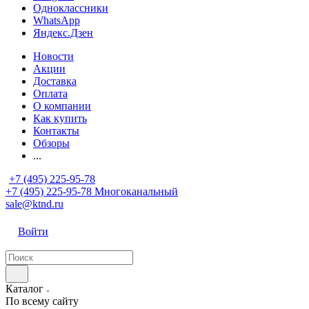
Одноклассники
WhatsApp
Яндекс.Дзен
Новости
Акции
Доставка
Оплата
О компании
Как купить
Контакты
Обзоры
...
+7 (495) 225-95-78
+7 (495) 225-95-78
Многоканальный
sale@ktnd.ru
Войти
Каталог
По всему сайту