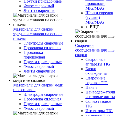
Прутки присадочные
проволоки
Флюс сварочный
MIG/MAG
Ленты сварочные
Шейки горелок
(гусаки)
MIG/MAG
+ ЕЩЕ
Материалы для сварки
чугуна и сплавов на основе
никеля
Электроды сварочные
Сварочное
Проволока сплошная
оборудование для TIG
Проволока
сварки
порошковая
Сварочные
Прутки присадочные
аппараты TIG
Флюс сварочный
Блоки
Ленты сварочные
охлаждения
Сварочные
горелки TIG
Материалы для сварки меди
Цанги
и ее сплавов
Цангодержатели
Электроды сварочные
и газовые линзы
Проволока сплошная
Сопло газовое
Прутки присадочные
TIG
Флюс сварочный
Изоляторы TIG
Заглушки TIG