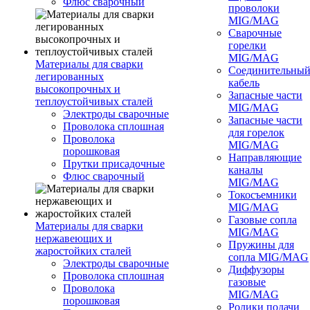
Флюс сварочный
проволоки
MIG/MAG
Сварочные
горелки
MIG/MAG
Материалы для сварки
Соединительны
легированных
кабель
высокопрочных и
Запасные части
теплоустойчивых сталей
MIG/MAG
Электроды сварочные
Запасные части
Проволока сплошная
для горелок
Проволока
MIG/MAG
порошковая
Направляющие
Прутки присадочные
каналы
Флюс сварочный
MIG/MAG
Токосъемники
MIG/MAG
Газовые сопла
Материалы для сварки
MIG/MAG
нержавеющих и
Пружины для
жаростойких сталей
сопла MIG/MAG
Электроды сварочные
Диффузоры
Проволока сплошная
газовые
Проволока
MIG/MAG
порошковая
Ролики подачи