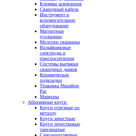
Клеммы заземления
Сварочный кабель
Инструмент и
вспомогательное
оборудование
Магнитные
угольники
Молотки сварщика
Вольфрамовые
электроды и
приспособления
Системы вытяжки
сварочных дымов
Керамические
подкладки
Упаковка Marathon
Pac
Маркеры
Абразивные круги
Круги отрезные по
металлу
Круги зачистные
Круги лепестковые
тарельчатые
Самозацепляемые