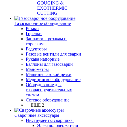
GOUGING &
EXOTHERMIC
CUTTING
Газосварочное оборудование
Резаки
Горелки
Запчасти к резакам и
горелкам
Редукторы
Газовые вентили для сварки
Рукава напорные
Баллоны для газосварки
Манометры
Машины газовой резки
Медицинское оборудование
Оборудование для
газораспределительных
систем
Сетевое оборудование
+ ЕЩЕ 2
Сварочные аксессуары
Инструменты сварщика
Электрододержатели