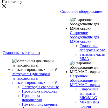
По каталогу
Сварочное оборудование
Сварочное
оборудование для
MMA сварки
Сварочные
аппараты MMA
Сварочные материалы
Запасные части
MMA
Материалы для сварки
Сварочное
углеродистых и
оборудование для
низколегированных сталей
MIG/MAG сварки
Электроды сварочные
Сварочные
Проволока сплошная
аппараты
Проволока
MIG/MAG
порошковая
Механизмы
Прутки присадочные
подачи