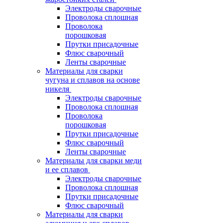
Электроды сварочные
Проволока сплошная
Проволока
порошковая
Прутки присадочные
Флюс сварочный
Ленты сварочные
Материалы для сварки
чугуна и сплавов на основе
никеля
Электроды сварочные
Проволока сплошная
Проволока
порошковая
Прутки присадочные
Флюс сварочный
Ленты сварочные
Материалы для сварки меди
и ее сплавов
Электроды сварочные
Проволока сплошная
Прутки присадочные
Флюс сварочный
Материалы для сварки