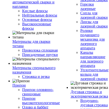
автоматической сварки и
Горелки
наплавки
лазерные
Кислые флюсы
Сопла для
Нейтральные флюсы
лазерной сварки
Основные флюсы
Линзы для
Высокоосновные
лазерной сварки
флюсы
Ролики
подающего
механизма для
Материалы для сварки
лазерного
титана
аппарата
Проволока сплошная
Каналы
Присадочные прутки
направляющие
для лазерного
аппарата
Материалы специального
Уплотнительные
назначения
кольца для
Строжка и резка
лазерной сварки
Припои
Припои оловянно-
Дуговая строжка и
свинцовые
экзотермическая резка
Припои
Воздушно-
высокотехнологичные
дуговая строжка
Олово и баббит