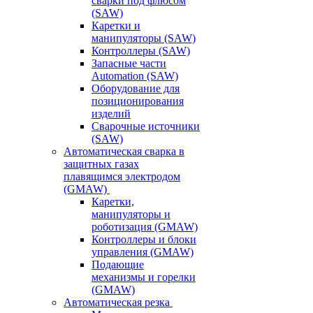
сварки под флюсом
(SAW)
Каретки и
манипуляторы (SAW)
Контроллеры (SAW)
Запасные части
Automation (SAW)
Оборудование для
позиционирования
изделий
Сварочные источники
(SAW)
Автоматическая сварка в
защитных газах
плавящимся электродом
(GMAW)
Каретки,
манипуляторы и
роботизация (GMAW)
Контроллеры и блоки
управления (GMAW)
Подающие
механизмы и горелки
(GMAW)
Автоматическая резка