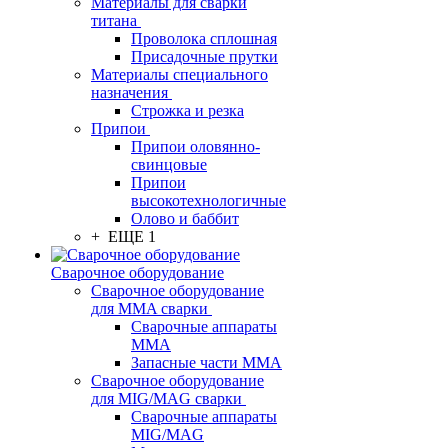
Материалы для сварки
титана
Проволока сплошная
Присадочные прутки
Материалы специального
назначения
Строжка и резка
Припои
Припои оловянно-
свинцовые
Припои
высокотехнологичные
Олово и баббит
+ ЕЩЕ 1
Сварочное оборудование
Сварочное оборудование
для MMA сварки
Сварочные аппараты
MMA
Запасные части MMA
Сварочное оборудование
для MIG/MAG сварки
Сварочные аппараты
MIG/MAG