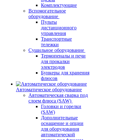
Комплектующие
Вспомогательное
оборудование
Пульты
дистанционного
управления
Транспортные
тележки
Сушильное оборудование
Термопеналы и печи
для прокалки
электродов
Бункеры для хранения
флюсов
Автоматическое оборудование
Автоматическая сварка под
слоем флюса (SAW)
Головки и горелки
(SAW)
Дополнительные
оснащение и опции
для оборудования
автоматической