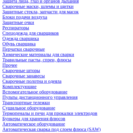
Защита лица, глаз и органов дыхания
Сварочные маски, шлемы и щитки
Защитные стекла, запчасти для масок
Блоки подачи воздуха
Защитные очки
Респираторы
Спецодежда для сварщиков
Одежда сварщика
Обувь сварщика
Перчатки сварочные
Химические материалы для сварки
Травильные пасты, спреи, флюсы
Прочее
Сварочные шторы
Сварочные занавесы
Сварочные полотна и одеяла
Комплектующие
Вспомогательное оборудование
Пульты дистанционного управления
Транспортные тележки
Сушильное оборудование
Термопеналы и печи для прокалки электродов
Бункеры для хранения флюсов
Автоматическое оборудование
Автоматическая сварка под слоем флюса (SAW)