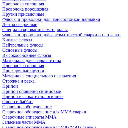
Проволока сплошная
Проволока порошковая
Прутки присадочные
Флюсы и проволоки для износостойкой наплавки
Ленты сварочные
Специализированные материалы
Флюсы и проволоки для автоматической сварки и наплавки
Кислые флюсы
Нейтральные флюсы
Основные флюсы
Высокоосновные флюсы
Материалы для сварки титана
Проволока сплошная
Присадочные прутки
Материалы специального назначения
Строжка и резка
Припои
Припои оловянно-свинцовые
Припои высокотехнологичные
Олово и баббит
Сварочное оборудование
Сварочное оборудование для MMA сварки
Сварочные аппараты MMA
Запасные части MMA
Сварочное оборудование для MIG/MAG сварки