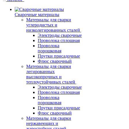
Сварочные материалы
Материалы для сварки
углеродистых и
низколегированных сталей
Электроды сварочные
Проволока сплошная
Проволока
порошковая
Прутки присадочные
Флюс сварочный
Материалы для сварки
легированных
высокопрочных и
теплоустойчивых сталей
Электроды сварочные
Проволока сплошная
Проволока
порошковая
Прутки присадочные
Флюс сварочный
Материалы для сварки
нержавеющих и
жаростойких сталей