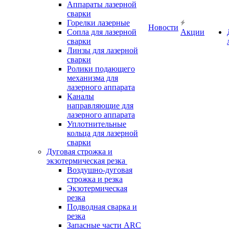
Аппараты лазерной
сварки
Горелки лазерные
Новости
Сопла для лазерной
Акции
сварки
Линзы для лазерной
сварки
Ролики подающего
механизма для
лазерного аппарата
Каналы
направляющие для
лазерного аппарата
Уплотнительные
кольца для лазерной
сварки
Дуговая строжка и
экзотермическая резка
Воздушно-дуговая
строжка и резка
Экзотермическая
резка
Подводная сварка и
резка
Запасные части ARC