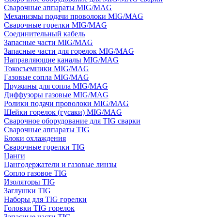
Сварочные аппараты MIG/MAG
Механизмы подачи проволоки MIG/MAG
Сварочные горелки MIG/MAG
Соединительный кабель
Запасные части MIG/MAG
Запасные части для горелок MIG/MAG
Направляющие каналы MIG/MAG
Токосъемники MIG/MAG
Газовые сопла MIG/MAG
Пружины для сопла MIG/MAG
Диффузоры газовые MIG/MAG
Ролики подачи проволоки MIG/MAG
Шейки горелок (гусаки) MIG/MAG
Сварочное оборудование для TIG сварки
Сварочные аппараты TIG
Блоки охлаждения
Сварочные горелки TIG
Цанги
Цангодержатели и газовые линзы
Сопло газовое TIG
Изоляторы TIG
Заглушки TIG
Наборы для TIG горелки
Головки TIG горелок
Запасные части TIG