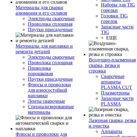
Наборы для TIG
Материалы для сварки
горелки
алюминия и его сплавов
Головки TIG
Электроды сварочные
горелок
Проволока сплошная
Запасные части
Прутки присадочные
TIG
+ ЕЩЕ
Материалы для наплавки и
ремонта деталей
Электроды сварочные
Воздушно-плазменная
Проволока сплошная
сварка, резка и
Проволока
строжка
порошковая
Сварочные
Прутки присадочные
аппараты
Флюсы и проволоки
PLASMA CUT
для износостойкой
Плазмотроны
наплавки
Запасные части
Ленты сварочные
PLASMA
Специализированные
материалы
Лазерная сварка, резка
и очистка
Аппараты
Флюсы и проволоки для
лазерной сварки