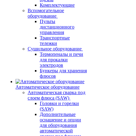
Комплектующие
Вспомогательное
оборудование
Пульты
дистанционного
управления
Транспортные
тележки
Сушильное оборудование
Термопеналы и печи
для прокалки
электродов
Бункеры для хранения
флюсов
Автоматическое оборудование
Автоматическая сварка под
слоем флюса (SAW)
Головки и горелки
(SAW)
Дополнительные
оснащение и опции
для оборудования
автоматической