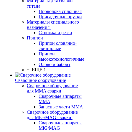
Материалы для сварки
титана
Проволока сплошная
Присадочные прутки
Материалы специального
назначения
Строжка и резка
Припои
Припои оловянно-
свинцовые
Припои
высокотехнологичные
Олово и баббит
+ ЕЩЕ 1
Сварочное оборудование
Сварочное оборудование
для MMA сварки
Сварочные аппараты
MMA
Запасные части MMA
Сварочное оборудование
для MIG/MAG сварки
Сварочные аппараты
MIG/MAG