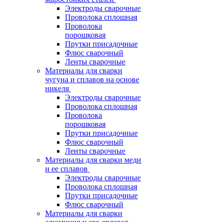
Электроды сварочные
Проволока сплошная
Проволока
порошковая
Прутки присадочные
Флюс сварочный
Ленты сварочные
Материалы для сварки
чугуна и сплавов на основе
никеля
Электроды сварочные
Проволока сплошная
Проволока
порошковая
Прутки присадочные
Флюс сварочный
Ленты сварочные
Материалы для сварки меди
и ее сплавов
Электроды сварочные
Проволока сплошная
Прутки присадочные
Флюс сварочный
Материалы для сварки