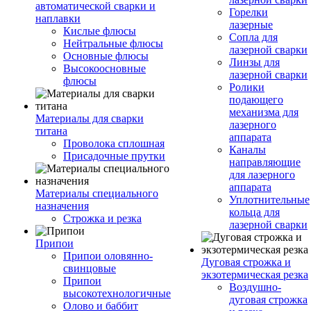
автоматической сварки и
Горелки
наплавки
лазерные
Кислые флюсы
Сопла для
Нейтральные флюсы
лазерной сварки
Основные флюсы
Линзы для
Высокоосновные
лазерной сварки
флюсы
Ролики
подающего
механизма для
Материалы для сварки
лазерного
титана
аппарата
Проволока сплошная
Каналы
Присадочные прутки
направляющие
для лазерного
аппарата
Материалы специального
Уплотнительные
назначения
кольца для
Строжка и резка
лазерной сварки
Припои
Припои оловянно-
Дуговая строжка и
свинцовые
экзотермическая резка
Припои
Воздушно-
высокотехнологичные
дуговая строжка
Олово и баббит