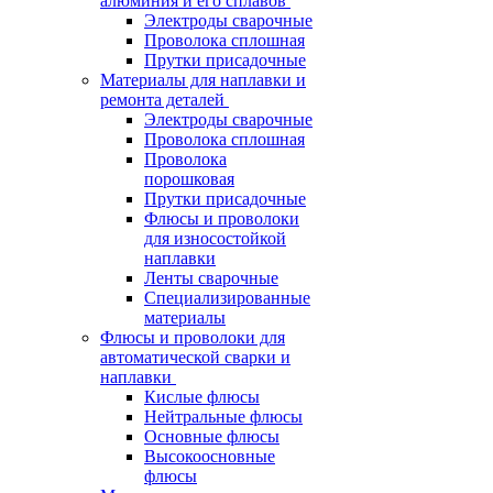
алюминия и его сплавов
Электроды сварочные
Проволока сплошная
Прутки присадочные
Материалы для наплавки и
ремонта деталей
Электроды сварочные
Проволока сплошная
Проволока
порошковая
Прутки присадочные
Флюсы и проволоки
для износостойкой
наплавки
Ленты сварочные
Специализированные
материалы
Флюсы и проволоки для
автоматической сварки и
наплавки
Кислые флюсы
Нейтральные флюсы
Основные флюсы
Высокоосновные
флюсы