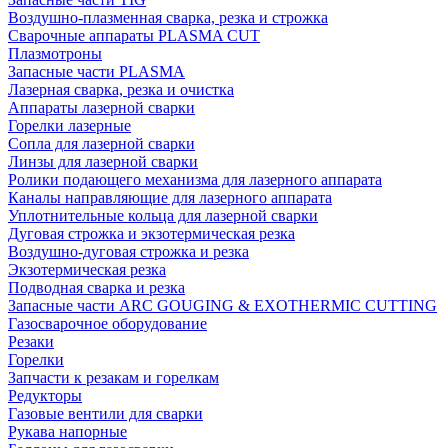
Воздушно-плазменная сварка, резка и строжка
Сварочные аппараты PLASMA CUT
Плазмотроны
Запасные части PLASMA
Лазерная сварка, резка и очистка
Аппараты лазерной сварки
Горелки лазерные
Сопла для лазерной сварки
Линзы для лазерной сварки
Ролики подающего механизма для лазерного аппарата
Каналы направляющие для лазерного аппарата
Уплотнительные кольца для лазерной сварки
Дуговая строжка и экзотермическая резка
Воздушно-дуговая строжка и резка
Экзотермическая резка
Подводная сварка и резка
Запасные части ARC GOUGING & EXOTHERMIC CUTTING
Газосварочное оборудование
Резаки
Горелки
Запчасти к резакам и горелкам
Редукторы
Газовые вентили для сварки
Рукава напорные