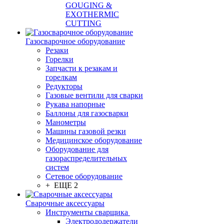
GOUGING &
EXOTHERMIC
CUTTING
Газосварочное оборудование
Резаки
Горелки
Запчасти к резакам и
горелкам
Редукторы
Газовые вентили для сварки
Рукава напорные
Баллоны для газосварки
Манометры
Машины газовой резки
Медицинское оборудование
Оборудование для
газораспределительных
систем
Сетевое оборудование
+ ЕЩЕ 2
Сварочные аксессуары
Инструменты сварщика
Электрододержатели