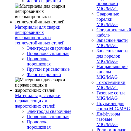
Флюс сварочный
проволоки
MIG/MAG
Сварочные
горелки
MIG/MAG
Материалы для сварки
Соединительны
легированных
кабель
высокопрочных и
Запасные части
теплоустойчивых сталей
MIG/MAG
Электроды сварочные
Запасные части
Проволока сплошная
для горелок
Проволока
MIG/MAG
порошковая
Направляющие
Прутки присадочные
каналы
Флюс сварочный
MIG/MAG
Токосъемники
MIG/MAG
Газовые сопла
Материалы для сварки
MIG/MAG
нержавеющих и
Пружины для
жаростойких сталей
сопла MIG/MAG
Электроды сварочные
Диффузоры
Проволока сплошная
газовые
Проволока
MIG/MAG
порошковая
Ролики подачи