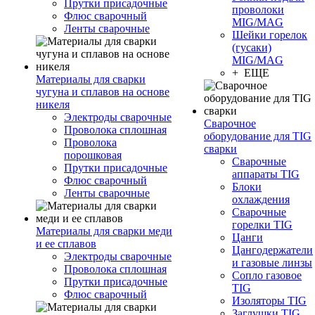
Прутки присадочные
проволоки
Флюс сварочный
MIG/MAG
Ленты сварочные
Шейки горелок
(гусаки)
MIG/MAG
+ ЕЩЕ
Материалы для сварки
чугуна и сплавов на основе
никеля
Электроды сварочные
Сварочное
Проволока сплошная
оборудование для TIG
Проволока
сварки
порошковая
Сварочные
Прутки присадочные
аппараты TIG
Флюс сварочный
Блоки
Ленты сварочные
охлаждения
Сварочные
горелки TIG
Материалы для сварки меди
Цанги
и ее сплавов
Цангодержатели
Электроды сварочные
и газовые линзы
Проволока сплошная
Сопло газовое
Прутки присадочные
TIG
Флюс сварочный
Изоляторы TIG
Заглушки TIG