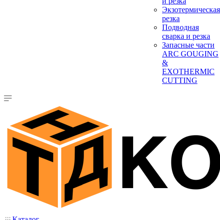
и резка
Экзотермическая
резка
Подводная
сварка и резка
Запасные части
ARC GOUGING
&
EXOTHERMIC
CUTTING
Каталог