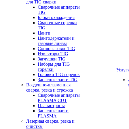
для TIG сварки
Сварочные аппараты
TIG
Блоки охлаждения
Сварочные горелки
TIG
Цанги
Цангодержатели и
газовые линзы
Сопло газовое TIG
Изоляторы TIG
Заглушки TIG
Наборы для TIG
горелки
Услуг
Головки TIG горелок
Запасные части TIG
Воздушно-плазменная
сварка, резка и строжка
Сварочные аппараты
PLASMA CUT
Плазмотроны
Запасные части
PLASMA
Лазерная сварка, резка и
очистка