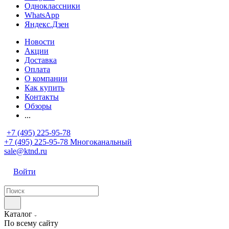
Одноклассники
WhatsApp
Яндекс.Дзен
Новости
Акции
Доставка
Оплата
О компании
Как купить
Контакты
Обзоры
...
+7 (495) 225-95-78
+7 (495) 225-95-78
Многоканальный
sale@ktnd.ru
Войти
Каталог
По всему сайту