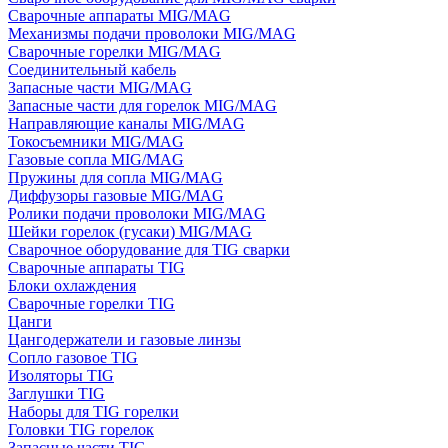
Сварочные аппараты MIG/MAG
Механизмы подачи проволоки MIG/MAG
Сварочные горелки MIG/MAG
Соединительный кабель
Запасные части MIG/MAG
Запасные части для горелок MIG/MAG
Направляющие каналы MIG/MAG
Токосъемники MIG/MAG
Газовые сопла MIG/MAG
Пружины для сопла MIG/MAG
Диффузоры газовые MIG/MAG
Ролики подачи проволоки MIG/MAG
Шейки горелок (гусаки) MIG/MAG
Сварочное оборудование для TIG сварки
Сварочные аппараты TIG
Блоки охлаждения
Сварочные горелки TIG
Цанги
Цангодержатели и газовые линзы
Сопло газовое TIG
Изоляторы TIG
Заглушки TIG
Наборы для TIG горелки
Головки TIG горелок
Запасные части TIG