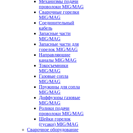
Механизмы подачи
проволоки MIG/MAG
Сварочные горелки
MIG/MAG
Соединительный
кабель
Запасные части
MIG/MAG
Запасные части для
горелок MIG/MAG
Направляющие
каналы MIG/MAG
Токосъемники
MIG/MAG
Газовые сопла
MIG/MAG
Пружины для сопла
MIG/MAG
Диффузоры газовые
MIG/MAG
Ролики подачи
проволоки MIG/MAG
Шейки горелок
(гусаки) MIG/MAG
Сварочное оборудование