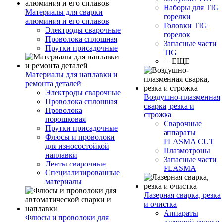
Наборы для TIG
Материалы для сварки
горелки
алюминия и его сплавов
Головки TIG
Электроды сварочные
горелок
Проволока сплошная
Запасные части
Прутки присадочные
TIG
+ ЕЩЕ
Материалы для наплавки и
ремонта деталей
Электроды сварочные
Воздушно-плазменная
Проволока сплошная
сварка, резка и
Проволока
строжка
порошковая
Сварочные
Прутки присадочные
аппараты
Флюсы и проволоки
PLASMA CUT
для износостойкой
Плазмотроны
наплавки
Запасные части
Ленты сварочные
PLASMA
Специализированные
материалы
Лазерная сварка, резка
и очистка
Аппараты
Флюсы и проволоки для
лазерной сварки