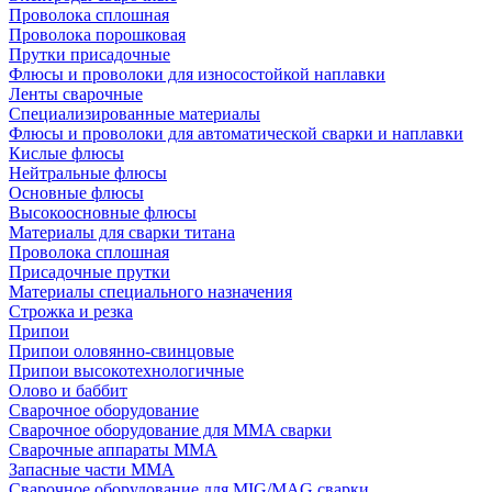
Проволока сплошная
Проволока порошковая
Прутки присадочные
Флюсы и проволоки для износостойкой наплавки
Ленты сварочные
Специализированные материалы
Флюсы и проволоки для автоматической сварки и наплавки
Кислые флюсы
Нейтральные флюсы
Основные флюсы
Высокоосновные флюсы
Материалы для сварки титана
Проволока сплошная
Присадочные прутки
Материалы специального назначения
Строжка и резка
Припои
Припои оловянно-свинцовые
Припои высокотехнологичные
Олово и баббит
Сварочное оборудование
Сварочное оборудование для MMA сварки
Сварочные аппараты MMA
Запасные части MMA
Сварочное оборудование для MIG/MAG сварки