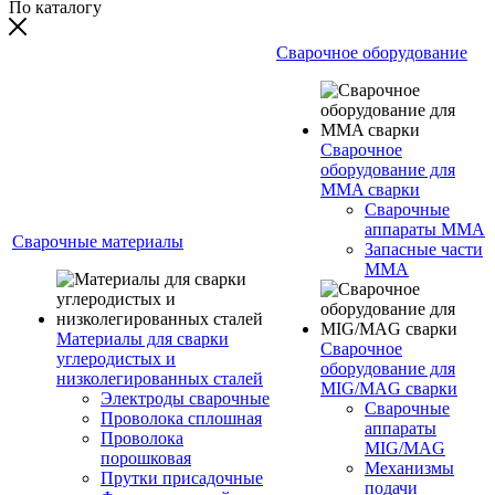
По каталогу
Сварочное оборудование
Сварочное
оборудование для
MMA сварки
Сварочные
аппараты MMA
Сварочные материалы
Запасные части
MMA
Материалы для сварки
Сварочное
углеродистых и
оборудование для
низколегированных сталей
MIG/MAG сварки
Электроды сварочные
Сварочные
Проволока сплошная
аппараты
Проволока
MIG/MAG
порошковая
Механизмы
Прутки присадочные
подачи