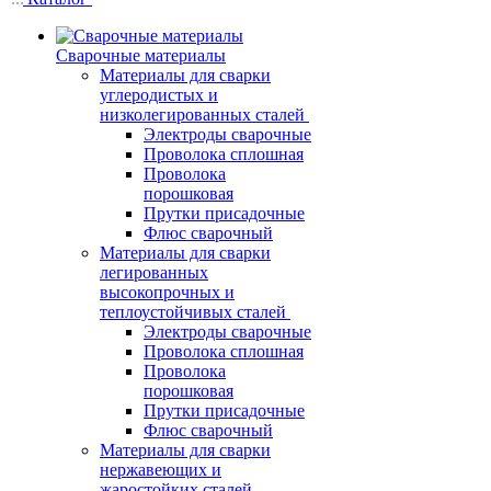
Сварочные материалы
Материалы для сварки
углеродистых и
низколегированных сталей
Электроды сварочные
Проволока сплошная
Проволока
порошковая
Прутки присадочные
Флюс сварочный
Материалы для сварки
легированных
высокопрочных и
теплоустойчивых сталей
Электроды сварочные
Проволока сплошная
Проволока
порошковая
Прутки присадочные
Флюс сварочный
Материалы для сварки
нержавеющих и
жаростойких сталей