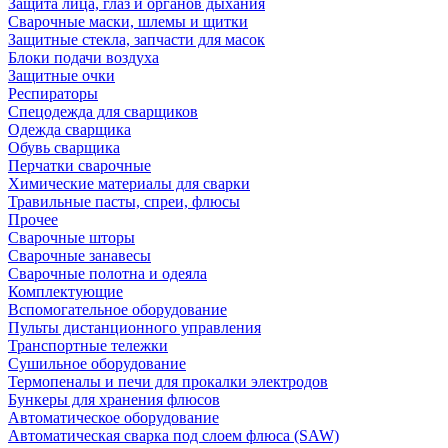
Защита лица, глаз и органов дыхания
Сварочные маски, шлемы и щитки
Защитные стекла, запчасти для масок
Блоки подачи воздуха
Защитные очки
Респираторы
Спецодежда для сварщиков
Одежда сварщика
Обувь сварщика
Перчатки сварочные
Химические материалы для сварки
Травильные пасты, спреи, флюсы
Прочее
Сварочные шторы
Сварочные занавесы
Сварочные полотна и одеяла
Комплектующие
Вспомогательное оборудование
Пульты дистанционного управления
Транспортные тележки
Сушильное оборудование
Термопеналы и печи для прокалки электродов
Бункеры для хранения флюсов
Автоматическое оборудование
Автоматическая сварка под слоем флюса (SAW)