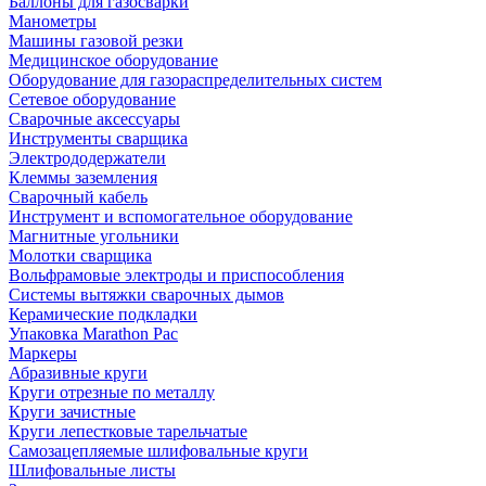
Баллоны для газосварки
Манометры
Машины газовой резки
Медицинское оборудование
Оборудование для газораспределительных систем
Сетевое оборудование
Сварочные аксессуары
Инструменты сварщика
Электрододержатели
Клеммы заземления
Сварочный кабель
Инструмент и вспомогательное оборудование
Магнитные угольники
Молотки сварщика
Вольфрамовые электроды и приспособления
Системы вытяжки сварочных дымов
Керамические подкладки
Упаковка Marathon Pac
Маркеры
Абразивные круги
Круги отрезные по металлу
Круги зачистные
Круги лепестковые тарельчатые
Самозацепляемые шлифовальные круги
Шлифовальные листы