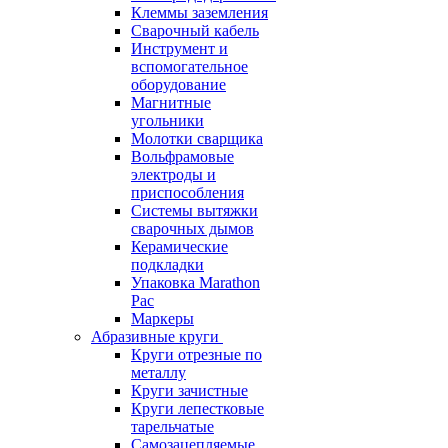
Клеммы заземления
Сварочный кабель
Инструмент и
вспомогательное
оборудование
Магнитные
угольники
Молотки сварщика
Вольфрамовые
электроды и
приспособления
Системы вытяжки
сварочных дымов
Керамические
подкладки
Упаковка Marathon
Pac
Маркеры
Абразивные круги
Круги отрезные по
металлу
Круги зачистные
Круги лепестковые
тарельчатые
Самозацепляемые