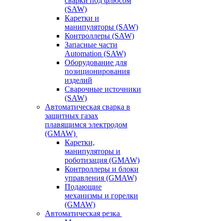
сварки под флюсом
(SAW)
Каретки и
манипуляторы (SAW)
Контроллеры (SAW)
Запасные части
Automation (SAW)
Оборудование для
позиционирования
изделий
Сварочные источники
(SAW)
Автоматическая сварка в
защитных газах
плавящимся электродом
(GMAW)
Каретки,
манипуляторы и
роботизация (GMAW)
Контроллеры и блоки
управления (GMAW)
Подающие
механизмы и горелки
(GMAW)
Автоматическая резка