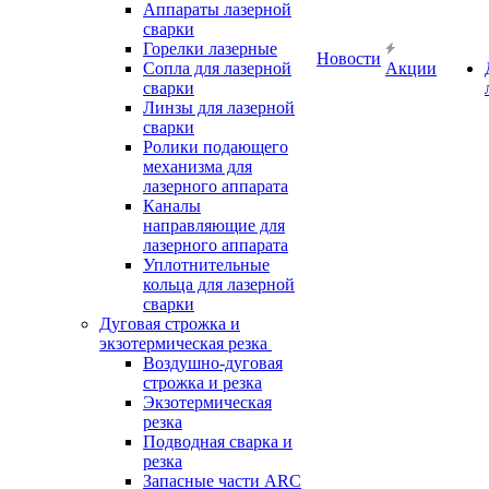
Аппараты лазерной
сварки
Горелки лазерные
Новости
Сопла для лазерной
Акции
сварки
Линзы для лазерной
сварки
Ролики подающего
механизма для
лазерного аппарата
Каналы
направляющие для
лазерного аппарата
Уплотнительные
кольца для лазерной
сварки
Дуговая строжка и
экзотермическая резка
Воздушно-дуговая
строжка и резка
Экзотермическая
резка
Подводная сварка и
резка
Запасные части ARC