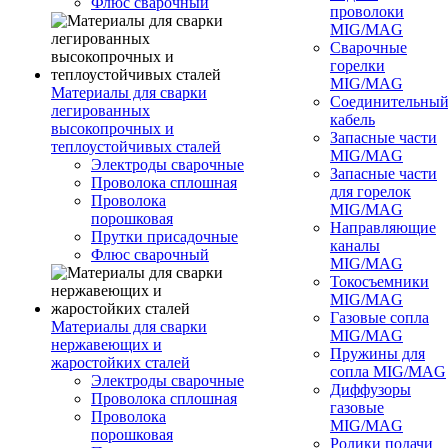
Флюс сварочный
проволоки
MIG/MAG
Сварочные
горелки
MIG/MAG
Материалы для сварки
Соединительны
легированных
кабель
высокопрочных и
Запасные части
теплоустойчивых сталей
MIG/MAG
Электроды сварочные
Запасные части
Проволока сплошная
для горелок
Проволока
MIG/MAG
порошковая
Направляющие
Прутки присадочные
каналы
Флюс сварочный
MIG/MAG
Токосъемники
MIG/MAG
Газовые сопла
Материалы для сварки
MIG/MAG
нержавеющих и
Пружины для
жаростойких сталей
сопла MIG/MAG
Электроды сварочные
Диффузоры
Проволока сплошная
газовые
Проволока
MIG/MAG
порошковая
Ролики подачи