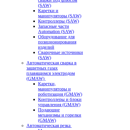
сварки под флюсом
(SAW)
Каретки и
манипуляторы (SAW)
Контроллеры (SAW)
Запасные части
Automation (SAW)
Оборудование для
позиционирования
изделий
Сварочные источники
(SAW)
Автоматическая сварка в
защитных газах
плавящимся электродом
(GMAW)
Каретки,
манипуляторы и
роботизация (GMAW)
Контроллеры и блоки
управления (GMAW)
Подающие
механизмы и горелки
(GMAW)
Автоматическая резка