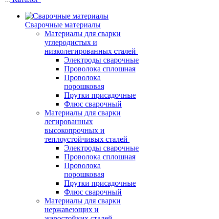
Сварочные материалы
Материалы для сварки
углеродистых и
низколегированных сталей
Электроды сварочные
Проволока сплошная
Проволока
порошковая
Прутки присадочные
Флюс сварочный
Материалы для сварки
легированных
высокопрочных и
теплоустойчивых сталей
Электроды сварочные
Проволока сплошная
Проволока
порошковая
Прутки присадочные
Флюс сварочный
Материалы для сварки
нержавеющих и
жаростойких сталей