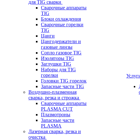
для TIG сварки
Сварочные аппараты
TIG
Блоки охлаждения
Сварочные горелки
TIG
Цанги
Цангодержатели и
газовые линзы
Сопло газовое TIG
Изоляторы TIG
Заглушки TIG
Наборы для TIG
горелки
Услуг
Головки TIG горелок
Запасные части TIG
Воздушно-плазменная
сварка, резка и строжка
Сварочные аппараты
PLASMA CUT
Плазмотроны
Запасные части
PLASMA
Лазерная сварка, резка и
очистка