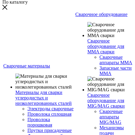
По каталогу
Сварочное оборудование
Сварочное
оборудование для
MMA сварки
Сварочные
аппараты MMA
Сварочные материалы
Запасные части
MMA
Материалы для сварки
Сварочное
углеродистых и
оборудование для
низколегированных сталей
MIG/MAG сварки
Электроды сварочные
Сварочные
Проволока сплошная
аппараты
Проволока
MIG/MAG
порошковая
Механизмы
Прутки присадочные
подачи