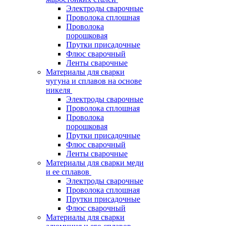
Электроды сварочные
Проволока сплошная
Проволока
порошковая
Прутки присадочные
Флюс сварочный
Ленты сварочные
Материалы для сварки
чугуна и сплавов на основе
никеля
Электроды сварочные
Проволока сплошная
Проволока
порошковая
Прутки присадочные
Флюс сварочный
Ленты сварочные
Материалы для сварки меди
и ее сплавов
Электроды сварочные
Проволока сплошная
Прутки присадочные
Флюс сварочный
Материалы для сварки