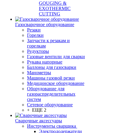
GOUGING &
EXOTHERMIC
CUTTING
Газосварочное оборудование
Резаки
Горелки
Запчасти к резакам и
горелкам
Редукторы
Газовые вентили для сварки
Рукава напорные
Баллоны для газосварки
Манометры
Машины газовой резки
Медицинское оборудование
Оборудование для
газораспределительных
систем
Сетевое оборудование
+ ЕЩЕ 2
Сварочные аксессуары
Инструменты сварщика
Электрододержатели