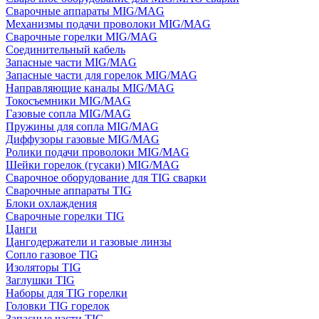
Сварочные аппараты MIG/MAG
Механизмы подачи проволоки MIG/MAG
Сварочные горелки MIG/MAG
Соединительный кабель
Запасные части MIG/MAG
Запасные части для горелок MIG/MAG
Направляющие каналы MIG/MAG
Токосъемники MIG/MAG
Газовые сопла MIG/MAG
Пружины для сопла MIG/MAG
Диффузоры газовые MIG/MAG
Ролики подачи проволоки MIG/MAG
Шейки горелок (гусаки) MIG/MAG
Сварочное оборудование для TIG сварки
Сварочные аппараты TIG
Блоки охлаждения
Сварочные горелки TIG
Цанги
Цангодержатели и газовые линзы
Сопло газовое TIG
Изоляторы TIG
Заглушки TIG
Наборы для TIG горелки
Головки TIG горелок
Запасные части TIG