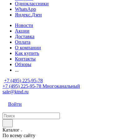
Одноклассники
WhatsApp
Яндекс.Дзен
Новости
Акции
Доставка
Оплата
О компании
Как купить
Контакты
Обзоры
...
+7 (495) 225-95-78
+7 (495) 225-95-78
Многоканальный
sale@ktnd.ru
Войти
Каталог
По всему сайту