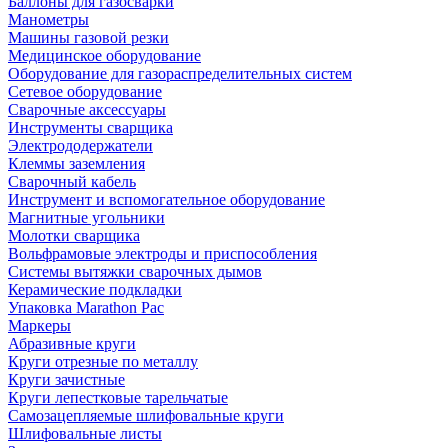
Баллоны для газосварки
Манометры
Машины газовой резки
Медицинское оборудование
Оборудование для газораспределительных систем
Сетевое оборудование
Сварочные аксессуары
Инструменты сварщика
Электрододержатели
Клеммы заземления
Сварочный кабель
Инструмент и вспомогательное оборудование
Магнитные угольники
Молотки сварщика
Вольфрамовые электроды и приспособления
Системы вытяжки сварочных дымов
Керамические подкладки
Упаковка Marathon Pac
Маркеры
Абразивные круги
Круги отрезные по металлу
Круги зачистные
Круги лепестковые тарельчатые
Самозацепляемые шлифовальные круги
Шлифовальные листы