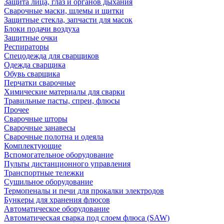
Защита лица, глаз и органов дыхания
Сварочные маски, шлемы и щитки
Защитные стекла, запчасти для масок
Блоки подачи воздуха
Защитные очки
Респираторы
Спецодежда для сварщиков
Одежда сварщика
Обувь сварщика
Перчатки сварочные
Химические материалы для сварки
Травильные пасты, спреи, флюсы
Прочее
Сварочные шторы
Сварочные занавесы
Сварочные полотна и одеяла
Комплектующие
Вспомогательное оборудование
Пульты дистанционного управления
Транспортные тележки
Сушильное оборудование
Термопеналы и печи для прокалки электродов
Бункеры для хранения флюсов
Автоматическое оборудование
Автоматическая сварка под слоем флюса (SAW)