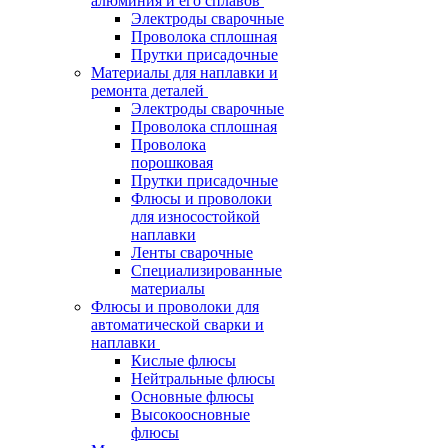
алюминия и его сплавов
Электроды сварочные
Проволока сплошная
Прутки присадочные
Материалы для наплавки и
ремонта деталей
Электроды сварочные
Проволока сплошная
Проволока
порошковая
Прутки присадочные
Флюсы и проволоки
для износостойкой
наплавки
Ленты сварочные
Специализированные
материалы
Флюсы и проволоки для
автоматической сварки и
наплавки
Кислые флюсы
Нейтральные флюсы
Основные флюсы
Высокоосновные
флюсы