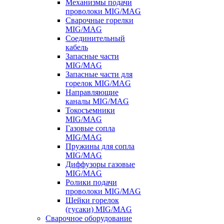
Механизмы подачи
проволоки MIG/MAG
Сварочные горелки
MIG/MAG
Соединительный
кабель
Запасные части
MIG/MAG
Запасные части для
горелок MIG/MAG
Направляющие
каналы MIG/MAG
Токосъемники
MIG/MAG
Газовые сопла
MIG/MAG
Пружины для сопла
MIG/MAG
Диффузоры газовые
MIG/MAG
Ролики подачи
проволоки MIG/MAG
Шейки горелок
(гусаки) MIG/MAG
Сварочное оборудование