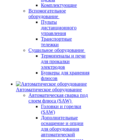
Комплектующие
Вспомогательное
оборудование
Пульты
дистанционного
управления
Транспортные
тележки
Сушильное оборудование
Термопеналы и печи
для прокалки
электродов
Бункеры для хранения
флюсов
Автоматическое оборудование
Автоматическая сварка под
слоем флюса (SAW)
Головки и горелки
(SAW)
Дополнительные
оснащение и опции
для оборудования
автоматической