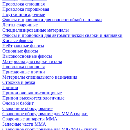
Проволока сплошная
Проволока порошковая
Прутки присадочные
Флюсы и проволоки для износостойкой наплавки
Ленты сварочные
Специализированные материалы
Флюсы и проволоки для автоматической сварки и наплавки
Кислые флюсы
Нейтральные флюсы
Основные флюсы
Высокоосновные флюсы
Материалы для сварки титана
Проволока сплошная
Присадочные прутки
Материалы специального назначения
Строжка и резка
Припои
Припои оловянно-свинцовые
Припои высокотехнологичные
Олово и баббит
Сварочное оборудование
Сварочное оборудование для MMA сварки
Сварочные аппараты MMA
Запасные части MMA
Сварочное оборудование для MIG/MAG сварки