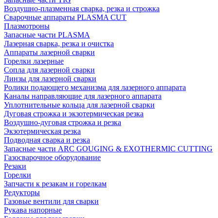
Воздушно-плазменная сварка, резка и строжка
Сварочные аппараты PLASMA CUT
Плазмотроны
Запасные части PLASMA
Лазерная сварка, резка и очистка
Аппараты лазерной сварки
Горелки лазерные
Сопла для лазерной сварки
Линзы для лазерной сварки
Ролики подающего механизма для лазерного аппарата
Каналы направляющие для лазерного аппарата
Уплотнительные кольца для лазерной сварки
Дуговая строжка и экзотермическая резка
Воздушно-дуговая строжка и резка
Экзотермическая резка
Подводная сварка и резка
Запасные части ARC GOUGING & EXOTHERMIC CUTTING
Газосварочное оборудование
Резаки
Горелки
Запчасти к резакам и горелкам
Редукторы
Газовые вентили для сварки
Рукава напорные