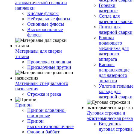
автоматической сварки и
Горелки
наплавки
лазерные
Кислые флюсы
Сопла для
Нейтральные флюсы
лазерной сварки
Основные флюсы
Линзы для
Высокоосновные
лазерной сварки
флюсы
Ролики
подающего
механизма для
Материалы для сварки
лазерного
титана
аппарата
Проволока сплошная
Каналы
Присадочные прутки
направляющие
для лазерного
аппарата
Материалы специального
Уплотнительные
назначения
кольца для
Строжка и резка
лазерной сварки
Припои
Припои оловянно-
Дуговая строжка и
свинцовые
экзотермическая резка
Припои
Воздушно-
высокотехнологичные
дуговая строжка
Олово и баббит