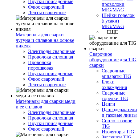
Прутки присадочные
проволоки
Флюс сварочный
MIG/MAG
Ленты сварочные
Шейки горелок
(гусаки)
MIG/MAG
+ ЕЩЕ
Материалы для сварки
чугуна и сплавов на основе
никеля
Электроды сварочные
Сварочное
Проволока сплошная
оборудование для TIG
Проволока
сварки
порошковая
Сварочные
Прутки присадочные
аппараты TIG
Флюс сварочный
Блоки
Ленты сварочные
охлаждения
Сварочные
горелки TIG
Материалы для сварки меди
Цанги
и ее сплавов
Цангодержатели
Электроды сварочные
и газовые линзы
Проволока сплошная
Сопло газовое
Прутки присадочные
TIG
Флюс сварочный
Изоляторы TIG
Заглушки TIG