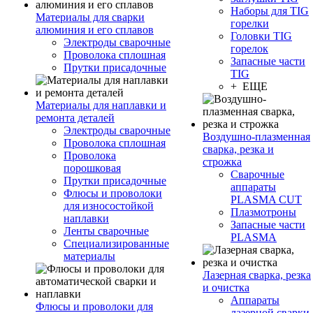
Наборы для TIG
Материалы для сварки
горелки
алюминия и его сплавов
Головки TIG
Электроды сварочные
горелок
Проволока сплошная
Запасные части
Прутки присадочные
TIG
+ ЕЩЕ
Материалы для наплавки и
ремонта деталей
Электроды сварочные
Воздушно-плазменная
Проволока сплошная
сварка, резка и
Проволока
строжка
порошковая
Сварочные
Прутки присадочные
аппараты
Флюсы и проволоки
PLASMA CUT
для износостойкой
Плазмотроны
наплавки
Запасные части
Ленты сварочные
PLASMA
Специализированные
материалы
Лазерная сварка, резка
и очистка
Аппараты
Флюсы и проволоки для
лазерной сварки