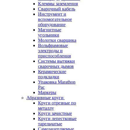
Клеммы заземления
Сварочный кабель
Инструмент и
вспомогательное
оборудование
Магнитные
угольники
Молотки сварщика
Вольфрамовые
электроды и
приспособления
Системы вытяжки
сварочных дымов
Керамические
подкладки
Упаковка Marathon
Pac
Маркеры
Абразивные круги
Круги отрезные по
металлу
Круги зачистные
Круги лепестковые
тарельчатые
Самозацепляемые