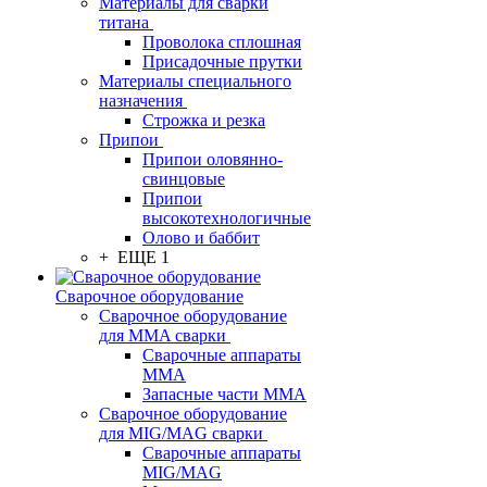
Материалы для сварки
титана
Проволока сплошная
Присадочные прутки
Материалы специального
назначения
Строжка и резка
Припои
Припои оловянно-
свинцовые
Припои
высокотехнологичные
Олово и баббит
+ ЕЩЕ 1
Сварочное оборудование
Сварочное оборудование
для MMA сварки
Сварочные аппараты
MMA
Запасные части MMA
Сварочное оборудование
для MIG/MAG сварки
Сварочные аппараты
MIG/MAG