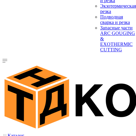
и резка
Экзотермическая
резка
Подводная
сварка и резка
Запасные части
ARC GOUGING
&
EXOTHERMIC
CUTTING
Каталог