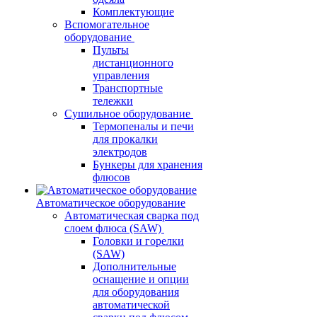
Комплектующие
Вспомогательное
оборудование
Пульты
дистанционного
управления
Транспортные
тележки
Сушильное оборудование
Термопеналы и печи
для прокалки
электродов
Бункеры для хранения
флюсов
Автоматическое оборудование
Автоматическая сварка под
слоем флюса (SAW)
Головки и горелки
(SAW)
Дополнительные
оснащение и опции
для оборудования
автоматической