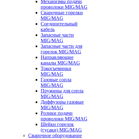
Механизмы подачи
проволоки MIG/MAG
Сварочные горелки
MIG/MAG
Соединительный
кабель
Запасные части
MIG/MAG
Запасные части для
горелок MIG/MAG
Направляющие
каналы MIG/MAG
Токосъемники
MIG/MAG
Газовые сопла
MIG/MAG
Пружины для сопла
MIG/MAG
Диффузоры газовые
MIG/MAG
Ролики подачи
проволоки MIG/MAG
Шейки горелок
(гусаки) MIG/MAG
Сварочное оборудование