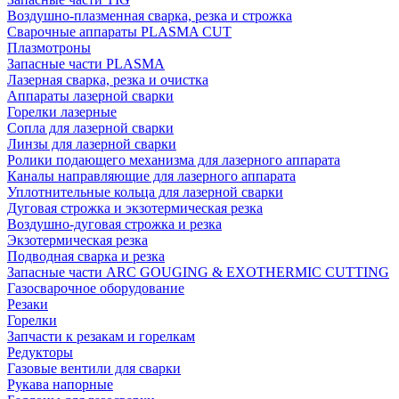
Воздушно-плазменная сварка, резка и строжка
Сварочные аппараты PLASMA CUT
Плазмотроны
Запасные части PLASMA
Лазерная сварка, резка и очистка
Аппараты лазерной сварки
Горелки лазерные
Сопла для лазерной сварки
Линзы для лазерной сварки
Ролики подающего механизма для лазерного аппарата
Каналы направляющие для лазерного аппарата
Уплотнительные кольца для лазерной сварки
Дуговая строжка и экзотермическая резка
Воздушно-дуговая строжка и резка
Экзотермическая резка
Подводная сварка и резка
Запасные части ARC GOUGING & EXOTHERMIC CUTTING
Газосварочное оборудование
Резаки
Горелки
Запчасти к резакам и горелкам
Редукторы
Газовые вентили для сварки
Рукава напорные