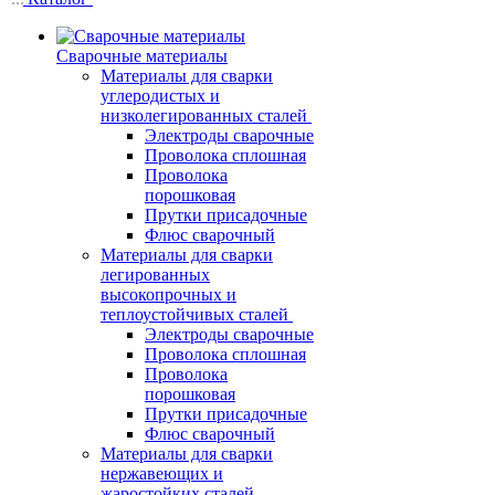
Сварочные материалы
Материалы для сварки
углеродистых и
низколегированных сталей
Электроды сварочные
Проволока сплошная
Проволока
порошковая
Прутки присадочные
Флюс сварочный
Материалы для сварки
легированных
высокопрочных и
теплоустойчивых сталей
Электроды сварочные
Проволока сплошная
Проволока
порошковая
Прутки присадочные
Флюс сварочный
Материалы для сварки
нержавеющих и
жаростойких сталей