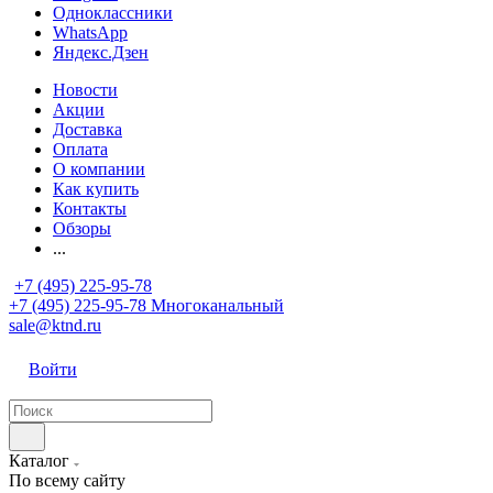
Одноклассники
WhatsApp
Яндекс.Дзен
Новости
Акции
Доставка
Оплата
О компании
Как купить
Контакты
Обзоры
...
+7 (495) 225-95-78
+7 (495) 225-95-78
Многоканальный
sale@ktnd.ru
Войти
Каталог
По всему сайту