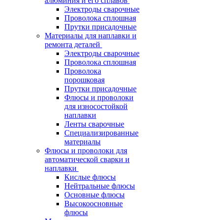
алюминия и его сплавов
Электроды сварочные
Проволока сплошная
Прутки присадочные
Материалы для наплавки и
ремонта деталей
Электроды сварочные
Проволока сплошная
Проволока
порошковая
Прутки присадочные
Флюсы и проволоки
для износостойкой
наплавки
Ленты сварочные
Специализированные
материалы
Флюсы и проволоки для
автоматической сварки и
наплавки
Кислые флюсы
Нейтральные флюсы
Основные флюсы
Высокоосновные
флюсы