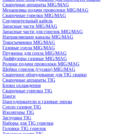
Сварочные аппараты MIG/MAG
Механизмы подачи проволоки MIG/MAG
Сварочные горелки MIG/MAG
Соединительный кабель
Запасные части MIG/MAG
Запасные части для горелок MIG/MAG
Направляющие каналы MIG/MAG
Токосъемники MIG/MAG
Газовые сопла MIG/MAG
Пружины для сопла MIG/MAG
Диффузоры газовые MIG/MAG
Ролики подачи проволоки MIG/MAG
Шейки горелок (гусаки) MIG/MAG
Сварочное оборудование для TIG сварки
Сварочные аппараты TIG
Блоки охлаждения
Сварочные горелки TIG
Цанги
Цангодержатели и газовые линзы
Сопло газовое TIG
Изоляторы TIG
Заглушки TIG
Наборы для TIG горелки
Головки TIG горелок
Запасные части TIG