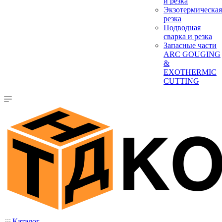
и резка
Экзотермическая
резка
Подводная
сварка и резка
Запасные части
ARC GOUGING
&
EXOTHERMIC
CUTTING
Каталог