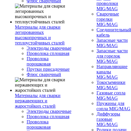
Флюс сварочный
проволоки
MIG/MAG
Сварочные
горелки
MIG/MAG
Материалы для сварки
Соединительны
легированных
кабель
высокопрочных и
Запасные части
теплоустойчивых сталей
MIG/MAG
Электроды сварочные
Запасные части
Проволока сплошная
для горелок
Проволока
MIG/MAG
порошковая
Направляющие
Прутки присадочные
каналы
Флюс сварочный
MIG/MAG
Токосъемники
MIG/MAG
Газовые сопла
Материалы для сварки
MIG/MAG
нержавеющих и
Пружины для
жаростойких сталей
сопла MIG/MAG
Электроды сварочные
Диффузоры
Проволока сплошная
газовые
Проволока
MIG/MAG
порошковая
Ролики подачи