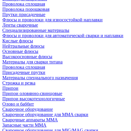
Проволока сплошная
Проволока порошковая
Прутки присадочные
Флюсы и проволоки для износостойкой наплавки
Ленты сварочные
Специализированные материалы
Флюсы и проволоки для автоматической сварки и наплавки
Кислые флюсы
Нейтральные флюсы
Основные флюсы
Высокоосновные флюсы
Материалы для сварки титана
Проволока сплошная
Присадочные прутки
Материалы специального назначения
Строжка и резка
Припои
Припои оловянно-свинцовые
Припои высокотехнологичные
Олово и баббит
Сварочное оборудование
Сварочное оборудование для MMA сварки
Сварочные аппараты MMA
Запасные части MMA
Сварочное оборудование для MIG/MAG сварки