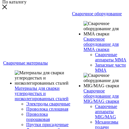
По каталогу
Сварочное оборудование
Сварочное
оборудование для
MMA сварки
Сварочные
аппараты MMA
Сварочные материалы
Запасные части
MMA
Материалы для сварки
Сварочное
углеродистых и
оборудование для
низколегированных сталей
MIG/MAG сварки
Электроды сварочные
Сварочные
Проволока сплошная
аппараты
Проволока
MIG/MAG
порошковая
Механизмы
Прутки присадочные
подачи