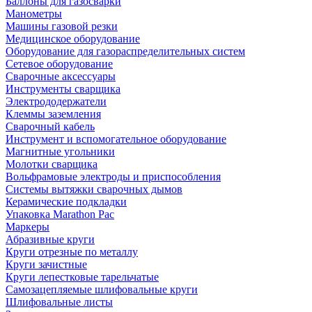
Баллоны для газосварки
Манометры
Машины газовой резки
Медицинское оборудование
Оборудование для газораспределительных систем
Сетевое оборудование
Сварочные аксессуары
Инструменты сварщика
Электрододержатели
Клеммы заземления
Сварочный кабель
Инструмент и вспомогательное оборудование
Магнитные угольники
Молотки сварщика
Вольфрамовые электроды и приспособления
Системы вытяжки сварочных дымов
Керамические подкладки
Упаковка Marathon Pac
Маркеры
Абразивные круги
Круги отрезные по металлу
Круги зачистные
Круги лепестковые тарельчатые
Самозацепляемые шлифовальные круги
Шлифовальные листы