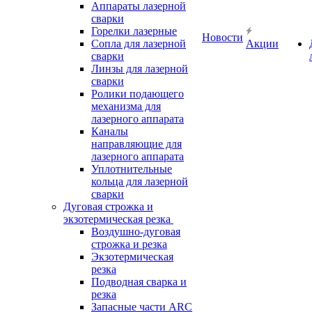
Аппараты лазерной
сварки
Горелки лазерные
Новости
Сопла для лазерной
Акции
сварки
Линзы для лазерной
сварки
Ролики подающего
механизма для
лазерного аппарата
Каналы
направляющие для
лазерного аппарата
Уплотнительные
кольца для лазерной
сварки
Дуговая строжка и
экзотермическая резка
Воздушно-дуговая
строжка и резка
Экзотермическая
резка
Подводная сварка и
резка
Запасные части ARC