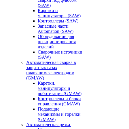
сварки под флюсом
(SAW)
Каретки и
манипуляторы (SAW)
Контроллеры (SAW)
Запасные части
Automation (SAW)
Оборудование для
позиционирования
изделий
Сварочные источники
(SAW)
Автоматическая сварка в
защитных газах
плавящимся электродом
(GMAW)
Каретки,
манипуляторы и
роботизация (GMAW)
Контроллеры и блоки
управления (GMAW)
Подающие
механизмы и горелки
(GMAW)
Автоматическая резка