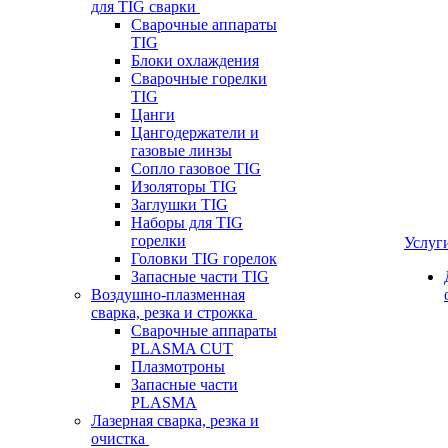
для TIG сварки
Сварочные аппараты
TIG
Блоки охлаждения
Сварочные горелки
TIG
Цанги
Цангодержатели и
газовые линзы
Сопло газовое TIG
Изоляторы TIG
Заглушки TIG
Наборы для TIG
горелки
Услуг
Головки TIG горелок
Запасные части TIG
Воздушно-плазменная
сварка, резка и строжка
Сварочные аппараты
PLASMA CUT
Плазмотроны
Запасные части
PLASMA
Лазерная сварка, резка и
очистка