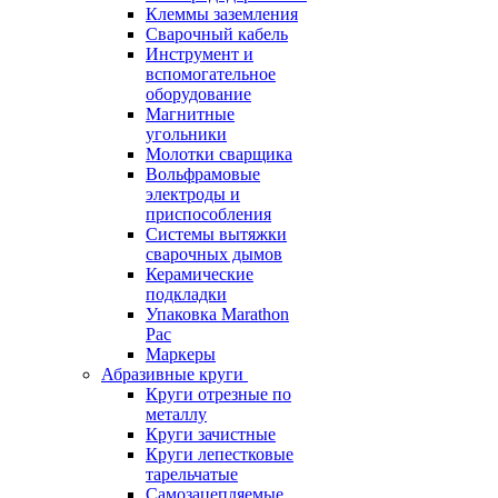
Клеммы заземления
Сварочный кабель
Инструмент и
вспомогательное
оборудование
Магнитные
угольники
Молотки сварщика
Вольфрамовые
электроды и
приспособления
Системы вытяжки
сварочных дымов
Керамические
подкладки
Упаковка Marathon
Pac
Маркеры
Абразивные круги
Круги отрезные по
металлу
Круги зачистные
Круги лепестковые
тарельчатые
Самозацепляемые