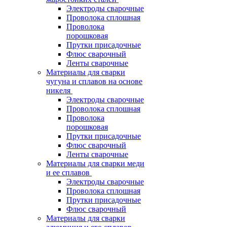
Электроды сварочные
Проволока сплошная
Проволока
порошковая
Прутки присадочные
Флюс сварочный
Ленты сварочные
Материалы для сварки
чугуна и сплавов на основе
никеля
Электроды сварочные
Проволока сплошная
Проволока
порошковая
Прутки присадочные
Флюс сварочный
Ленты сварочные
Материалы для сварки меди
и ее сплавов
Электроды сварочные
Проволока сплошная
Прутки присадочные
Флюс сварочный
Материалы для сварки