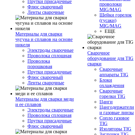
Прутки присадочные
проволоки
Флюс сварочный
MIG/MAG
Ленты сварочные
Шейки горелок
(гусаки)
MIG/MAG
+ ЕЩЕ
Материалы для сварки
чугуна и сплавов на основе
никеля
Электроды сварочные
Сварочное
Проволока сплошная
оборудование для TIG
Проволока
сварки
порошковая
Сварочные
Прутки присадочные
аппараты TIG
Флюс сварочный
Блоки
Ленты сварочные
охлаждения
Сварочные
горелки TIG
Материалы для сварки меди
Цанги
и ее сплавов
Цангодержатели
Электроды сварочные
и газовые линзы
Проволока сплошная
Сопло газовое
Прутки присадочные
TIG
Флюс сварочный
Изоляторы TIG
Заглушки TIG