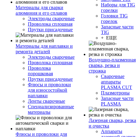
Наборы для TIG
Материалы для сварки
горелки
алюминия и его сплавов
Головки TIG
Электроды сварочные
горелок
Проволока сплошная
Запасные части
Прутки присадочные
TIG
+ ЕЩЕ
Материалы для наплавки и
ремонта деталей
Электроды сварочные
Воздушно-плазменная
Проволока сплошная
сварка, резка и
Проволока
строжка
порошковая
Сварочные
Прутки присадочные
аппараты
Флюсы и проволоки
PLASMA CUT
для износостойкой
Плазмотроны
наплавки
Запасные части
Ленты сварочные
PLASMA
Специализированные
материалы
Лазерная сварка, резка
и очистка
Аппараты
Флюсы и проволоки для
лазерной сварки