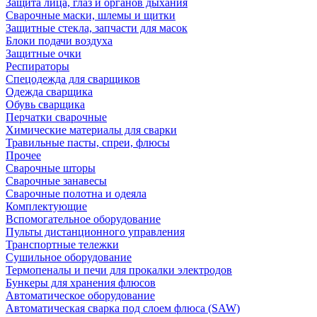
Защита лица, глаз и органов дыхания
Сварочные маски, шлемы и щитки
Защитные стекла, запчасти для масок
Блоки подачи воздуха
Защитные очки
Респираторы
Спецодежда для сварщиков
Одежда сварщика
Обувь сварщика
Перчатки сварочные
Химические материалы для сварки
Травильные пасты, спреи, флюсы
Прочее
Сварочные шторы
Сварочные занавесы
Сварочные полотна и одеяла
Комплектующие
Вспомогательное оборудование
Пульты дистанционного управления
Транспортные тележки
Сушильное оборудование
Термопеналы и печи для прокалки электродов
Бункеры для хранения флюсов
Автоматическое оборудование
Автоматическая сварка под слоем флюса (SAW)