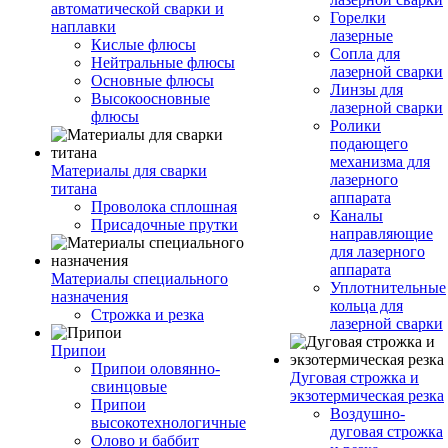
автоматической сварки и
Горелки
наплавки
лазерные
Кислые флюсы
Сопла для
Нейтральные флюсы
лазерной сварки
Основные флюсы
Линзы для
Высокоосновные
лазерной сварки
флюсы
Ролики
подающего
механизма для
Материалы для сварки
лазерного
титана
аппарата
Проволока сплошная
Каналы
Присадочные прутки
направляющие
для лазерного
аппарата
Материалы специального
Уплотнительные
назначения
кольца для
Строжка и резка
лазерной сварки
Припои
Припои оловянно-
Дуговая строжка и
свинцовые
экзотермическая резка
Припои
Воздушно-
высокотехнологичные
дуговая строжка
Олово и баббит