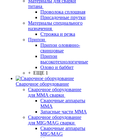
Материалы для сварки
титана
Проволока сплошная
Присадочные прутки
Материалы специального
назначения
Строжка и резка
Припои
Припои оловянно-
свинцовые
Припои
высокотехнологичные
Олово и баббит
+ ЕЩЕ 1
Сварочное оборудование
Сварочное оборудование
для MMA сварки
Сварочные аппараты
MMA
Запасные части MMA
Сварочное оборудование
для MIG/MAG сварки
Сварочные аппараты
MIG/MAG