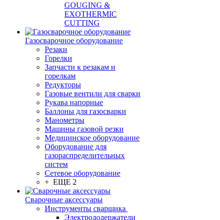
GOUGING &
EXOTHERMIC
CUTTING
Газосварочное оборудование
Резаки
Горелки
Запчасти к резакам и
горелкам
Редукторы
Газовые вентили для сварки
Рукава напорные
Баллоны для газосварки
Манометры
Машины газовой резки
Медицинское оборудование
Оборудование для
газораспределительных
систем
Сетевое оборудование
+ ЕЩЕ 2
Сварочные аксессуары
Инструменты сварщика
Электрододержатели