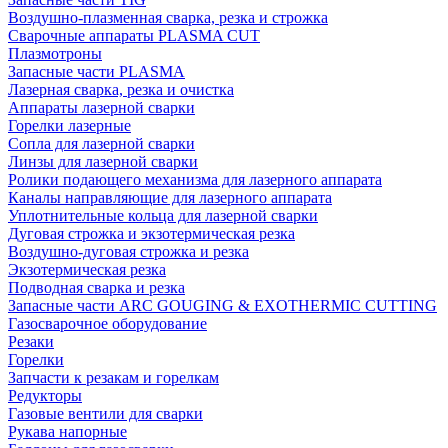
Воздушно-плазменная сварка, резка и строжка
Сварочные аппараты PLASMA CUT
Плазмотроны
Запасные части PLASMA
Лазерная сварка, резка и очистка
Аппараты лазерной сварки
Горелки лазерные
Сопла для лазерной сварки
Линзы для лазерной сварки
Ролики подающего механизма для лазерного аппарата
Каналы направляющие для лазерного аппарата
Уплотнительные кольца для лазерной сварки
Дуговая строжка и экзотермическая резка
Воздушно-дуговая строжка и резка
Экзотермическая резка
Подводная сварка и резка
Запасные части ARC GOUGING & EXOTHERMIC CUTTING
Газосварочное оборудование
Резаки
Горелки
Запчасти к резакам и горелкам
Редукторы
Газовые вентили для сварки
Рукава напорные