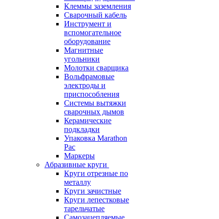
Клеммы заземления
Сварочный кабель
Инструмент и
вспомогательное
оборудование
Магнитные
угольники
Молотки сварщика
Вольфрамовые
электроды и
приспособления
Системы вытяжки
сварочных дымов
Керамические
подкладки
Упаковка Marathon
Pac
Маркеры
Абразивные круги
Круги отрезные по
металлу
Круги зачистные
Круги лепестковые
тарельчатые
Самозацепляемые