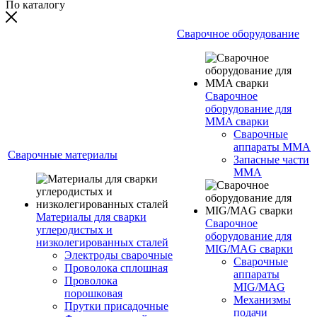
По каталогу
Сварочное оборудование
Сварочное
оборудование для
MMA сварки
Сварочные
аппараты MMA
Сварочные материалы
Запасные части
MMA
Материалы для сварки
Сварочное
углеродистых и
оборудование для
низколегированных сталей
MIG/MAG сварки
Электроды сварочные
Сварочные
Проволока сплошная
аппараты
Проволока
MIG/MAG
порошковая
Механизмы
Прутки присадочные
подачи