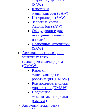
сварки под флюсом
(SAW)
Каретки и
манипуляторы (SAW)
Контроллеры (SAW)
Запасные части
Automation (SAW)
Оборудование для
позиционирования
изделий
Сварочные источники
(SAW)
Автоматическая сварка в
защитных газах
плавящимся электродом
(GMAW)
Каретки,
манипуляторы и
роботизация (GMAW)
Контроллеры и блоки
управления (GMAW)
Подающие
механизмы и горелки
(GMAW)
Автоматическая резка