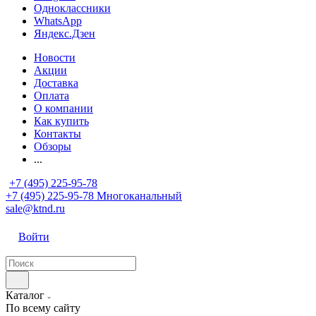
Одноклассники
WhatsApp
Яндекс.Дзен
Новости
Акции
Доставка
Оплата
О компании
Как купить
Контакты
Обзоры
...
+7 (495) 225-95-78
+7 (495) 225-95-78
Многоканальный
sale@ktnd.ru
Войти
Каталог
По всему сайту