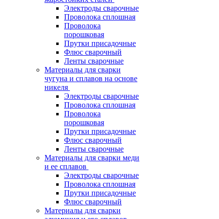
Электроды сварочные
Проволока сплошная
Проволока
порошковая
Прутки присадочные
Флюс сварочный
Ленты сварочные
Материалы для сварки
чугуна и сплавов на основе
никеля
Электроды сварочные
Проволока сплошная
Проволока
порошковая
Прутки присадочные
Флюс сварочный
Ленты сварочные
Материалы для сварки меди
и ее сплавов
Электроды сварочные
Проволока сплошная
Прутки присадочные
Флюс сварочный
Материалы для сварки