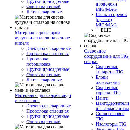
Прутки присадочные
проволоки
Флюс сварочный
MIG/MAG
Ленты сварочные
Шейки горелок
(гусаки)
MIG/MAG
+ ЕЩЕ
Материалы для сварки
чугуна и сплавов на основе
никеля
Электроды сварочные
Сварочное
Проволока сплошная
оборудование для TIG
Проволока
сварки
порошковая
Сварочные
Прутки присадочные
аппараты TIG
Флюс сварочный
Блоки
Ленты сварочные
охлаждения
Сварочные
горелки TIG
Материалы для сварки меди
Цанги
и ее сплавов
Цангодержатели
Электроды сварочные
и газовые линзы
Проволока сплошная
Сопло газовое
Прутки присадочные
TIG
Флюс сварочный
Изоляторы TIG
Заглушки TIG