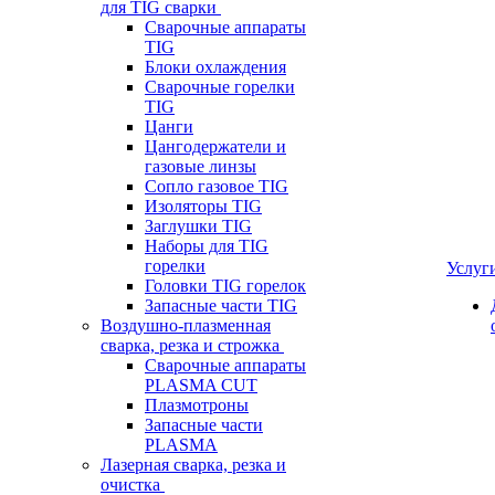
для TIG сварки
Сварочные аппараты
TIG
Блоки охлаждения
Сварочные горелки
TIG
Цанги
Цангодержатели и
газовые линзы
Сопло газовое TIG
Изоляторы TIG
Заглушки TIG
Наборы для TIG
горелки
Услуг
Головки TIG горелок
Запасные части TIG
Воздушно-плазменная
сварка, резка и строжка
Сварочные аппараты
PLASMA CUT
Плазмотроны
Запасные части
PLASMA
Лазерная сварка, резка и
очистка