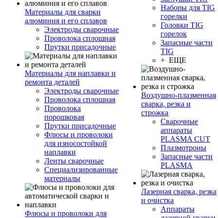
Наборы для TIG
Материалы для сварки
горелки
алюминия и его сплавов
Головки TIG
Электроды сварочные
горелок
Проволока сплошная
Запасные части
Прутки присадочные
TIG
+ ЕЩЕ
Материалы для наплавки и
ремонта деталей
Электроды сварочные
Воздушно-плазменная
Проволока сплошная
сварка, резка и
Проволока
строжка
порошковая
Сварочные
Прутки присадочные
аппараты
Флюсы и проволоки
PLASMA CUT
для износостойкой
Плазмотроны
наплавки
Запасные части
Ленты сварочные
PLASMA
Специализированные
материалы
Лазерная сварка, резка
и очистка
Аппараты
Флюсы и проволоки для
лазерной сварки