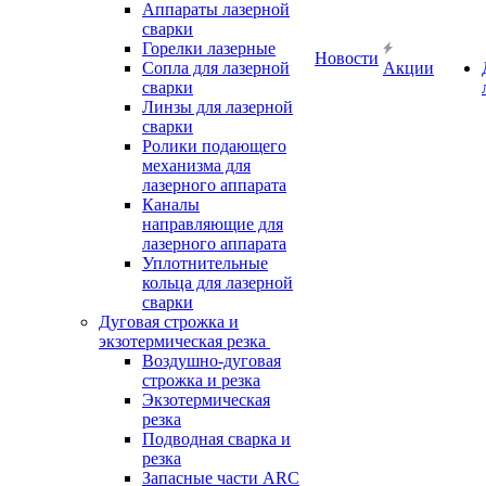
Аппараты лазерной
сварки
Горелки лазерные
Новости
Сопла для лазерной
Акции
сварки
Линзы для лазерной
сварки
Ролики подающего
механизма для
лазерного аппарата
Каналы
направляющие для
лазерного аппарата
Уплотнительные
кольца для лазерной
сварки
Дуговая строжка и
экзотермическая резка
Воздушно-дуговая
строжка и резка
Экзотермическая
резка
Подводная сварка и
резка
Запасные части ARC