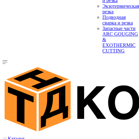
и резка
Экзотермическая
резка
Подводная
сварка и резка
Запасные части
ARC GOUGING
&
EXOTHERMIC
CUTTING
Каталог