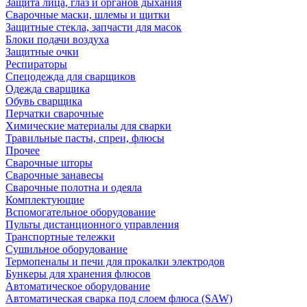
Защита лица, глаз и органов дыхания
Сварочные маски, шлемы и щитки
Защитные стекла, запчасти для масок
Блоки подачи воздуха
Защитные очки
Респираторы
Спецодежда для сварщиков
Одежда сварщика
Обувь сварщика
Перчатки сварочные
Химические материалы для сварки
Травильные пасты, спреи, флюсы
Прочее
Сварочные шторы
Сварочные занавесы
Сварочные полотна и одеяла
Комплектующие
Вспомогательное оборудование
Пульты дистанционного управления
Транспортные тележки
Сушильное оборудование
Термопеналы и печи для прокалки электродов
Бункеры для хранения флюсов
Автоматическое оборудование
Автоматическая сварка под слоем флюса (SAW)