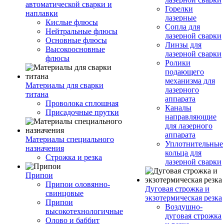
автоматической сварки и
Горелки
наплавки
лазерные
Кислые флюсы
Сопла для
Нейтральные флюсы
лазерной сварки
Основные флюсы
Линзы для
Высокоосновные
лазерной сварки
флюсы
Ролики
подающего
механизма для
Материалы для сварки
лазерного
титана
аппарата
Проволока сплошная
Каналы
Присадочные прутки
направляющие
для лазерного
аппарата
Материалы специального
Уплотнительные
назначения
кольца для
Строжка и резка
лазерной сварки
Припои
Припои оловянно-
Дуговая строжка и
свинцовые
экзотермическая резка
Припои
Воздушно-
высокотехнологичные
дуговая строжка
Олово и баббит