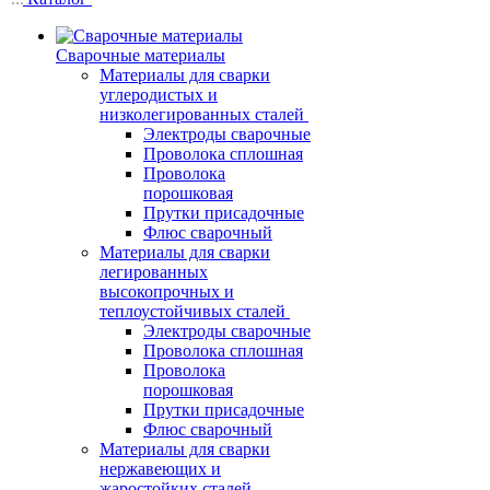
Сварочные материалы
Материалы для сварки
углеродистых и
низколегированных сталей
Электроды сварочные
Проволока сплошная
Проволока
порошковая
Прутки присадочные
Флюс сварочный
Материалы для сварки
легированных
высокопрочных и
теплоустойчивых сталей
Электроды сварочные
Проволока сплошная
Проволока
порошковая
Прутки присадочные
Флюс сварочный
Материалы для сварки
нержавеющих и
жаростойких сталей