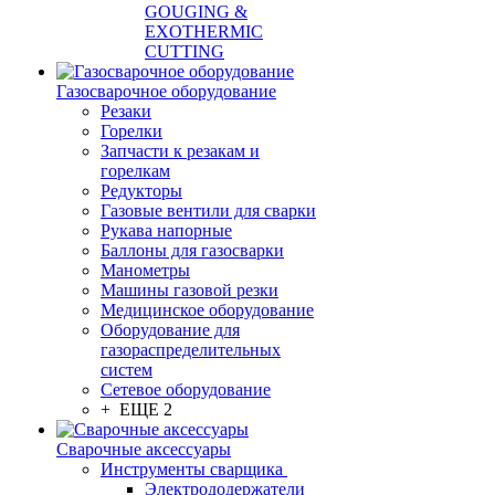
GOUGING &
EXOTHERMIC
CUTTING
Газосварочное оборудование
Резаки
Горелки
Запчасти к резакам и
горелкам
Редукторы
Газовые вентили для сварки
Рукава напорные
Баллоны для газосварки
Манометры
Машины газовой резки
Медицинское оборудование
Оборудование для
газораспределительных
систем
Сетевое оборудование
+ ЕЩЕ 2
Сварочные аксессуары
Инструменты сварщика
Электрододержатели