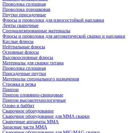
Проволока сплошная
Проволока порошковая
Прутки присадочные
Флюсы и проволоки для износостойкой наплавки
Ленты сварочные
Специализированные материалы
Флюсы и проволоки для автоматической сварки и наплавки
Кислые флюсы
Нейтральные флюсы
Основные флюсы
Высокоосновные флюсы
Материалы для сварки титана
Проволока сплошная
Присадочные прутки
Материалы специального назначения
Строжка и резка
Припои
Припои оловянно-свинцовые
Припои высокотехнологичные
Олово и баббит
Сварочное оборудование
Сварочное оборудование для MMA сварки
Сварочные аппараты MMA
Запасные части MMA
Сварочное оборудование для MIG/MAG сварки