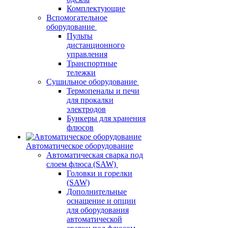
Комплектующие
Вспомогательное
оборудование
Пульты
дистанционного
управления
Транспортные
тележки
Сушильное оборудование
Термопеналы и печи
для прокалки
электродов
Бункеры для хранения
флюсов
Автоматическое оборудование
Автоматическая сварка под
слоем флюса (SAW)
Головки и горелки
(SAW)
Дополнительные
оснащение и опции
для оборудования
автоматической