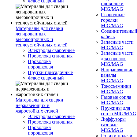
Флюс сварочный
проволоки
MIG/MAG
Сварочные
горелки
MIG/MAG
Материалы для сварки
Соединительны
легированных
кабель
высокопрочных и
Запасные части
теплоустойчивых сталей
MIG/MAG
Электроды сварочные
Запасные части
Проволока сплошная
для горелок
Проволока
MIG/MAG
порошковая
Направляющие
Прутки присадочные
каналы
Флюс сварочный
MIG/MAG
Токосъемники
MIG/MAG
Газовые сопла
Материалы для сварки
MIG/MAG
нержавеющих и
Пружины для
жаростойких сталей
сопла MIG/MAG
Электроды сварочные
Диффузоры
Проволока сплошная
газовые
Проволока
MIG/MAG
порошковая
Ролики подачи