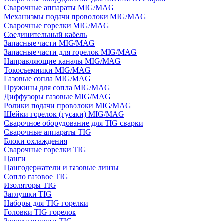
Сварочные аппараты MIG/MAG
Механизмы подачи проволоки MIG/MAG
Сварочные горелки MIG/MAG
Соединительный кабель
Запасные части MIG/MAG
Запасные части для горелок MIG/MAG
Направляющие каналы MIG/MAG
Токосъемники MIG/MAG
Газовые сопла MIG/MAG
Пружины для сопла MIG/MAG
Диффузоры газовые MIG/MAG
Ролики подачи проволоки MIG/MAG
Шейки горелок (гусаки) MIG/MAG
Сварочное оборудование для TIG сварки
Сварочные аппараты TIG
Блоки охлаждения
Сварочные горелки TIG
Цанги
Цангодержатели и газовые линзы
Сопло газовое TIG
Изоляторы TIG
Заглушки TIG
Наборы для TIG горелки
Головки TIG горелок
Запасные части TIG