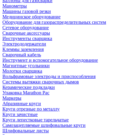
Баллоны для газосварки
Манометры
Машины газовой резки
Медицинское оборудование
Оборудование для газораспределительных систем
Сетевое оборудование
Сварочные аксессуары
Инструменты сварщика
Электрододержатели
Клеммы заземления
Сварочный кабель
Инструмент и вспомогательное оборудование
Магнитные угольники
Молотки сварщика
Вольфрамовые электроды и приспособления
Системы вытяжки сварочных дымов
Керамические подкладки
Упаковка Marathon Pac
Маркеры
Абразивные круги
Круги отрезные по металлу
Круги зачистные
Круги лепестковые тарельчатые
Самозацепляемые шлифовальные круги
Шлифовальные листы