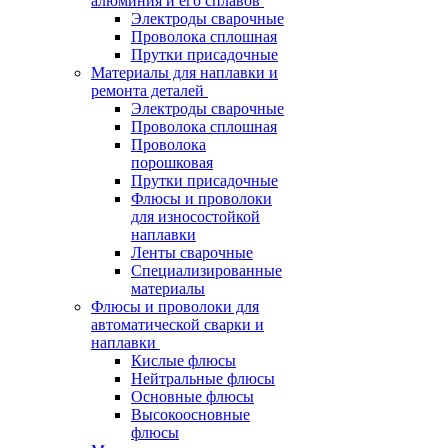
алюминия и его сплавов
Электроды сварочные
Проволока сплошная
Прутки присадочные
Материалы для наплавки и
ремонта деталей
Электроды сварочные
Проволока сплошная
Проволока
порошковая
Прутки присадочные
Флюсы и проволоки
для износостойкой
наплавки
Ленты сварочные
Специализированные
материалы
Флюсы и проволоки для
автоматической сварки и
наплавки
Кислые флюсы
Нейтральные флюсы
Основные флюсы
Высокоосновные
флюсы