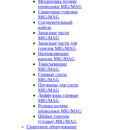
Механизмы подачи
проволоки MIG/MAG
Сварочные горелки
MIG/MAG
Соединительный
кабель
Запасные части
MIG/MAG
Запасные части для
горелок MIG/MAG
Направляющие
каналы MIG/MAG
Токосъемники
MIG/MAG
Газовые сопла
MIG/MAG
Пружины для сопла
MIG/MAG
Диффузоры газовые
MIG/MAG
Ролики подачи
проволоки MIG/MAG
Шейки горелок
(гусаки) MIG/MAG
Сварочное оборудование