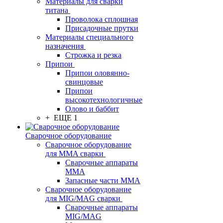
Материалы для сварки
титана
Проволока сплошная
Присадочные прутки
Материалы специального
назначения
Строжка и резка
Припои
Припои оловянно-
свинцовые
Припои
высокотехнологичные
Олово и баббит
+ ЕЩЕ 1
Сварочное оборудование
Сварочное оборудование
для MMA сварки
Сварочные аппараты
MMA
Запасные части MMA
Сварочное оборудование
для MIG/MAG сварки
Сварочные аппараты
MIG/MAG