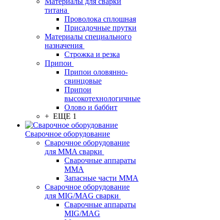
Материалы для сварки
титана
Проволока сплошная
Присадочные прутки
Материалы специального
назначения
Строжка и резка
Припои
Припои оловянно-
свинцовые
Припои
высокотехнологичные
Олово и баббит
+ ЕЩЕ 1
Сварочное оборудование
Сварочное оборудование
для MMA сварки
Сварочные аппараты
MMA
Запасные части MMA
Сварочное оборудование
для MIG/MAG сварки
Сварочные аппараты
MIG/MAG