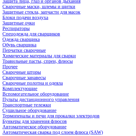
Защита лица, глаз и органов дыхания
Сварочные маски, шлемы и щитки
Защитные стекла, запчасти для масок
Блоки подачи воздуха
Защитные очки
Респираторы
Спецодежда для сварщиков
Одежда сварщика
Обувь сварщика
Перчатки сварочные
Химические материалы для сварки
Травильные пасты, спреи, флюсы
Прочее
Сварочные шторы
Сварочные занавесы
Сварочные полотна и одеяла
Комплектующие
Вспомогательное оборудование
Пульты дистанционного управления
Транспортные тележки
Сушильное оборудование
Термопеналы и печи для прокалки электродов
Бункеры для хранения флюсов
Автоматическое оборудование
Автоматическая сварка под слоем флюса (SAW)