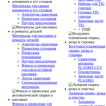
Наборы для TIG
Материалы для сварки
горелки
алюминия и его сплавов
Головки TIG
Электроды сварочные
горелок
Проволока сплошная
Запасные части
Прутки присадочные
TIG
+ ЕЩЕ
Материалы для наплавки и
ремонта деталей
Электроды сварочные
Воздушно-плазменная
Проволока сплошная
сварка, резка и
Проволока
строжка
порошковая
Сварочные
Прутки присадочные
аппараты
Флюсы и проволоки
PLASMA CUT
для износостойкой
Плазмотроны
наплавки
Запасные части
Ленты сварочные
PLASMA
Специализированные
материалы
Лазерная сварка, резка
и очистка
Аппараты
Флюсы и проволоки для
лазерной сварки