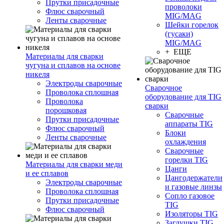
Прутки присадочные
проволоки
Флюс сварочный
MIG/MAG
Ленты сварочные
Шейки горелок
(гусаки)
MIG/MAG
+ ЕЩЕ
Материалы для сварки
чугуна и сплавов на основе
никеля
Электроды сварочные
Сварочное
Проволока сплошная
оборудование для TIG
Проволока
сварки
порошковая
Сварочные
Прутки присадочные
аппараты TIG
Флюс сварочный
Блоки
Ленты сварочные
охлаждения
Сварочные
горелки TIG
Материалы для сварки меди
Цанги
и ее сплавов
Цангодержатели
Электроды сварочные
и газовые линзы
Проволока сплошная
Сопло газовое
Прутки присадочные
TIG
Флюс сварочный
Изоляторы TIG
Заглушки TIG