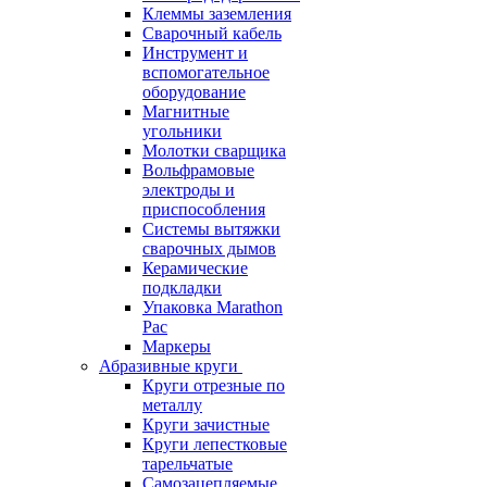
Клеммы заземления
Сварочный кабель
Инструмент и
вспомогательное
оборудование
Магнитные
угольники
Молотки сварщика
Вольфрамовые
электроды и
приспособления
Системы вытяжки
сварочных дымов
Керамические
подкладки
Упаковка Marathon
Pac
Маркеры
Абразивные круги
Круги отрезные по
металлу
Круги зачистные
Круги лепестковые
тарельчатые
Самозацепляемые