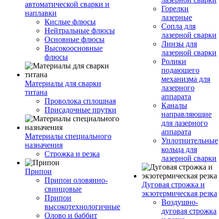
автоматической сварки и
Горелки
наплавки
лазерные
Кислые флюсы
Сопла для
Нейтральные флюсы
лазерной сварки
Основные флюсы
Линзы для
Высокоосновные
лазерной сварки
флюсы
Ролики
подающего
механизма для
Материалы для сварки
лазерного
титана
аппарата
Проволока сплошная
Каналы
Присадочные прутки
направляющие
для лазерного
аппарата
Материалы специального
Уплотнительные
назначения
кольца для
Строжка и резка
лазерной сварки
Припои
Припои оловянно-
Дуговая строжка и
свинцовые
экзотермическая резка
Припои
Воздушно-
высокотехнологичные
дуговая строжка
Олово и баббит