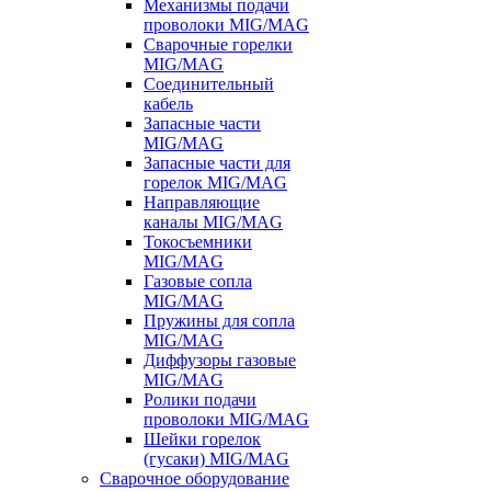
Механизмы подачи
проволоки MIG/MAG
Сварочные горелки
MIG/MAG
Соединительный
кабель
Запасные части
MIG/MAG
Запасные части для
горелок MIG/MAG
Направляющие
каналы MIG/MAG
Токосъемники
MIG/MAG
Газовые сопла
MIG/MAG
Пружины для сопла
MIG/MAG
Диффузоры газовые
MIG/MAG
Ролики подачи
проволоки MIG/MAG
Шейки горелок
(гусаки) MIG/MAG
Сварочное оборудование