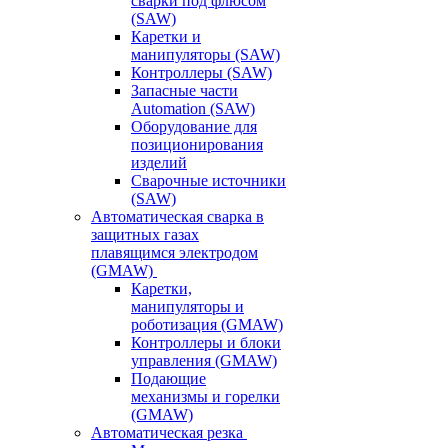
сварки под флюсом
(SAW)
Каретки и
манипуляторы (SAW)
Контроллеры (SAW)
Запасные части
Automation (SAW)
Оборудование для
позиционирования
изделий
Сварочные источники
(SAW)
Автоматическая сварка в
защитных газах
плавящимся электродом
(GMAW)
Каретки,
манипуляторы и
роботизация (GMAW)
Контроллеры и блоки
управления (GMAW)
Подающие
механизмы и горелки
(GMAW)
Автоматическая резка