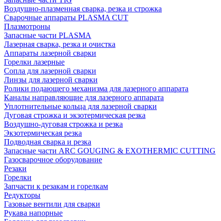
Воздушно-плазменная сварка, резка и строжка
Сварочные аппараты PLASMA CUT
Плазмотроны
Запасные части PLASMA
Лазерная сварка, резка и очистка
Аппараты лазерной сварки
Горелки лазерные
Сопла для лазерной сварки
Линзы для лазерной сварки
Ролики подающего механизма для лазерного аппарата
Каналы направляющие для лазерного аппарата
Уплотнительные кольца для лазерной сварки
Дуговая строжка и экзотермическая резка
Воздушно-дуговая строжка и резка
Экзотермическая резка
Подводная сварка и резка
Запасные части ARC GOUGING & EXOTHERMIC CUTTING
Газосварочное оборудование
Резаки
Горелки
Запчасти к резакам и горелкам
Редукторы
Газовые вентили для сварки
Рукава напорные