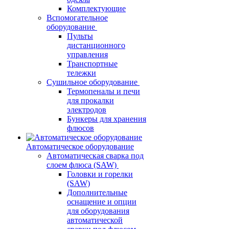
Комплектующие
Вспомогательное
оборудование
Пульты
дистанционного
управления
Транспортные
тележки
Сушильное оборудование
Термопеналы и печи
для прокалки
электродов
Бункеры для хранения
флюсов
Автоматическое оборудование
Автоматическая сварка под
слоем флюса (SAW)
Головки и горелки
(SAW)
Дополнительные
оснащение и опции
для оборудования
автоматической