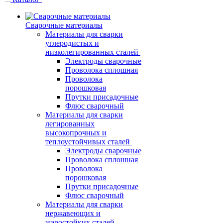
Сварочные материалы
Материалы для сварки
углеродистых и
низколегированных сталей
Электроды сварочные
Проволока сплошная
Проволока
порошковая
Прутки присадочные
Флюс сварочный
Материалы для сварки
легированных
высокопрочных и
теплоустойчивых сталей
Электроды сварочные
Проволока сплошная
Проволока
порошковая
Прутки присадочные
Флюс сварочный
Материалы для сварки
нержавеющих и
жаростойких сталей