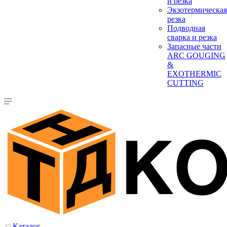
и резка
Экзотермическая
резка
Подводная
сварка и резка
Запасные части
ARC GOUGING
&
EXOTHERMIC
CUTTING
Каталог