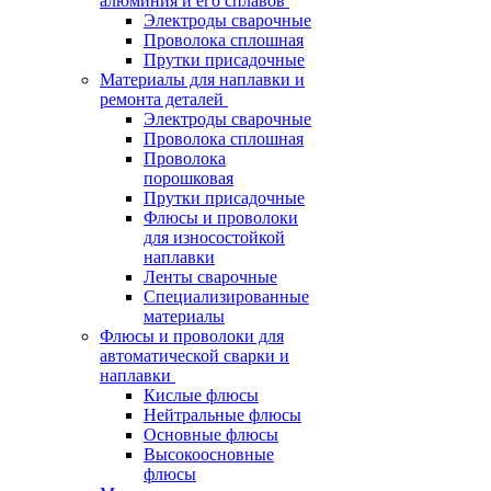
алюминия и его сплавов
Электроды сварочные
Проволока сплошная
Прутки присадочные
Материалы для наплавки и
ремонта деталей
Электроды сварочные
Проволока сплошная
Проволока
порошковая
Прутки присадочные
Флюсы и проволоки
для износостойкой
наплавки
Ленты сварочные
Специализированные
материалы
Флюсы и проволоки для
автоматической сварки и
наплавки
Кислые флюсы
Нейтральные флюсы
Основные флюсы
Высокоосновные
флюсы