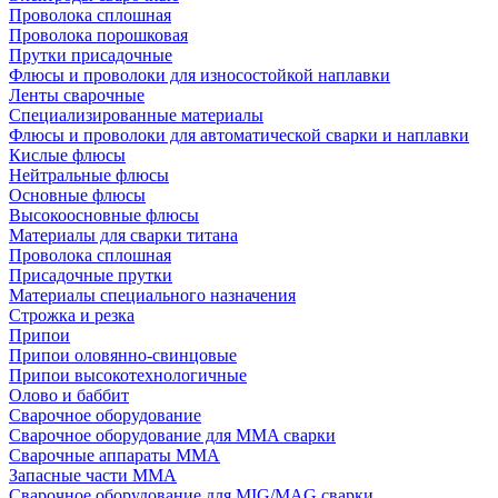
Проволока сплошная
Проволока порошковая
Прутки присадочные
Флюсы и проволоки для износостойкой наплавки
Ленты сварочные
Специализированные материалы
Флюсы и проволоки для автоматической сварки и наплавки
Кислые флюсы
Нейтральные флюсы
Основные флюсы
Высокоосновные флюсы
Материалы для сварки титана
Проволока сплошная
Присадочные прутки
Материалы специального назначения
Строжка и резка
Припои
Припои оловянно-свинцовые
Припои высокотехнологичные
Олово и баббит
Сварочное оборудование
Сварочное оборудование для MMA сварки
Сварочные аппараты MMA
Запасные части MMA
Сварочное оборудование для MIG/MAG сварки