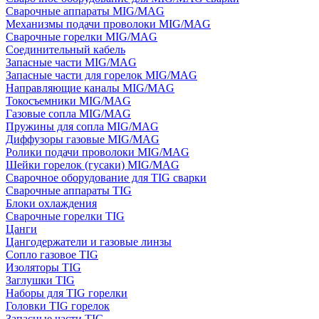
Сварочные аппараты MIG/MAG
Механизмы подачи проволоки MIG/MAG
Сварочные горелки MIG/MAG
Соединительный кабель
Запасные части MIG/MAG
Запасные части для горелок MIG/MAG
Направляющие каналы MIG/MAG
Токосъемники MIG/MAG
Газовые сопла MIG/MAG
Пружины для сопла MIG/MAG
Диффузоры газовые MIG/MAG
Ролики подачи проволоки MIG/MAG
Шейки горелок (гусаки) MIG/MAG
Сварочное оборудование для TIG сварки
Сварочные аппараты TIG
Блоки охлаждения
Сварочные горелки TIG
Цанги
Цангодержатели и газовые линзы
Сопло газовое TIG
Изоляторы TIG
Заглушки TIG
Наборы для TIG горелки
Головки TIG горелок
Запасные части TIG