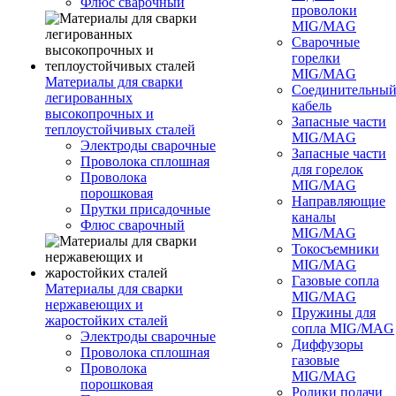
Флюс сварочный
проволоки
MIG/MAG
Сварочные
горелки
MIG/MAG
Материалы для сварки
Соединительны
легированных
кабель
высокопрочных и
Запасные части
теплоустойчивых сталей
MIG/MAG
Электроды сварочные
Запасные части
Проволока сплошная
для горелок
Проволока
MIG/MAG
порошковая
Направляющие
Прутки присадочные
каналы
Флюс сварочный
MIG/MAG
Токосъемники
MIG/MAG
Газовые сопла
Материалы для сварки
MIG/MAG
нержавеющих и
Пружины для
жаростойких сталей
сопла MIG/MAG
Электроды сварочные
Диффузоры
Проволока сплошная
газовые
Проволока
MIG/MAG
порошковая
Ролики подачи