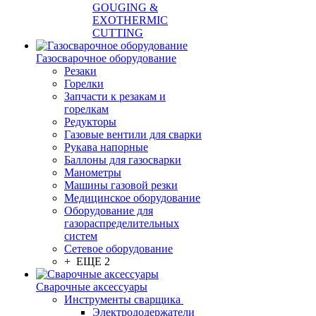
GOUGING &
EXOTHERMIC
CUTTING
Газосварочное оборудование
Резаки
Горелки
Запчасти к резакам и
горелкам
Редукторы
Газовые вентили для сварки
Рукава напорные
Баллоны для газосварки
Манометры
Машины газовой резки
Медицинское оборудование
Оборудование для
газораспределительных
систем
Сетевое оборудование
+ ЕЩЕ 2
Сварочные аксессуары
Инструменты сварщика
Электрододержатели