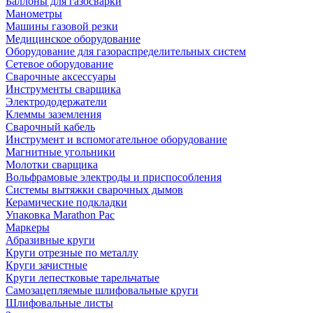
Баллоны для газосварки
Манометры
Машины газовой резки
Медицинское оборудование
Оборудование для газораспределительных систем
Сетевое оборудование
Сварочные аксессуары
Инструменты сварщика
Электрододержатели
Клеммы заземления
Сварочный кабель
Инструмент и вспомогательное оборудование
Магнитные угольники
Молотки сварщика
Вольфрамовые электроды и приспособления
Системы вытяжки сварочных дымов
Керамические подкладки
Упаковка Marathon Pac
Маркеры
Абразивные круги
Круги отрезные по металлу
Круги зачистные
Круги лепестковые тарельчатые
Самозацепляемые шлифовальные круги
Шлифовальные листы