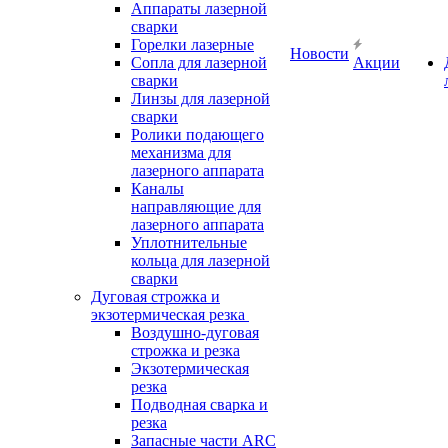
Аппараты лазерной
сварки
Горелки лазерные
Новости
Сопла для лазерной
Акции
сварки
Линзы для лазерной
сварки
Ролики подающего
механизма для
лазерного аппарата
Каналы
направляющие для
лазерного аппарата
Уплотнительные
кольца для лазерной
сварки
Дуговая строжка и
экзотермическая резка
Воздушно-дуговая
строжка и резка
Экзотермическая
резка
Подводная сварка и
резка
Запасные части ARC