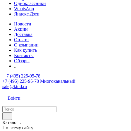
Одноклассники
WhatsApp
Яндекс.Дзен
Новости
Акции
Доставка
Оплата
О компании
Как купить
Контакты
Обзоры
...
+7 (495) 225-95-78
+7 (495) 225-95-78
Многоканальный
sale@ktnd.ru
Войти
Каталог
По всему сайту