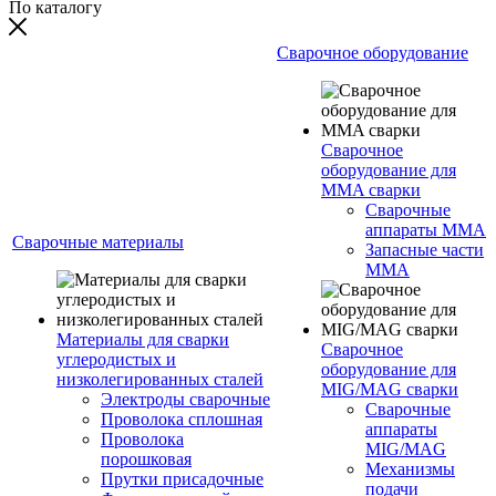
По каталогу
Сварочное оборудование
Сварочное
оборудование для
MMA сварки
Сварочные
аппараты MMA
Сварочные материалы
Запасные части
MMA
Материалы для сварки
Сварочное
углеродистых и
оборудование для
низколегированных сталей
MIG/MAG сварки
Электроды сварочные
Сварочные
Проволока сплошная
аппараты
Проволока
MIG/MAG
порошковая
Механизмы
Прутки присадочные
подачи