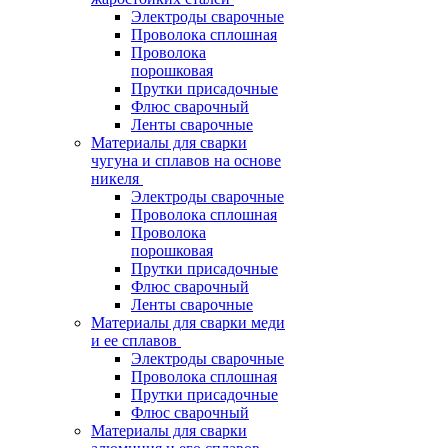
Электроды сварочные
Проволока сплошная
Проволока
порошковая
Прутки присадочные
Флюс сварочный
Ленты сварочные
Материалы для сварки
чугуна и сплавов на основе
никеля
Электроды сварочные
Проволока сплошная
Проволока
порошковая
Прутки присадочные
Флюс сварочный
Ленты сварочные
Материалы для сварки меди
и ее сплавов
Электроды сварочные
Проволока сплошная
Прутки присадочные
Флюс сварочный
Материалы для сварки