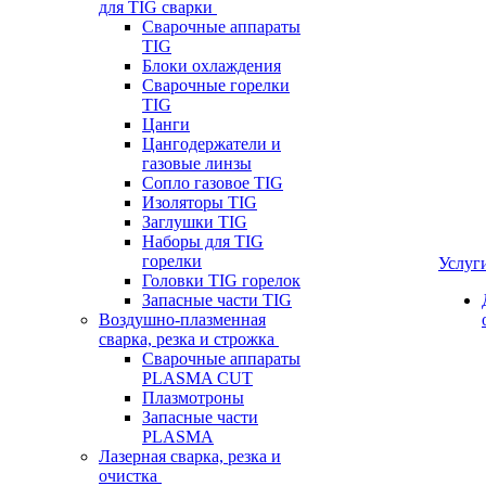
для TIG сварки
Сварочные аппараты
TIG
Блоки охлаждения
Сварочные горелки
TIG
Цанги
Цангодержатели и
газовые линзы
Сопло газовое TIG
Изоляторы TIG
Заглушки TIG
Наборы для TIG
горелки
Услуг
Головки TIG горелок
Запасные части TIG
Воздушно-плазменная
сварка, резка и строжка
Сварочные аппараты
PLASMA CUT
Плазмотроны
Запасные части
PLASMA
Лазерная сварка, резка и
очистка