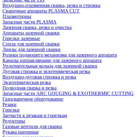
Воздушно-плазменная сварка, резка и строжка
Сварочные аппараты PLASMA CUT
Плазмотроны
Запасные части PLASMA
Лазерная сварка, резка и очистка
Аппараты лазерной сварки
Горелки лазерные
Сопла для лазерной сварки
Линзы для лазерной сварки
Ролики подающего механизма для лазерного аппарата
Каналы направляющие для лазерного аппарата
Уплотнительные кольца для лазерной сварки
Дуговая строжка и экзотермическая резка
Воздушно-дуговая строжка и резка
Экзотермическая резка
Подводная сварка и резка
Запасные части ARC GOUGING & EXOTHERMIC CUTTING
Газосварочное оборудование
Резаки
Горелки
Запчасти к резакам и горелкам
Редукторы
Газовые вентили для сварки
Рукава напорные