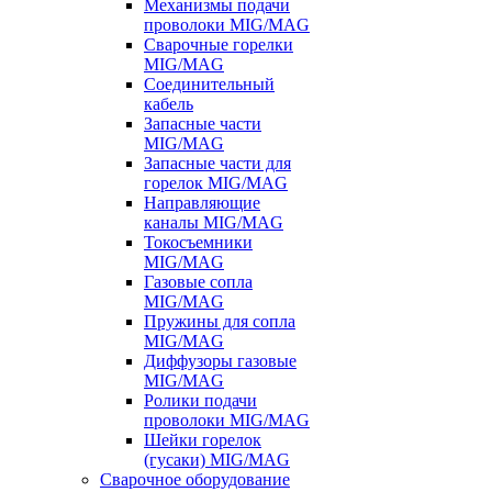
Механизмы подачи
проволоки MIG/MAG
Сварочные горелки
MIG/MAG
Соединительный
кабель
Запасные части
MIG/MAG
Запасные части для
горелок MIG/MAG
Направляющие
каналы MIG/MAG
Токосъемники
MIG/MAG
Газовые сопла
MIG/MAG
Пружины для сопла
MIG/MAG
Диффузоры газовые
MIG/MAG
Ролики подачи
проволоки MIG/MAG
Шейки горелок
(гусаки) MIG/MAG
Сварочное оборудование