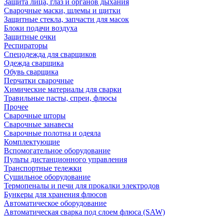
Защита лица, глаз и органов дыхания
Сварочные маски, шлемы и щитки
Защитные стекла, запчасти для масок
Блоки подачи воздуха
Защитные очки
Респираторы
Спецодежда для сварщиков
Одежда сварщика
Обувь сварщика
Перчатки сварочные
Химические материалы для сварки
Травильные пасты, спреи, флюсы
Прочее
Сварочные шторы
Сварочные занавесы
Сварочные полотна и одеяла
Комплектующие
Вспомогательное оборудование
Пульты дистанционного управления
Транспортные тележки
Сушильное оборудование
Термопеналы и печи для прокалки электродов
Бункеры для хранения флюсов
Автоматическое оборудование
Автоматическая сварка под слоем флюса (SAW)