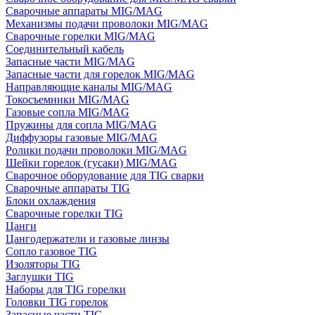
Сварочные аппараты MIG/MAG
Механизмы подачи проволоки MIG/MAG
Сварочные горелки MIG/MAG
Соединительный кабель
Запасные части MIG/MAG
Запасные части для горелок MIG/MAG
Направляющие каналы MIG/MAG
Токосъемники MIG/MAG
Газовые сопла MIG/MAG
Пружины для сопла MIG/MAG
Диффузоры газовые MIG/MAG
Ролики подачи проволоки MIG/MAG
Шейки горелок (гусаки) MIG/MAG
Сварочное оборудование для TIG сварки
Сварочные аппараты TIG
Блоки охлаждения
Сварочные горелки TIG
Цанги
Цангодержатели и газовые линзы
Сопло газовое TIG
Изоляторы TIG
Заглушки TIG
Наборы для TIG горелки
Головки TIG горелок
Запасные части TIG