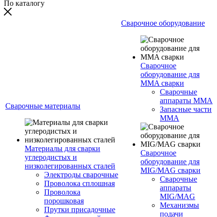
По каталогу
Сварочное оборудование
Сварочное
оборудование для
MMA сварки
Сварочные
аппараты MMA
Сварочные материалы
Запасные части
MMA
Материалы для сварки
Сварочное
углеродистых и
оборудование для
низколегированных сталей
MIG/MAG сварки
Электроды сварочные
Сварочные
Проволока сплошная
аппараты
Проволока
MIG/MAG
порошковая
Механизмы
Прутки присадочные
подачи