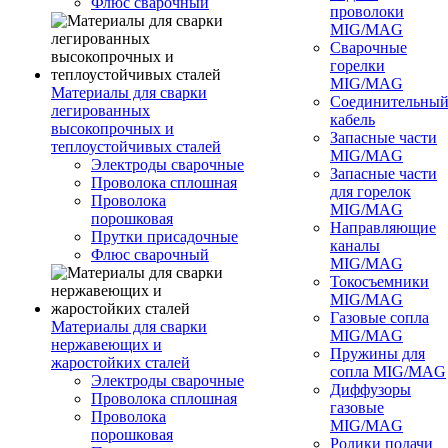
Флюс сварочный
проволоки
MIG/MAG
Сварочные
горелки
MIG/MAG
Материалы для сварки
Соединительны
легированных
кабель
высокопрочных и
Запасные части
теплоустойчивых сталей
MIG/MAG
Электроды сварочные
Запасные части
Проволока сплошная
для горелок
Проволока
MIG/MAG
порошковая
Направляющие
Прутки присадочные
каналы
Флюс сварочный
MIG/MAG
Токосъемники
MIG/MAG
Газовые сопла
Материалы для сварки
MIG/MAG
нержавеющих и
Пружины для
жаростойких сталей
сопла MIG/MAG
Электроды сварочные
Диффузоры
Проволока сплошная
газовые
Проволока
MIG/MAG
порошковая
Ролики подачи