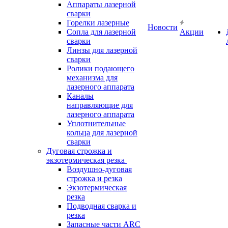
Аппараты лазерной
сварки
Горелки лазерные
Новости
Сопла для лазерной
Акции
сварки
Линзы для лазерной
сварки
Ролики подающего
механизма для
лазерного аппарата
Каналы
направляющие для
лазерного аппарата
Уплотнительные
кольца для лазерной
сварки
Дуговая строжка и
экзотермическая резка
Воздушно-дуговая
строжка и резка
Экзотермическая
резка
Подводная сварка и
резка
Запасные части ARC