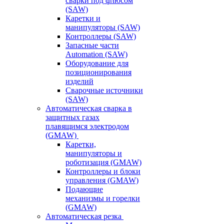
сварки под флюсом
(SAW)
Каретки и
манипуляторы (SAW)
Контроллеры (SAW)
Запасные части
Automation (SAW)
Оборудование для
позиционирования
изделий
Сварочные источники
(SAW)
Автоматическая сварка в
защитных газах
плавящимся электродом
(GMAW)
Каретки,
манипуляторы и
роботизация (GMAW)
Контроллеры и блоки
управления (GMAW)
Подающие
механизмы и горелки
(GMAW)
Автоматическая резка