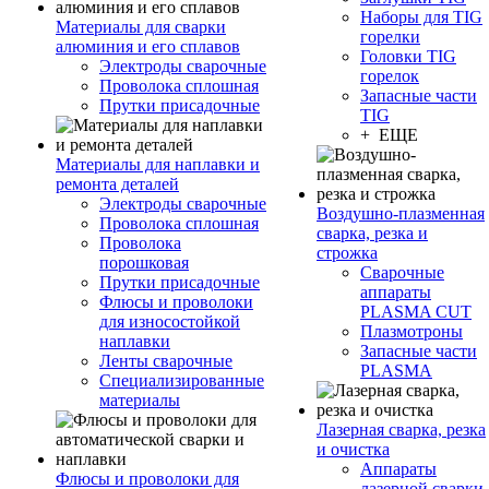
Наборы для TIG
Материалы для сварки
горелки
алюминия и его сплавов
Головки TIG
Электроды сварочные
горелок
Проволока сплошная
Запасные части
Прутки присадочные
TIG
+ ЕЩЕ
Материалы для наплавки и
ремонта деталей
Электроды сварочные
Воздушно-плазменная
Проволока сплошная
сварка, резка и
Проволока
строжка
порошковая
Сварочные
Прутки присадочные
аппараты
Флюсы и проволоки
PLASMA CUT
для износостойкой
Плазмотроны
наплавки
Запасные части
Ленты сварочные
PLASMA
Специализированные
материалы
Лазерная сварка, резка
и очистка
Аппараты
Флюсы и проволоки для
лазерной сварки