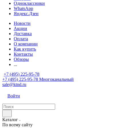
Одноклассники
WhatsApp
Яндекс.Дзен
Новости
Акции
Доставка
Оплата
О компании
Как купить
Контакты
Обзоры
...
+7 (495) 225-95-78
+7 (495) 225-95-78
Многоканальный
sale@ktnd.ru
Войти
Каталог
По всему сайту