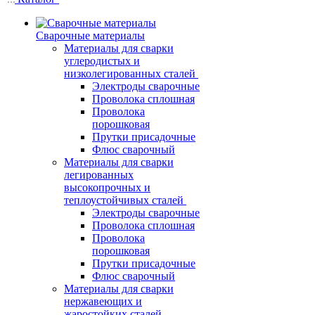
Сварочные материалы
Материалы для сварки
углеродистых и
низколегированных сталей
Электроды сварочные
Проволока сплошная
Проволока
порошковая
Прутки присадочные
Флюс сварочный
Материалы для сварки
легированных
высокопрочных и
теплоустойчивых сталей
Электроды сварочные
Проволока сплошная
Проволока
порошковая
Прутки присадочные
Флюс сварочный
Материалы для сварки
нержавеющих и
жаростойких сталей