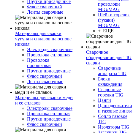
Прутки присадочные
проволоки
Флюс сварочный
MIG/MAG
Ленты сварочные
Шейки горелок
(гусаки)
MIG/MAG
+ ЕЩЕ
Материалы для сварки
чугуна и сплавов на основе
никеля
Электроды сварочные
Сварочное
Проволока сплошная
оборудование для TIG
Проволока
сварки
порошковая
Сварочные
Прутки присадочные
аппараты TIG
Флюс сварочный
Блоки
Ленты сварочные
охлаждения
Сварочные
горелки TIG
Материалы для сварки меди
Цанги
и ее сплавов
Цангодержатели
Электроды сварочные
и газовые линзы
Проволока сплошная
Сопло газовое
Прутки присадочные
TIG
Флюс сварочный
Изоляторы TIG
Заглушки TIG