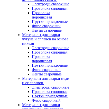
Электроды сварочные
Проволока сплошная
Проволока
порошковая
Прутки присадочные
Флюс сварочный
Ленты сварочные
Материалы для сварки
чугуна и сплавов на основе
никеля
Электроды сварочные
Проволока сплошная
Проволока
порошковая
Прутки присадочные
Флюс сварочный
Ленты сварочные
Материалы для сварки меди
и ее сплавов
Электроды сварочные
Проволока сплошная
Прутки присадочные
Флюс сварочный
Материалы для сварки