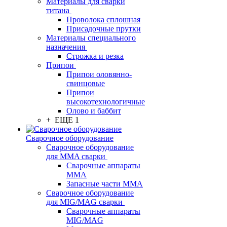
Материалы для сварки
титана
Проволока сплошная
Присадочные прутки
Материалы специального
назначения
Строжка и резка
Припои
Припои оловянно-
свинцовые
Припои
высокотехнологичные
Олово и баббит
+ ЕЩЕ 1
Сварочное оборудование
Сварочное оборудование
для MMA сварки
Сварочные аппараты
MMA
Запасные части MMA
Сварочное оборудование
для MIG/MAG сварки
Сварочные аппараты
MIG/MAG