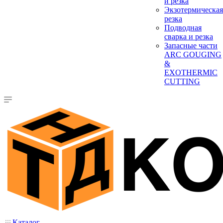
и резка
Экзотермическая
резка
Подводная
сварка и резка
Запасные части
ARC GOUGING
&
EXOTHERMIC
CUTTING
Каталог