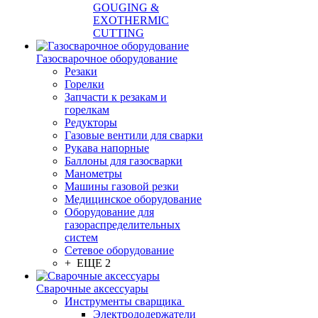
GOUGING &
EXOTHERMIC
CUTTING
Газосварочное оборудование
Резаки
Горелки
Запчасти к резакам и
горелкам
Редукторы
Газовые вентили для сварки
Рукава напорные
Баллоны для газосварки
Манометры
Машины газовой резки
Медицинское оборудование
Оборудование для
газораспределительных
систем
Сетевое оборудование
+ ЕЩЕ 2
Сварочные аксессуары
Инструменты сварщика
Электрододержатели