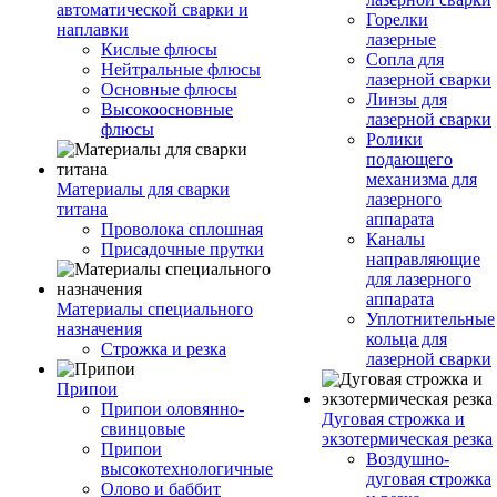
автоматической сварки и
Горелки
наплавки
лазерные
Кислые флюсы
Сопла для
Нейтральные флюсы
лазерной сварки
Основные флюсы
Линзы для
Высокоосновные
лазерной сварки
флюсы
Ролики
подающего
механизма для
Материалы для сварки
лазерного
титана
аппарата
Проволока сплошная
Каналы
Присадочные прутки
направляющие
для лазерного
аппарата
Материалы специального
Уплотнительные
назначения
кольца для
Строжка и резка
лазерной сварки
Припои
Припои оловянно-
Дуговая строжка и
свинцовые
экзотермическая резка
Припои
Воздушно-
высокотехнологичные
дуговая строжка
Олово и баббит