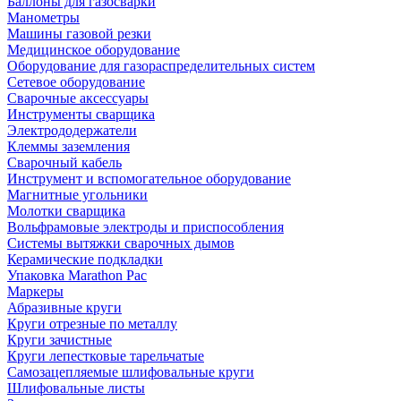
Баллоны для газосварки
Манометры
Машины газовой резки
Медицинское оборудование
Оборудование для газораспределительных систем
Сетевое оборудование
Сварочные аксессуары
Инструменты сварщика
Электрододержатели
Клеммы заземления
Сварочный кабель
Инструмент и вспомогательное оборудование
Магнитные угольники
Молотки сварщика
Вольфрамовые электроды и приспособления
Системы вытяжки сварочных дымов
Керамические подкладки
Упаковка Marathon Pac
Маркеры
Абразивные круги
Круги отрезные по металлу
Круги зачистные
Круги лепестковые тарельчатые
Самозацепляемые шлифовальные круги
Шлифовальные листы