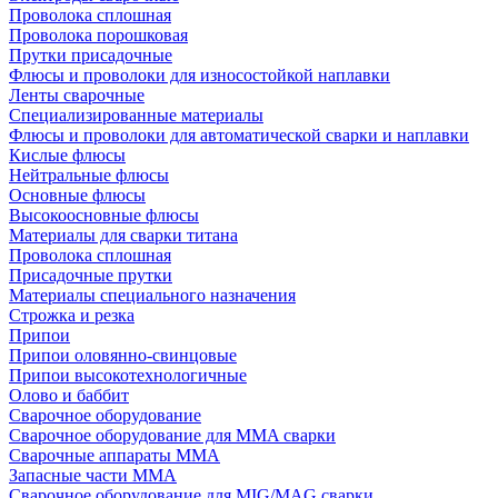
Проволока сплошная
Проволока порошковая
Прутки присадочные
Флюсы и проволоки для износостойкой наплавки
Ленты сварочные
Специализированные материалы
Флюсы и проволоки для автоматической сварки и наплавки
Кислые флюсы
Нейтральные флюсы
Основные флюсы
Высокоосновные флюсы
Материалы для сварки титана
Проволока сплошная
Присадочные прутки
Материалы специального назначения
Строжка и резка
Припои
Припои оловянно-свинцовые
Припои высокотехнологичные
Олово и баббит
Сварочное оборудование
Сварочное оборудование для MMA сварки
Сварочные аппараты MMA
Запасные части MMA
Сварочное оборудование для MIG/MAG сварки