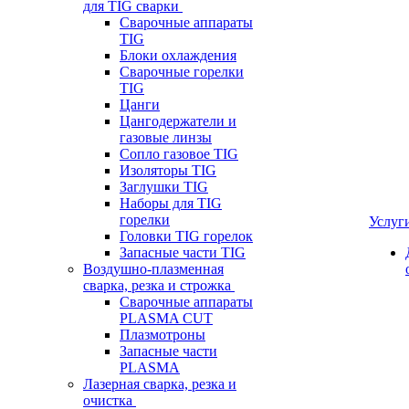
для TIG сварки
Сварочные аппараты
TIG
Блоки охлаждения
Сварочные горелки
TIG
Цанги
Цангодержатели и
газовые линзы
Сопло газовое TIG
Изоляторы TIG
Заглушки TIG
Наборы для TIG
горелки
Услуг
Головки TIG горелок
Запасные части TIG
Воздушно-плазменная
сварка, резка и строжка
Сварочные аппараты
PLASMA CUT
Плазмотроны
Запасные части
PLASMA
Лазерная сварка, резка и
очистка