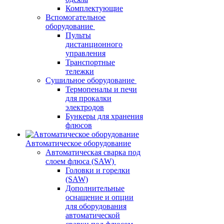
Комплектующие
Вспомогательное
оборудование
Пульты
дистанционного
управления
Транспортные
тележки
Сушильное оборудование
Термопеналы и печи
для прокалки
электродов
Бункеры для хранения
флюсов
Автоматическое оборудование
Автоматическая сварка под
слоем флюса (SAW)
Головки и горелки
(SAW)
Дополнительные
оснащение и опции
для оборудования
автоматической