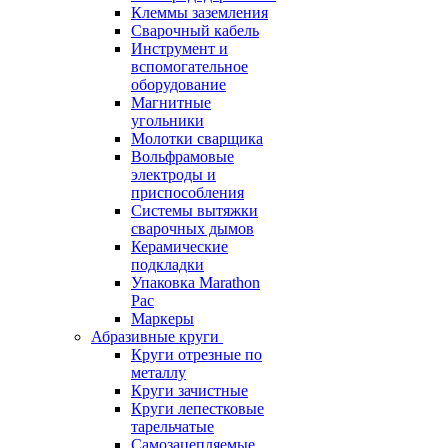
Клеммы заземления
Сварочный кабель
Инструмент и
вспомогательное
оборудование
Магнитные
угольники
Молотки сварщика
Вольфрамовые
электроды и
приспособления
Системы вытяжки
сварочных дымов
Керамические
подкладки
Упаковка Marathon
Pac
Маркеры
Абразивные круги
Круги отрезные по
металлу
Круги зачистные
Круги лепестковые
тарельчатые
Самозацепляемые