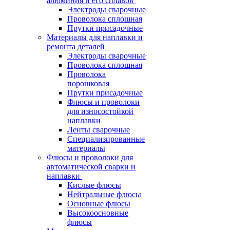
алюминия и его сплавов
Электроды сварочные
Проволока сплошная
Прутки присадочные
Материалы для наплавки и
ремонта деталей
Электроды сварочные
Проволока сплошная
Проволока
порошковая
Прутки присадочные
Флюсы и проволоки
для износостойкой
наплавки
Ленты сварочные
Специализированные
материалы
Флюсы и проволоки для
автоматической сварки и
наплавки
Кислые флюсы
Нейтральные флюсы
Основные флюсы
Высокоосновные
флюсы