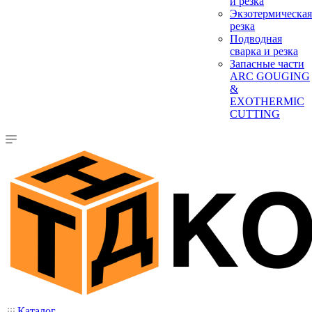
и резка
Экзотермическая
резка
Подводная
сварка и резка
Запасные части
ARC GOUGING
&
EXOTHERMIC
CUTTING
Каталог