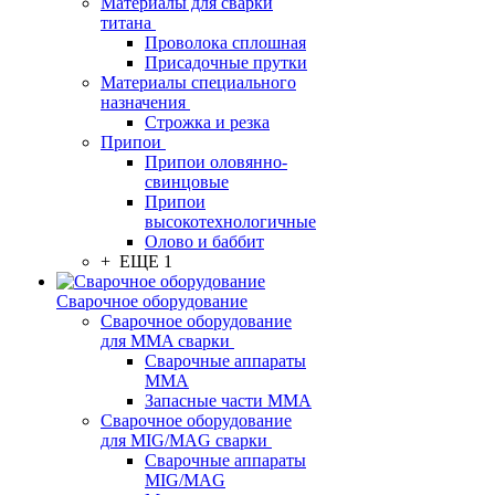
Материалы для сварки
титана
Проволока сплошная
Присадочные прутки
Материалы специального
назначения
Строжка и резка
Припои
Припои оловянно-
свинцовые
Припои
высокотехнологичные
Олово и баббит
+ ЕЩЕ 1
Сварочное оборудование
Сварочное оборудование
для MMA сварки
Сварочные аппараты
MMA
Запасные части MMA
Сварочное оборудование
для MIG/MAG сварки
Сварочные аппараты
MIG/MAG