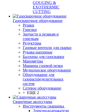
GOUGING &
EXOTHERMIC
CUTTING
Газосварочное оборудование
Резаки
Горелки
Запчасти к резакам и
горелкам
Редукторы
Газовые вентили для сварки
Рукава напорные
Баллоны для газосварки
Манометры
Машины газовой резки
Медицинское оборудование
Оборудование для
газораспределительных
систем
Сетевое оборудование
+ ЕЩЕ 2
Сварочные аксессуары
Инструменты сварщика
Электрододержатели