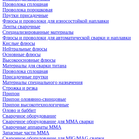
Проволока сплошная
Проволока порошковая
Прутки присадочные
Флюсы и проволоки для износостойкой наплавки
Ленты сварочные
Специализированные материалы
Флюсы и проволоки для автоматической сварки и наплавки
Кислые флюсы
Нейтральные флюсы
Основные флюсы
Высокоосновные флюсы
Материалы для сварки титана
Проволока сплошная
Присадочные прутки
Материалы специального назначения
Строжка и резка
Припои
Припои оловянно-свинцовые
Припои высокотехнологичные
Олово и баббит
Сварочное оборудование
Сварочное оборудование для MMA сварки
Сварочные аппараты MMA
Запасные части MMA
Сварочное оборудование для MIG/MAG сварки