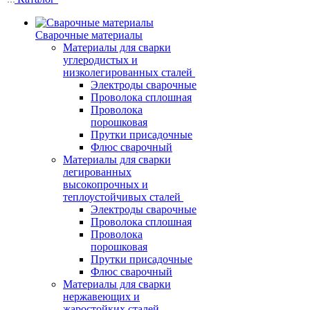
Сварочные материалы
Материалы для сварки
углеродистых и
низколегированных сталей
Электроды сварочные
Проволока сплошная
Проволока
порошковая
Прутки присадочные
Флюс сварочный
Материалы для сварки
легированных
высокопрочных и
теплоустойчивых сталей
Электроды сварочные
Проволока сплошная
Проволока
порошковая
Прутки присадочные
Флюс сварочный
Материалы для сварки
нержавеющих и
жаростойких сталей