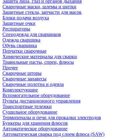
Защита лица, глаз и органов дыхания
Сварочные маски, шлемы и щитки
Защитные стекла, запчасти для масок
Блоки подачи воздуха
Защитные очки
Респираторы
Спецодежда для сварщиков
Одежда сварщика
Обувь сварщика
Перчатки сварочные
Химические материалы для сварки
Травильные пасты, спреи, флюсы
Прочее
Сварочные шторы
Сварочные занавесы
Сварочные полотна и одеяла
Комплектующие
Вспомогательное оборудование
Пульты дистанционного управления
Транспортные тележки
Сушильное оборудование
Термопеналы и печи для прокалки электродов
Бункеры для хранения флюсов
Автоматическое оборудование
Автоматическая сварка под слоем флюса (SAW)