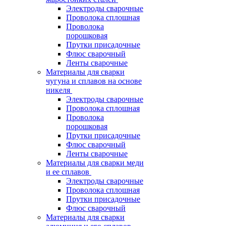
Электроды сварочные
Проволока сплошная
Проволока
порошковая
Прутки присадочные
Флюс сварочный
Ленты сварочные
Материалы для сварки
чугуна и сплавов на основе
никеля
Электроды сварочные
Проволока сплошная
Проволока
порошковая
Прутки присадочные
Флюс сварочный
Ленты сварочные
Материалы для сварки меди
и ее сплавов
Электроды сварочные
Проволока сплошная
Прутки присадочные
Флюс сварочный
Материалы для сварки