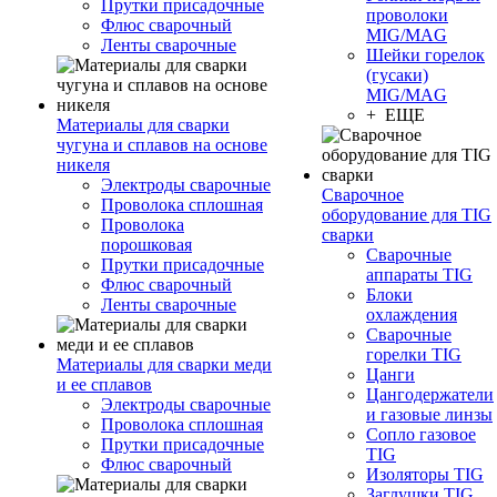
Прутки присадочные
проволоки
Флюс сварочный
MIG/MAG
Ленты сварочные
Шейки горелок
(гусаки)
MIG/MAG
+ ЕЩЕ
Материалы для сварки
чугуна и сплавов на основе
никеля
Электроды сварочные
Сварочное
Проволока сплошная
оборудование для TIG
Проволока
сварки
порошковая
Сварочные
Прутки присадочные
аппараты TIG
Флюс сварочный
Блоки
Ленты сварочные
охлаждения
Сварочные
горелки TIG
Материалы для сварки меди
Цанги
и ее сплавов
Цангодержатели
Электроды сварочные
и газовые линзы
Проволока сплошная
Сопло газовое
Прутки присадочные
TIG
Флюс сварочный
Изоляторы TIG
Заглушки TIG