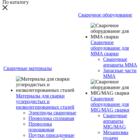
По каталогу
Сварочное оборудование
Сварочное
оборудование для
MMA сварки
Сварочные
аппараты MMA
Сварочные материалы
Запасные части
MMA
Материалы для сварки
Сварочное
углеродистых и
оборудование для
низколегированных сталей
MIG/MAG сварки
Электроды сварочные
Сварочные
Проволока сплошная
аппараты
Проволока
MIG/MAG
порошковая
Механизмы
Прутки присадочные
подачи