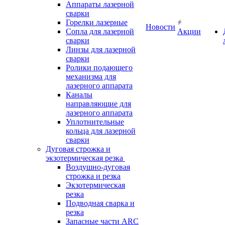
Аппараты лазерной
сварки
Горелки лазерные
Новости
Сопла для лазерной
Акции
сварки
Линзы для лазерной
сварки
Ролики подающего
механизма для
лазерного аппарата
Каналы
направляющие для
лазерного аппарата
Уплотнительные
кольца для лазерной
сварки
Дуговая строжка и
экзотермическая резка
Воздушно-дуговая
строжка и резка
Экзотермическая
резка
Подводная сварка и
резка
Запасные части ARC