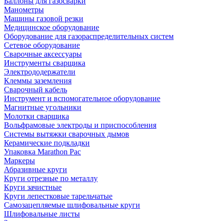
Баллоны для газосварки
Манометры
Машины газовой резки
Медицинское оборудование
Оборудование для газораспределительных систем
Сетевое оборудование
Сварочные аксессуары
Инструменты сварщика
Электрододержатели
Клеммы заземления
Сварочный кабель
Инструмент и вспомогательное оборудование
Магнитные угольники
Молотки сварщика
Вольфрамовые электроды и приспособления
Системы вытяжки сварочных дымов
Керамические подкладки
Упаковка Marathon Pac
Маркеры
Абразивные круги
Круги отрезные по металлу
Круги зачистные
Круги лепестковые тарельчатые
Самозацепляемые шлифовальные круги
Шлифовальные листы