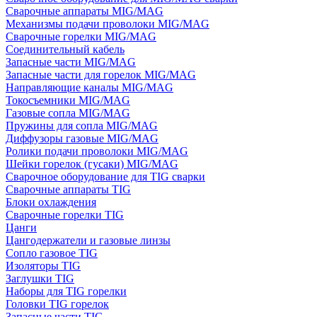
Сварочные аппараты MIG/MAG
Механизмы подачи проволоки MIG/MAG
Сварочные горелки MIG/MAG
Соединительный кабель
Запасные части MIG/MAG
Запасные части для горелок MIG/MAG
Направляющие каналы MIG/MAG
Токосъемники MIG/MAG
Газовые сопла MIG/MAG
Пружины для сопла MIG/MAG
Диффузоры газовые MIG/MAG
Ролики подачи проволоки MIG/MAG
Шейки горелок (гусаки) MIG/MAG
Сварочное оборудование для TIG сварки
Сварочные аппараты TIG
Блоки охлаждения
Сварочные горелки TIG
Цанги
Цангодержатели и газовые линзы
Сопло газовое TIG
Изоляторы TIG
Заглушки TIG
Наборы для TIG горелки
Головки TIG горелок
Запасные части TIG