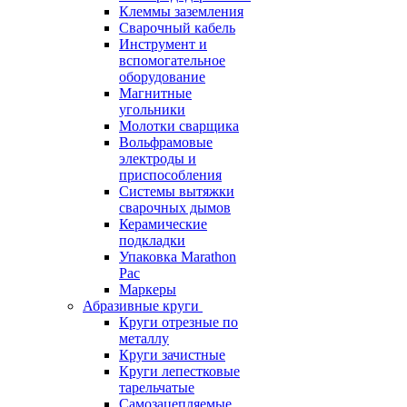
Клеммы заземления
Сварочный кабель
Инструмент и
вспомогательное
оборудование
Магнитные
угольники
Молотки сварщика
Вольфрамовые
электроды и
приспособления
Системы вытяжки
сварочных дымов
Керамические
подкладки
Упаковка Marathon
Pac
Маркеры
Абразивные круги
Круги отрезные по
металлу
Круги зачистные
Круги лепестковые
тарельчатые
Самозацепляемые