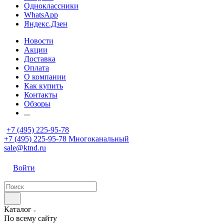
Одноклассники
WhatsApp
Яндекс.Дзен
Новости
Акции
Доставка
Оплата
О компании
Как купить
Контакты
Обзоры
...
+7 (495) 225-95-78
+7 (495) 225-95-78
Многоканальный
sale@ktnd.ru
Войти
Каталог
По всему сайту