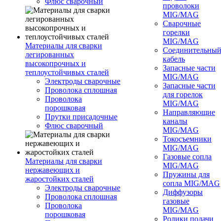
Флюс сварочный
проволоки
MIG/MAG
Сварочные
горелки
MIG/MAG
Материалы для сварки
Соединительны
легированных
кабель
высокопрочных и
Запасные части
теплоустойчивых сталей
MIG/MAG
Электроды сварочные
Запасные части
Проволока сплошная
для горелок
Проволока
MIG/MAG
порошковая
Направляющие
Прутки присадочные
каналы
Флюс сварочный
MIG/MAG
Токосъемники
MIG/MAG
Газовые сопла
Материалы для сварки
MIG/MAG
нержавеющих и
Пружины для
жаростойких сталей
сопла MIG/MAG
Электроды сварочные
Диффузоры
Проволока сплошная
газовые
Проволока
MIG/MAG
порошковая
Ролики подачи