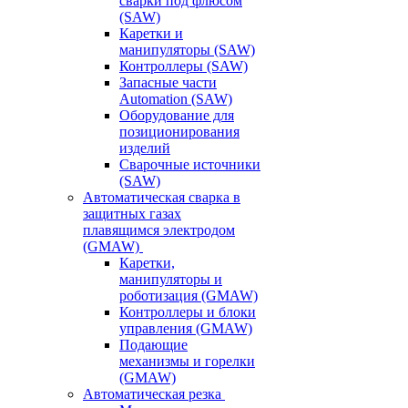
сварки под флюсом
(SAW)
Каретки и
манипуляторы (SAW)
Контроллеры (SAW)
Запасные части
Automation (SAW)
Оборудование для
позиционирования
изделий
Сварочные источники
(SAW)
Автоматическая сварка в
защитных газах
плавящимся электродом
(GMAW)
Каретки,
манипуляторы и
роботизация (GMAW)
Контроллеры и блоки
управления (GMAW)
Подающие
механизмы и горелки
(GMAW)
Автоматическая резка