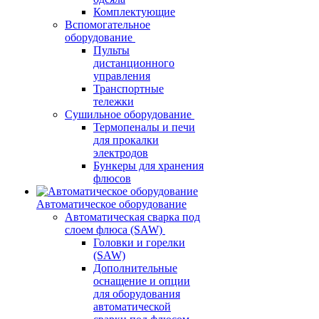
Комплектующие
Вспомогательное
оборудование
Пульты
дистанционного
управления
Транспортные
тележки
Сушильное оборудование
Термопеналы и печи
для прокалки
электродов
Бункеры для хранения
флюсов
Автоматическое оборудование
Автоматическая сварка под
слоем флюса (SAW)
Головки и горелки
(SAW)
Дополнительные
оснащение и опции
для оборудования
автоматической