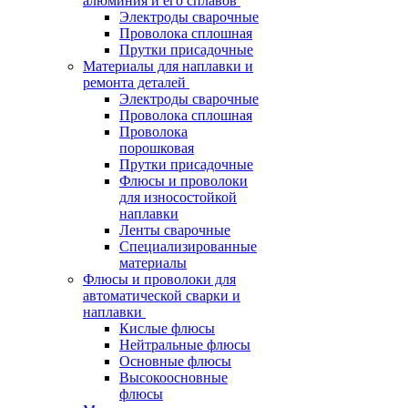
алюминия и его сплавов
Электроды сварочные
Проволока сплошная
Прутки присадочные
Материалы для наплавки и
ремонта деталей
Электроды сварочные
Проволока сплошная
Проволока
порошковая
Прутки присадочные
Флюсы и проволоки
для износостойкой
наплавки
Ленты сварочные
Специализированные
материалы
Флюсы и проволоки для
автоматической сварки и
наплавки
Кислые флюсы
Нейтральные флюсы
Основные флюсы
Высокоосновные
флюсы