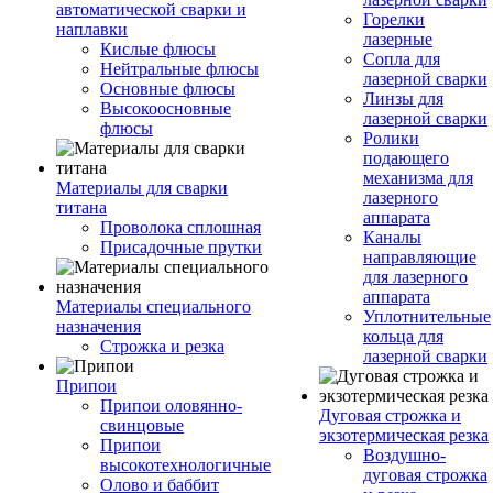
автоматической сварки и
Горелки
наплавки
лазерные
Кислые флюсы
Сопла для
Нейтральные флюсы
лазерной сварки
Основные флюсы
Линзы для
Высокоосновные
лазерной сварки
флюсы
Ролики
подающего
механизма для
Материалы для сварки
лазерного
титана
аппарата
Проволока сплошная
Каналы
Присадочные прутки
направляющие
для лазерного
аппарата
Материалы специального
Уплотнительные
назначения
кольца для
Строжка и резка
лазерной сварки
Припои
Припои оловянно-
Дуговая строжка и
свинцовые
экзотермическая резка
Припои
Воздушно-
высокотехнологичные
дуговая строжка
Олово и баббит