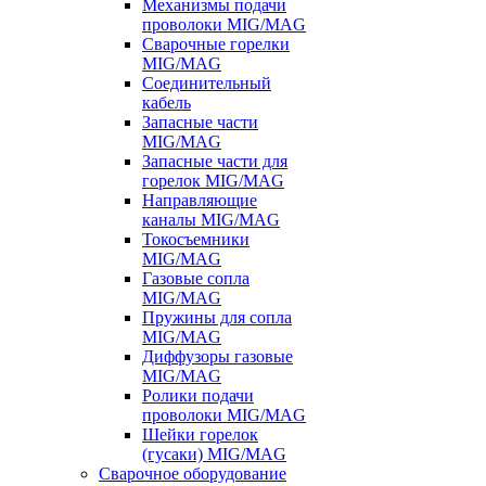
Механизмы подачи
проволоки MIG/MAG
Сварочные горелки
MIG/MAG
Соединительный
кабель
Запасные части
MIG/MAG
Запасные части для
горелок MIG/MAG
Направляющие
каналы MIG/MAG
Токосъемники
MIG/MAG
Газовые сопла
MIG/MAG
Пружины для сопла
MIG/MAG
Диффузоры газовые
MIG/MAG
Ролики подачи
проволоки MIG/MAG
Шейки горелок
(гусаки) MIG/MAG
Сварочное оборудование