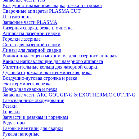
Воздушно-плазменная сварка, резка и строжка
Сварочные аппараты PLASMA CUT
Плазмотроны
Запасные части PLASMA
Лазерная сварка, резка и очистка
Аппараты лазерной сварки
Горелки лазерные
Сопла для лазерной сварки
Линзы для лазерной сварки
Ролики подающего механизма для лазерного аппарата
Каналы направляющие для лазерного аппарата
Уплотнительные кольца для лазерной сварки
Дуговая строжка и экзотермическая резка
Воздушно-дуговая строжка и резка
Экзотермическая резка
Подводная сварка и резка
Запасные части ARC GOUGING & EXOTHERMIC CUTTING
Газосварочное оборудование
Резаки
Горелки
Запчасти к резакам и горелкам
Редукторы
Газовые вентили для сварки
Рукава напорные