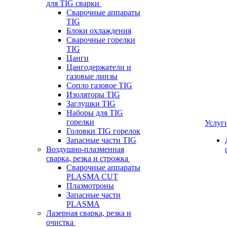
для TIG сварки
Сварочные аппараты
TIG
Блоки охлаждения
Сварочные горелки
TIG
Цанги
Цангодержатели и
газовые линзы
Сопло газовое TIG
Изоляторы TIG
Заглушки TIG
Наборы для TIG
горелки
Услуг
Головки TIG горелок
Запасные части TIG
Воздушно-плазменная
сварка, резка и строжка
Сварочные аппараты
PLASMA CUT
Плазмотроны
Запасные части
PLASMA
Лазерная сварка, резка и
очистка