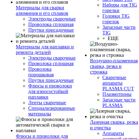
Наборы для TIG
Материалы для сварки
горелки
алюминия и его сплавов
Головки TIG
Электроды сварочные
горелок
Проволока сплошная
Запасные части
Прутки присадочные
TIG
+ ЕЩЕ
Материалы для наплавки и
ремонта деталей
Электроды сварочные
Воздушно-плазменная
Проволока сплошная
сварка, резка и
Проволока
строжка
порошковая
Сварочные
Прутки присадочные
аппараты
Флюсы и проволоки
PLASMA CUT
для износостойкой
Плазмотроны
наплавки
Запасные части
Ленты сварочные
PLASMA
Специализированные
материалы
Лазерная сварка, резка
и очистка
Аппараты
Флюсы и проволоки для
лазерной сварки