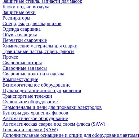
Защитные стекла, запчасти для масок
Блоки подачи воздуха
Защитные очки
Респираторы
Спецодежда для сварщиков
Одежда сварщика
Обувь сварщика
Перчатки сварочные
Химические материалы для сварки
Травильные пасты, спреи, флюсы
Прочее
Сварочные шторы
Сварочные занавесы
Сварочные полотна и одеяла
Комплектующие
Вспомогательное оборудование
Пульты дистанционного управления
Транспортные тележки
Сушильное оборудование
Термопеналы и печи для прокалки электродов
Бункеры для хранения флюсов
Автоматическое оборудование
Автоматическая сварка под слоем флюса (SAW)
Головки и горелки (SAW)
Дополнительные оснащение и опции для оборудования автома