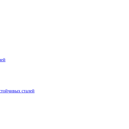
лей
стойчивых сталей