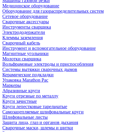
Машины газовой резки
Медицинское оборудование
Оборудование для газораспределительных систем
Сетевое оборудование
Сварочные аксессуары
Инструменты сварщика
Электрододержатели
Клеммы заземления
Сварочный кабель
Инструмент и вспомогательное оборудование
Магнитные угольники
Молотки сварщика
Вольфрамовые электроды и приспособления
Системы вытяжки сварочных дымов
Керамические подкладки
Упаковка Marathon Pac
Маркеры
Абразивные круги
Круги отрезные по металлу
Круги зачистные
Круги лепестковые тарельчатые
Самозацепляемые шлифовальные круги
Шлифовальные листы
Защита лица, глаз и органов дыхания
Сварочные маски, шлемы и щитки