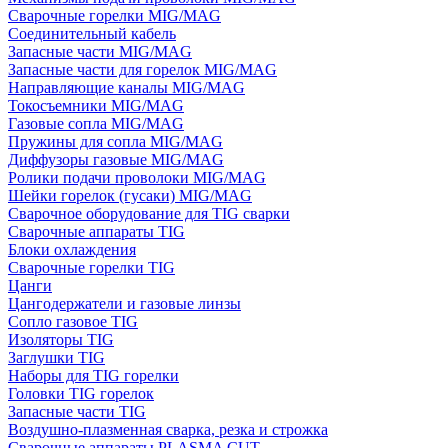
Сварочные горелки MIG/MAG
Соединительный кабель
Запасные части MIG/MAG
Запасные части для горелок MIG/MAG
Направляющие каналы MIG/MAG
Токосъемники MIG/MAG
Газовые сопла MIG/MAG
Пружины для сопла MIG/MAG
Диффузоры газовые MIG/MAG
Ролики подачи проволоки MIG/MAG
Шейки горелок (гусаки) MIG/MAG
Сварочное оборудование для TIG сварки
Сварочные аппараты TIG
Блоки охлаждения
Сварочные горелки TIG
Цанги
Цангодержатели и газовые линзы
Сопло газовое TIG
Изоляторы TIG
Заглушки TIG
Наборы для TIG горелки
Головки TIG горелок
Запасные части TIG
Воздушно-плазменная сварка, резка и строжка
Сварочные аппараты PLASMA CUT