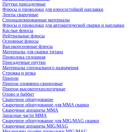
Прутки присадочные
Флюсы и проволоки для износостойкой наплавки
Ленты сварочные
Специализированные материалы
Флюсы и проволоки для автоматической сварки и наплавки
Кислые флюсы
Нейтральные флюсы
Основные флюсы
Высокоосновные флюсы
Материалы для сварки титана
Проволока сплошная
Присадочные прутки
Материалы специального назначения
Строжка и резка
Припои
Припои оловянно-свинцовые
Припои высокотехнологичные
Олово и баббит
Сварочное оборудование
Сварочное оборудование для MMA сварки
Сварочные аппараты MMA
Запасные части MMA
Сварочное оборудование для MIG/MAG сварки
Сварочные аппараты MIG/MAG
Механизмы подачи проволоки MIG/MAG