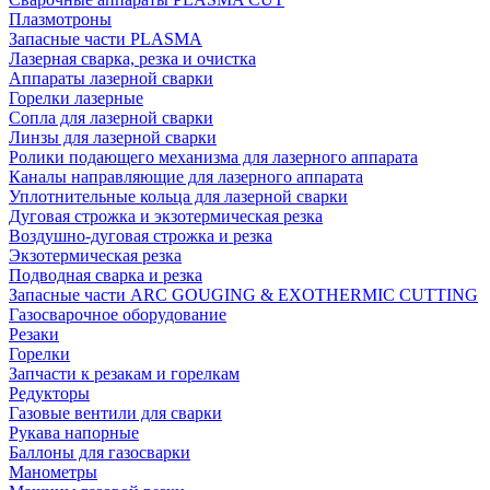
Плазмотроны
Запасные части PLASMA
Лазерная сварка, резка и очистка
Аппараты лазерной сварки
Горелки лазерные
Сопла для лазерной сварки
Линзы для лазерной сварки
Ролики подающего механизма для лазерного аппарата
Каналы направляющие для лазерного аппарата
Уплотнительные кольца для лазерной сварки
Дуговая строжка и экзотермическая резка
Воздушно-дуговая строжка и резка
Экзотермическая резка
Подводная сварка и резка
Запасные части ARC GOUGING & EXOTHERMIC CUTTING
Газосварочное оборудование
Резаки
Горелки
Запчасти к резакам и горелкам
Редукторы
Газовые вентили для сварки
Рукава напорные
Баллоны для газосварки
Манометры