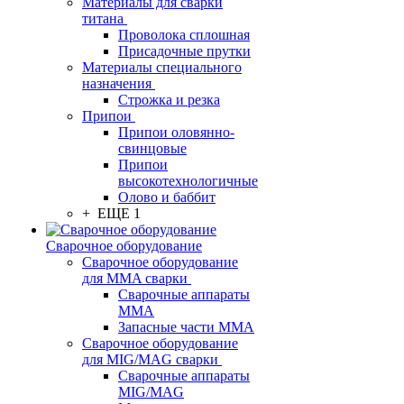
Материалы для сварки
титана
Проволока сплошная
Присадочные прутки
Материалы специального
назначения
Строжка и резка
Припои
Припои оловянно-
свинцовые
Припои
высокотехнологичные
Олово и баббит
+ ЕЩЕ 1
Сварочное оборудование
Сварочное оборудование
для MMA сварки
Сварочные аппараты
MMA
Запасные части MMA
Сварочное оборудование
для MIG/MAG сварки
Сварочные аппараты
MIG/MAG