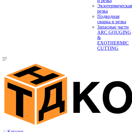
и резка
Экзотермическая
резка
Подводная
сварка и резка
Запасные части
ARC GOUGING
&
EXOTHERMIC
CUTTING
Каталог