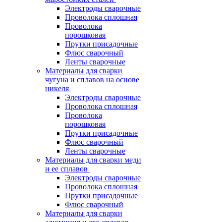
Электроды сварочные
Проволока сплошная
Проволока
порошковая
Прутки присадочные
Флюс сварочный
Ленты сварочные
Материалы для сварки
чугуна и сплавов на основе
никеля
Электроды сварочные
Проволока сплошная
Проволока
порошковая
Прутки присадочные
Флюс сварочный
Ленты сварочные
Материалы для сварки меди
и ее сплавов
Электроды сварочные
Проволока сплошная
Прутки присадочные
Флюс сварочный
Материалы для сварки