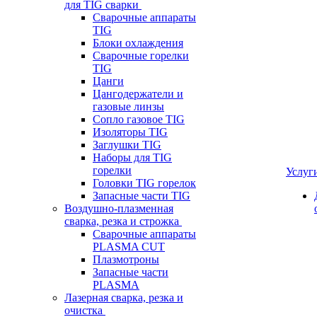
для TIG сварки
Сварочные аппараты
TIG
Блоки охлаждения
Сварочные горелки
TIG
Цанги
Цангодержатели и
газовые линзы
Сопло газовое TIG
Изоляторы TIG
Заглушки TIG
Наборы для TIG
горелки
Услуг
Головки TIG горелок
Запасные части TIG
Воздушно-плазменная
сварка, резка и строжка
Сварочные аппараты
PLASMA CUT
Плазмотроны
Запасные части
PLASMA
Лазерная сварка, резка и
очистка