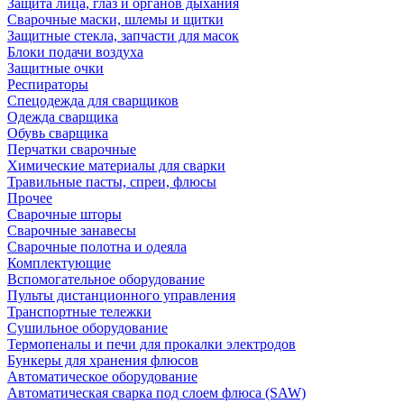
Защита лица, глаз и органов дыхания
Сварочные маски, шлемы и щитки
Защитные стекла, запчасти для масок
Блоки подачи воздуха
Защитные очки
Респираторы
Спецодежда для сварщиков
Одежда сварщика
Обувь сварщика
Перчатки сварочные
Химические материалы для сварки
Травильные пасты, спреи, флюсы
Прочее
Сварочные шторы
Сварочные занавесы
Сварочные полотна и одеяла
Комплектующие
Вспомогательное оборудование
Пульты дистанционного управления
Транспортные тележки
Сушильное оборудование
Термопеналы и печи для прокалки электродов
Бункеры для хранения флюсов
Автоматическое оборудование
Автоматическая сварка под слоем флюса (SAW)