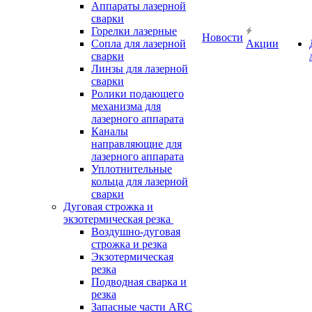
Аппараты лазерной
сварки
Горелки лазерные
Новости
Сопла для лазерной
Акции
сварки
Линзы для лазерной
сварки
Ролики подающего
механизма для
лазерного аппарата
Каналы
направляющие для
лазерного аппарата
Уплотнительные
кольца для лазерной
сварки
Дуговая строжка и
экзотермическая резка
Воздушно-дуговая
строжка и резка
Экзотермическая
резка
Подводная сварка и
резка
Запасные части ARC