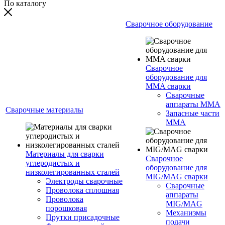
По каталогу
Сварочное оборудование
Сварочное
оборудование для
MMA сварки
Сварочные
аппараты MMA
Сварочные материалы
Запасные части
MMA
Материалы для сварки
Сварочное
углеродистых и
оборудование для
низколегированных сталей
MIG/MAG сварки
Электроды сварочные
Сварочные
Проволока сплошная
аппараты
Проволока
MIG/MAG
порошковая
Механизмы
Прутки присадочные
подачи