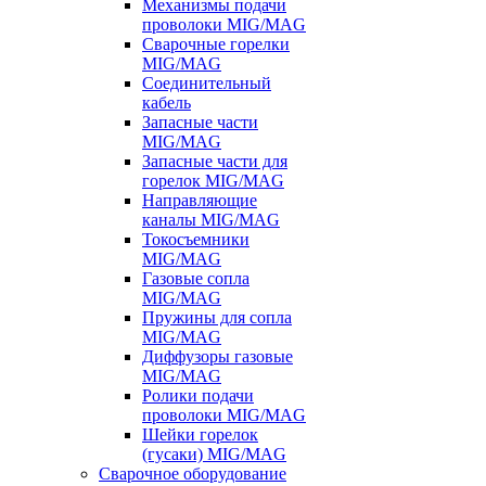
Механизмы подачи
проволоки MIG/MAG
Сварочные горелки
MIG/MAG
Соединительный
кабель
Запасные части
MIG/MAG
Запасные части для
горелок MIG/MAG
Направляющие
каналы MIG/MAG
Токосъемники
MIG/MAG
Газовые сопла
MIG/MAG
Пружины для сопла
MIG/MAG
Диффузоры газовые
MIG/MAG
Ролики подачи
проволоки MIG/MAG
Шейки горелок
(гусаки) MIG/MAG
Сварочное оборудование