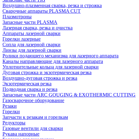
Воздушно-плазменная сварка, резка и строжка
Сварочные аппараты PLASMA CUT
Плазмотроны
Запасные части PLASMA
Лазерная сварка, резка и очистка
Аппараты лазерной сварки
Горелки лазерные
Сопла для лазерной сварки
Линзы для лазерной сварки
Ролики подающего механизма для лазерного аппарата
Каналы направляющие для лазерного аппарата
Уплотнительные кольца для лазерной сварки
Дуговая строжка и экзотермическая резка
Воздушно-дуговая строжка и резка
Экзотермическая резка
Подводная сварка и резка
Запасные части ARC GOUGING & EXOTHERMIC CUTTING
Газосварочное оборудование
Резаки
Горелки
Запчасти к резакам и горелкам
Редукторы
Газовые вентили для сварки
Рукава напорные