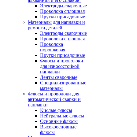
алюминия и его сплавов
Электроды сварочные
Проволока сплошная
Прутки присадочные
Материалы для наплавки и
ремонта деталей
Электроды сварочные
Проволока сплошная
Проволока
порошковая
Прутки присадочные
Флюсы и проволоки
для износостойкой
наплавки
Ленты сварочные
Специализированные
материалы
Флюсы и проволоки для
автоматической сварки и
наплавки
Кислые флюсы
Нейтральные флюсы
Основные флюсы
Высокоосновные
флюсы