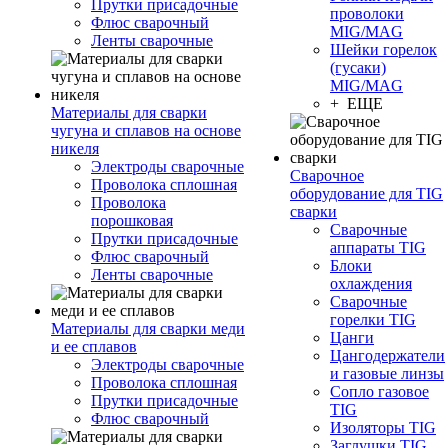
Прутки присадочные
проволоки
Флюс сварочный
MIG/MAG
Ленты сварочные
Шейки горелок
(гусаки)
MIG/MAG
+ ЕЩЕ
Материалы для сварки
чугуна и сплавов на основе
никеля
Электроды сварочные
Сварочное
Проволока сплошная
оборудование для TIG
Проволока
сварки
порошковая
Сварочные
Прутки присадочные
аппараты TIG
Флюс сварочный
Блоки
Ленты сварочные
охлаждения
Сварочные
горелки TIG
Материалы для сварки меди
Цанги
и ее сплавов
Цангодержатели
Электроды сварочные
и газовые линзы
Проволока сплошная
Сопло газовое
Прутки присадочные
TIG
Флюс сварочный
Изоляторы TIG
Заглушки TIG