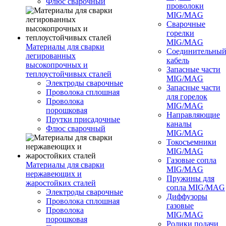
Флюс сварочный
проволоки
MIG/MAG
Сварочные
горелки
MIG/MAG
Материалы для сварки
Соединительны
легированных
кабель
высокопрочных и
Запасные части
теплоустойчивых сталей
MIG/MAG
Электроды сварочные
Запасные части
Проволока сплошная
для горелок
Проволока
MIG/MAG
порошковая
Направляющие
Прутки присадочные
каналы
Флюс сварочный
MIG/MAG
Токосъемники
MIG/MAG
Газовые сопла
Материалы для сварки
MIG/MAG
нержавеющих и
Пружины для
жаростойких сталей
сопла MIG/MAG
Электроды сварочные
Диффузоры
Проволока сплошная
газовые
Проволока
MIG/MAG
порошковая
Ролики подачи