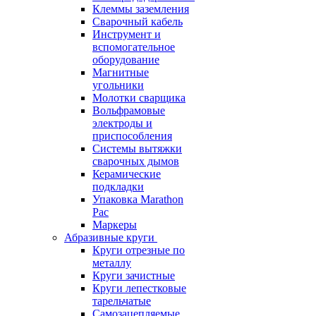
Клеммы заземления
Сварочный кабель
Инструмент и
вспомогательное
оборудование
Магнитные
угольники
Молотки сварщика
Вольфрамовые
электроды и
приспособления
Системы вытяжки
сварочных дымов
Керамические
подкладки
Упаковка Marathon
Pac
Маркеры
Абразивные круги
Круги отрезные по
металлу
Круги зачистные
Круги лепестковые
тарельчатые
Самозацепляемые