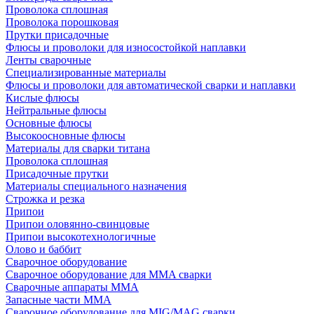
Проволока сплошная
Проволока порошковая
Прутки присадочные
Флюсы и проволоки для износостойкой наплавки
Ленты сварочные
Специализированные материалы
Флюсы и проволоки для автоматической сварки и наплавки
Кислые флюсы
Нейтральные флюсы
Основные флюсы
Высокоосновные флюсы
Материалы для сварки титана
Проволока сплошная
Присадочные прутки
Материалы специального назначения
Строжка и резка
Припои
Припои оловянно-свинцовые
Припои высокотехнологичные
Олово и баббит
Сварочное оборудование
Сварочное оборудование для MMA сварки
Сварочные аппараты MMA
Запасные части MMA
Сварочное оборудование для MIG/MAG сварки