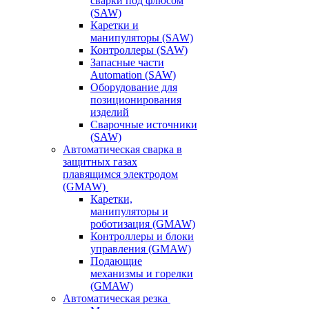
сварки под флюсом
(SAW)
Каретки и
манипуляторы (SAW)
Контроллеры (SAW)
Запасные части
Automation (SAW)
Оборудование для
позиционирования
изделий
Сварочные источники
(SAW)
Автоматическая сварка в
защитных газах
плавящимся электродом
(GMAW)
Каретки,
манипуляторы и
роботизация (GMAW)
Контроллеры и блоки
управления (GMAW)
Подающие
механизмы и горелки
(GMAW)
Автоматическая резка