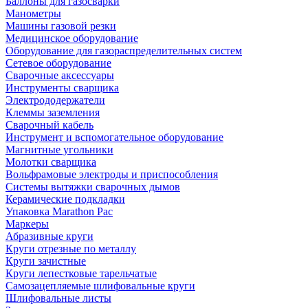
Баллоны для газосварки
Манометры
Машины газовой резки
Медицинское оборудование
Оборудование для газораспределительных систем
Сетевое оборудование
Сварочные аксессуары
Инструменты сварщика
Электрододержатели
Клеммы заземления
Сварочный кабель
Инструмент и вспомогательное оборудование
Магнитные угольники
Молотки сварщика
Вольфрамовые электроды и приспособления
Системы вытяжки сварочных дымов
Керамические подкладки
Упаковка Marathon Pac
Маркеры
Абразивные круги
Круги отрезные по металлу
Круги зачистные
Круги лепестковые тарельчатые
Самозацепляемые шлифовальные круги
Шлифовальные листы