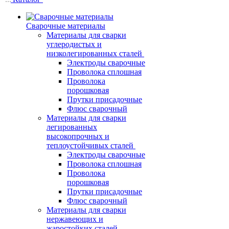
Сварочные материалы
Материалы для сварки
углеродистых и
низколегированных сталей
Электроды сварочные
Проволока сплошная
Проволока
порошковая
Прутки присадочные
Флюс сварочный
Материалы для сварки
легированных
высокопрочных и
теплоустойчивых сталей
Электроды сварочные
Проволока сплошная
Проволока
порошковая
Прутки присадочные
Флюс сварочный
Материалы для сварки
нержавеющих и
жаростойких сталей