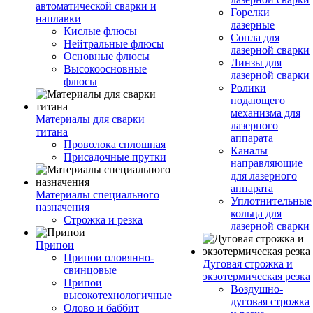
автоматической сварки и
Горелки
наплавки
лазерные
Кислые флюсы
Сопла для
Нейтральные флюсы
лазерной сварки
Основные флюсы
Линзы для
Высокоосновные
лазерной сварки
флюсы
Ролики
подающего
механизма для
Материалы для сварки
лазерного
титана
аппарата
Проволока сплошная
Каналы
Присадочные прутки
направляющие
для лазерного
аппарата
Материалы специального
Уплотнительные
назначения
кольца для
Строжка и резка
лазерной сварки
Припои
Припои оловянно-
Дуговая строжка и
свинцовые
экзотермическая резка
Припои
Воздушно-
высокотехнологичные
дуговая строжка
Олово и баббит