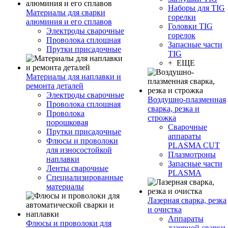
Наборы для TIG
Материалы для сварки
горелки
алюминия и его сплавов
Головки TIG
Электроды сварочные
горелок
Проволока сплошная
Запасные части
Прутки присадочные
TIG
+ ЕЩЕ
Материалы для наплавки и
ремонта деталей
Электроды сварочные
Воздушно-плазменная
Проволока сплошная
сварка, резка и
Проволока
строжка
порошковая
Сварочные
Прутки присадочные
аппараты
Флюсы и проволоки
PLASMA CUT
для износостойкой
Плазмотроны
наплавки
Запасные части
Ленты сварочные
PLASMA
Специализированные
материалы
Лазерная сварка, резка
и очистка
Аппараты
Флюсы и проволоки для
лазерной сварки