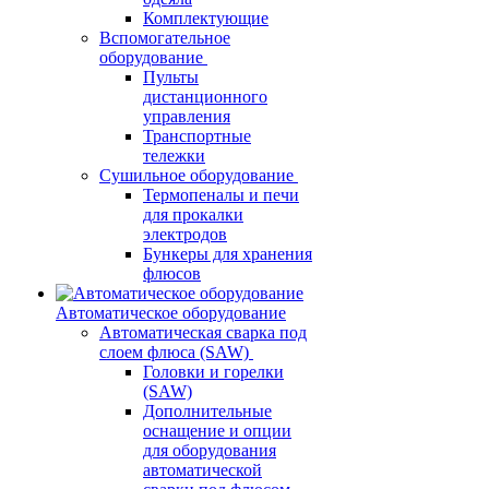
Комплектующие
Вспомогательное
оборудование
Пульты
дистанционного
управления
Транспортные
тележки
Сушильное оборудование
Термопеналы и печи
для прокалки
электродов
Бункеры для хранения
флюсов
Автоматическое оборудование
Автоматическая сварка под
слоем флюса (SAW)
Головки и горелки
(SAW)
Дополнительные
оснащение и опции
для оборудования
автоматической