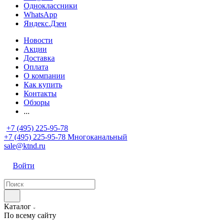
Одноклассники
WhatsApp
Яндекс.Дзен
Новости
Акции
Доставка
Оплата
О компании
Как купить
Контакты
Обзоры
...
+7 (495) 225-95-78
+7 (495) 225-95-78
Многоканальный
sale@ktnd.ru
Войти
Каталог
По всему сайту