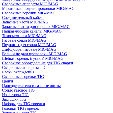
Сварочные аппараты MIG/MAG
Механизмы подачи проволоки MIG/MAG
Сварочные горелки MIG/MAG
Соединительный кабель
Запасные части MIG/MAG
Запасные части для горелок MIG/MAG
Направляющие каналы MIG/MAG
Токосъемники MIG/MAG
Газовые сопла MIG/MAG
Пружины для сопла MIG/MAG
Диффузоры газовые MIG/MAG
Ролики подачи проволоки MIG/MAG
Шейки горелок (гусаки) MIG/MAG
Сварочное оборудование для TIG сварки
Сварочные аппараты TIG
Блоки охлаждения
Сварочные горелки TIG
Цанги
Цангодержатели и газовые линзы
Сопло газовое TIG
Изоляторы TIG
Заглушки TIG
Наборы для TIG горелки
Головки TIG горелок
Запасные части TIG