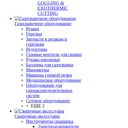
GOUGING &
EXOTHERMIC
CUTTING
Газосварочное оборудование
Резаки
Горелки
Запчасти к резакам и
горелкам
Редукторы
Газовые вентили для сварки
Рукава напорные
Баллоны для газосварки
Манометры
Машины газовой резки
Медицинское оборудование
Оборудование для
газораспределительных
систем
Сетевое оборудование
+ ЕЩЕ 2
Сварочные аксессуары
Инструменты сварщика
Электрододержатели