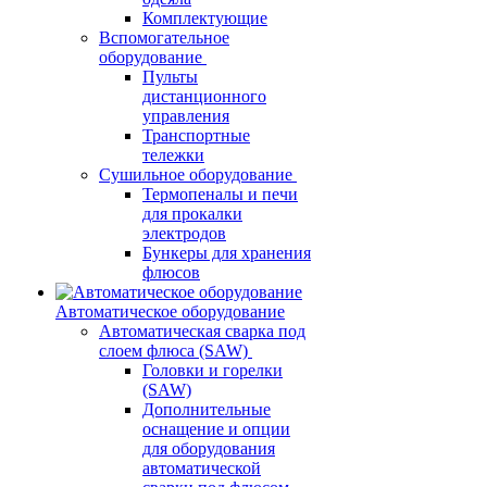
Комплектующие
Вспомогательное
оборудование
Пульты
дистанционного
управления
Транспортные
тележки
Сушильное оборудование
Термопеналы и печи
для прокалки
электродов
Бункеры для хранения
флюсов
Автоматическое оборудование
Автоматическая сварка под
слоем флюса (SAW)
Головки и горелки
(SAW)
Дополнительные
оснащение и опции
для оборудования
автоматической