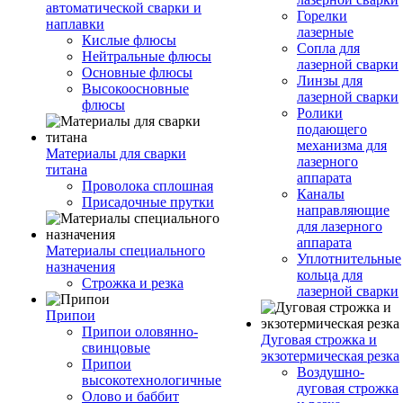
автоматической сварки и
Горелки
наплавки
лазерные
Кислые флюсы
Сопла для
Нейтральные флюсы
лазерной сварки
Основные флюсы
Линзы для
Высокоосновные
лазерной сварки
флюсы
Ролики
подающего
механизма для
Материалы для сварки
лазерного
титана
аппарата
Проволока сплошная
Каналы
Присадочные прутки
направляющие
для лазерного
аппарата
Материалы специального
Уплотнительные
назначения
кольца для
Строжка и резка
лазерной сварки
Припои
Припои оловянно-
Дуговая строжка и
свинцовые
экзотермическая резка
Припои
Воздушно-
высокотехнологичные
дуговая строжка
Олово и баббит