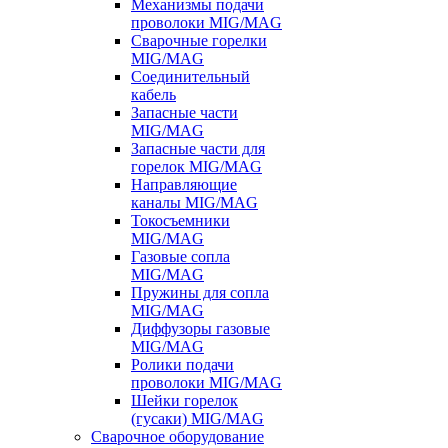
Механизмы подачи
проволоки MIG/MAG
Сварочные горелки
MIG/MAG
Соединительный
кабель
Запасные части
MIG/MAG
Запасные части для
горелок MIG/MAG
Направляющие
каналы MIG/MAG
Токосъемники
MIG/MAG
Газовые сопла
MIG/MAG
Пружины для сопла
MIG/MAG
Диффузоры газовые
MIG/MAG
Ролики подачи
проволоки MIG/MAG
Шейки горелок
(гусаки) MIG/MAG
Сварочное оборудование