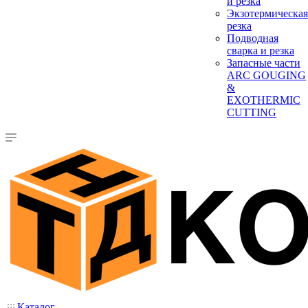
и резка
Экзотермическая
резка
Подводная
сварка и резка
Запасные части
ARC GOUGING
&
EXOTHERMIC
CUTTING
Каталог