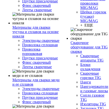
Прутки присадочные
проволоки
Флюс сварочный
MIG/MAG
Ленты сварочные
Шейки горелок
(гусаки)
MIG/MAG
+ ЕЩЕ
Материалы для сварки
чугуна и сплавов на основе
никеля
Электроды сварочные
Сварочное
Проволока сплошная
оборудование для TIG
Проволока
сварки
порошковая
Сварочные
Прутки присадочные
аппараты TIG
Флюс сварочный
Блоки
Ленты сварочные
охлаждения
Сварочные
горелки TIG
Материалы для сварки меди
Цанги
и ее сплавов
Цангодержатели
Электроды сварочные
и газовые линзы
Проволока сплошная
Сопло газовое
Прутки присадочные
TIG
Флюс сварочный
Изоляторы TIG
Заглушки TIG