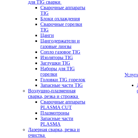
для TIG сварки
Сварочные аппараты
TIG
Блоки охлаждения
Сварочные горелки
TIG
Цанги
Цангодержатели и
газовые линзы
Сопло газовое TIG
Изоляторы TIG
Заглушки TIG
Наборы для TIG
горелки
Услуг
Головки TIG горелок
Запасные части TIG
Воздушно-плазменная
сварка, резка и строжка
Сварочные аппараты
PLASMA CUT
Плазмотроны
Запасные части
PLASMA
Лазерная сварка, резка и
очистка