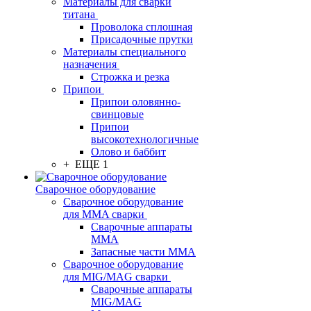
Материалы для сварки
титана
Проволока сплошная
Присадочные прутки
Материалы специального
назначения
Строжка и резка
Припои
Припои оловянно-
свинцовые
Припои
высокотехнологичные
Олово и баббит
+ ЕЩЕ 1
Сварочное оборудование
Сварочное оборудование
для MMA сварки
Сварочные аппараты
MMA
Запасные части MMA
Сварочное оборудование
для MIG/MAG сварки
Сварочные аппараты
MIG/MAG