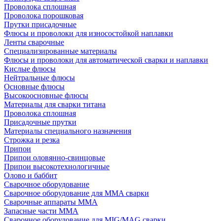
Проволока сплошная
Проволока порошковая
Прутки присадочные
Флюсы и проволоки для износостойкой наплавки
Ленты сварочные
Специализированные материалы
Флюсы и проволоки для автоматической сварки и наплавки
Кислые флюсы
Нейтральные флюсы
Основные флюсы
Высокоосновные флюсы
Материалы для сварки титана
Проволока сплошная
Присадочные прутки
Материалы специального назначения
Строжка и резка
Припои
Припои оловянно-свинцовые
Припои высокотехнологичные
Олово и баббит
Сварочное оборудование
Сварочное оборудование для MMA сварки
Сварочные аппараты MMA
Запасные части MMA
Сварочное оборудование для MIG/MAG сварки