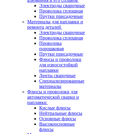
алюминия и его сплавов
Электроды сварочные
Проволока сплошная
Прутки присадочные
Материалы для наплавки и
ремонта деталей
Электроды сварочные
Проволока сплошная
Проволока
порошковая
Прутки присадочные
Флюсы и проволоки
для износостойкой
наплавки
Ленты сварочные
Специализированные
материалы
Флюсы и проволоки для
автоматической сварки и
наплавки
Кислые флюсы
Нейтральные флюсы
Основные флюсы
Высокоосновные
флюсы