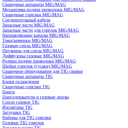
Сварочные аппараты MIG/MAG
Механизмы подачи проволоки MIG/MAG
Сварочные горелки MIG/MAG
Соединительный кабель
Запасные части MIG/MAG
Запасные части для горелок MIG/MAG
Направляющие каналы MIG/MAG
Токосъемники MIG/MAG
Газовые сопла MIG/MAG
Пружины для сопла MIG/MAG
Диффузоры газовые MIG/MAG
Ролики подачи проволоки MIG/MAG
Шейки горелок (гусаки) MIG/MAG
Сварочное оборудование для TIG сварки
Сварочные аппараты TIG
Блоки охлаждения
Сварочные горелки TIG
Цанги
Цангодержатели и газовые линзы
Сопло газовое TIG
Изоляторы TIG
Заглушки TIG
Наборы для TIG горелки
Головки TIG горелок
Запасные части TIG