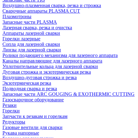
Воздушно-плазменная сварка, резка и строжка
Сварочные аппараты PLASMA CUT
Плазмотроны
Запасные части PLASMA
Лазерная сварка, резка и очистка
Аппараты лазерной сварки
Горелки лазерные
Сопла для лазерной сварки
Линзы для лазерной сварки
Ролики подающего механизма для лазерного аппарата
Каналы направляющие для лазерного аппарата
Уплотнительные кольца для лазерной сварки
Дуговая строжка и экзотермическая резка
Воздушно-дуговая строжка и резка
Экзотермическая резка
Подводная сварка и резка
Запасные части ARC GOUGING & EXOTHERMIC CUTTING
Газосварочное оборудование
Резаки
Горелки
Запчасти к резакам и горелкам
Редукторы
Газовые вентили для сварки
Рукава напорные