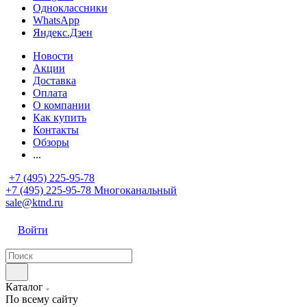
Одноклассники
WhatsApp
Яндекс.Дзен
Новости
Акции
Доставка
Оплата
О компании
Как купить
Контакты
Обзоры
...
+7 (495) 225-95-78
+7 (495) 225-95-78
Многоканальный
sale@ktnd.ru
Войти
Каталог
По всему сайту