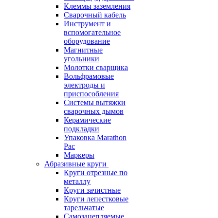
Клеммы заземления
Сварочный кабель
Инструмент и
вспомогательное
оборудование
Магнитные
угольники
Молотки сварщика
Вольфрамовые
электроды и
приспособления
Системы вытяжки
сварочных дымов
Керамические
подкладки
Упаковка Marathon
Pac
Маркеры
Абразивные круги
Круги отрезные по
металлу
Круги зачистные
Круги лепестковые
тарельчатые
Самозацепляемые