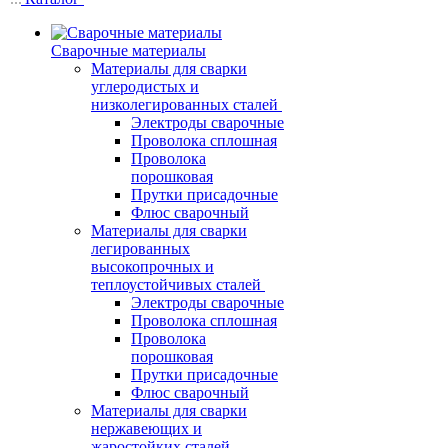
Сварочные материалы
Материалы для сварки
углеродистых и
низколегированных сталей
Электроды сварочные
Проволока сплошная
Проволока
порошковая
Прутки присадочные
Флюс сварочный
Материалы для сварки
легированных
высокопрочных и
теплоустойчивых сталей
Электроды сварочные
Проволока сплошная
Проволока
порошковая
Прутки присадочные
Флюс сварочный
Материалы для сварки
нержавеющих и
жаростойких сталей