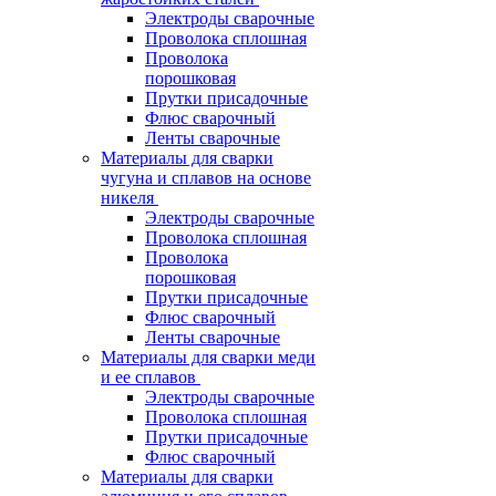
Электроды сварочные
Проволока сплошная
Проволока
порошковая
Прутки присадочные
Флюс сварочный
Ленты сварочные
Материалы для сварки
чугуна и сплавов на основе
никеля
Электроды сварочные
Проволока сплошная
Проволока
порошковая
Прутки присадочные
Флюс сварочный
Ленты сварочные
Материалы для сварки меди
и ее сплавов
Электроды сварочные
Проволока сплошная
Прутки присадочные
Флюс сварочный
Материалы для сварки