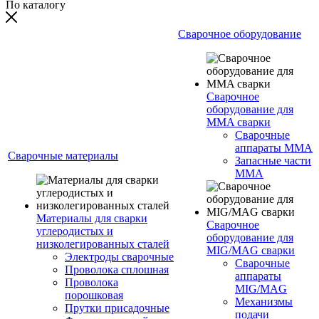
По каталогу
Сварочное оборудование
Сварочное
оборудование для
MMA сварки
Сварочные
аппараты MMA
Сварочные материалы
Запасные части
MMA
Материалы для сварки
Сварочное
углеродистых и
оборудование для
низколегированных сталей
MIG/MAG сварки
Электроды сварочные
Сварочные
Проволока сплошная
аппараты
Проволока
MIG/MAG
порошковая
Механизмы
Прутки присадочные
подачи