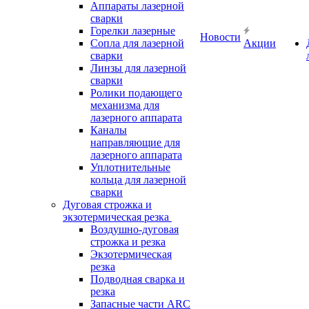
Аппараты лазерной
сварки
Горелки лазерные
Новости
Сопла для лазерной
Акции
сварки
Линзы для лазерной
сварки
Ролики подающего
механизма для
лазерного аппарата
Каналы
направляющие для
лазерного аппарата
Уплотнительные
кольца для лазерной
сварки
Дуговая строжка и
экзотермическая резка
Воздушно-дуговая
строжка и резка
Экзотермическая
резка
Подводная сварка и
резка
Запасные части ARC