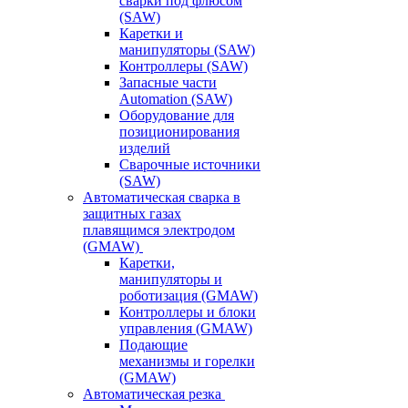
сварки под флюсом
(SAW)
Каретки и
манипуляторы (SAW)
Контроллеры (SAW)
Запасные части
Automation (SAW)
Оборудование для
позиционирования
изделий
Сварочные источники
(SAW)
Автоматическая сварка в
защитных газах
плавящимся электродом
(GMAW)
Каретки,
манипуляторы и
роботизация (GMAW)
Контроллеры и блоки
управления (GMAW)
Подающие
механизмы и горелки
(GMAW)
Автоматическая резка