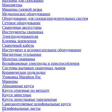
Баллоны для газосварки
Манометры
Машины газовой резки
Медицинское оборудование
Оборудование для газораспределительных систем
Сетевое оборудование
Сварочные аксессуары
Инструменты сварщика
Электрододержатели
Клеммы заземления
Сварочный кабель
Инструмент и вспомогательное оборудование
Магнитные угольники
Молотки сварщика
Вольфрамовые электроды и приспособления
Системы вытяжки сварочных дымов
Керамические подкладки
Упаковка Marathon Pac
Маркеры
Абразивные круги
Круги отрезные по металлу
Круги зачистные
Круги лепестковые тарельчатые
Самозацепляемые шлифовальные круги
Шлифовальные листы