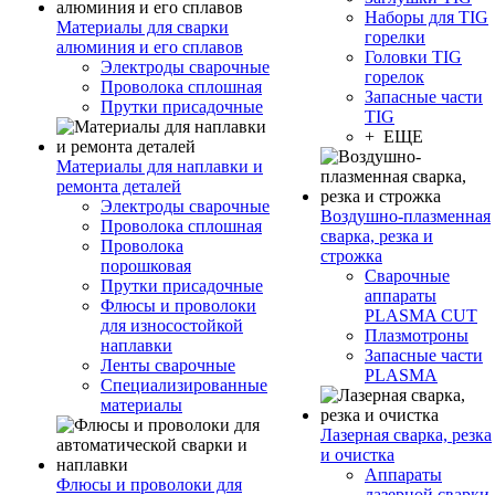
Наборы для TIG
Материалы для сварки
горелки
алюминия и его сплавов
Головки TIG
Электроды сварочные
горелок
Проволока сплошная
Запасные части
Прутки присадочные
TIG
+ ЕЩЕ
Материалы для наплавки и
ремонта деталей
Электроды сварочные
Воздушно-плазменная
Проволока сплошная
сварка, резка и
Проволока
строжка
порошковая
Сварочные
Прутки присадочные
аппараты
Флюсы и проволоки
PLASMA CUT
для износостойкой
Плазмотроны
наплавки
Запасные части
Ленты сварочные
PLASMA
Специализированные
материалы
Лазерная сварка, резка
и очистка
Аппараты
Флюсы и проволоки для
лазерной сварки