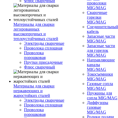
Флюс сварочный
проволоки
MIG/MAG
Сварочные
горелки
MIG/MAG
Материалы для сварки
Соединительны
легированных
кабель
высокопрочных и
Запасные части
теплоустойчивых сталей
MIG/MAG
Электроды сварочные
Запасные части
Проволока сплошная
для горелок
Проволока
MIG/MAG
порошковая
Направляющие
Прутки присадочные
каналы
Флюс сварочный
MIG/MAG
Токосъемники
MIG/MAG
Газовые сопла
Материалы для сварки
MIG/MAG
нержавеющих и
Пружины для
жаростойких сталей
сопла MIG/MAG
Электроды сварочные
Диффузоры
Проволока сплошная
газовые
Проволока
MIG/MAG
порошковая
Ролики подачи