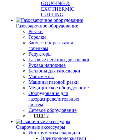
GOUGING &
EXOTHERMIC
CUTTING
Газосварочное оборудование
Резаки
Горелки
Запчасти к резакам и
горелкам
Редукторы
Газовые вентили для сварки
Рукава напорные
Баллоны для газосварки
Манометры
Машины газовой резки
Медицинское оборудование
Оборудование для
газораспределительных
систем
Сетевое оборудование
+ ЕЩЕ 2
Сварочные аксессуары
Инструменты сварщика
Электрододержатели