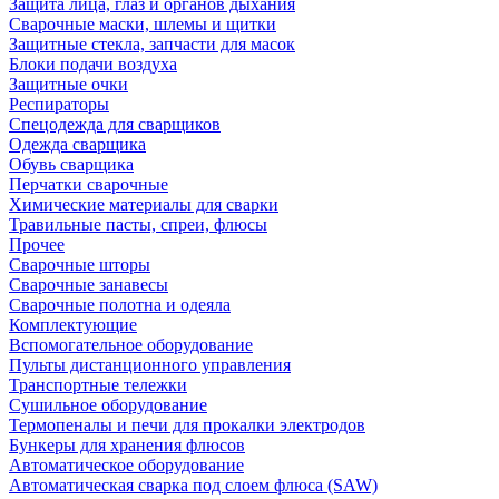
Защита лица, глаз и органов дыхания
Сварочные маски, шлемы и щитки
Защитные стекла, запчасти для масок
Блоки подачи воздуха
Защитные очки
Респираторы
Спецодежда для сварщиков
Одежда сварщика
Обувь сварщика
Перчатки сварочные
Химические материалы для сварки
Травильные пасты, спреи, флюсы
Прочее
Сварочные шторы
Сварочные занавесы
Сварочные полотна и одеяла
Комплектующие
Вспомогательное оборудование
Пульты дистанционного управления
Транспортные тележки
Сушильное оборудование
Термопеналы и печи для прокалки электродов
Бункеры для хранения флюсов
Автоматическое оборудование
Автоматическая сварка под слоем флюса (SAW)