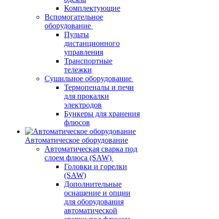
Комплектующие
Вспомогательное
оборудование
Пульты
дистанционного
управления
Транспортные
тележки
Сушильное оборудование
Термопеналы и печи
для прокалки
электродов
Бункеры для хранения
флюсов
Автоматическое оборудование
Автоматическая сварка под
слоем флюса (SAW)
Головки и горелки
(SAW)
Дополнительные
оснащение и опции
для оборудования
автоматической