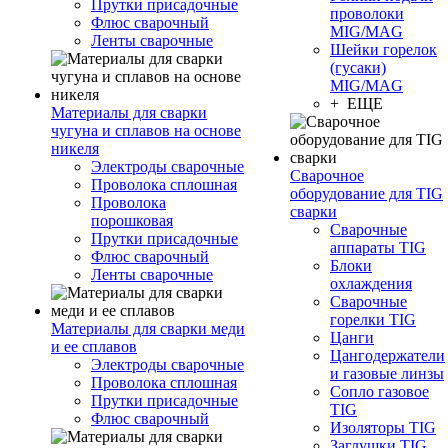
Прутки присадочные
проволоки
Флюс сварочный
MIG/MAG
Ленты сварочные
Шейки горелок
(гусаки)
MIG/MAG
+ ЕЩЕ
Материалы для сварки
чугуна и сплавов на основе
никеля
Электроды сварочные
Сварочное
Проволока сплошная
оборудование для TIG
Проволока
сварки
порошковая
Сварочные
Прутки присадочные
аппараты TIG
Флюс сварочный
Блоки
Ленты сварочные
охлаждения
Сварочные
горелки TIG
Материалы для сварки меди
Цанги
и ее сплавов
Цангодержатели
Электроды сварочные
и газовые линзы
Проволока сплошная
Сопло газовое
Прутки присадочные
TIG
Флюс сварочный
Изоляторы TIG
Заглушки TIG