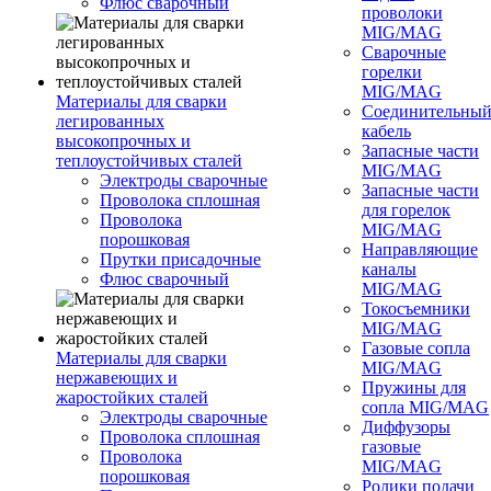
Флюс сварочный
проволоки
MIG/MAG
Сварочные
горелки
MIG/MAG
Материалы для сварки
Соединительны
легированных
кабель
высокопрочных и
Запасные части
теплоустойчивых сталей
MIG/MAG
Электроды сварочные
Запасные части
Проволока сплошная
для горелок
Проволока
MIG/MAG
порошковая
Направляющие
Прутки присадочные
каналы
Флюс сварочный
MIG/MAG
Токосъемники
MIG/MAG
Газовые сопла
Материалы для сварки
MIG/MAG
нержавеющих и
Пружины для
жаростойких сталей
сопла MIG/MAG
Электроды сварочные
Диффузоры
Проволока сплошная
газовые
Проволока
MIG/MAG
порошковая
Ролики подачи