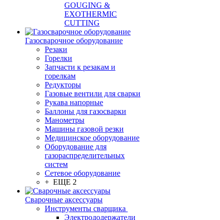
GOUGING &
EXOTHERMIC
CUTTING
Газосварочное оборудование
Резаки
Горелки
Запчасти к резакам и
горелкам
Редукторы
Газовые вентили для сварки
Рукава напорные
Баллоны для газосварки
Манометры
Машины газовой резки
Медицинское оборудование
Оборудование для
газораспределительных
систем
Сетевое оборудование
+ ЕЩЕ 2
Сварочные аксессуары
Инструменты сварщика
Электрододержатели