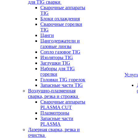
для TIG сварки
Сварочные аппараты
TIG
Блоки охлаждения
Сварочные горелки
TIG
Цанги
Цангодержатели и
газовые линзы
Сопло газовое TIG
Изоляторы TIG
Заглушки TIG
Наборы для TIG
горелки
Услуг
Головки TIG горелок
Запасные части TIG
Воздушно-плазменная
сварка, резка и строжка
Сварочные аппараты
PLASMA CUT
Плазмотроны
Запасные части
PLASMA
Лазерная сварка, резка и
очистка