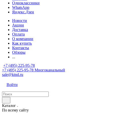
Одноклассники
WhatsApp
Яндекс.Дзен
Новости
Акции
Доставка
Оплата
О компании
Как купить
Контакты
Обзоры
...
+7 (495) 225-95-78
+7 (495) 225-95-78
Многоканальный
sale@ktnd.ru
Войти
Каталог
По всему сайту