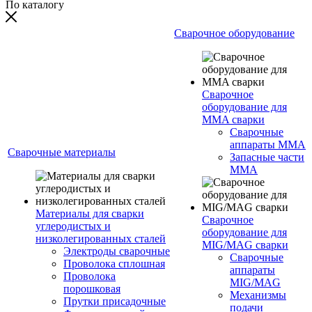
По каталогу
Сварочное оборудование
Сварочное
оборудование для
MMA сварки
Сварочные
аппараты MMA
Сварочные материалы
Запасные части
MMA
Материалы для сварки
Сварочное
углеродистых и
оборудование для
низколегированных сталей
MIG/MAG сварки
Электроды сварочные
Сварочные
Проволока сплошная
аппараты
Проволока
MIG/MAG
порошковая
Механизмы
Прутки присадочные
подачи