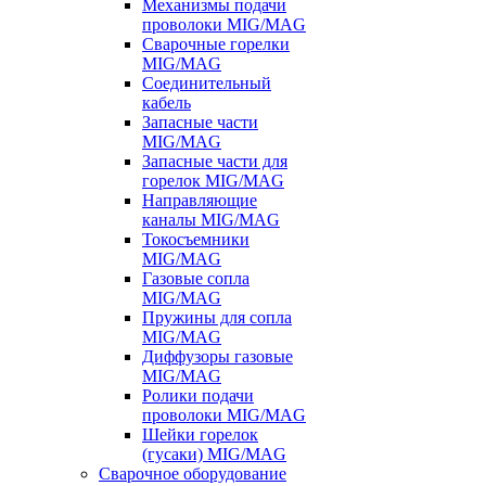
Механизмы подачи
проволоки MIG/MAG
Сварочные горелки
MIG/MAG
Соединительный
кабель
Запасные части
MIG/MAG
Запасные части для
горелок MIG/MAG
Направляющие
каналы MIG/MAG
Токосъемники
MIG/MAG
Газовые сопла
MIG/MAG
Пружины для сопла
MIG/MAG
Диффузоры газовые
MIG/MAG
Ролики подачи
проволоки MIG/MAG
Шейки горелок
(гусаки) MIG/MAG
Сварочное оборудование