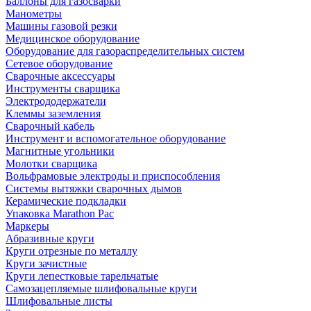
Баллоны для газосварки
Манометры
Машины газовой резки
Медицинское оборудование
Оборудование для газораспределительных систем
Сетевое оборудование
Сварочные аксессуары
Инструменты сварщика
Электрододержатели
Клеммы заземления
Сварочный кабель
Инструмент и вспомогательное оборудование
Магнитные угольники
Молотки сварщика
Вольфрамовые электроды и приспособления
Системы вытяжки сварочных дымов
Керамические подкладки
Упаковка Marathon Pac
Маркеры
Абразивные круги
Круги отрезные по металлу
Круги зачистные
Круги лепестковые тарельчатые
Самозацепляемые шлифовальные круги
Шлифовальные листы