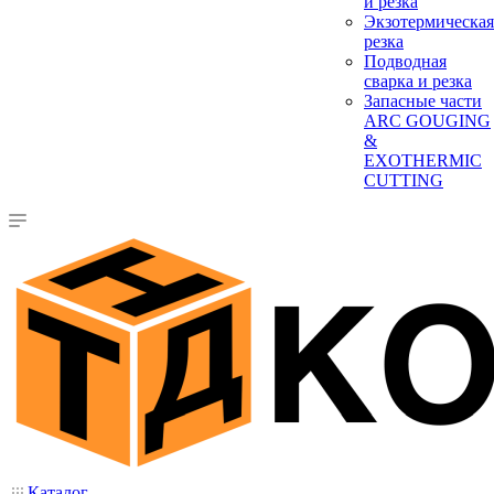
и резка
Экзотермическая
резка
Подводная
сварка и резка
Запасные части
ARC GOUGING
&
EXOTHERMIC
CUTTING
Каталог