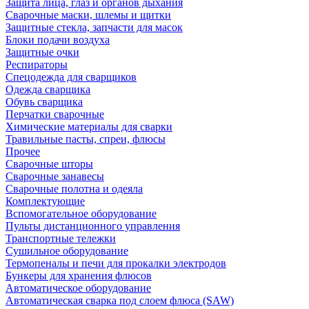
Защита лица, глаз и органов дыхания
Сварочные маски, шлемы и щитки
Защитные стекла, запчасти для масок
Блоки подачи воздуха
Защитные очки
Респираторы
Спецодежда для сварщиков
Одежда сварщика
Обувь сварщика
Перчатки сварочные
Химические материалы для сварки
Травильные пасты, спреи, флюсы
Прочее
Сварочные шторы
Сварочные занавесы
Сварочные полотна и одеяла
Комплектующие
Вспомогательное оборудование
Пульты дистанционного управления
Транспортные тележки
Сушильное оборудование
Термопеналы и печи для прокалки электродов
Бункеры для хранения флюсов
Автоматическое оборудование
Автоматическая сварка под слоем флюса (SAW)