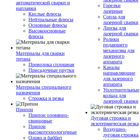
автоматической сварки и
Горелки
наплавки
лазерные
Кислые флюсы
Сопла для
Нейтральные флюсы
лазерной сварки
Основные флюсы
Линзы для
Высокоосновные
лазерной сварки
флюсы
Ролики
подающего
механизма для
Материалы для сварки
лазерного
титана
аппарата
Проволока сплошная
Каналы
Присадочные прутки
направляющие
для лазерного
аппарата
Материалы специального
Уплотнительные
назначения
кольца для
Строжка и резка
лазерной сварки
Припои
Припои оловянно-
Дуговая строжка и
свинцовые
экзотермическая резка
Припои
Воздушно-
высокотехнологичные
дуговая строжка
Олово и баббит