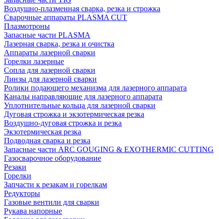
Воздушно-плазменная сварка, резка и строжка
Сварочные аппараты PLASMA CUT
Плазмотроны
Запасные части PLASMA
Лазерная сварка, резка и очистка
Аппараты лазерной сварки
Горелки лазерные
Сопла для лазерной сварки
Линзы для лазерной сварки
Ролики подающего механизма для лазерного аппарата
Каналы направляющие для лазерного аппарата
Уплотнительные кольца для лазерной сварки
Дуговая строжка и экзотермическая резка
Воздушно-дуговая строжка и резка
Экзотермическая резка
Подводная сварка и резка
Запасные части ARC GOUGING & EXOTHERMIC CUTTING
Газосварочное оборудование
Резаки
Горелки
Запчасти к резакам и горелкам
Редукторы
Газовые вентили для сварки
Рукава напорные