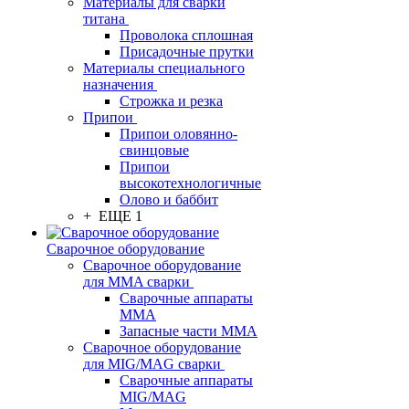
Материалы для сварки
титана
Проволока сплошная
Присадочные прутки
Материалы специального
назначения
Строжка и резка
Припои
Припои оловянно-
свинцовые
Припои
высокотехнологичные
Олово и баббит
+ ЕЩЕ 1
Сварочное оборудование
Сварочное оборудование
для MMA сварки
Сварочные аппараты
MMA
Запасные части MMA
Сварочное оборудование
для MIG/MAG сварки
Сварочные аппараты
MIG/MAG