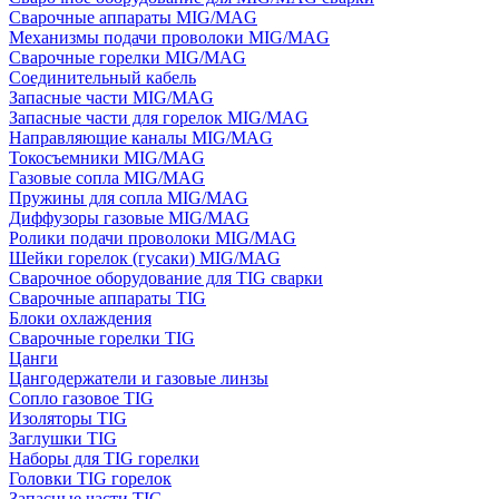
Сварочные аппараты MIG/MAG
Механизмы подачи проволоки MIG/MAG
Сварочные горелки MIG/MAG
Соединительный кабель
Запасные части MIG/MAG
Запасные части для горелок MIG/MAG
Направляющие каналы MIG/MAG
Токосъемники MIG/MAG
Газовые сопла MIG/MAG
Пружины для сопла MIG/MAG
Диффузоры газовые MIG/MAG
Ролики подачи проволоки MIG/MAG
Шейки горелок (гусаки) MIG/MAG
Сварочное оборудование для TIG сварки
Сварочные аппараты TIG
Блоки охлаждения
Сварочные горелки TIG
Цанги
Цангодержатели и газовые линзы
Сопло газовое TIG
Изоляторы TIG
Заглушки TIG
Наборы для TIG горелки
Головки TIG горелок
Запасные части TIG