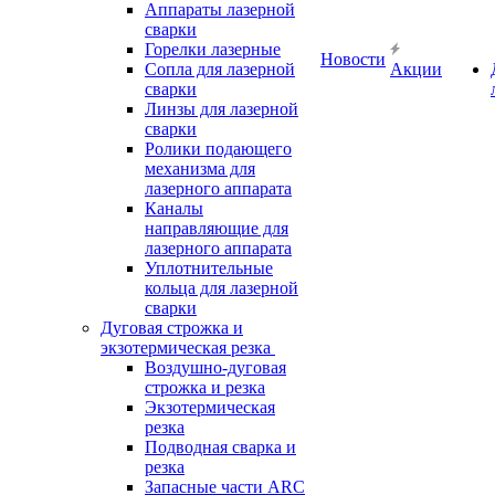
Аппараты лазерной
сварки
Горелки лазерные
Новости
Сопла для лазерной
Акции
сварки
Линзы для лазерной
сварки
Ролики подающего
механизма для
лазерного аппарата
Каналы
направляющие для
лазерного аппарата
Уплотнительные
кольца для лазерной
сварки
Дуговая строжка и
экзотермическая резка
Воздушно-дуговая
строжка и резка
Экзотермическая
резка
Подводная сварка и
резка
Запасные части ARC