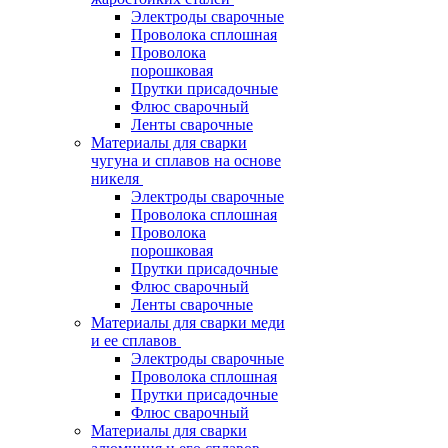
Электроды сварочные
Проволока сплошная
Проволока
порошковая
Прутки присадочные
Флюс сварочный
Ленты сварочные
Материалы для сварки
чугуна и сплавов на основе
никеля
Электроды сварочные
Проволока сплошная
Проволока
порошковая
Прутки присадочные
Флюс сварочный
Ленты сварочные
Материалы для сварки меди
и ее сплавов
Электроды сварочные
Проволока сплошная
Прутки присадочные
Флюс сварочный
Материалы для сварки