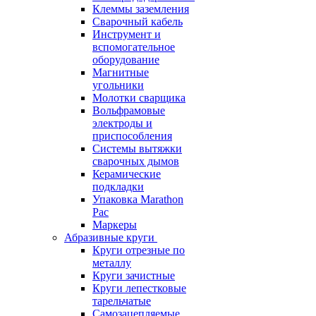
Клеммы заземления
Сварочный кабель
Инструмент и
вспомогательное
оборудование
Магнитные
угольники
Молотки сварщика
Вольфрамовые
электроды и
приспособления
Системы вытяжки
сварочных дымов
Керамические
подкладки
Упаковка Marathon
Pac
Маркеры
Абразивные круги
Круги отрезные по
металлу
Круги зачистные
Круги лепестковые
тарельчатые
Самозацепляемые