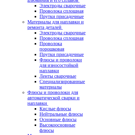
алюминия и его сплавов
Электроды сварочные
Проволока сплошная
Прутки присадочные
Материалы для наплавки и
ремонта деталей
Электроды сварочные
Проволока сплошная
Проволока
порошковая
Прутки присадочные
Флюсы и проволоки
для износостойкой
наплавки
Ленты сварочные
Специализированные
материалы
Флюсы и проволоки для
автоматической сварки и
наплавки
Кислые флюсы
Нейтральные флюсы
Основные флюсы
Высокоосновные
флюсы