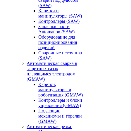
сварки под флюсом
(SAW)
Каретки и
манипуляторы (SAW)
Контроллеры (SAW)
Запасные части
Automation (SAW)
Оборудование для
позиционирования
изделий
Сварочные источники
(SAW)
Автоматическая сварка в
защитных газах
плавящимся электродом
(GMAW)
Каретки,
манипуляторы и
роботизация (GMAW)
Контроллеры и блоки
управления (GMAW)
Подающие
механизмы и горелки
(GMAW)
Автоматическая резка