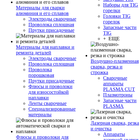
Наборы для TIG
Материалы для сварки
горелки
алюминия и его сплавов
Головки TIG
Электроды сварочные
горелок
Проволока сплошная
Запасные части
Прутки присадочные
TIG
+ ЕЩЕ
Материалы для наплавки и
ремонта деталей
Электроды сварочные
Воздушно-плазменная
Проволока сплошная
сварка, резка и
Проволока
строжка
порошковая
Сварочные
Прутки присадочные
аппараты
Флюсы и проволоки
PLASMA CUT
для износостойкой
Плазмотроны
наплавки
Запасные части
Ленты сварочные
PLASMA
Специализированные
материалы
Лазерная сварка, резка
и очистка
Аппараты
Флюсы и проволоки для
лазерной сварки