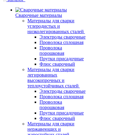
Сварочные материалы
Материалы для сварки
углеродистых и
низколегированных сталей
Электроды сварочные
Проволока сплошная
Проволока
порошковая
Прутки присадочные
Флюс сварочный
Материалы для сварки
легированных
высокопрочных и
теплоустойчивых сталей
Электроды сварочные
Проволока сплошная
Проволока
порошковая
Прутки присадочные
Флюс сварочный
Материалы для сварки
нержавеющих и
жаростойких сталей