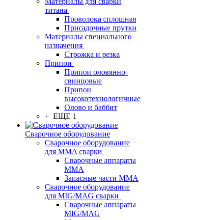
Материалы для сварки
титана
Проволока сплошная
Присадочные прутки
Материалы специального
назначения
Строжка и резка
Припои
Припои оловянно-
свинцовые
Припои
высокотехнологичные
Олово и баббит
+ ЕЩЕ 1
Сварочное оборудование
Сварочное оборудование
для MMA сварки
Сварочные аппараты
MMA
Запасные части MMA
Сварочное оборудование
для MIG/MAG сварки
Сварочные аппараты
MIG/MAG