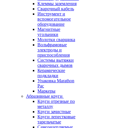
Клеммы заземления
Сварочный кабель
Инструмент и
вспомогательное
оборудование
Магнитные
угольники
Молотки сварщика
Вольфрамовые
электроды и
приспособления
Системы вытяжки
сварочных дымов
Керамические
подкладки
Упаковка Marathon
Pac
Маркеры
Абразивные круги
Круги отрезные по
металлу
Круги зачистные
Круги лепестковые
тарельчатые
Самозацепляемые