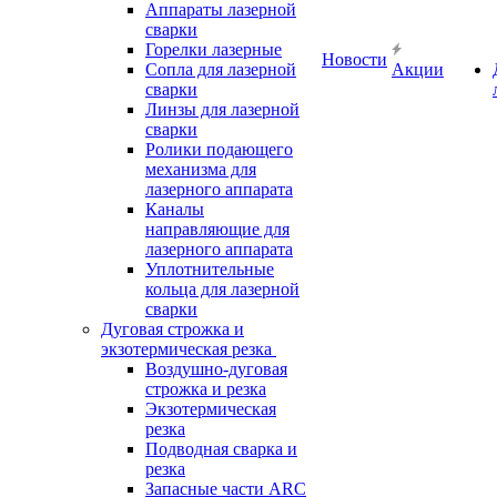
Аппараты лазерной
сварки
Горелки лазерные
Новости
Сопла для лазерной
Акции
сварки
Линзы для лазерной
сварки
Ролики подающего
механизма для
лазерного аппарата
Каналы
направляющие для
лазерного аппарата
Уплотнительные
кольца для лазерной
сварки
Дуговая строжка и
экзотермическая резка
Воздушно-дуговая
строжка и резка
Экзотермическая
резка
Подводная сварка и
резка
Запасные части ARC