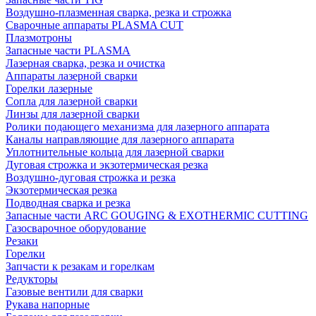
Воздушно-плазменная сварка, резка и строжка
Сварочные аппараты PLASMA CUT
Плазмотроны
Запасные части PLASMA
Лазерная сварка, резка и очистка
Аппараты лазерной сварки
Горелки лазерные
Сопла для лазерной сварки
Линзы для лазерной сварки
Ролики подающего механизма для лазерного аппарата
Каналы направляющие для лазерного аппарата
Уплотнительные кольца для лазерной сварки
Дуговая строжка и экзотермическая резка
Воздушно-дуговая строжка и резка
Экзотермическая резка
Подводная сварка и резка
Запасные части ARC GOUGING & EXOTHERMIC CUTTING
Газосварочное оборудование
Резаки
Горелки
Запчасти к резакам и горелкам
Редукторы
Газовые вентили для сварки
Рукава напорные