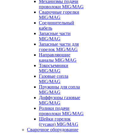
Механизмы подачи
проволоки MIG/MAG
Сварочные горелки
MIG/MAG
Соединительный
кабель
Запасные части
MIG/MAG
Запасные части для
горелок MIG/MAG
Направляющие
каналы MIG/MAG
Токосъемники
MIG/MAG
Газовые сопла
MIG/MAG
Пружины для сопла
MIG/MAG
Диффузоры газовые
MIG/MAG
Ролики подачи
проволоки MIG/MAG
Шейки горелок
(гусаки) MIG/MAG
Сварочное оборудование