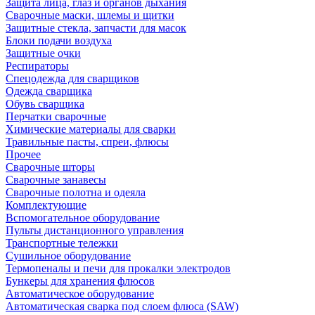
Защита лица, глаз и органов дыхания
Сварочные маски, шлемы и щитки
Защитные стекла, запчасти для масок
Блоки подачи воздуха
Защитные очки
Респираторы
Спецодежда для сварщиков
Одежда сварщика
Обувь сварщика
Перчатки сварочные
Химические материалы для сварки
Травильные пасты, спреи, флюсы
Прочее
Сварочные шторы
Сварочные занавесы
Сварочные полотна и одеяла
Комплектующие
Вспомогательное оборудование
Пульты дистанционного управления
Транспортные тележки
Сушильное оборудование
Термопеналы и печи для прокалки электродов
Бункеры для хранения флюсов
Автоматическое оборудование
Автоматическая сварка под слоем флюса (SAW)