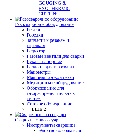
GOUGING &
EXOTHERMIC
CUTTING
Газосварочное оборудование
Резаки
Горелки
Запчасти к резакам и
горелкам
Редукторы
Газовые вентили для сварки
Рукава напорные
Баллоны для газосварки
Манометры
Машины газовой резки
Медицинское оборудование
Оборудование для
газораспределительных
систем
Сетевое оборудование
+ ЕЩЕ 2
Сварочные аксессуары
Инструменты сварщика
Электрододержатели