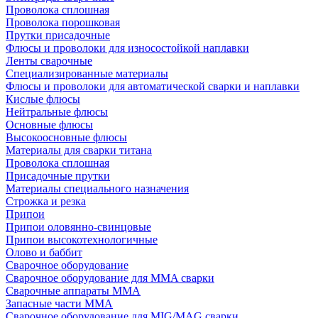
Проволока сплошная
Проволока порошковая
Прутки присадочные
Флюсы и проволоки для износостойкой наплавки
Ленты сварочные
Специализированные материалы
Флюсы и проволоки для автоматической сварки и наплавки
Кислые флюсы
Нейтральные флюсы
Основные флюсы
Высокоосновные флюсы
Материалы для сварки титана
Проволока сплошная
Присадочные прутки
Материалы специального назначения
Строжка и резка
Припои
Припои оловянно-свинцовые
Припои высокотехнологичные
Олово и баббит
Сварочное оборудование
Сварочное оборудование для MMA сварки
Сварочные аппараты MMA
Запасные части MMA
Сварочное оборудование для MIG/MAG сварки