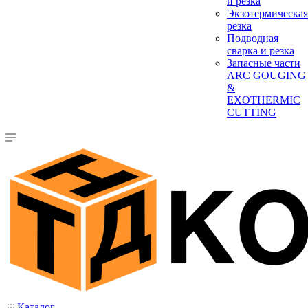
и резка
Экзотермическая
резка
Подводная
сварка и резка
Запасные части
ARC GOUGING
&
EXOTHERMIC
CUTTING
Каталог