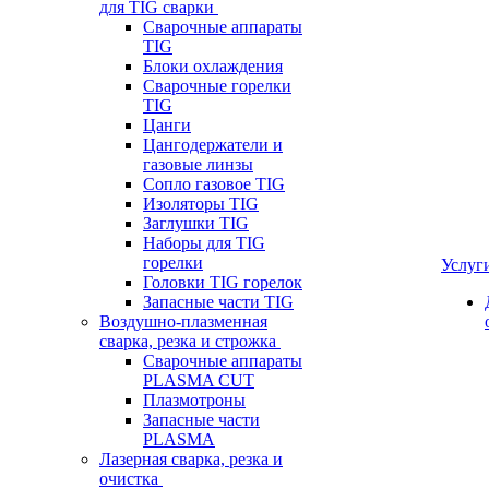
для TIG сварки
Сварочные аппараты
TIG
Блоки охлаждения
Сварочные горелки
TIG
Цанги
Цангодержатели и
газовые линзы
Сопло газовое TIG
Изоляторы TIG
Заглушки TIG
Наборы для TIG
горелки
Услуг
Головки TIG горелок
Запасные части TIG
Воздушно-плазменная
сварка, резка и строжка
Сварочные аппараты
PLASMA CUT
Плазмотроны
Запасные части
PLASMA
Лазерная сварка, резка и
очистка