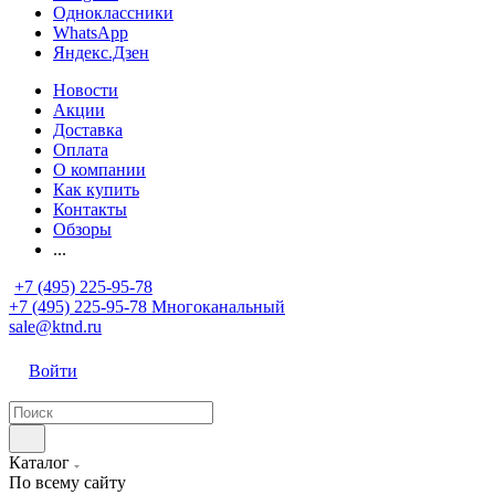
Одноклассники
WhatsApp
Яндекс.Дзен
Новости
Акции
Доставка
Оплата
О компании
Как купить
Контакты
Обзоры
...
+7 (495) 225-95-78
+7 (495) 225-95-78
Многоканальный
sale@ktnd.ru
Войти
Каталог
По всему сайту