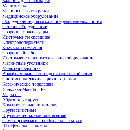
Баллоны для газосварки
Манометры
Машины газовой резки
Медицинское оборудование
Оборудование для газораспределительных систем
Сетевое оборудование
Сварочные аксессуары
Инструменты сварщика
Электрододержатели
Клеммы заземления
Сварочный кабель
Инструмент и вспомогательное оборудование
Магнитные угольники
Молотки сварщика
Вольфрамовые электроды и приспособления
Системы вытяжки сварочных дымов
Керамические подкладки
Упаковка Marathon Pac
Маркеры
Абразивные круги
Круги отрезные по металлу
Круги зачистные
Круги лепестковые тарельчатые
Самозацепляемые шлифовальные круги
Шлифовальные листы