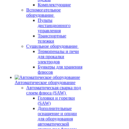
Комплектующие
Вспомогательное
оборудование
Пульты
дистанционного
управления
Транспортные
тележки
Сушильное оборудование
Термопеналы и печи
для прокалки
электродов
Бункеры для хранения
флюсов
Автоматическое оборудование
Автоматическая сварка под
слоем флюса (SAW)
Головки и горелки
(SAW)
Дополнительные
оснащение и опции
для оборудования
автоматической