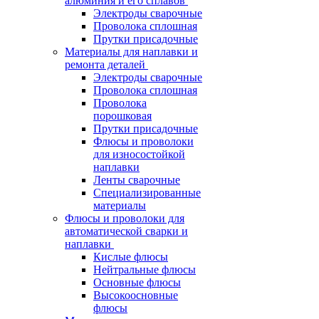
алюминия и его сплавов
Электроды сварочные
Проволока сплошная
Прутки присадочные
Материалы для наплавки и
ремонта деталей
Электроды сварочные
Проволока сплошная
Проволока
порошковая
Прутки присадочные
Флюсы и проволоки
для износостойкой
наплавки
Ленты сварочные
Специализированные
материалы
Флюсы и проволоки для
автоматической сварки и
наплавки
Кислые флюсы
Нейтральные флюсы
Основные флюсы
Высокоосновные
флюсы