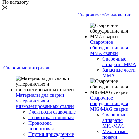
По каталогу
Сварочное оборудование
Сварочное
оборудование для
MMA сварки
Сварочные
аппараты MMA
Сварочные материалы
Запасные части
MMA
Материалы для сварки
Сварочное
углеродистых и
оборудование для
низколегированных сталей
MIG/MAG сварки
Электроды сварочные
Сварочные
Проволока сплошная
аппараты
Проволока
MIG/MAG
порошковая
Механизмы
Прутки присадочные
подачи