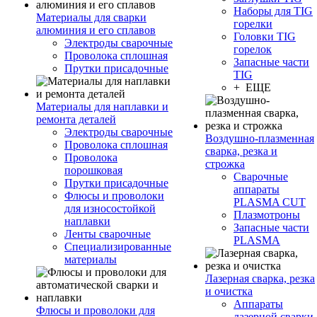
Наборы для TIG
Материалы для сварки
горелки
алюминия и его сплавов
Головки TIG
Электроды сварочные
горелок
Проволока сплошная
Запасные части
Прутки присадочные
TIG
+ ЕЩЕ
Материалы для наплавки и
ремонта деталей
Электроды сварочные
Воздушно-плазменная
Проволока сплошная
сварка, резка и
Проволока
строжка
порошковая
Сварочные
Прутки присадочные
аппараты
Флюсы и проволоки
PLASMA CUT
для износостойкой
Плазмотроны
наплавки
Запасные части
Ленты сварочные
PLASMA
Специализированные
материалы
Лазерная сварка, резка
и очистка
Аппараты
Флюсы и проволоки для
лазерной сварки