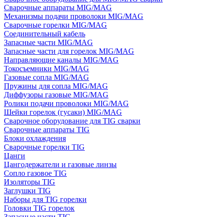
Сварочные аппараты MIG/MAG
Механизмы подачи проволоки MIG/MAG
Сварочные горелки MIG/MAG
Соединительный кабель
Запасные части MIG/MAG
Запасные части для горелок MIG/MAG
Направляющие каналы MIG/MAG
Токосъемники MIG/MAG
Газовые сопла MIG/MAG
Пружины для сопла MIG/MAG
Диффузоры газовые MIG/MAG
Ролики подачи проволоки MIG/MAG
Шейки горелок (гусаки) MIG/MAG
Сварочное оборудование для TIG сварки
Сварочные аппараты TIG
Блоки охлаждения
Сварочные горелки TIG
Цанги
Цангодержатели и газовые линзы
Сопло газовое TIG
Изоляторы TIG
Заглушки TIG
Наборы для TIG горелки
Головки TIG горелок
Запасные части TIG