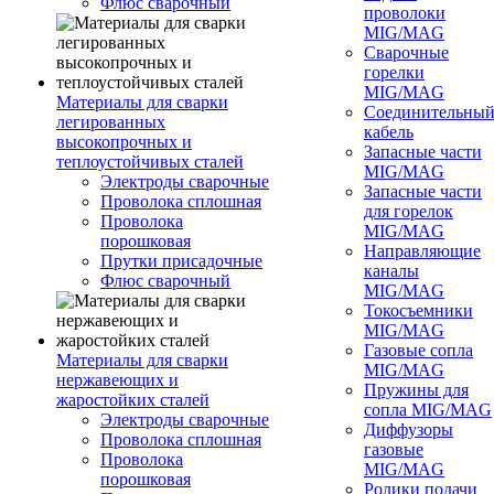
Флюс сварочный
проволоки
MIG/MAG
Сварочные
горелки
MIG/MAG
Материалы для сварки
Соединительны
легированных
кабель
высокопрочных и
Запасные части
теплоустойчивых сталей
MIG/MAG
Электроды сварочные
Запасные части
Проволока сплошная
для горелок
Проволока
MIG/MAG
порошковая
Направляющие
Прутки присадочные
каналы
Флюс сварочный
MIG/MAG
Токосъемники
MIG/MAG
Газовые сопла
Материалы для сварки
MIG/MAG
нержавеющих и
Пружины для
жаростойких сталей
сопла MIG/MAG
Электроды сварочные
Диффузоры
Проволока сплошная
газовые
Проволока
MIG/MAG
порошковая
Ролики подачи