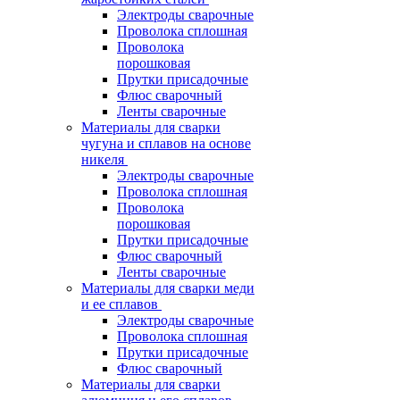
Электроды сварочные
Проволока сплошная
Проволока
порошковая
Прутки присадочные
Флюс сварочный
Ленты сварочные
Материалы для сварки
чугуна и сплавов на основе
никеля
Электроды сварочные
Проволока сплошная
Проволока
порошковая
Прутки присадочные
Флюс сварочный
Ленты сварочные
Материалы для сварки меди
и ее сплавов
Электроды сварочные
Проволока сплошная
Прутки присадочные
Флюс сварочный
Материалы для сварки