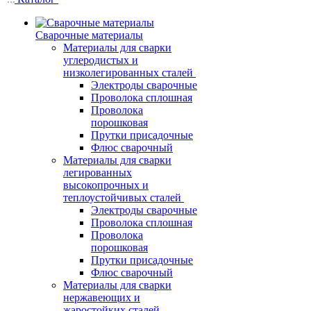
Сварочные материалы
Материалы для сварки
углеродистых и
низколегированных сталей
Электроды сварочные
Проволока сплошная
Проволока
порошковая
Прутки присадочные
Флюс сварочный
Материалы для сварки
легированных
высокопрочных и
теплоустойчивых сталей
Электроды сварочные
Проволока сплошная
Проволока
порошковая
Прутки присадочные
Флюс сварочный
Материалы для сварки
нержавеющих и
жаростойких сталей