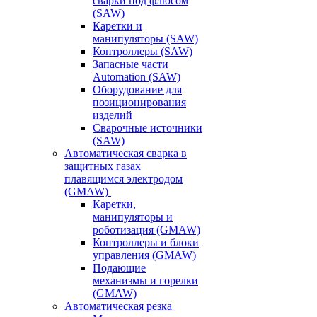
сварки под флюсом
(SAW)
Каретки и
манипуляторы (SAW)
Контроллеры (SAW)
Запасные части
Automation (SAW)
Оборудование для
позиционирования
изделий
Сварочные источники
(SAW)
Автоматическая сварка в
защитных газах
плавящимся электродом
(GMAW)
Каретки,
манипуляторы и
роботизация (GMAW)
Контроллеры и блоки
управления (GMAW)
Подающие
механизмы и горелки
(GMAW)
Автоматическая резка