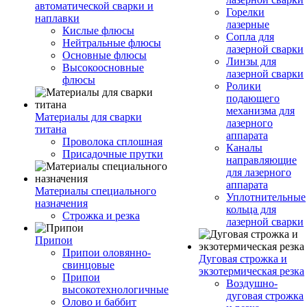
автоматической сварки и
Горелки
наплавки
лазерные
Кислые флюсы
Сопла для
Нейтральные флюсы
лазерной сварки
Основные флюсы
Линзы для
Высокоосновные
лазерной сварки
флюсы
Ролики
подающего
механизма для
Материалы для сварки
лазерного
титана
аппарата
Проволока сплошная
Каналы
Присадочные прутки
направляющие
для лазерного
аппарата
Материалы специального
Уплотнительные
назначения
кольца для
Строжка и резка
лазерной сварки
Припои
Припои оловянно-
Дуговая строжка и
свинцовые
экзотермическая резка
Припои
Воздушно-
высокотехнологичные
дуговая строжка
Олово и баббит