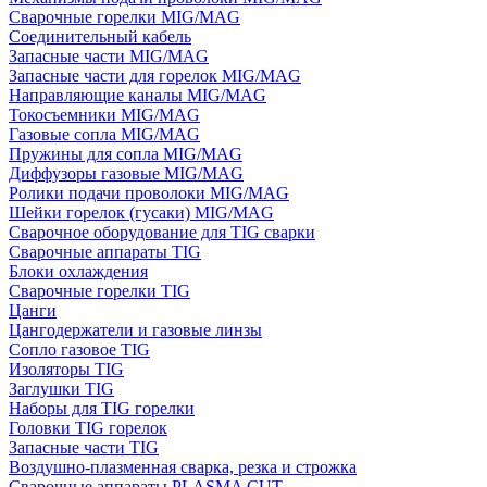
Сварочные горелки MIG/MAG
Соединительный кабель
Запасные части MIG/MAG
Запасные части для горелок MIG/MAG
Направляющие каналы MIG/MAG
Токосъемники MIG/MAG
Газовые сопла MIG/MAG
Пружины для сопла MIG/MAG
Диффузоры газовые MIG/MAG
Ролики подачи проволоки MIG/MAG
Шейки горелок (гусаки) MIG/MAG
Сварочное оборудование для TIG сварки
Сварочные аппараты TIG
Блоки охлаждения
Сварочные горелки TIG
Цанги
Цангодержатели и газовые линзы
Сопло газовое TIG
Изоляторы TIG
Заглушки TIG
Наборы для TIG горелки
Головки TIG горелок
Запасные части TIG
Воздушно-плазменная сварка, резка и строжка
Сварочные аппараты PLASMA CUT