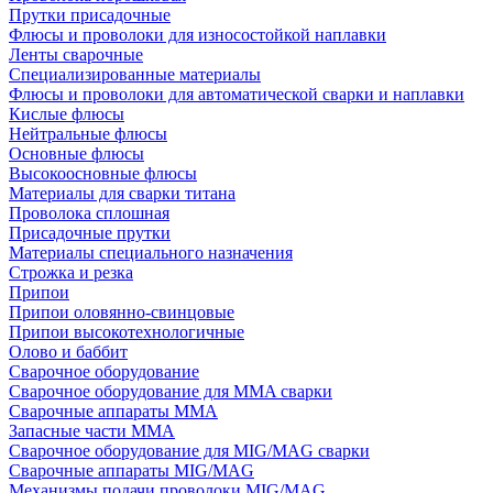
Прутки присадочные
Флюсы и проволоки для износостойкой наплавки
Ленты сварочные
Специализированные материалы
Флюсы и проволоки для автоматической сварки и наплавки
Кислые флюсы
Нейтральные флюсы
Основные флюсы
Высокоосновные флюсы
Материалы для сварки титана
Проволока сплошная
Присадочные прутки
Материалы специального назначения
Строжка и резка
Припои
Припои оловянно-свинцовые
Припои высокотехнологичные
Олово и баббит
Сварочное оборудование
Сварочное оборудование для MMA сварки
Сварочные аппараты MMA
Запасные части MMA
Сварочное оборудование для MIG/MAG сварки
Сварочные аппараты MIG/MAG
Механизмы подачи проволоки MIG/MAG