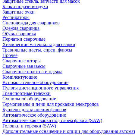
Защитные стекла, запчасти для масок
Блоки подачи воздуха
Защитные очки
Респираторы
Спецодежда для сварщиков
Одежда сварщика
Обувь сварщика
Перчатки сварочные
Химические материалы для сварки
Травильные пасты, спреи, флюсы
Прочее
Сварочные шторы
Сварочные занавесы
Сварочные полотна и одеяла
Комплектующие
Вспомогательное оборудование
Пульты дистанционного управления
Транспортные тележки
Сушильное оборудование
Термопеналы и печи для прокалки электродов
Бункеры для хранения флюсов
Автоматическое оборудование
Автоматическая сварка под слоем флюса (SAW)
Головки и горелки (SAW)
Дополнительные оснащение и опции для оборудования автома