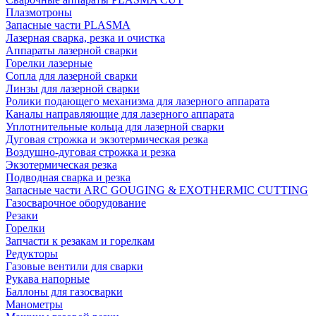
Плазмотроны
Запасные части PLASMA
Лазерная сварка, резка и очистка
Аппараты лазерной сварки
Горелки лазерные
Сопла для лазерной сварки
Линзы для лазерной сварки
Ролики подающего механизма для лазерного аппарата
Каналы направляющие для лазерного аппарата
Уплотнительные кольца для лазерной сварки
Дуговая строжка и экзотермическая резка
Воздушно-дуговая строжка и резка
Экзотермическая резка
Подводная сварка и резка
Запасные части ARC GOUGING & EXOTHERMIC CUTTING
Газосварочное оборудование
Резаки
Горелки
Запчасти к резакам и горелкам
Редукторы
Газовые вентили для сварки
Рукава напорные
Баллоны для газосварки
Манометры