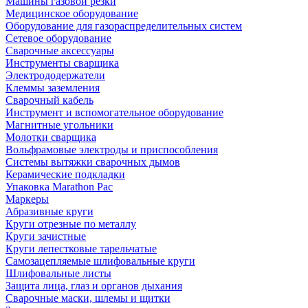
Машины газовой резки
Медицинское оборудование
Оборудование для газораспределительных систем
Сетевое оборудование
Сварочные аксессуары
Инструменты сварщика
Электрододержатели
Клеммы заземления
Сварочный кабель
Инструмент и вспомогательное оборудование
Магнитные угольники
Молотки сварщика
Вольфрамовые электроды и приспособления
Системы вытяжки сварочных дымов
Керамические подкладки
Упаковка Marathon Pac
Маркеры
Абразивные круги
Круги отрезные по металлу
Круги зачистные
Круги лепестковые тарельчатые
Самозацепляемые шлифовальные круги
Шлифовальные листы
Защита лица, глаз и органов дыхания
Сварочные маски, шлемы и щитки