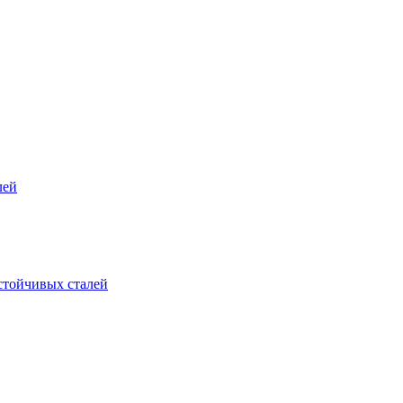
лей
стойчивых сталей