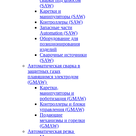
сварки под флюсом
(SAW)
Каретки и
манипуляторы (SAW)
Контроллеры (SAW)
Запасные части
Automation (SAW)
Оборудование для
позиционирования
изделий
Сварочные источники
(SAW)
Автоматическая сварка в
защитных газах
плавящимся электродом
(GMAW)
Каретки,
манипуляторы и
роботизация (GMAW)
Контроллеры и блоки
управления (GMAW)
Подающие
механизмы и горелки
(GMAW)
Автоматическая резка