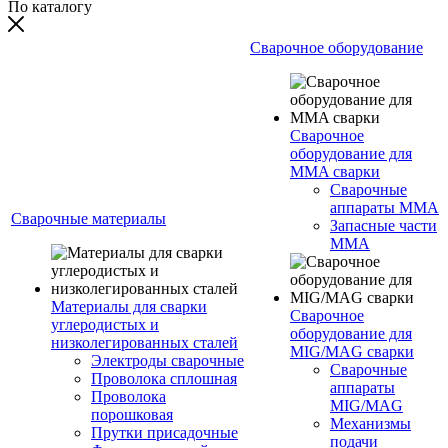
По каталогу
Сварочное оборудование
Сварочное
оборудование для
MMA сварки
Сварочные
аппараты MMA
Сварочные материалы
Запасные части
MMA
Материалы для сварки
Сварочное
углеродистых и
оборудование для
низколегированных сталей
MIG/MAG сварки
Электроды сварочные
Сварочные
Проволока сплошная
аппараты
Проволока
MIG/MAG
порошковая
Механизмы
Прутки присадочные
подачи