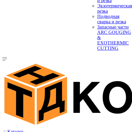
и резка
Экзотермическая
резка
Подводная
сварка и резка
Запасные части
ARC GOUGING
&
EXOTHERMIC
CUTTING
Каталог