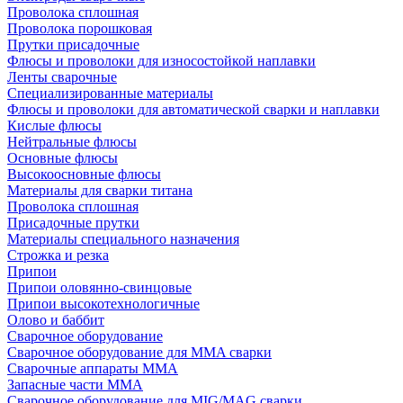
Проволока сплошная
Проволока порошковая
Прутки присадочные
Флюсы и проволоки для износостойкой наплавки
Ленты сварочные
Специализированные материалы
Флюсы и проволоки для автоматической сварки и наплавки
Кислые флюсы
Нейтральные флюсы
Основные флюсы
Высокоосновные флюсы
Материалы для сварки титана
Проволока сплошная
Присадочные прутки
Материалы специального назначения
Строжка и резка
Припои
Припои оловянно-свинцовые
Припои высокотехнологичные
Олово и баббит
Сварочное оборудование
Сварочное оборудование для MMA сварки
Сварочные аппараты MMA
Запасные части MMA
Сварочное оборудование для MIG/MAG сварки