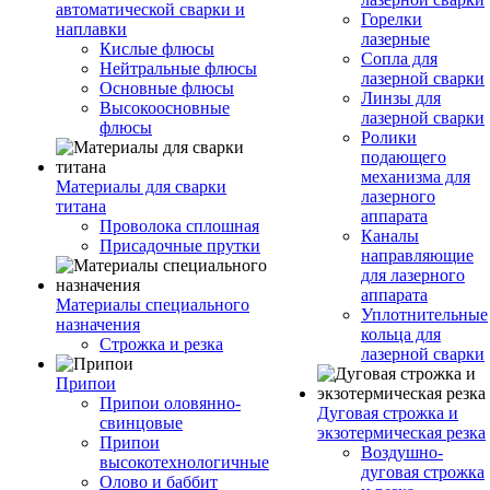
автоматической сварки и
Горелки
наплавки
лазерные
Кислые флюсы
Сопла для
Нейтральные флюсы
лазерной сварки
Основные флюсы
Линзы для
Высокоосновные
лазерной сварки
флюсы
Ролики
подающего
механизма для
Материалы для сварки
лазерного
титана
аппарата
Проволока сплошная
Каналы
Присадочные прутки
направляющие
для лазерного
аппарата
Материалы специального
Уплотнительные
назначения
кольца для
Строжка и резка
лазерной сварки
Припои
Припои оловянно-
Дуговая строжка и
свинцовые
экзотермическая резка
Припои
Воздушно-
высокотехнологичные
дуговая строжка
Олово и баббит