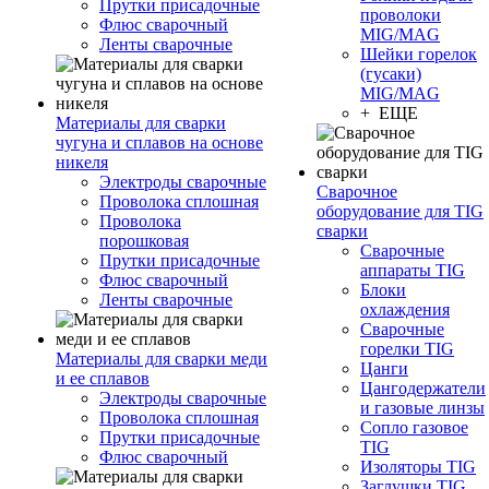
Прутки присадочные
проволоки
Флюс сварочный
MIG/MAG
Ленты сварочные
Шейки горелок
(гусаки)
MIG/MAG
+ ЕЩЕ
Материалы для сварки
чугуна и сплавов на основе
никеля
Электроды сварочные
Сварочное
Проволока сплошная
оборудование для TIG
Проволока
сварки
порошковая
Сварочные
Прутки присадочные
аппараты TIG
Флюс сварочный
Блоки
Ленты сварочные
охлаждения
Сварочные
горелки TIG
Материалы для сварки меди
Цанги
и ее сплавов
Цангодержатели
Электроды сварочные
и газовые линзы
Проволока сплошная
Сопло газовое
Прутки присадочные
TIG
Флюс сварочный
Изоляторы TIG
Заглушки TIG