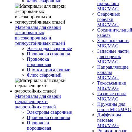
Флюс сварочный
проволоки
MIG/MAG
Сварочные
горелки
MIG/MAG
Материалы для сварки
Соединительны
легированных
кабель
высокопрочных и
Запасные части
теплоустойчивых сталей
MIG/MAG
Электроды сварочные
Запасные части
Проволока сплошная
для горелок
Проволока
MIG/MAG
порошковая
Направляющие
Прутки присадочные
каналы
Флюс сварочный
MIG/MAG
Токосъемники
MIG/MAG
Газовые сопла
Материалы для сварки
MIG/MAG
нержавеющих и
Пружины для
жаростойких сталей
сопла MIG/MAG
Электроды сварочные
Диффузоры
Проволока сплошная
газовые
Проволока
MIG/MAG
порошковая
Ролики подачи