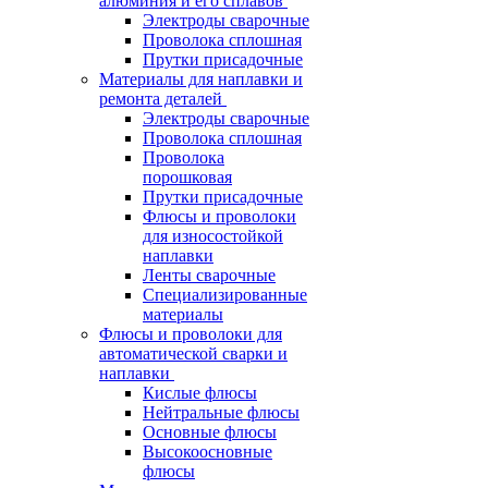
алюминия и его сплавов
Электроды сварочные
Проволока сплошная
Прутки присадочные
Материалы для наплавки и
ремонта деталей
Электроды сварочные
Проволока сплошная
Проволока
порошковая
Прутки присадочные
Флюсы и проволоки
для износостойкой
наплавки
Ленты сварочные
Специализированные
материалы
Флюсы и проволоки для
автоматической сварки и
наплавки
Кислые флюсы
Нейтральные флюсы
Основные флюсы
Высокоосновные
флюсы