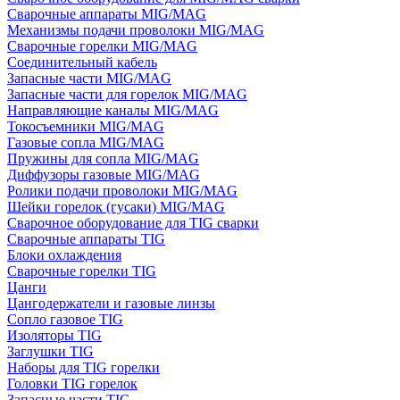
Сварочные аппараты MIG/MAG
Механизмы подачи проволоки MIG/MAG
Сварочные горелки MIG/MAG
Соединительный кабель
Запасные части MIG/MAG
Запасные части для горелок MIG/MAG
Направляющие каналы MIG/MAG
Токосъемники MIG/MAG
Газовые сопла MIG/MAG
Пружины для сопла MIG/MAG
Диффузоры газовые MIG/MAG
Ролики подачи проволоки MIG/MAG
Шейки горелок (гусаки) MIG/MAG
Сварочное оборудование для TIG сварки
Сварочные аппараты TIG
Блоки охлаждения
Сварочные горелки TIG
Цанги
Цангодержатели и газовые линзы
Сопло газовое TIG
Изоляторы TIG
Заглушки TIG
Наборы для TIG горелки
Головки TIG горелок
Запасные части TIG