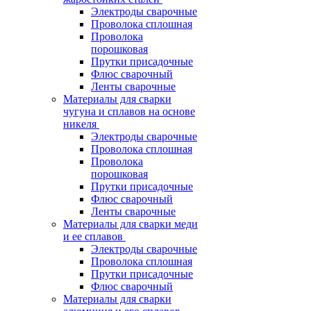
Электроды сварочные
Проволока сплошная
Проволока
порошковая
Прутки присадочные
Флюс сварочный
Ленты сварочные
Материалы для сварки
чугуна и сплавов на основе
никеля
Электроды сварочные
Проволока сплошная
Проволока
порошковая
Прутки присадочные
Флюс сварочный
Ленты сварочные
Материалы для сварки меди
и ее сплавов
Электроды сварочные
Проволока сплошная
Прутки присадочные
Флюс сварочный
Материалы для сварки