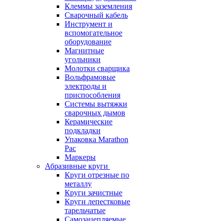
Клеммы заземления
Сварочный кабель
Инструмент и
вспомогательное
оборудование
Магнитные
угольники
Молотки сварщика
Вольфрамовые
электроды и
приспособления
Системы вытяжки
сварочных дымов
Керамические
подкладки
Упаковка Marathon
Pac
Маркеры
Абразивные круги
Круги отрезные по
металлу
Круги зачистные
Круги лепестковые
тарельчатые
Самозацепляемые