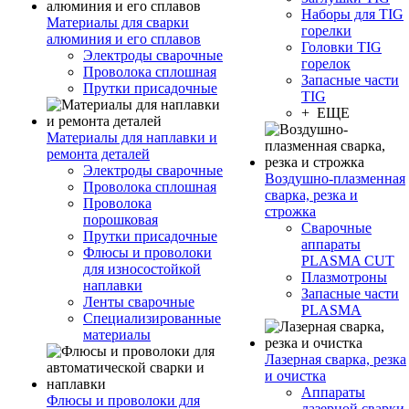
Наборы для TIG
Материалы для сварки
горелки
алюминия и его сплавов
Головки TIG
Электроды сварочные
горелок
Проволока сплошная
Запасные части
Прутки присадочные
TIG
+ ЕЩЕ
Материалы для наплавки и
ремонта деталей
Электроды сварочные
Воздушно-плазменная
Проволока сплошная
сварка, резка и
Проволока
строжка
порошковая
Сварочные
Прутки присадочные
аппараты
Флюсы и проволоки
PLASMA CUT
для износостойкой
Плазмотроны
наплавки
Запасные части
Ленты сварочные
PLASMA
Специализированные
материалы
Лазерная сварка, резка
и очистка
Аппараты
Флюсы и проволоки для
лазерной сварки