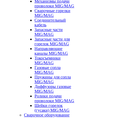
Механизмы подачи
проволоки MIG/MAG
Сварочные горелки
MIG/MAG
Соединительный
кабель
Запасные части
MIG/MAG
Запасные части для
горелок MIG/MAG
Направляющие
каналы MIG/MAG
Токосъемники
MIG/MAG
Газовые сопла
MIG/MAG
Пружины для сопла
MIG/MAG
Диффузоры газовые
MIG/MAG
Ролики подачи
проволоки MIG/MAG
Шейки горелок
(гусаки) MIG/MAG
Сварочное оборудование