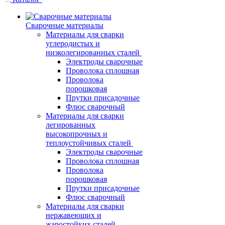
Сварочные материалы
Материалы для сварки
углеродистых и
низколегированных сталей
Электроды сварочные
Проволока сплошная
Проволока
порошковая
Прутки присадочные
Флюс сварочный
Материалы для сварки
легированных
высокопрочных и
теплоустойчивых сталей
Электроды сварочные
Проволока сплошная
Проволока
порошковая
Прутки присадочные
Флюс сварочный
Материалы для сварки
нержавеющих и
жаростойких сталей