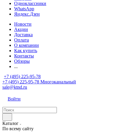
Одноклассники
WhatsApp
Яндекс.Дзен
Новости
Акции
Доставка
Оплата
О компании
Как купить
Контакты
Обзоры
...
+7 (495) 225-95-78
+7 (495) 225-95-78
Многоканальный
sale@ktnd.ru
Войти
Каталог
По всему сайту