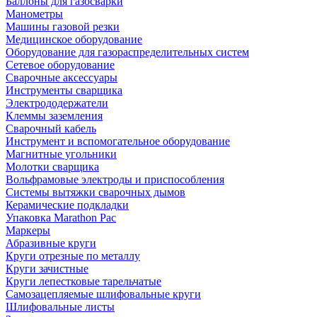
Баллоны для газосварки
Манометры
Машины газовой резки
Медицинское оборудование
Оборудование для газораспределительных систем
Сетевое оборудование
Сварочные аксессуары
Инструменты сварщика
Электрододержатели
Клеммы заземления
Сварочный кабель
Инструмент и вспомогательное оборудование
Магнитные угольники
Молотки сварщика
Вольфрамовые электроды и приспособления
Системы вытяжки сварочных дымов
Керамические подкладки
Упаковка Marathon Pac
Маркеры
Абразивные круги
Круги отрезные по металлу
Круги зачистные
Круги лепестковые тарельчатые
Самозацепляемые шлифовальные круги
Шлифовальные листы