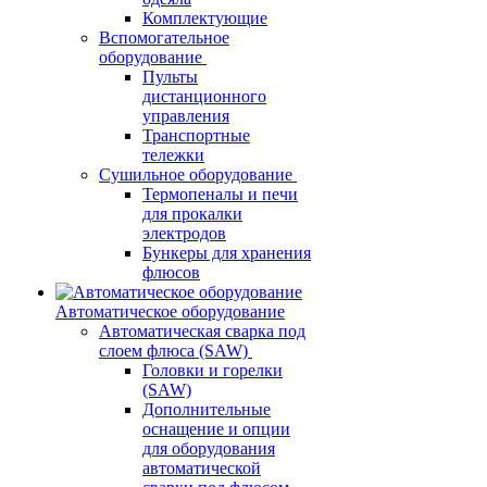
Комплектующие
Вспомогательное
оборудование
Пульты
дистанционного
управления
Транспортные
тележки
Сушильное оборудование
Термопеналы и печи
для прокалки
электродов
Бункеры для хранения
флюсов
Автоматическое оборудование
Автоматическая сварка под
слоем флюса (SAW)
Головки и горелки
(SAW)
Дополнительные
оснащение и опции
для оборудования
автоматической