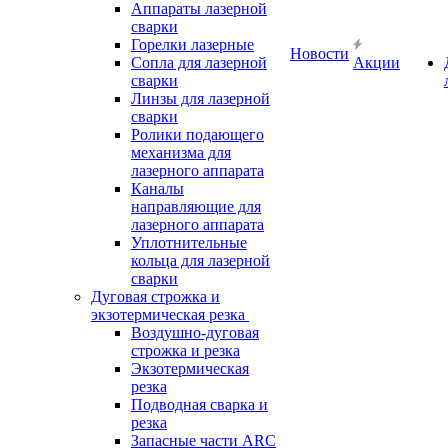
Аппараты лазерной
сварки
Горелки лазерные
Новости
Сопла для лазерной
Акции
сварки
Линзы для лазерной
сварки
Ролики подающего
механизма для
лазерного аппарата
Каналы
направляющие для
лазерного аппарата
Уплотнительные
кольца для лазерной
сварки
Дуговая строжка и
экзотермическая резка
Воздушно-дуговая
строжка и резка
Экзотермическая
резка
Подводная сварка и
резка
Запасные части ARC