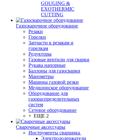
GOUGING &
EXOTHERMIC
CUTTING
Газосварочное оборудование
Резаки
Горелки
Запчасти к резакам и
горелкам
Редукторы
Газовые вентили для сварки
Рукава напорные
Баллоны для газосварки
Манометры
Машины газовой резки
Медицинское оборудование
Оборудование для
газораспределительных
систем
Сетевое оборудование
+ ЕЩЕ 2
Сварочные аксессуары
Инструменты сварщика
Электрододержатели