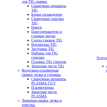
для TIG сварки
Сварочные аппараты
TIG
Блоки охлаждения
Сварочные горелки
TIG
Цанги
Цангодержатели и
газовые линзы
Сопло газовое TIG
Изоляторы TIG
Заглушки TIG
Наборы для TIG
горелки
Услуг
Головки TIG горелок
Запасные части TIG
Воздушно-плазменная
сварка, резка и строжка
Сварочные аппараты
PLASMA CUT
Плазмотроны
Запасные части
PLASMA
Лазерная сварка, резка и
очистка