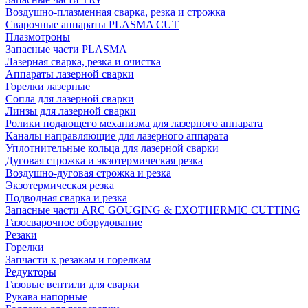
Воздушно-плазменная сварка, резка и строжка
Сварочные аппараты PLASMA CUT
Плазмотроны
Запасные части PLASMA
Лазерная сварка, резка и очистка
Аппараты лазерной сварки
Горелки лазерные
Сопла для лазерной сварки
Линзы для лазерной сварки
Ролики подающего механизма для лазерного аппарата
Каналы направляющие для лазерного аппарата
Уплотнительные кольца для лазерной сварки
Дуговая строжка и экзотермическая резка
Воздушно-дуговая строжка и резка
Экзотермическая резка
Подводная сварка и резка
Запасные части ARC GOUGING & EXOTHERMIC CUTTING
Газосварочное оборудование
Резаки
Горелки
Запчасти к резакам и горелкам
Редукторы
Газовые вентили для сварки
Рукава напорные