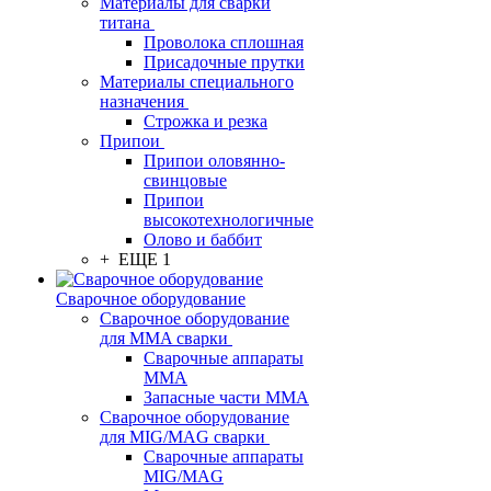
Материалы для сварки
титана
Проволока сплошная
Присадочные прутки
Материалы специального
назначения
Строжка и резка
Припои
Припои оловянно-
свинцовые
Припои
высокотехнологичные
Олово и баббит
+ ЕЩЕ 1
Сварочное оборудование
Сварочное оборудование
для MMA сварки
Сварочные аппараты
MMA
Запасные части MMA
Сварочное оборудование
для MIG/MAG сварки
Сварочные аппараты
MIG/MAG