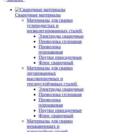
Сварочные материалы
Материалы для сварки
углеродистых и
низколегированных сталей
Электроды сварочные
Проволока сплошная
Проволока
порошковая
Прутки присадочные
Флюс сварочный
Материалы для сварки
легированных
высокопрочных и
теплоустойчивых сталей
Электроды сварочные
Проволока сплошная
Проволока
порошковая
Прутки присадочные
Флюс сварочный
Материалы для сварки
нержавеющих и
жаростойких сталей