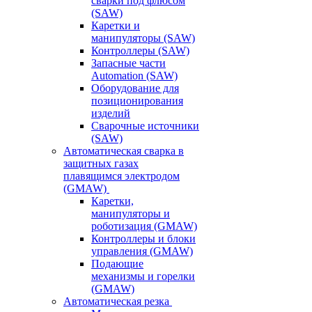
сварки под флюсом
(SAW)
Каретки и
манипуляторы (SAW)
Контроллеры (SAW)
Запасные части
Automation (SAW)
Оборудование для
позиционирования
изделий
Сварочные источники
(SAW)
Автоматическая сварка в
защитных газах
плавящимся электродом
(GMAW)
Каретки,
манипуляторы и
роботизация (GMAW)
Контроллеры и блоки
управления (GMAW)
Подающие
механизмы и горелки
(GMAW)
Автоматическая резка