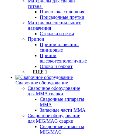
Материалы для сварки
титана
Проволока сплошная
Присадочные прутки
Материалы специального
назначения
Строжка и резка
Припои
Припои оловянно-
свинцовые
Припои
высокотехнологичные
Олово и баббит
+ ЕЩЕ 1
Сварочное оборудование
Сварочное оборудование
для MMA сварки
Сварочные аппараты
MMA
Запасные части MMA
Сварочное оборудование
для MIG/MAG сварки
Сварочные аппараты
MIG/MAG