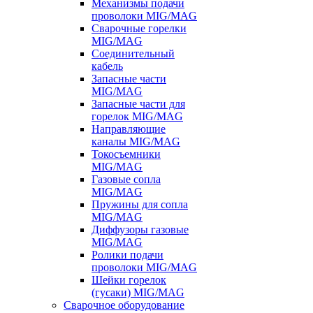
Механизмы подачи
проволоки MIG/MAG
Сварочные горелки
MIG/MAG
Соединительный
кабель
Запасные части
MIG/MAG
Запасные части для
горелок MIG/MAG
Направляющие
каналы MIG/MAG
Токосъемники
MIG/MAG
Газовые сопла
MIG/MAG
Пружины для сопла
MIG/MAG
Диффузоры газовые
MIG/MAG
Ролики подачи
проволоки MIG/MAG
Шейки горелок
(гусаки) MIG/MAG
Сварочное оборудование