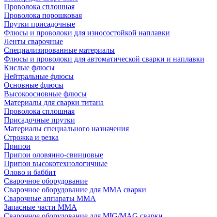
Проволока сплошная
Проволока порошковая
Прутки присадочные
Флюсы и проволоки для износостойкой наплавки
Ленты сварочные
Специализированные материалы
Флюсы и проволоки для автоматической сварки и наплавки
Кислые флюсы
Нейтральные флюсы
Основные флюсы
Высокоосновные флюсы
Материалы для сварки титана
Проволока сплошная
Присадочные прутки
Материалы специального назначения
Строжка и резка
Припои
Припои оловянно-свинцовые
Припои высокотехнологичные
Олово и баббит
Сварочное оборудование
Сварочное оборудование для MMA сварки
Сварочные аппараты MMA
Запасные части MMA
Сварочное оборудование для MIG/MAG сварки