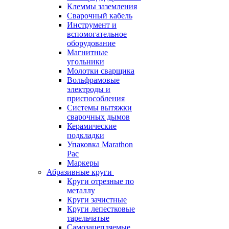
Клеммы заземления
Сварочный кабель
Инструмент и
вспомогательное
оборудование
Магнитные
угольники
Молотки сварщика
Вольфрамовые
электроды и
приспособления
Системы вытяжки
сварочных дымов
Керамические
подкладки
Упаковка Marathon
Pac
Маркеры
Абразивные круги
Круги отрезные по
металлу
Круги зачистные
Круги лепестковые
тарельчатые
Самозацепляемые