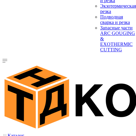
и резка
Экзотермическая
резка
Подводная
сварка и резка
Запасные части
ARC GOUGING
&
EXOTHERMIC
CUTTING
Каталог