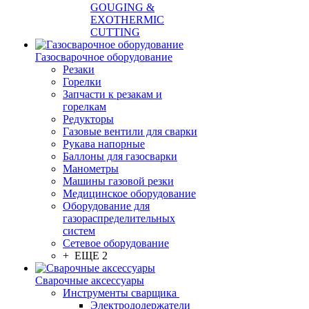
GOUGING &
EXOTHERMIC
CUTTING
Газосварочное оборудование
Резаки
Горелки
Запчасти к резакам и
горелкам
Редукторы
Газовые вентили для сварки
Рукава напорные
Баллоны для газосварки
Манометры
Машины газовой резки
Медицинское оборудование
Оборудование для
газораспределительных
систем
Сетевое оборудование
+ ЕЩЕ 2
Сварочные аксессуары
Инструменты сварщика
Электрододержатели