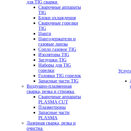
для TIG сварки
Сварочные аппараты
TIG
Блоки охлаждения
Сварочные горелки
TIG
Цанги
Цангодержатели и
газовые линзы
Сопло газовое TIG
Изоляторы TIG
Заглушки TIG
Наборы для TIG
горелки
Услуг
Головки TIG горелок
Запасные части TIG
Воздушно-плазменная
сварка, резка и строжка
Сварочные аппараты
PLASMA CUT
Плазмотроны
Запасные части
PLASMA
Лазерная сварка, резка и
очистка