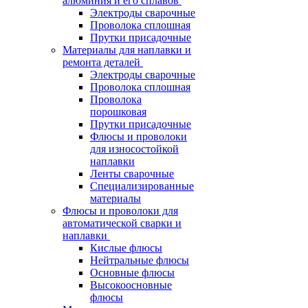
алюминия и его сплавов
Электроды сварочные
Проволока сплошная
Прутки присадочные
Материалы для наплавки и
ремонта деталей
Электроды сварочные
Проволока сплошная
Проволока
порошковая
Прутки присадочные
Флюсы и проволоки
для износостойкой
наплавки
Ленты сварочные
Специализированные
материалы
Флюсы и проволоки для
автоматической сварки и
наплавки
Кислые флюсы
Нейтральные флюсы
Основные флюсы
Высокоосновные
флюсы