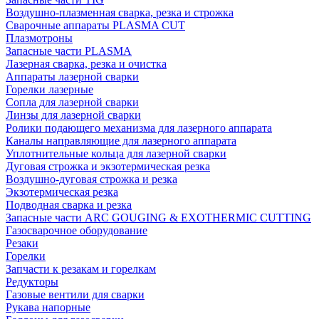
Воздушно-плазменная сварка, резка и строжка
Сварочные аппараты PLASMA CUT
Плазмотроны
Запасные части PLASMA
Лазерная сварка, резка и очистка
Аппараты лазерной сварки
Горелки лазерные
Сопла для лазерной сварки
Линзы для лазерной сварки
Ролики подающего механизма для лазерного аппарата
Каналы направляющие для лазерного аппарата
Уплотнительные кольца для лазерной сварки
Дуговая строжка и экзотермическая резка
Воздушно-дуговая строжка и резка
Экзотермическая резка
Подводная сварка и резка
Запасные части ARC GOUGING & EXOTHERMIC CUTTING
Газосварочное оборудование
Резаки
Горелки
Запчасти к резакам и горелкам
Редукторы
Газовые вентили для сварки
Рукава напорные