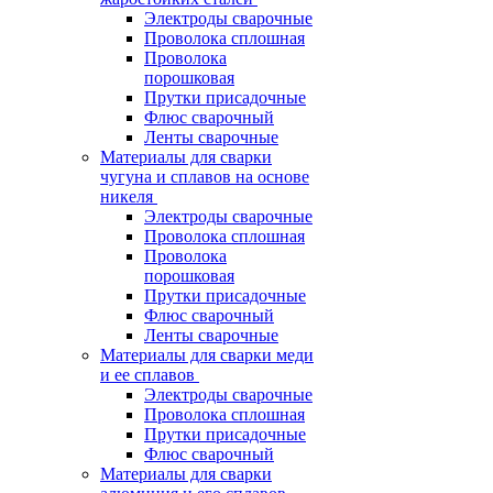
Электроды сварочные
Проволока сплошная
Проволока
порошковая
Прутки присадочные
Флюс сварочный
Ленты сварочные
Материалы для сварки
чугуна и сплавов на основе
никеля
Электроды сварочные
Проволока сплошная
Проволока
порошковая
Прутки присадочные
Флюс сварочный
Ленты сварочные
Материалы для сварки меди
и ее сплавов
Электроды сварочные
Проволока сплошная
Прутки присадочные
Флюс сварочный
Материалы для сварки