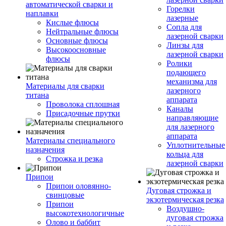
автоматической сварки и
Горелки
наплавки
лазерные
Кислые флюсы
Сопла для
Нейтральные флюсы
лазерной сварки
Основные флюсы
Линзы для
Высокоосновные
лазерной сварки
флюсы
Ролики
подающего
механизма для
Материалы для сварки
лазерного
титана
аппарата
Проволока сплошная
Каналы
Присадочные прутки
направляющие
для лазерного
аппарата
Материалы специального
Уплотнительные
назначения
кольца для
Строжка и резка
лазерной сварки
Припои
Припои оловянно-
Дуговая строжка и
свинцовые
экзотермическая резка
Припои
Воздушно-
высокотехнологичные
дуговая строжка
Олово и баббит