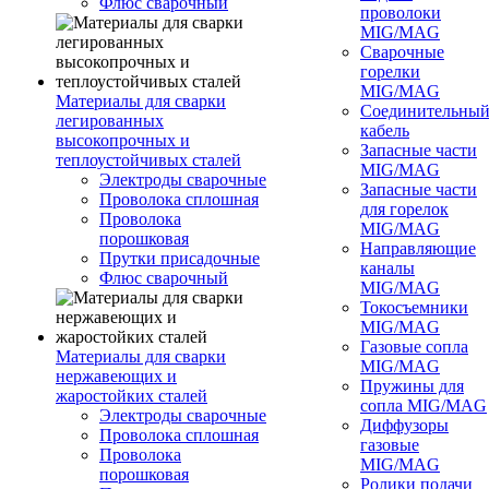
Флюс сварочный
проволоки
MIG/MAG
Сварочные
горелки
MIG/MAG
Материалы для сварки
Соединительны
легированных
кабель
высокопрочных и
Запасные части
теплоустойчивых сталей
MIG/MAG
Электроды сварочные
Запасные части
Проволока сплошная
для горелок
Проволока
MIG/MAG
порошковая
Направляющие
Прутки присадочные
каналы
Флюс сварочный
MIG/MAG
Токосъемники
MIG/MAG
Газовые сопла
Материалы для сварки
MIG/MAG
нержавеющих и
Пружины для
жаростойких сталей
сопла MIG/MAG
Электроды сварочные
Диффузоры
Проволока сплошная
газовые
Проволока
MIG/MAG
порошковая
Ролики подачи