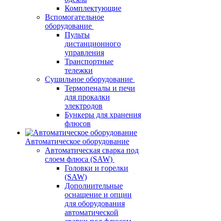
Комплектующие
Вспомогательное
оборудование
Пульты
дистанционного
управления
Транспортные
тележки
Сушильное оборудование
Термопеналы и печи
для прокалки
электродов
Бункеры для хранения
флюсов
Автоматическое оборудование
Автоматическая сварка под
слоем флюса (SAW)
Головки и горелки
(SAW)
Дополнительные
оснащение и опции
для оборудования
автоматической