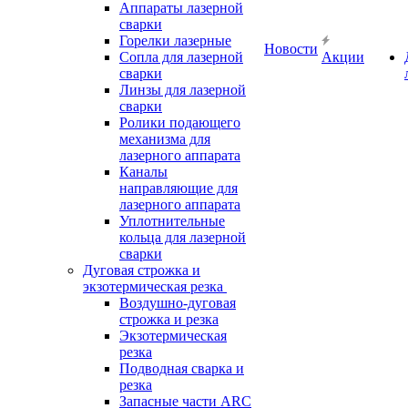
Аппараты лазерной
сварки
Горелки лазерные
Новости
Сопла для лазерной
Акции
сварки
Линзы для лазерной
сварки
Ролики подающего
механизма для
лазерного аппарата
Каналы
направляющие для
лазерного аппарата
Уплотнительные
кольца для лазерной
сварки
Дуговая строжка и
экзотермическая резка
Воздушно-дуговая
строжка и резка
Экзотермическая
резка
Подводная сварка и
резка
Запасные части ARC