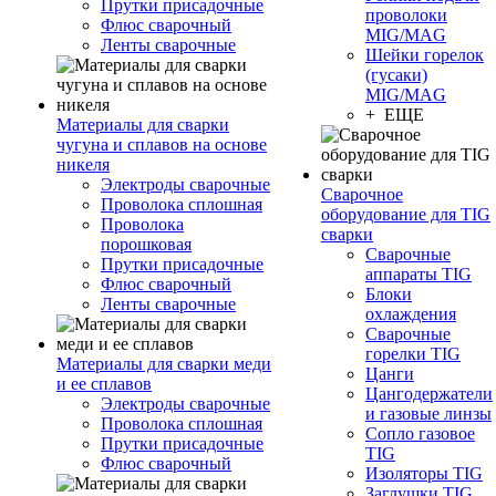
Прутки присадочные
проволоки
Флюс сварочный
MIG/MAG
Ленты сварочные
Шейки горелок
(гусаки)
MIG/MAG
+ ЕЩЕ
Материалы для сварки
чугуна и сплавов на основе
никеля
Электроды сварочные
Сварочное
Проволока сплошная
оборудование для TIG
Проволока
сварки
порошковая
Сварочные
Прутки присадочные
аппараты TIG
Флюс сварочный
Блоки
Ленты сварочные
охлаждения
Сварочные
горелки TIG
Материалы для сварки меди
Цанги
и ее сплавов
Цангодержатели
Электроды сварочные
и газовые линзы
Проволока сплошная
Сопло газовое
Прутки присадочные
TIG
Флюс сварочный
Изоляторы TIG
Заглушки TIG