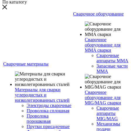
По каталогу
Сварочное оборудование
Сварочное
оборудование для
MMA сварки
Сварочные
аппараты MMA
Сварочные материалы
Запасные части
MMA
Материалы для сварки
Сварочное
углеродистых и
оборудование для
низколегированных сталей
MIG/MAG сварки
Электроды сварочные
Сварочные
Проволока сплошная
аппараты
Проволока
MIG/MAG
порошковая
Механизмы
Прутки присадочные
подачи