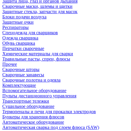
Защита лица, глаз и органов дыхания
Сварочные маски, шлемы и щитки
Защитные стекла, запчасти для масок
Блоки подачи воздуха
Защитные очки
Респираторы
Спецодежда для сварщиков
Одежда сварщика
Обувь сварщика
Перчатки сварочные
Химические материалы для сварки
Травильные пасты, спреи, флюсы
Прочее
Сварочные шторы
Сварочные занавесы
Сварочные полотна и одеяла
Комплектующие
Вспомогательное оборудование
Пульты дистанционного управления
Транспортные тележки
Сушильное оборудование
Термопеналы и печи для прокалки электродов
Бункеры для хранения флюсов
Автоматическое оборудование
Автоматическая сварка под слоем флюса (SAW)