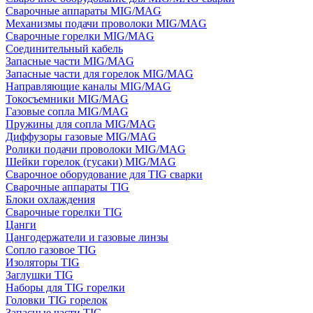
Сварочные аппараты MIG/MAG
Механизмы подачи проволоки MIG/MAG
Сварочные горелки MIG/MAG
Соединительный кабель
Запасные части MIG/MAG
Запасные части для горелок MIG/MAG
Направляющие каналы MIG/MAG
Токосъемники MIG/MAG
Газовые сопла MIG/MAG
Пружины для сопла MIG/MAG
Диффузоры газовые MIG/MAG
Ролики подачи проволоки MIG/MAG
Шейки горелок (гусаки) MIG/MAG
Сварочное оборудование для TIG сварки
Сварочные аппараты TIG
Блоки охлаждения
Сварочные горелки TIG
Цанги
Цангодержатели и газовые линзы
Сопло газовое TIG
Изоляторы TIG
Заглушки TIG
Наборы для TIG горелки
Головки TIG горелок
Запасные части TIG