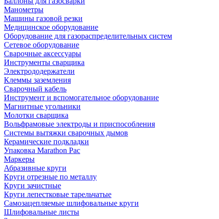
Баллоны для газосварки
Манометры
Машины газовой резки
Медицинское оборудование
Оборудование для газораспределительных систем
Сетевое оборудование
Сварочные аксессуары
Инструменты сварщика
Электрододержатели
Клеммы заземления
Сварочный кабель
Инструмент и вспомогательное оборудование
Магнитные угольники
Молотки сварщика
Вольфрамовые электроды и приспособления
Системы вытяжки сварочных дымов
Керамические подкладки
Упаковка Marathon Pac
Маркеры
Абразивные круги
Круги отрезные по металлу
Круги зачистные
Круги лепестковые тарельчатые
Самозацепляемые шлифовальные круги
Шлифовальные листы