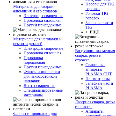
Наборы для TIG
Материалы для сварки
горелки
алюминия и его сплавов
Головки TIG
Электроды сварочные
горелок
Проволока сплошная
Запасные части
Прутки присадочные
TIG
+ ЕЩЕ
Материалы для наплавки и
ремонта деталей
Электроды сварочные
Воздушно-плазменная
Проволока сплошная
сварка, резка и
Проволока
строжка
порошковая
Сварочные
Прутки присадочные
аппараты
Флюсы и проволоки
PLASMA CUT
для износостойкой
Плазмотроны
наплавки
Запасные части
Ленты сварочные
PLASMA
Специализированные
материалы
Лазерная сварка, резка
и очистка
Аппараты
Флюсы и проволоки для
лазерной сварки