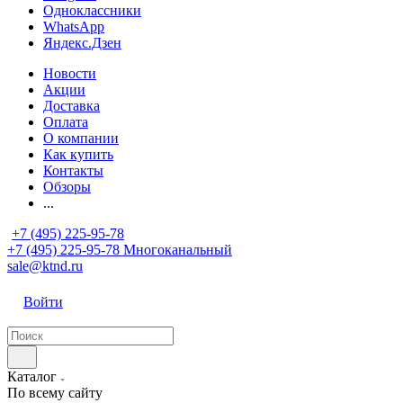
Одноклассники
WhatsApp
Яндекс.Дзен
Новости
Акции
Доставка
Оплата
О компании
Как купить
Контакты
Обзоры
...
+7 (495) 225-95-78
+7 (495) 225-95-78
Многоканальный
sale@ktnd.ru
Войти
Каталог
По всему сайту