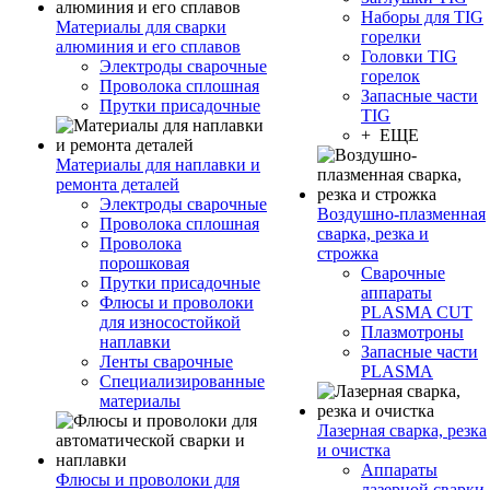
Наборы для TIG
Материалы для сварки
горелки
алюминия и его сплавов
Головки TIG
Электроды сварочные
горелок
Проволока сплошная
Запасные части
Прутки присадочные
TIG
+ ЕЩЕ
Материалы для наплавки и
ремонта деталей
Электроды сварочные
Воздушно-плазменная
Проволока сплошная
сварка, резка и
Проволока
строжка
порошковая
Сварочные
Прутки присадочные
аппараты
Флюсы и проволоки
PLASMA CUT
для износостойкой
Плазмотроны
наплавки
Запасные части
Ленты сварочные
PLASMA
Специализированные
материалы
Лазерная сварка, резка
и очистка
Аппараты
Флюсы и проволоки для
лазерной сварки