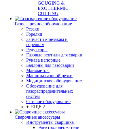
GOUGING &
EXOTHERMIC
CUTTING
Газосварочное оборудование
Резаки
Горелки
Запчасти к резакам и
горелкам
Редукторы
Газовые вентили для сварки
Рукава напорные
Баллоны для газосварки
Манометры
Машины газовой резки
Медицинское оборудование
Оборудование для
газораспределительных
систем
Сетевое оборудование
+ ЕЩЕ 2
Сварочные аксессуары
Инструменты сварщика
Электрододержатели