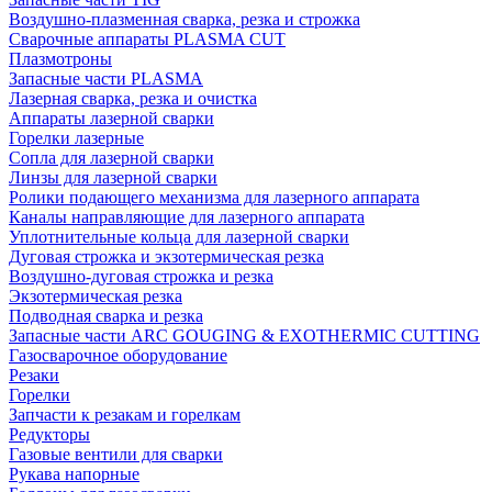
Воздушно-плазменная сварка, резка и строжка
Сварочные аппараты PLASMA CUT
Плазмотроны
Запасные части PLASMA
Лазерная сварка, резка и очистка
Аппараты лазерной сварки
Горелки лазерные
Сопла для лазерной сварки
Линзы для лазерной сварки
Ролики подающего механизма для лазерного аппарата
Каналы направляющие для лазерного аппарата
Уплотнительные кольца для лазерной сварки
Дуговая строжка и экзотермическая резка
Воздушно-дуговая строжка и резка
Экзотермическая резка
Подводная сварка и резка
Запасные части ARC GOUGING & EXOTHERMIC CUTTING
Газосварочное оборудование
Резаки
Горелки
Запчасти к резакам и горелкам
Редукторы
Газовые вентили для сварки
Рукава напорные