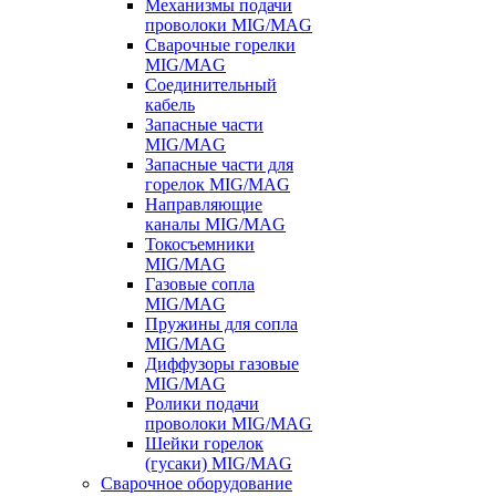
Механизмы подачи
проволоки MIG/MAG
Сварочные горелки
MIG/MAG
Соединительный
кабель
Запасные части
MIG/MAG
Запасные части для
горелок MIG/MAG
Направляющие
каналы MIG/MAG
Токосъемники
MIG/MAG
Газовые сопла
MIG/MAG
Пружины для сопла
MIG/MAG
Диффузоры газовые
MIG/MAG
Ролики подачи
проволоки MIG/MAG
Шейки горелок
(гусаки) MIG/MAG
Сварочное оборудование