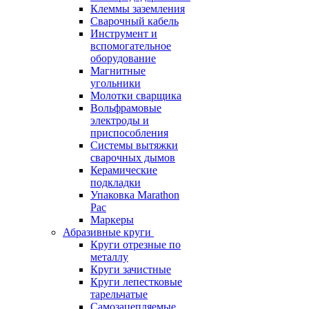
Клеммы заземления
Сварочный кабель
Инструмент и
вспомогательное
оборудование
Магнитные
угольники
Молотки сварщика
Вольфрамовые
электроды и
приспособления
Системы вытяжки
сварочных дымов
Керамические
подкладки
Упаковка Marathon
Pac
Маркеры
Абразивные круги
Круги отрезные по
металлу
Круги зачистные
Круги лепестковые
тарельчатые
Самозацепляемые