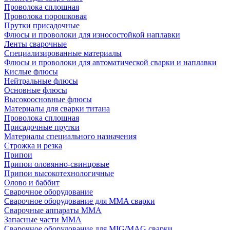
Проволока сплошная
Проволока порошковая
Прутки присадочные
Флюсы и проволоки для износостойкой наплавки
Ленты сварочные
Специализированные материалы
Флюсы и проволоки для автоматической сварки и наплавки
Кислые флюсы
Нейтральные флюсы
Основные флюсы
Высокоосновные флюсы
Материалы для сварки титана
Проволока сплошная
Присадочные прутки
Материалы специального назначения
Строжка и резка
Припои
Припои оловянно-свинцовые
Припои высокотехнологичные
Олово и баббит
Сварочное оборудование
Сварочное оборудование для MMA сварки
Сварочные аппараты MMA
Запасные части MMA
Сварочное оборудование для MIG/MAG сварки