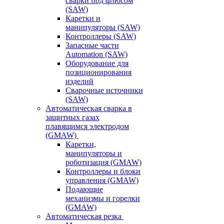
сварки под флюсом
(SAW)
Каретки и
манипуляторы (SAW)
Контроллеры (SAW)
Запасные части
Automation (SAW)
Оборудование для
позиционирования
изделий
Сварочные источники
(SAW)
Автоматическая сварка в
защитных газах
плавящимся электродом
(GMAW)
Каретки,
манипуляторы и
роботизация (GMAW)
Контроллеры и блоки
управления (GMAW)
Подающие
механизмы и горелки
(GMAW)
Автоматическая резка