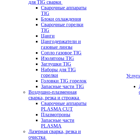
для TIG сварки
Сварочные аппараты
TIG
Блоки охлаждения
Сварочные горелки
TIG
Цанги
Цангодержатели и
газовые линзы
Сопло газовое TIG
Изоляторы TIG
Заглушки TIG
Наборы для TIG
горелки
Услуг
Головки TIG горелок
Запасные части TIG
Воздушно-плазменная
сварка, резка и строжка
Сварочные аппараты
PLASMA CUT
Плазмотроны
Запасные части
PLASMA
Лазерная сварка, резка и
очистка