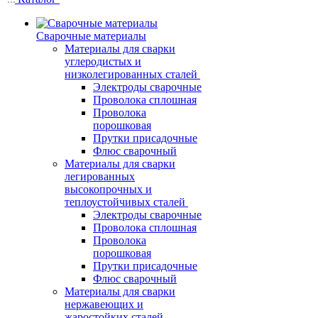
Сварочные материалы
Материалы для сварки
углеродистых и
низколегированных сталей
Электроды сварочные
Проволока сплошная
Проволока
порошковая
Прутки присадочные
Флюс сварочный
Материалы для сварки
легированных
высокопрочных и
теплоустойчивых сталей
Электроды сварочные
Проволока сплошная
Проволока
порошковая
Прутки присадочные
Флюс сварочный
Материалы для сварки
нержавеющих и
жаростойких сталей