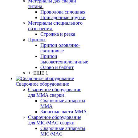
Материалы для сварки
титана
Проволока сплошная
Присадочные прутки
Материалы специального
назначения
Строжка и резка
Припои
Припои оловянно-
свинцовые
Припои
высокотехнологичные
Олово и баббит
+ ЕЩЕ 1
Сварочное оборудование
Сварочное оборудование
для MMA сварки
Сварочные аппараты
MMA
Запасные части MMA
Сварочное оборудование
для MIG/MAG сварки
Сварочные аппараты
MIG/MAG