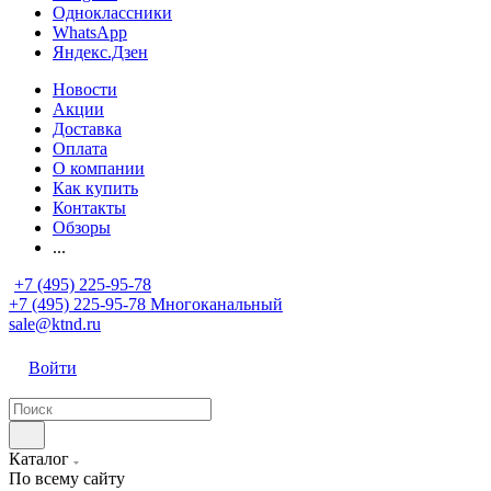
Одноклассники
WhatsApp
Яндекс.Дзен
Новости
Акции
Доставка
Оплата
О компании
Как купить
Контакты
Обзоры
...
+7 (495) 225-95-78
+7 (495) 225-95-78
Многоканальный
sale@ktnd.ru
Войти
Каталог
По всему сайту