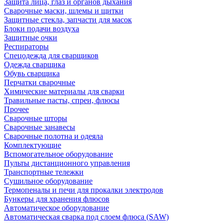
Защита лица, глаз и органов дыхания
Сварочные маски, шлемы и щитки
Защитные стекла, запчасти для масок
Блоки подачи воздуха
Защитные очки
Респираторы
Спецодежда для сварщиков
Одежда сварщика
Обувь сварщика
Перчатки сварочные
Химические материалы для сварки
Травильные пасты, спреи, флюсы
Прочее
Сварочные шторы
Сварочные занавесы
Сварочные полотна и одеяла
Комплектующие
Вспомогательное оборудование
Пульты дистанционного управления
Транспортные тележки
Сушильное оборудование
Термопеналы и печи для прокалки электродов
Бункеры для хранения флюсов
Автоматическое оборудование
Автоматическая сварка под слоем флюса (SAW)