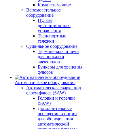
Комплектующие
Вспомогательное
оборудование
Пульты
дистанционного
управления
Транспортные
тележки
Сушильное оборудование
Термопеналы и печи
для прокалки
электродов
Бункеры для хранения
флюсов
Автоматическое оборудование
Автоматическая сварка под
слоем флюса (SAW)
Головки и горелки
(SAW)
Дополнительные
оснащение и опции
для оборудования
автоматической