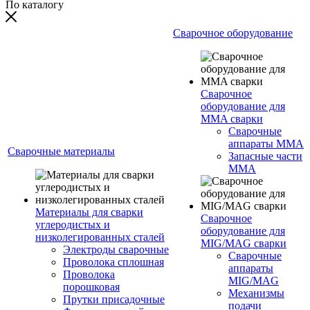
По каталогу
Сварочное оборудование
Сварочное
оборудование для
MMA сварки
Сварочные
аппараты MMA
Сварочные материалы
Запасные части
MMA
Материалы для сварки
Сварочное
углеродистых и
оборудование для
низколегированных сталей
MIG/MAG сварки
Электроды сварочные
Сварочные
Проволока сплошная
аппараты
Проволока
MIG/MAG
порошковая
Механизмы
Прутки присадочные
подачи