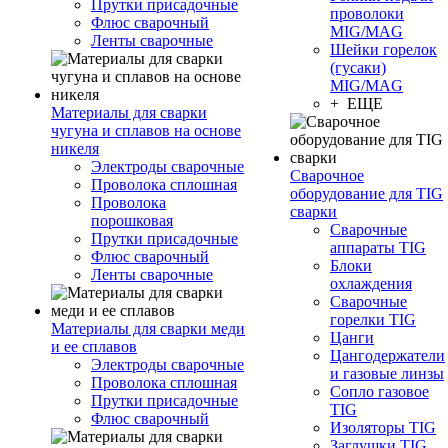
Прутки присадочные
проволоки
Флюс сварочный
MIG/MAG
Ленты сварочные
Шейки горелок
(гусаки)
MIG/MAG
+ ЕЩЕ
Материалы для сварки
чугуна и сплавов на основе
никеля
Электроды сварочные
Сварочное
Проволока сплошная
оборудование для TIG
Проволока
сварки
порошковая
Сварочные
Прутки присадочные
аппараты TIG
Флюс сварочный
Блоки
Ленты сварочные
охлаждения
Сварочные
горелки TIG
Материалы для сварки меди
Цанги
и ее сплавов
Цангодержатели
Электроды сварочные
и газовые линзы
Проволока сплошная
Сопло газовое
Прутки присадочные
TIG
Флюс сварочный
Изоляторы TIG
Заглушки TIG