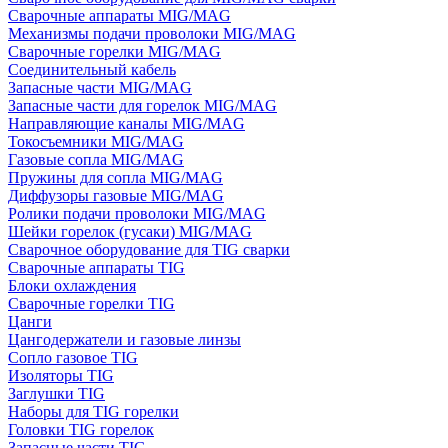
Сварочные аппараты MIG/MAG
Механизмы подачи проволоки MIG/MAG
Сварочные горелки MIG/MAG
Соединительный кабель
Запасные части MIG/MAG
Запасные части для горелок MIG/MAG
Направляющие каналы MIG/MAG
Токосъемники MIG/MAG
Газовые сопла MIG/MAG
Пружины для сопла MIG/MAG
Диффузоры газовые MIG/MAG
Ролики подачи проволоки MIG/MAG
Шейки горелок (гусаки) MIG/MAG
Сварочное оборудование для TIG сварки
Сварочные аппараты TIG
Блоки охлаждения
Сварочные горелки TIG
Цанги
Цангодержатели и газовые линзы
Сопло газовое TIG
Изоляторы TIG
Заглушки TIG
Наборы для TIG горелки
Головки TIG горелок
Запасные части TIG