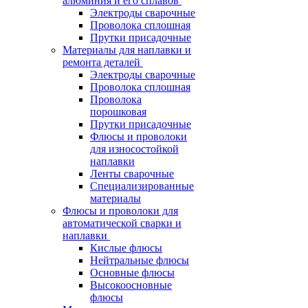
алюминия и его сплавов
Электроды сварочные
Проволока сплошная
Прутки присадочные
Материалы для наплавки и
ремонта деталей
Электроды сварочные
Проволока сплошная
Проволока
порошковая
Прутки присадочные
Флюсы и проволоки
для износостойкой
наплавки
Ленты сварочные
Специализированные
материалы
Флюсы и проволоки для
автоматической сварки и
наплавки
Кислые флюсы
Нейтральные флюсы
Основные флюсы
Высокоосновные
флюсы