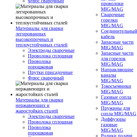
Флюс сварочный
проволоки
MIG/MAG
Сварочные
горелки
MIG/MAG
Материалы для сварки
Соединительны
легированных
кабель
высокопрочных и
Запасные части
теплоустойчивых сталей
MIG/MAG
Электроды сварочные
Запасные части
Проволока сплошная
для горелок
Проволока
MIG/MAG
порошковая
Направляющие
Прутки присадочные
каналы
Флюс сварочный
MIG/MAG
Токосъемники
MIG/MAG
Газовые сопла
Материалы для сварки
MIG/MAG
нержавеющих и
Пружины для
жаростойких сталей
сопла MIG/MAG
Электроды сварочные
Диффузоры
Проволока сплошная
газовые
Проволока
MIG/MAG
порошковая
Ролики подачи