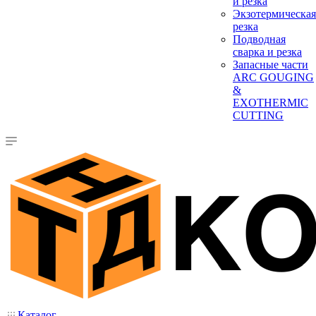
и резка
Экзотермическая
резка
Подводная
сварка и резка
Запасные части
ARC GOUGING
&
EXOTHERMIC
CUTTING
Каталог