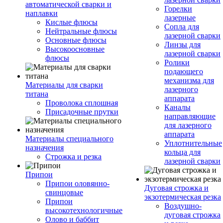
автоматической сварки и
Горелки
наплавки
лазерные
Кислые флюсы
Сопла для
Нейтральные флюсы
лазерной сварки
Основные флюсы
Линзы для
Высокоосновные
лазерной сварки
флюсы
Ролики
подающего
механизма для
Материалы для сварки
лазерного
титана
аппарата
Проволока сплошная
Каналы
Присадочные прутки
направляющие
для лазерного
аппарата
Материалы специального
Уплотнительные
назначения
кольца для
Строжка и резка
лазерной сварки
Припои
Припои оловянно-
Дуговая строжка и
свинцовые
экзотермическая резка
Припои
Воздушно-
высокотехнологичные
дуговая строжка
Олово и баббит