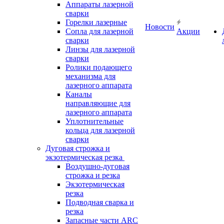
Аппараты лазерной
сварки
Горелки лазерные
Новости
Сопла для лазерной
Акции
сварки
Линзы для лазерной
сварки
Ролики подающего
механизма для
лазерного аппарата
Каналы
направляющие для
лазерного аппарата
Уплотнительные
кольца для лазерной
сварки
Дуговая строжка и
экзотермическая резка
Воздушно-дуговая
строжка и резка
Экзотермическая
резка
Подводная сварка и
резка
Запасные части ARC