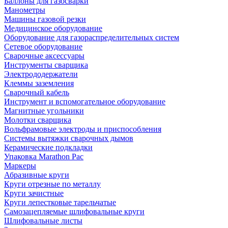
Баллоны для газосварки
Манометры
Машины газовой резки
Медицинское оборудование
Оборудование для газораспределительных систем
Сетевое оборудование
Сварочные аксессуары
Инструменты сварщика
Электрододержатели
Клеммы заземления
Сварочный кабель
Инструмент и вспомогательное оборудование
Магнитные угольники
Молотки сварщика
Вольфрамовые электроды и приспособления
Системы вытяжки сварочных дымов
Керамические подкладки
Упаковка Marathon Pac
Маркеры
Абразивные круги
Круги отрезные по металлу
Круги зачистные
Круги лепестковые тарельчатые
Самозацепляемые шлифовальные круги
Шлифовальные листы