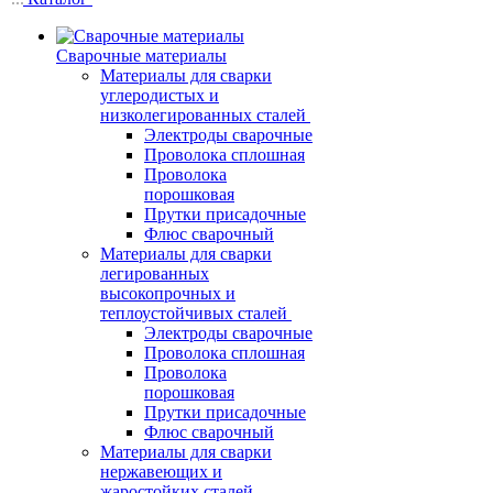
Сварочные материалы
Материалы для сварки
углеродистых и
низколегированных сталей
Электроды сварочные
Проволока сплошная
Проволока
порошковая
Прутки присадочные
Флюс сварочный
Материалы для сварки
легированных
высокопрочных и
теплоустойчивых сталей
Электроды сварочные
Проволока сплошная
Проволока
порошковая
Прутки присадочные
Флюс сварочный
Материалы для сварки
нержавеющих и
жаростойких сталей