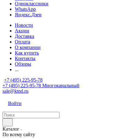
Одноклассники
WhatsApp
Яндекс.Дзен
Новости
Акции
Доставка
Оплата
О компании
Как купить
Контакты
Обзоры
...
+7 (495) 225-95-78
+7 (495) 225-95-78
Многоканальный
sale@ktnd.ru
Войти
Каталог
По всему сайту