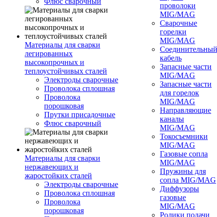
Флюс сварочный
проволоки
MIG/MAG
Сварочные
горелки
MIG/MAG
Материалы для сварки
Соединительны
легированных
кабель
высокопрочных и
Запасные части
теплоустойчивых сталей
MIG/MAG
Электроды сварочные
Запасные части
Проволока сплошная
для горелок
Проволока
MIG/MAG
порошковая
Направляющие
Прутки присадочные
каналы
Флюс сварочный
MIG/MAG
Токосъемники
MIG/MAG
Газовые сопла
Материалы для сварки
MIG/MAG
нержавеющих и
Пружины для
жаростойких сталей
сопла MIG/MAG
Электроды сварочные
Диффузоры
Проволока сплошная
газовые
Проволока
MIG/MAG
порошковая
Ролики подачи