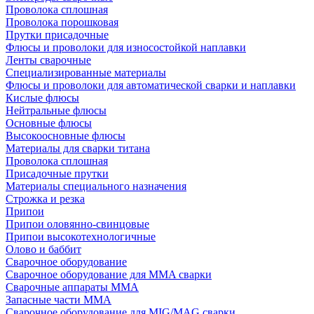
Проволока сплошная
Проволока порошковая
Прутки присадочные
Флюсы и проволоки для износостойкой наплавки
Ленты сварочные
Специализированные материалы
Флюсы и проволоки для автоматической сварки и наплавки
Кислые флюсы
Нейтральные флюсы
Основные флюсы
Высокоосновные флюсы
Материалы для сварки титана
Проволока сплошная
Присадочные прутки
Материалы специального назначения
Строжка и резка
Припои
Припои оловянно-свинцовые
Припои высокотехнологичные
Олово и баббит
Сварочное оборудование
Сварочное оборудование для MMA сварки
Сварочные аппараты MMA
Запасные части MMA
Сварочное оборудование для MIG/MAG сварки