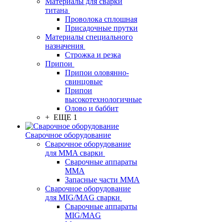
Материалы для сварки
титана
Проволока сплошная
Присадочные прутки
Материалы специального
назначения
Строжка и резка
Припои
Припои оловянно-
свинцовые
Припои
высокотехнологичные
Олово и баббит
+ ЕЩЕ 1
Сварочное оборудование
Сварочное оборудование
для MMA сварки
Сварочные аппараты
MMA
Запасные части MMA
Сварочное оборудование
для MIG/MAG сварки
Сварочные аппараты
MIG/MAG