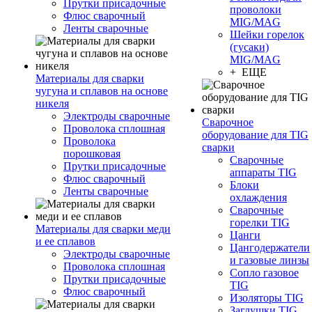
Прутки присадочные
проволоки
Флюс сварочный
MIG/MAG
Ленты сварочные
Шейки горелок
(гусаки)
MIG/MAG
+ ЕЩЕ
Материалы для сварки
чугуна и сплавов на основе
никеля
Электроды сварочные
Сварочное
Проволока сплошная
оборудование для TIG
Проволока
сварки
порошковая
Сварочные
Прутки присадочные
аппараты TIG
Флюс сварочный
Блоки
Ленты сварочные
охлаждения
Сварочные
горелки TIG
Материалы для сварки меди
Цанги
и ее сплавов
Цангодержатели
Электроды сварочные
и газовые линзы
Проволока сплошная
Сопло газовое
Прутки присадочные
TIG
Флюс сварочный
Изоляторы TIG
Заглушки TIG