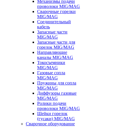
Механизмы подачи
проволоки MIG/MAG
Сварочные горелки
MIG/MAG
Соединительный
кабель
Запасные части
MIG/MAG
Запасные части для
горелок MIG/MAG
Направляющие
каналы MIG/MAG
Токосъемники
MIG/MAG
Газовые сопла
MIG/MAG
Пружины для сопла
MIG/MAG
Диффузоры газовые
MIG/MAG
Ролики подачи
проволоки MIG/MAG
Шейки горелок
(гусаки) MIG/MAG
Сварочное оборудование