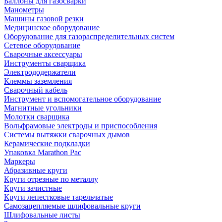
Баллоны для газосварки
Манометры
Машины газовой резки
Медицинское оборудование
Оборудование для газораспределительных систем
Сетевое оборудование
Сварочные аксессуары
Инструменты сварщика
Электрододержатели
Клеммы заземления
Сварочный кабель
Инструмент и вспомогательное оборудование
Магнитные угольники
Молотки сварщика
Вольфрамовые электроды и приспособления
Системы вытяжки сварочных дымов
Керамические подкладки
Упаковка Marathon Pac
Маркеры
Абразивные круги
Круги отрезные по металлу
Круги зачистные
Круги лепестковые тарельчатые
Самозацепляемые шлифовальные круги
Шлифовальные листы