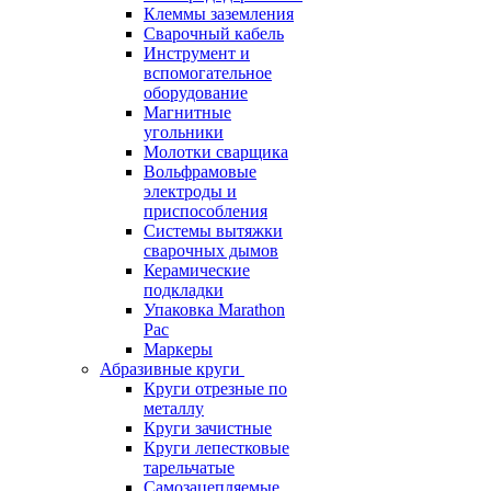
Клеммы заземления
Сварочный кабель
Инструмент и
вспомогательное
оборудование
Магнитные
угольники
Молотки сварщика
Вольфрамовые
электроды и
приспособления
Системы вытяжки
сварочных дымов
Керамические
подкладки
Упаковка Marathon
Pac
Маркеры
Абразивные круги
Круги отрезные по
металлу
Круги зачистные
Круги лепестковые
тарельчатые
Самозацепляемые