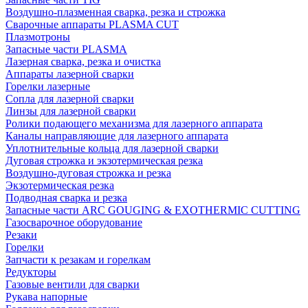
Воздушно-плазменная сварка, резка и строжка
Сварочные аппараты PLASMA CUT
Плазмотроны
Запасные части PLASMA
Лазерная сварка, резка и очистка
Аппараты лазерной сварки
Горелки лазерные
Сопла для лазерной сварки
Линзы для лазерной сварки
Ролики подающего механизма для лазерного аппарата
Каналы направляющие для лазерного аппарата
Уплотнительные кольца для лазерной сварки
Дуговая строжка и экзотермическая резка
Воздушно-дуговая строжка и резка
Экзотермическая резка
Подводная сварка и резка
Запасные части ARC GOUGING & EXOTHERMIC CUTTING
Газосварочное оборудование
Резаки
Горелки
Запчасти к резакам и горелкам
Редукторы
Газовые вентили для сварки
Рукава напорные