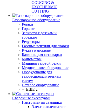
GOUGING &
EXOTHERMIC
CUTTING
Газосварочное оборудование
Резаки
Горелки
Запчасти к резакам и
горелкам
Редукторы
Газовые вентили для сварки
Рукава напорные
Баллоны для газосварки
Манометры
Машины газовой резки
Медицинское оборудование
Оборудование для
газораспределительных
систем
Сетевое оборудование
+ ЕЩЕ 2
Сварочные аксессуары
Инструменты сварщика
Электрододержатели