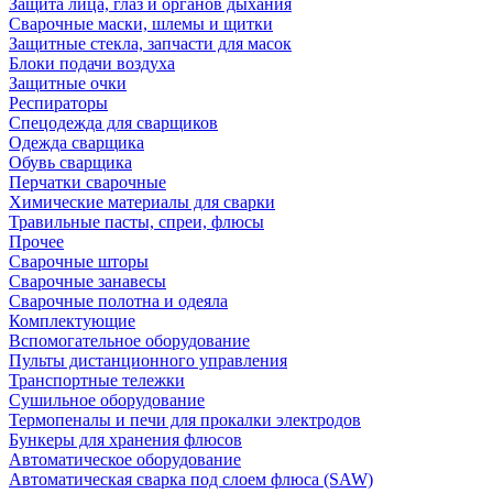
Защита лица, глаз и органов дыхания
Сварочные маски, шлемы и щитки
Защитные стекла, запчасти для масок
Блоки подачи воздуха
Защитные очки
Респираторы
Спецодежда для сварщиков
Одежда сварщика
Обувь сварщика
Перчатки сварочные
Химические материалы для сварки
Травильные пасты, спреи, флюсы
Прочее
Сварочные шторы
Сварочные занавесы
Сварочные полотна и одеяла
Комплектующие
Вспомогательное оборудование
Пульты дистанционного управления
Транспортные тележки
Сушильное оборудование
Термопеналы и печи для прокалки электродов
Бункеры для хранения флюсов
Автоматическое оборудование
Автоматическая сварка под слоем флюса (SAW)