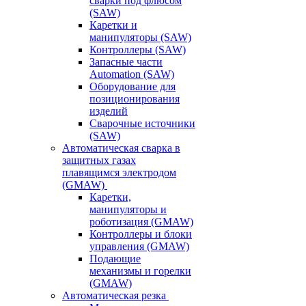
сварки под флюсом
(SAW)
Каретки и
манипуляторы (SAW)
Контроллеры (SAW)
Запасные части
Automation (SAW)
Оборудование для
позиционирования
изделий
Сварочные источники
(SAW)
Автоматическая сварка в
защитных газах
плавящимся электродом
(GMAW)
Каретки,
манипуляторы и
роботизация (GMAW)
Контроллеры и блоки
управления (GMAW)
Подающие
механизмы и горелки
(GMAW)
Автоматическая резка