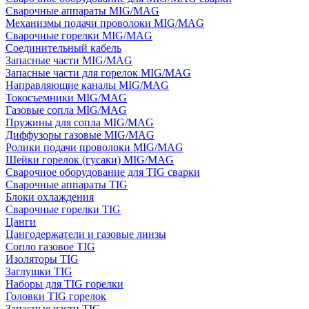
Сварочные аппараты MIG/MAG
Механизмы подачи проволоки MIG/MAG
Сварочные горелки MIG/MAG
Соединительный кабель
Запасные части MIG/MAG
Запасные части для горелок MIG/MAG
Направляющие каналы MIG/MAG
Токосъемники MIG/MAG
Газовые сопла MIG/MAG
Пружины для сопла MIG/MAG
Диффузоры газовые MIG/MAG
Ролики подачи проволоки MIG/MAG
Шейки горелок (гусаки) MIG/MAG
Сварочное оборудование для TIG сварки
Сварочные аппараты TIG
Блоки охлаждения
Сварочные горелки TIG
Цанги
Цангодержатели и газовые линзы
Сопло газовое TIG
Изоляторы TIG
Заглушки TIG
Наборы для TIG горелки
Головки TIG горелок
Запасные части TIG