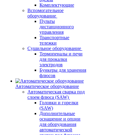
Комплектующие
Вспомогательное
оборудование
Пульты
дистанционного
управления
Транспортные
тележки
Сушильное оборудование
Термопеналы и печи
для прокалки
электродов
Бункеры для хранения
флюсов
Автоматическое оборудование
Автоматическая сварка под
слоем флюса (SAW)
Головки и горелки
(SAW)
Дополнительные
оснащение и опции
для оборудования
автоматической