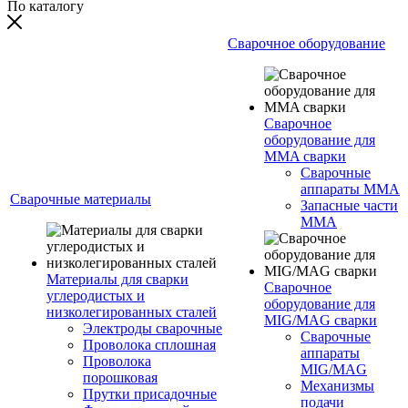
По каталогу
Сварочное оборудование
Сварочное
оборудование для
MMA сварки
Сварочные
аппараты MMA
Сварочные материалы
Запасные части
MMA
Материалы для сварки
Сварочное
углеродистых и
оборудование для
низколегированных сталей
MIG/MAG сварки
Электроды сварочные
Сварочные
Проволока сплошная
аппараты
Проволока
MIG/MAG
порошковая
Механизмы
Прутки присадочные
подачи