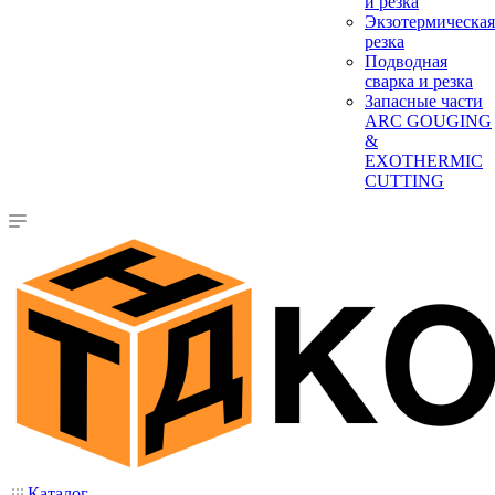
и резка
Экзотермическая
резка
Подводная
сварка и резка
Запасные части
ARC GOUGING
&
EXOTHERMIC
CUTTING
Каталог