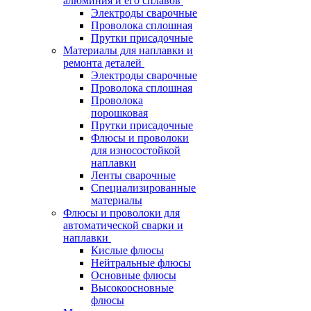
алюминия и его сплавов
Электроды сварочные
Проволока сплошная
Прутки присадочные
Материалы для наплавки и
ремонта деталей
Электроды сварочные
Проволока сплошная
Проволока
порошковая
Прутки присадочные
Флюсы и проволоки
для износостойкой
наплавки
Ленты сварочные
Специализированные
материалы
Флюсы и проволоки для
автоматической сварки и
наплавки
Кислые флюсы
Нейтральные флюсы
Основные флюсы
Высокоосновные
флюсы