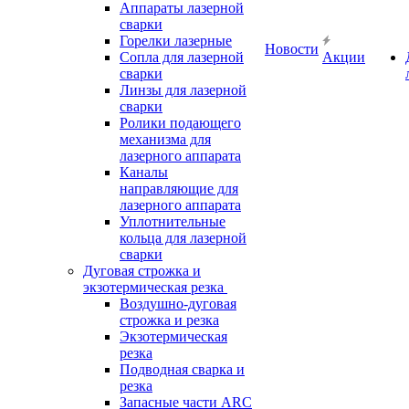
Аппараты лазерной
сварки
Горелки лазерные
Новости
Сопла для лазерной
Акции
сварки
Линзы для лазерной
сварки
Ролики подающего
механизма для
лазерного аппарата
Каналы
направляющие для
лазерного аппарата
Уплотнительные
кольца для лазерной
сварки
Дуговая строжка и
экзотермическая резка
Воздушно-дуговая
строжка и резка
Экзотермическая
резка
Подводная сварка и
резка
Запасные части ARC