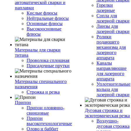
автоматической сварки и
Горелки
наплавки
лазерные
Кислые флюсы
Сопла для
Нейтральные флюсы
лазерной сварки
Основные флюсы
Линзы для
Высокоосновные
лазерной сварки
флюсы
Ролики
подающего
механизма для
Материалы для сварки
лазерного
титана
аппарата
Проволока сплошная
Каналы
Присадочные прутки
направляющие
для лазерного
аппарата
Материалы специального
Уплотнительные
назначения
кольца для
Строжка и резка
лазерной сварки
Припои
Припои оловянно-
Дуговая строжка и
свинцовые
экзотермическая резка
Припои
Воздушно-
высокотехнологичные
дуговая строжка
Олово и баббит