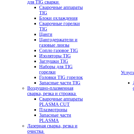
для TIG сварки
Сварочные аппараты
TIG
Блоки охлаждения
Сварочные горелки
TIG
Цанги
Цангодержатели и
газовые линзы
Сопло газовое TIG
Изоляторы TIG
Заглушки TIG
Наборы для TIG
горелки
Услуг
Головки TIG горелок
Запасные части TIG
Воздушно-плазменная
сварка, резка и строжка
Сварочные аппараты
PLASMA CUT
Плазмотроны
Запасные части
PLASMA
Лазерная сварка, резка и
очистка