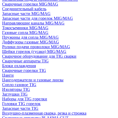
Сварочные горелки MIG/MAG
Соединительный кабель
Запасные части MIG/MAG
Запасные части для горелок MIG/MAG
Направляющие каналы MIG/MAG
Токосъемники MIG/MAG
Газовые сопла MIG/MAG
Пружины для сопла MIG/MAG
Диффузоры газовые MIG/MAG
Ролики подачи проволоки MIG/MAG
Шейки горелок (гусаки) MIG/MAG
Сварочное оборудование для TIG сварки
Сварочные аппараты TIG
Блоки охлаждения
Сварочные горелки TIG
Цанги
Цангодержатели и газовые линзы
Сопло газовое TIG
Изоляторы TIG
Заглушки TIG
Наборы для TIG горелки
Головки TIG горелок
Запасные части TIG
Воздушно-плазменная сварка, резка и строжка
Сварочные аппараты PLASMA CUT