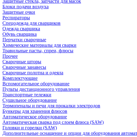
Защитные стекла, запчасти для масок
Блоки подачи воздуха
Защитные очки
Респираторы
Спецодежда для сварщиков
Одежда сварщика
Обувь сварщика
Перчатки сварочные
Химические материалы для сварки
Травильные пасты, спреи, флюсы
Прочее
Сварочные шторы
Сварочные занавесы
Сварочные полотна и одеяла
Комплектующие
Вспомогательное оборудование
Пульты дистанционного управления
Транспортные тележки
Сушильное оборудование
Термопеналы и печи для прокалки электродов
Бункеры для хранения флюсов
Автоматическое оборудование
Автоматическая сварка под слоем флюса (SAW)
Головки и горелки (SAW)
Дополнительные оснащение и опции для оборудования автома