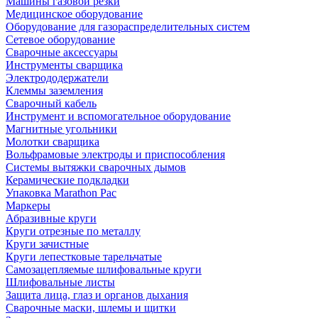
Машины газовой резки
Медицинское оборудование
Оборудование для газораспределительных систем
Сетевое оборудование
Сварочные аксессуары
Инструменты сварщика
Электрододержатели
Клеммы заземления
Сварочный кабель
Инструмент и вспомогательное оборудование
Магнитные угольники
Молотки сварщика
Вольфрамовые электроды и приспособления
Системы вытяжки сварочных дымов
Керамические подкладки
Упаковка Marathon Pac
Маркеры
Абразивные круги
Круги отрезные по металлу
Круги зачистные
Круги лепестковые тарельчатые
Самозацепляемые шлифовальные круги
Шлифовальные листы
Защита лица, глаз и органов дыхания
Сварочные маски, шлемы и щитки