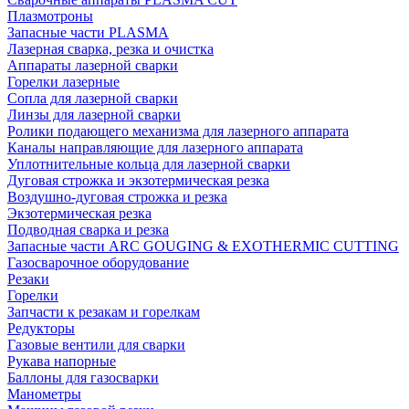
Плазмотроны
Запасные части PLASMA
Лазерная сварка, резка и очистка
Аппараты лазерной сварки
Горелки лазерные
Сопла для лазерной сварки
Линзы для лазерной сварки
Ролики подающего механизма для лазерного аппарата
Каналы направляющие для лазерного аппарата
Уплотнительные кольца для лазерной сварки
Дуговая строжка и экзотермическая резка
Воздушно-дуговая строжка и резка
Экзотермическая резка
Подводная сварка и резка
Запасные части ARC GOUGING & EXOTHERMIC CUTTING
Газосварочное оборудование
Резаки
Горелки
Запчасти к резакам и горелкам
Редукторы
Газовые вентили для сварки
Рукава напорные
Баллоны для газосварки
Манометры