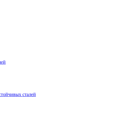
лей
стойчивых сталей