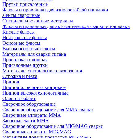
Прутки присадочные
Флюсы и проволоки для износостойкой наплавки
Ленты сварочные
Специализированные материалы
Флюсы и проволоки для автоматической сварки и наплавки
Кислые флюсы
Нейтральные флюсы
Основные флюсы
Высокоосновные флюсы
Материалы для сварки титана
Проволока сплошная
Присадочные прутки
Материалы специального назначения
Строжка и резка
Припои
Припои оловянно-свинцовые
Припои высокотехнологичные
Олово и баббит
Сварочное оборудование
Сварочное оборудование для MMA сварки
Сварочные аппараты MMA
Запасные части MMA
Сварочное оборудование для MIG/MAG сварки
Сварочные аппараты MIG/MAG
Механизмы подачи проволоки MIG/MAG