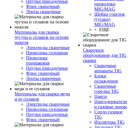
Прутки присадочные
проволоки
Флюс сварочный
MIG/MAG
Ленты сварочные
Шейки горелок
(гусаки)
MIG/MAG
+ ЕЩЕ
Материалы для сварки
чугуна и сплавов на основе
никеля
Электроды сварочные
Сварочное
Проволока сплошная
оборудование для TIG
Проволока
сварки
порошковая
Сварочные
Прутки присадочные
аппараты TIG
Флюс сварочный
Блоки
Ленты сварочные
охлаждения
Сварочные
горелки TIG
Материалы для сварки меди
Цанги
и ее сплавов
Цангодержатели
Электроды сварочные
и газовые линзы
Проволока сплошная
Сопло газовое
Прутки присадочные
TIG
Флюс сварочный
Изоляторы TIG
Заглушки TIG