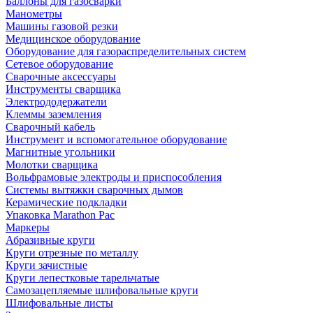
Баллоны для газосварки
Манометры
Машины газовой резки
Медицинское оборудование
Оборудование для газораспределительных систем
Сетевое оборудование
Сварочные аксессуары
Инструменты сварщика
Электрододержатели
Клеммы заземления
Сварочный кабель
Инструмент и вспомогательное оборудование
Магнитные угольники
Молотки сварщика
Вольфрамовые электроды и приспособления
Системы вытяжки сварочных дымов
Керамические подкладки
Упаковка Marathon Pac
Маркеры
Абразивные круги
Круги отрезные по металлу
Круги зачистные
Круги лепестковые тарельчатые
Самозацепляемые шлифовальные круги
Шлифовальные листы