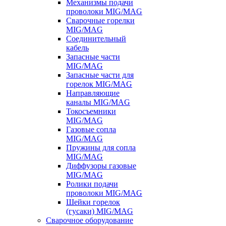
Механизмы подачи
проволоки MIG/MAG
Сварочные горелки
MIG/MAG
Соединительный
кабель
Запасные части
MIG/MAG
Запасные части для
горелок MIG/MAG
Направляющие
каналы MIG/MAG
Токосъемники
MIG/MAG
Газовые сопла
MIG/MAG
Пружины для сопла
MIG/MAG
Диффузоры газовые
MIG/MAG
Ролики подачи
проволоки MIG/MAG
Шейки горелок
(гусаки) MIG/MAG
Сварочное оборудование