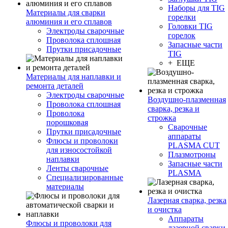
Наборы для TIG
Материалы для сварки
горелки
алюминия и его сплавов
Головки TIG
Электроды сварочные
горелок
Проволока сплошная
Запасные части
Прутки присадочные
TIG
+ ЕЩЕ
Материалы для наплавки и
ремонта деталей
Электроды сварочные
Воздушно-плазменная
Проволока сплошная
сварка, резка и
Проволока
строжка
порошковая
Сварочные
Прутки присадочные
аппараты
Флюсы и проволоки
PLASMA CUT
для износостойкой
Плазмотроны
наплавки
Запасные части
Ленты сварочные
PLASMA
Специализированные
материалы
Лазерная сварка, резка
и очистка
Аппараты
Флюсы и проволоки для
лазерной сварки