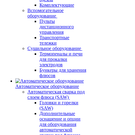
Комплектующие
Вспомогательное
оборудование
Пульты
дистанционного
управления
Транспортные
тележки
Сушильное оборудование
Термопеналы и печи
для прокалки
электродов
Бункеры для хранения
флюсов
Автоматическое оборудование
Автоматическая сварка под
слоем флюса (SAW)
Головки и горелки
(SAW)
Дополнительные
оснащение и опции
для оборудования
автоматической