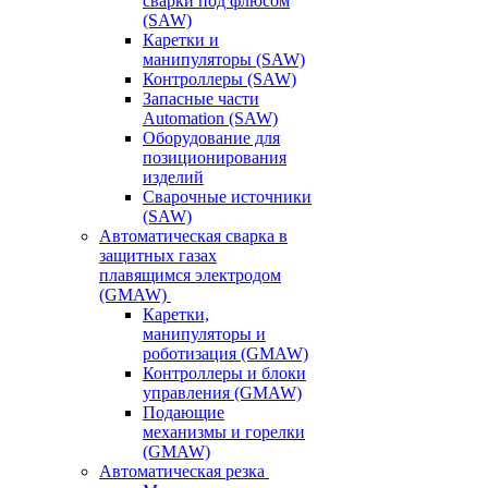
сварки под флюсом
(SAW)
Каретки и
манипуляторы (SAW)
Контроллеры (SAW)
Запасные части
Automation (SAW)
Оборудование для
позиционирования
изделий
Сварочные источники
(SAW)
Автоматическая сварка в
защитных газах
плавящимся электродом
(GMAW)
Каретки,
манипуляторы и
роботизация (GMAW)
Контроллеры и блоки
управления (GMAW)
Подающие
механизмы и горелки
(GMAW)
Автоматическая резка