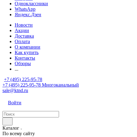
Одноклассники
WhatsApp
Яндекс.Дзен
Новости
Акции
Доставка
Оплата
О компании
Как купить
Контакты
Обзоры
...
+7 (495) 225-95-78
+7 (495) 225-95-78
Многоканальный
sale@ktnd.ru
Войти
Каталог
По всему сайту