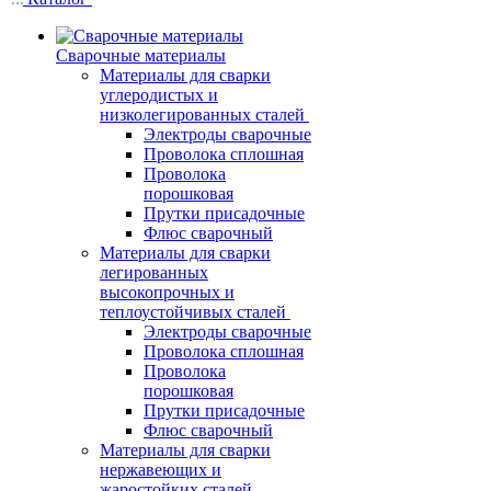
Сварочные материалы
Материалы для сварки
углеродистых и
низколегированных сталей
Электроды сварочные
Проволока сплошная
Проволока
порошковая
Прутки присадочные
Флюс сварочный
Материалы для сварки
легированных
высокопрочных и
теплоустойчивых сталей
Электроды сварочные
Проволока сплошная
Проволока
порошковая
Прутки присадочные
Флюс сварочный
Материалы для сварки
нержавеющих и
жаростойких сталей