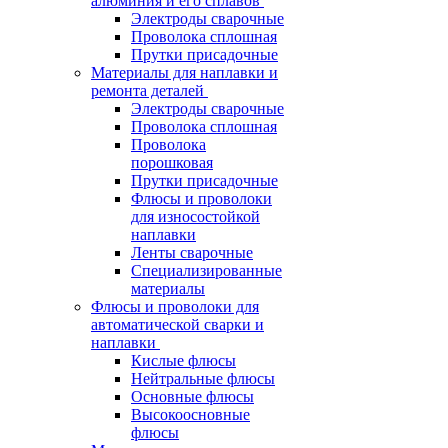
алюминия и его сплавов
Электроды сварочные
Проволока сплошная
Прутки присадочные
Материалы для наплавки и
ремонта деталей
Электроды сварочные
Проволока сплошная
Проволока
порошковая
Прутки присадочные
Флюсы и проволоки
для износостойкой
наплавки
Ленты сварочные
Специализированные
материалы
Флюсы и проволоки для
автоматической сварки и
наплавки
Кислые флюсы
Нейтральные флюсы
Основные флюсы
Высокоосновные
флюсы