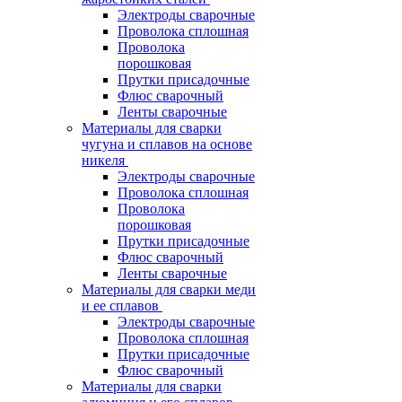
Электроды сварочные
Проволока сплошная
Проволока
порошковая
Прутки присадочные
Флюс сварочный
Ленты сварочные
Материалы для сварки
чугуна и сплавов на основе
никеля
Электроды сварочные
Проволока сплошная
Проволока
порошковая
Прутки присадочные
Флюс сварочный
Ленты сварочные
Материалы для сварки меди
и ее сплавов
Электроды сварочные
Проволока сплошная
Прутки присадочные
Флюс сварочный
Материалы для сварки