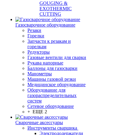
GOUGING &
EXOTHERMIC
CUTTING
Газосварочное оборудование
Резаки
Горелки
Запчасти к резакам и
горелкам
Редукторы
Газовые вентили для сварки
Рукава напорные
Баллоны для газосварки
Манометры
Машины газовой резки
Медицинское оборудование
Оборудование для
газораспределительных
систем
Сетевое оборудование
+ ЕЩЕ 2
Сварочные аксессуары
Инструменты сварщика
Электрододержатели