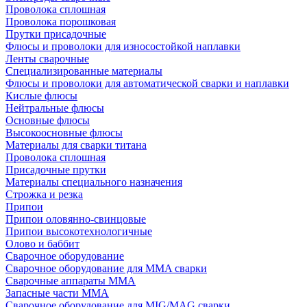
Проволока сплошная
Проволока порошковая
Прутки присадочные
Флюсы и проволоки для износостойкой наплавки
Ленты сварочные
Специализированные материалы
Флюсы и проволоки для автоматической сварки и наплавки
Кислые флюсы
Нейтральные флюсы
Основные флюсы
Высокоосновные флюсы
Материалы для сварки титана
Проволока сплошная
Присадочные прутки
Материалы специального назначения
Строжка и резка
Припои
Припои оловянно-свинцовые
Припои высокотехнологичные
Олово и баббит
Сварочное оборудование
Сварочное оборудование для MMA сварки
Сварочные аппараты MMA
Запасные части MMA
Сварочное оборудование для MIG/MAG сварки