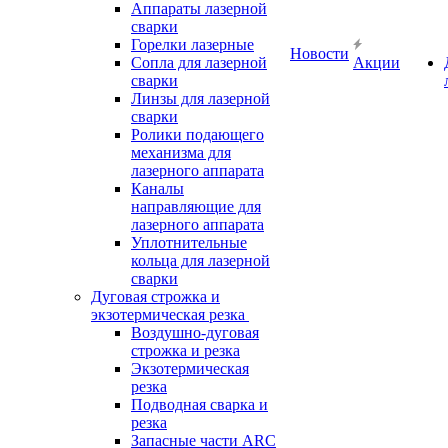
Аппараты лазерной
сварки
Горелки лазерные
Новости
Сопла для лазерной
Акции
сварки
Линзы для лазерной
сварки
Ролики подающего
механизма для
лазерного аппарата
Каналы
направляющие для
лазерного аппарата
Уплотнительные
кольца для лазерной
сварки
Дуговая строжка и
экзотермическая резка
Воздушно-дуговая
строжка и резка
Экзотермическая
резка
Подводная сварка и
резка
Запасные части ARC