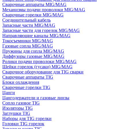
Сварочные аппараты MIG/MAG
Механизмы подачи проволоки MIG/MAG
Сварочные горелки MIG/MAG
Соединительный кабель
Запасные части MIG/MAG
Запасные части для горелок MIG/MAG
Направляющие каналы MIG/MAG
Токосъемники MIG/MAG
Газовые сопла MIG/MAG
Пружины для сопла MIG/MAG
Диффузоры газовые MIG/MAG
Ролики подачи проволоки MIG/MAG
Шейки горелок (гусаки) MIG/MAG
Сварочное оборудование для TIG сварки
Сварочные аппараты TIG
Блоки охлаждения
Сварочные горелки TIG
Цанги
Цангодержатели и газовые линзы
Сопло газовое TIG
Изоляторы TIG
Заглушки TIG
Наборы для TIG горелки
Головки TIG горелок
Запасные части TIG