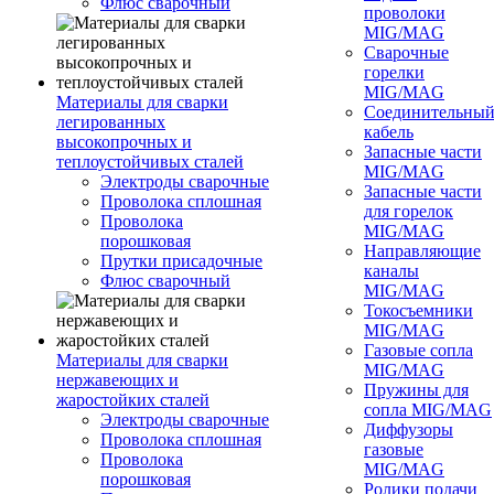
Флюс сварочный
проволоки
MIG/MAG
Сварочные
горелки
MIG/MAG
Материалы для сварки
Соединительны
легированных
кабель
высокопрочных и
Запасные части
теплоустойчивых сталей
MIG/MAG
Электроды сварочные
Запасные части
Проволока сплошная
для горелок
Проволока
MIG/MAG
порошковая
Направляющие
Прутки присадочные
каналы
Флюс сварочный
MIG/MAG
Токосъемники
MIG/MAG
Газовые сопла
Материалы для сварки
MIG/MAG
нержавеющих и
Пружины для
жаростойких сталей
сопла MIG/MAG
Электроды сварочные
Диффузоры
Проволока сплошная
газовые
Проволока
MIG/MAG
порошковая
Ролики подачи