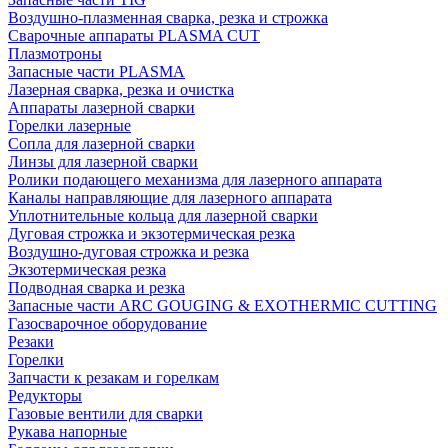
Воздушно-плазменная сварка, резка и строжка
Сварочные аппараты PLASMA CUT
Плазмотроны
Запасные части PLASMA
Лазерная сварка, резка и очистка
Аппараты лазерной сварки
Горелки лазерные
Сопла для лазерной сварки
Линзы для лазерной сварки
Ролики подающего механизма для лазерного аппарата
Каналы направляющие для лазерного аппарата
Уплотнительные кольца для лазерной сварки
Дуговая строжка и экзотермическая резка
Воздушно-дуговая строжка и резка
Экзотермическая резка
Подводная сварка и резка
Запасные части ARC GOUGING & EXOTHERMIC CUTTING
Газосварочное оборудование
Резаки
Горелки
Запчасти к резакам и горелкам
Редукторы
Газовые вентили для сварки
Рукава напорные