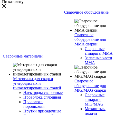
По каталогу
Сварочное оборудование
Сварочное
оборудование для
MMA сварки
Сварочные
аппараты MMA
Сварочные материалы
Запасные части
MMA
Материалы для сварки
Сварочное
углеродистых и
оборудование для
низколегированных сталей
MIG/MAG сварки
Электроды сварочные
Сварочные
Проволока сплошная
аппараты
Проволока
MIG/MAG
порошковая
Механизмы
Прутки присадочные
подачи