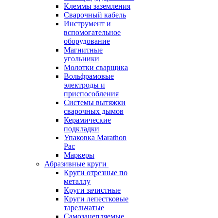
Клеммы заземления
Сварочный кабель
Инструмент и
вспомогательное
оборудование
Магнитные
угольники
Молотки сварщика
Вольфрамовые
электроды и
приспособления
Системы вытяжки
сварочных дымов
Керамические
подкладки
Упаковка Marathon
Pac
Маркеры
Абразивные круги
Круги отрезные по
металлу
Круги зачистные
Круги лепестковые
тарельчатые
Самозацепляемые