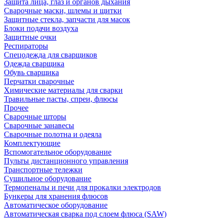
Защита лица, глаз и органов дыхания
Сварочные маски, шлемы и щитки
Защитные стекла, запчасти для масок
Блоки подачи воздуха
Защитные очки
Респираторы
Спецодежда для сварщиков
Одежда сварщика
Обувь сварщика
Перчатки сварочные
Химические материалы для сварки
Травильные пасты, спреи, флюсы
Прочее
Сварочные шторы
Сварочные занавесы
Сварочные полотна и одеяла
Комплектующие
Вспомогательное оборудование
Пульты дистанционного управления
Транспортные тележки
Сушильное оборудование
Термопеналы и печи для прокалки электродов
Бункеры для хранения флюсов
Автоматическое оборудование
Автоматическая сварка под слоем флюса (SAW)