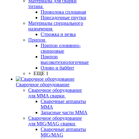
Материалы для сварки
титана
Проволока сплошная
Присадочные прутки
Материалы специального
назначения
Строжка и резка
Припои
Припои оловянно-
свинцовые
Припои
высокотехнологичные
Олово и баббит
+ ЕЩЕ 1
Сварочное оборудование
Сварочное оборудование
для MMA сварки
Сварочные аппараты
MMA
Запасные части MMA
Сварочное оборудование
для MIG/MAG сварки
Сварочные аппараты
MIG/MAG