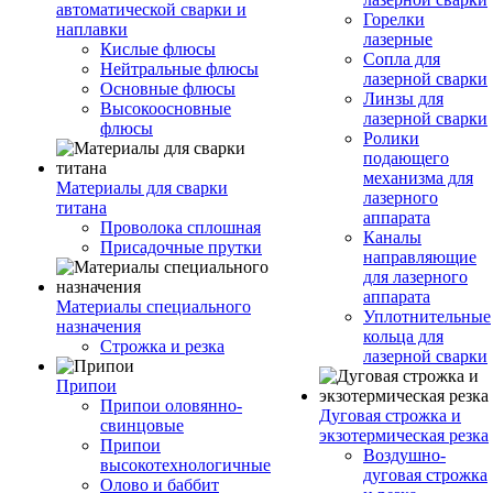
автоматической сварки и
Горелки
наплавки
лазерные
Кислые флюсы
Сопла для
Нейтральные флюсы
лазерной сварки
Основные флюсы
Линзы для
Высокоосновные
лазерной сварки
флюсы
Ролики
подающего
механизма для
Материалы для сварки
лазерного
титана
аппарата
Проволока сплошная
Каналы
Присадочные прутки
направляющие
для лазерного
аппарата
Материалы специального
Уплотнительные
назначения
кольца для
Строжка и резка
лазерной сварки
Припои
Припои оловянно-
Дуговая строжка и
свинцовые
экзотермическая резка
Припои
Воздушно-
высокотехнологичные
дуговая строжка
Олово и баббит