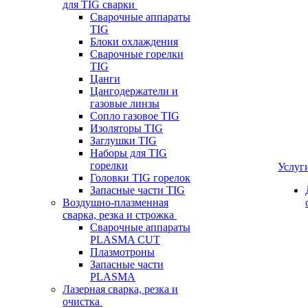
для TIG сварки
Сварочные аппараты
TIG
Блоки охлаждения
Сварочные горелки
TIG
Цанги
Цангодержатели и
газовые линзы
Сопло газовое TIG
Изоляторы TIG
Заглушки TIG
Наборы для TIG
горелки
Услуг
Головки TIG горелок
Запасные части TIG
Воздушно-плазменная
сварка, резка и строжка
Сварочные аппараты
PLASMA CUT
Плазмотроны
Запасные части
PLASMA
Лазерная сварка, резка и
очистка