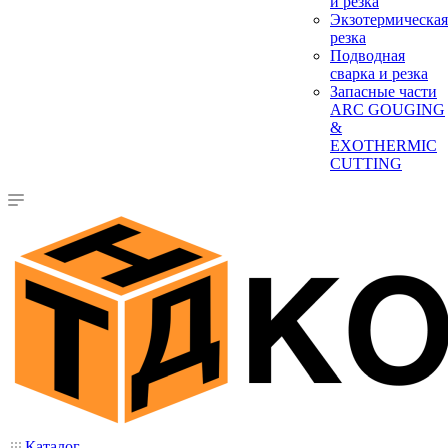
и резка
Экзотермическая
резка
Подводная
сварка и резка
Запасные части
ARC GOUGING
&
EXOTHERMIC
CUTTING
Каталог