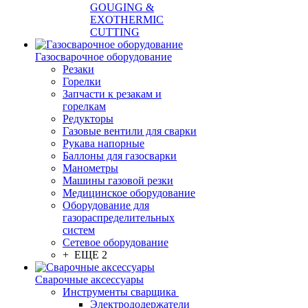
GOUGING &
EXOTHERMIC
CUTTING
Газосварочное оборудование
Резаки
Горелки
Запчасти к резакам и
горелкам
Редукторы
Газовые вентили для сварки
Рукава напорные
Баллоны для газосварки
Манометры
Машины газовой резки
Медицинское оборудование
Оборудование для
газораспределительных
систем
Сетевое оборудование
+ ЕЩЕ 2
Сварочные аксессуары
Инструменты сварщика
Электрододержатели