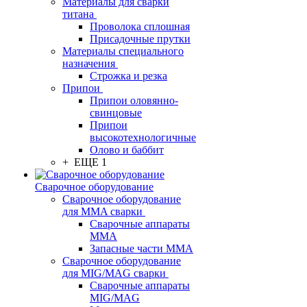
Материалы для сварки
титана
Проволока сплошная
Присадочные прутки
Материалы специального
назначения
Строжка и резка
Припои
Припои оловянно-
свинцовые
Припои
высокотехнологичные
Олово и баббит
+ ЕЩЕ 1
Сварочное оборудование
Сварочное оборудование
для MMA сварки
Сварочные аппараты
MMA
Запасные части MMA
Сварочное оборудование
для MIG/MAG сварки
Сварочные аппараты
MIG/MAG