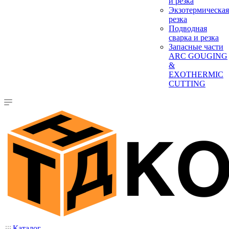
и резка
Экзотермическая
резка
Подводная
сварка и резка
Запасные части
ARC GOUGING
&
EXOTHERMIC
CUTTING
Каталог