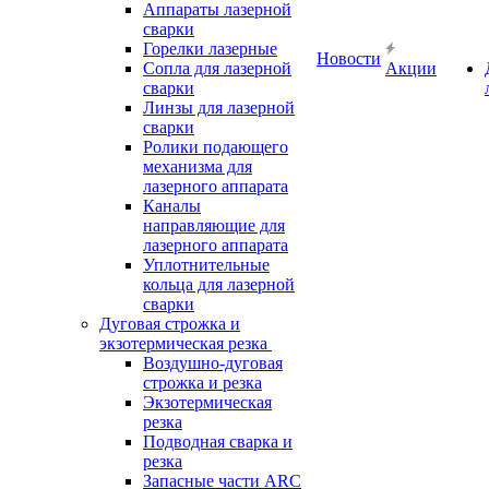
Аппараты лазерной
сварки
Горелки лазерные
Новости
Сопла для лазерной
Акции
сварки
Линзы для лазерной
сварки
Ролики подающего
механизма для
лазерного аппарата
Каналы
направляющие для
лазерного аппарата
Уплотнительные
кольца для лазерной
сварки
Дуговая строжка и
экзотермическая резка
Воздушно-дуговая
строжка и резка
Экзотермическая
резка
Подводная сварка и
резка
Запасные части ARC