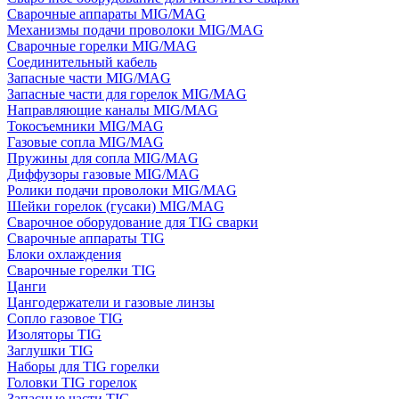
Сварочные аппараты MIG/MAG
Механизмы подачи проволоки MIG/MAG
Сварочные горелки MIG/MAG
Соединительный кабель
Запасные части MIG/MAG
Запасные части для горелок MIG/MAG
Направляющие каналы MIG/MAG
Токосъемники MIG/MAG
Газовые сопла MIG/MAG
Пружины для сопла MIG/MAG
Диффузоры газовые MIG/MAG
Ролики подачи проволоки MIG/MAG
Шейки горелок (гусаки) MIG/MAG
Сварочное оборудование для TIG сварки
Сварочные аппараты TIG
Блоки охлаждения
Сварочные горелки TIG
Цанги
Цангодержатели и газовые линзы
Сопло газовое TIG
Изоляторы TIG
Заглушки TIG
Наборы для TIG горелки
Головки TIG горелок
Запасные части TIG