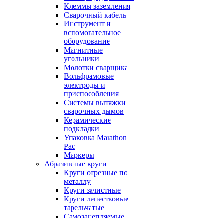
Клеммы заземления
Сварочный кабель
Инструмент и
вспомогательное
оборудование
Магнитные
угольники
Молотки сварщика
Вольфрамовые
электроды и
приспособления
Системы вытяжки
сварочных дымов
Керамические
подкладки
Упаковка Marathon
Pac
Маркеры
Абразивные круги
Круги отрезные по
металлу
Круги зачистные
Круги лепестковые
тарельчатые
Самозацепляемые