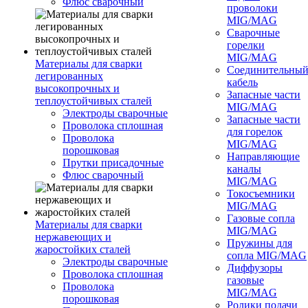
Флюс сварочный
проволоки
MIG/MAG
Сварочные
горелки
MIG/MAG
Материалы для сварки
Соединительны
легированных
кабель
высокопрочных и
Запасные части
теплоустойчивых сталей
MIG/MAG
Электроды сварочные
Запасные части
Проволока сплошная
для горелок
Проволока
MIG/MAG
порошковая
Направляющие
Прутки присадочные
каналы
Флюс сварочный
MIG/MAG
Токосъемники
MIG/MAG
Газовые сопла
Материалы для сварки
MIG/MAG
нержавеющих и
Пружины для
жаростойких сталей
сопла MIG/MAG
Электроды сварочные
Диффузоры
Проволока сплошная
газовые
Проволока
MIG/MAG
порошковая
Ролики подачи