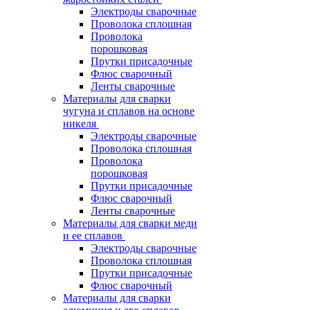
Электроды сварочные
Проволока сплошная
Проволока
порошковая
Прутки присадочные
Флюс сварочный
Ленты сварочные
Материалы для сварки
чугуна и сплавов на основе
никеля
Электроды сварочные
Проволока сплошная
Проволока
порошковая
Прутки присадочные
Флюс сварочный
Ленты сварочные
Материалы для сварки меди
и ее сплавов
Электроды сварочные
Проволока сплошная
Прутки присадочные
Флюс сварочный
Материалы для сварки