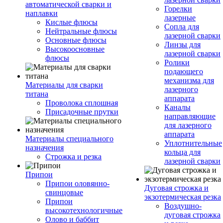
автоматической сварки и
Горелки
наплавки
лазерные
Кислые флюсы
Сопла для
Нейтральные флюсы
лазерной сварки
Основные флюсы
Линзы для
Высокоосновные
лазерной сварки
флюсы
Ролики
подающего
механизма для
Материалы для сварки
лазерного
титана
аппарата
Проволока сплошная
Каналы
Присадочные прутки
направляющие
для лазерного
аппарата
Материалы специального
Уплотнительные
назначения
кольца для
Строжка и резка
лазерной сварки
Припои
Припои оловянно-
Дуговая строжка и
свинцовые
экзотермическая резка
Припои
Воздушно-
высокотехнологичные
дуговая строжка
Олово и баббит