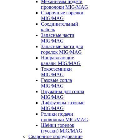
Механизмы подачи
проволоки MIG/MAG
Сварочные горелки
MIG/MAG
Соединительный
кабель
Запасные части
MIG/MAG
Запасные части для
горелок MIG/MAG
Направляющие
каналы MIG/MAG
Токосъемники
MIG/MAG
Газовые сопла
MIG/MAG
Пружины для сопла
MIG/MAG
Диффузоры газовые
MIG/MAG
Ролики подачи
проволоки MIG/MAG
Шейки горелок
(гусаки) MIG/MAG
Сварочное оборудование