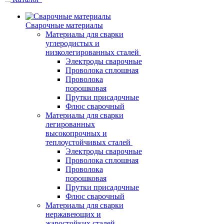
Сварочные материалы
Материалы для сварки
углеродистых и
низколегированных сталей
Электроды сварочные
Проволока сплошная
Проволока
порошковая
Прутки присадочные
Флюс сварочный
Материалы для сварки
легированных
высокопрочных и
теплоустойчивых сталей
Электроды сварочные
Проволока сплошная
Проволока
порошковая
Прутки присадочные
Флюс сварочный
Материалы для сварки
нержавеющих и
жаростойких сталей