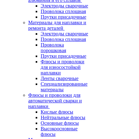
алюминия и его сплавов
Электроды сварочные
Проволока сплошная
Прутки присадочные
Материалы для наплавки и
ремонта деталей
Электроды сварочные
Проволока сплошная
Проволока
порошковая
Прутки присадочные
Флюсы и проволоки
для износостойкой
наплавки
Ленты сварочные
Специализированные
материалы
Флюсы и проволоки для
автоматической сварки и
наплавки
Кислые флюсы
Нейтральные флюсы
Основные флюсы
Высокоосновные
флюсы