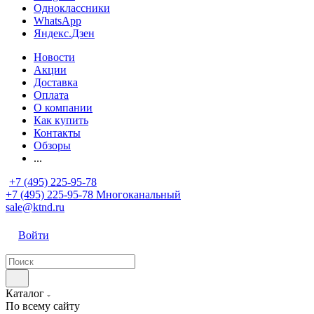
Одноклассники
WhatsApp
Яндекс.Дзен
Новости
Акции
Доставка
Оплата
О компании
Как купить
Контакты
Обзоры
...
+7 (495) 225-95-78
+7 (495) 225-95-78
Многоканальный
sale@ktnd.ru
Войти
Каталог
По всему сайту