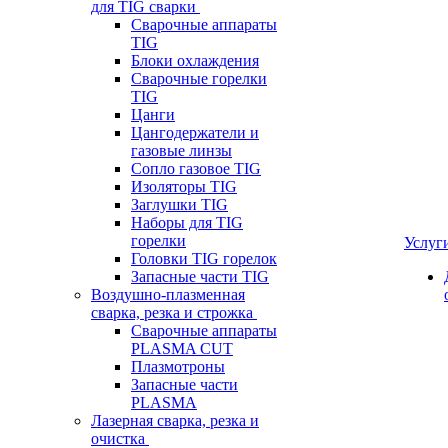
для TIG сварки
Сварочные аппараты
TIG
Блоки охлаждения
Сварочные горелки
TIG
Цанги
Цангодержатели и
газовые линзы
Сопло газовое TIG
Изоляторы TIG
Заглушки TIG
Наборы для TIG
горелки
Услуг
Головки TIG горелок
Запасные части TIG
Воздушно-плазменная
сварка, резка и строжка
Сварочные аппараты
PLASMA CUT
Плазмотроны
Запасные части
PLASMA
Лазерная сварка, резка и
очистка