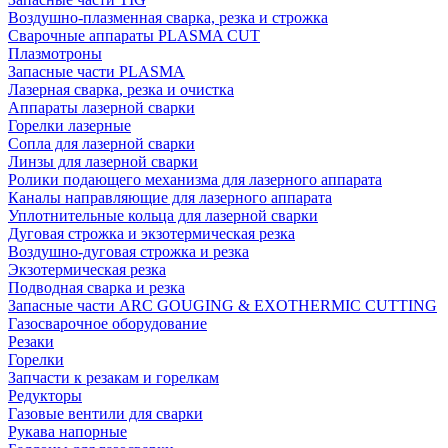
Воздушно-плазменная сварка, резка и строжка
Сварочные аппараты PLASMA CUT
Плазмотроны
Запасные части PLASMA
Лазерная сварка, резка и очистка
Аппараты лазерной сварки
Горелки лазерные
Сопла для лазерной сварки
Линзы для лазерной сварки
Ролики подающего механизма для лазерного аппарата
Каналы направляющие для лазерного аппарата
Уплотнительные кольца для лазерной сварки
Дуговая строжка и экзотермическая резка
Воздушно-дуговая строжка и резка
Экзотермическая резка
Подводная сварка и резка
Запасные части ARC GOUGING & EXOTHERMIC CUTTING
Газосварочное оборудование
Резаки
Горелки
Запчасти к резакам и горелкам
Редукторы
Газовые вентили для сварки
Рукава напорные