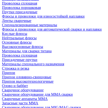
Проволока сплошная
Проволока порошковая
Прутки присадочные
Флюсы и проволоки для износостойкой наплавки
Ленты сварочные
Специализированные материалы
Флюсы и проволоки для автоматической сварки и наплавки
Кислые флюсы
Нейтральные флюсы
Основные флюсы
Высокоосновные флюсы
Материалы для сварки титана
Проволока сплошная
Присадочные прутки
Материалы специального назначения
Строжка и резка
Припои
Припои оловянно-свинцовые
Припои высокотехнологичные
Олово и баббит
Сварочное оборудование
Сварочное оборудование для MMA сварки
Сварочные аппараты MMA
Запасные части MMA
Сварочное оборудование для MIG/MAG сварки