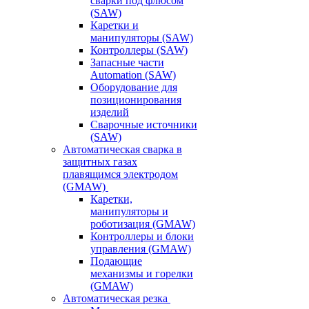
сварки под флюсом
(SAW)
Каретки и
манипуляторы (SAW)
Контроллеры (SAW)
Запасные части
Automation (SAW)
Оборудование для
позиционирования
изделий
Сварочные источники
(SAW)
Автоматическая сварка в
защитных газах
плавящимся электродом
(GMAW)
Каретки,
манипуляторы и
роботизация (GMAW)
Контроллеры и блоки
управления (GMAW)
Подающие
механизмы и горелки
(GMAW)
Автоматическая резка