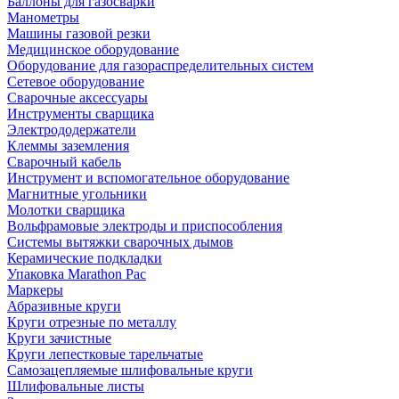
Баллоны для газосварки
Манометры
Машины газовой резки
Медицинское оборудование
Оборудование для газораспределительных систем
Сетевое оборудование
Сварочные аксессуары
Инструменты сварщика
Электрододержатели
Клеммы заземления
Сварочный кабель
Инструмент и вспомогательное оборудование
Магнитные угольники
Молотки сварщика
Вольфрамовые электроды и приспособления
Системы вытяжки сварочных дымов
Керамические подкладки
Упаковка Marathon Pac
Маркеры
Абразивные круги
Круги отрезные по металлу
Круги зачистные
Круги лепестковые тарельчатые
Самозацепляемые шлифовальные круги
Шлифовальные листы