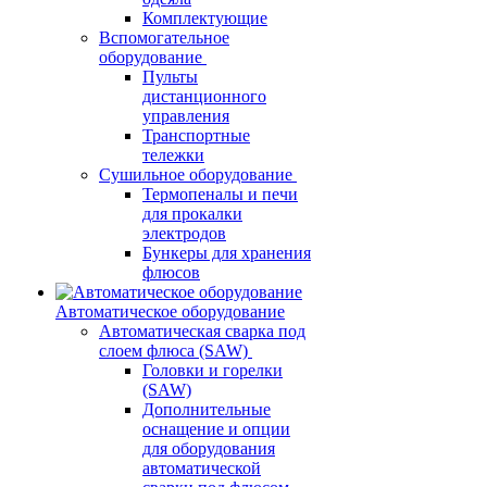
Комплектующие
Вспомогательное
оборудование
Пульты
дистанционного
управления
Транспортные
тележки
Сушильное оборудование
Термопеналы и печи
для прокалки
электродов
Бункеры для хранения
флюсов
Автоматическое оборудование
Автоматическая сварка под
слоем флюса (SAW)
Головки и горелки
(SAW)
Дополнительные
оснащение и опции
для оборудования
автоматической