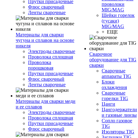
Прутки присадочные
проволоки
Флюс сварочный
MIG/MAG
Ленты сварочные
Шейки горелок
(гусаки)
MIG/MAG
+ ЕЩЕ
Материалы для сварки
чугуна и сплавов на основе
никеля
Электроды сварочные
Сварочное
Проволока сплошная
оборудование для TIG
Проволока
сварки
порошковая
Сварочные
Прутки присадочные
аппараты TIG
Флюс сварочный
Блоки
Ленты сварочные
охлаждения
Сварочные
горелки TIG
Материалы для сварки меди
Цанги
и ее сплавов
Цангодержатели
Электроды сварочные
и газовые линзы
Проволока сплошная
Сопло газовое
Прутки присадочные
TIG
Флюс сварочный
Изоляторы TIG
Заглушки TIG