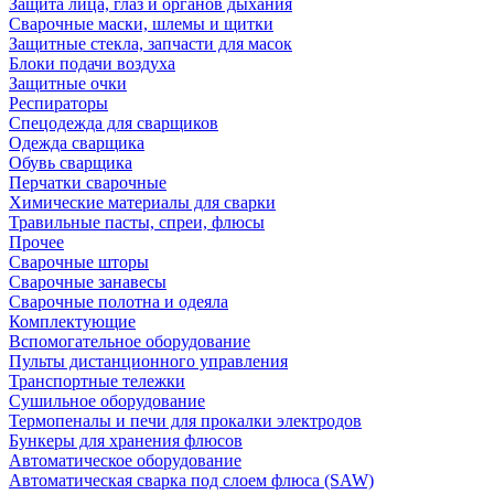
Защита лица, глаз и органов дыхания
Сварочные маски, шлемы и щитки
Защитные стекла, запчасти для масок
Блоки подачи воздуха
Защитные очки
Респираторы
Спецодежда для сварщиков
Одежда сварщика
Обувь сварщика
Перчатки сварочные
Химические материалы для сварки
Травильные пасты, спреи, флюсы
Прочее
Сварочные шторы
Сварочные занавесы
Сварочные полотна и одеяла
Комплектующие
Вспомогательное оборудование
Пульты дистанционного управления
Транспортные тележки
Сушильное оборудование
Термопеналы и печи для прокалки электродов
Бункеры для хранения флюсов
Автоматическое оборудование
Автоматическая сварка под слоем флюса (SAW)