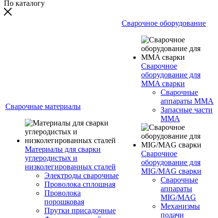
По каталогу
Сварочное оборудование
Сварочное
оборудование для
MMA сварки
Сварочные
аппараты MMA
Сварочные материалы
Запасные части
MMA
Материалы для сварки
Сварочное
углеродистых и
оборудование для
низколегированных сталей
MIG/MAG сварки
Электроды сварочные
Сварочные
Проволока сплошная
аппараты
Проволока
MIG/MAG
порошковая
Механизмы
Прутки присадочные
подачи