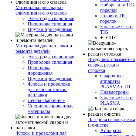
Наборы для TIG
Материалы для сварки
горелки
алюминия и его сплавов
Головки TIG
Электроды сварочные
горелок
Проволока сплошная
Запасные части
Прутки присадочные
TIG
+ ЕЩЕ
Материалы для наплавки и
ремонта деталей
Электроды сварочные
Воздушно-плазменная
Проволока сплошная
сварка, резка и
Проволока
строжка
порошковая
Сварочные
Прутки присадочные
аппараты
Флюсы и проволоки
PLASMA CUT
для износостойкой
Плазмотроны
наплавки
Запасные части
Ленты сварочные
PLASMA
Специализированные
материалы
Лазерная сварка, резка
и очистка
Аппараты
Флюсы и проволоки для
лазерной сварки