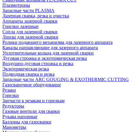
Плазмотроны
Запасные части PLASMA
Лазерная сварка, резка и очистка
Аппараты лазерной сварки
Горелки лазерные
Сопла для лазерной сварки
Линзы для лазерной сварки
Ролики подающего механизма для лазерного аппарата
Каналы направляющие для лазерного аппарата
Уплотнительные кольца для лазерной сварки
Дуговая строжка и экзотермическая резка
Воздушно-дуговая строжка и резка
Экзотермическая резка
Подводная сварка и резка
Запасные части ARC GOUGING & EXOTHERMIC CUTTING
Газосварочное оборудование
Резаки
Горелки
Запчасти к резакам и горелкам
Редукторы
Газовые вентили для сварки
Рукава напорные
Баллоны для газосварки
Манометры