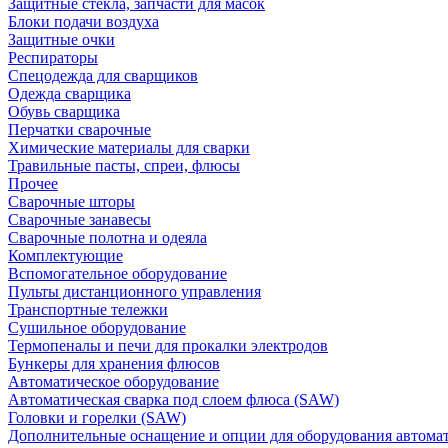
Защитные стекла, запчасти для масок
Блоки подачи воздуха
Защитные очки
Респираторы
Спецодежда для сварщиков
Одежда сварщика
Обувь сварщика
Перчатки сварочные
Химические материалы для сварки
Травильные пасты, спреи, флюсы
Прочее
Сварочные шторы
Сварочные занавесы
Сварочные полотна и одеяла
Комплектующие
Вспомогательное оборудование
Пульты дистанционного управления
Транспортные тележки
Сушильное оборудование
Термопеналы и печи для прокалки электродов
Бункеры для хранения флюсов
Автоматическое оборудование
Автоматическая сварка под слоем флюса (SAW)
Головки и горелки (SAW)
Дополнительные оснащение и опции для оборудования автома