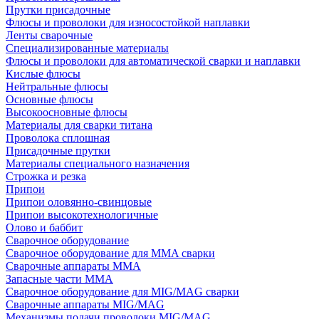
Прутки присадочные
Флюсы и проволоки для износостойкой наплавки
Ленты сварочные
Специализированные материалы
Флюсы и проволоки для автоматической сварки и наплавки
Кислые флюсы
Нейтральные флюсы
Основные флюсы
Высокоосновные флюсы
Материалы для сварки титана
Проволока сплошная
Присадочные прутки
Материалы специального назначения
Строжка и резка
Припои
Припои оловянно-свинцовые
Припои высокотехнологичные
Олово и баббит
Сварочное оборудование
Сварочное оборудование для MMA сварки
Сварочные аппараты MMA
Запасные части MMA
Сварочное оборудование для MIG/MAG сварки
Сварочные аппараты MIG/MAG
Механизмы подачи проволоки MIG/MAG