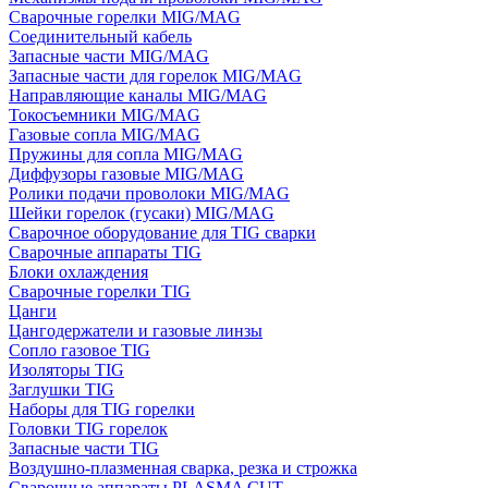
Сварочные горелки MIG/MAG
Соединительный кабель
Запасные части MIG/MAG
Запасные части для горелок MIG/MAG
Направляющие каналы MIG/MAG
Токосъемники MIG/MAG
Газовые сопла MIG/MAG
Пружины для сопла MIG/MAG
Диффузоры газовые MIG/MAG
Ролики подачи проволоки MIG/MAG
Шейки горелок (гусаки) MIG/MAG
Сварочное оборудование для TIG сварки
Сварочные аппараты TIG
Блоки охлаждения
Сварочные горелки TIG
Цанги
Цангодержатели и газовые линзы
Сопло газовое TIG
Изоляторы TIG
Заглушки TIG
Наборы для TIG горелки
Головки TIG горелок
Запасные части TIG
Воздушно-плазменная сварка, резка и строжка
Сварочные аппараты PLASMA CUT