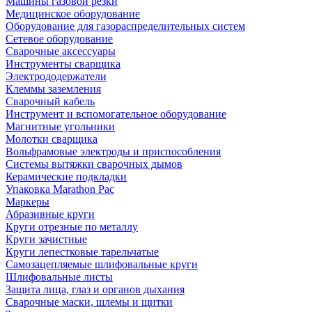
Машины газовой резки
Медицинское оборудование
Оборудование для газораспределительных систем
Сетевое оборудование
Сварочные аксессуары
Инструменты сварщика
Электрододержатели
Клеммы заземления
Сварочный кабель
Инструмент и вспомогательное оборудование
Магнитные угольники
Молотки сварщика
Вольфрамовые электроды и приспособления
Системы вытяжки сварочных дымов
Керамические подкладки
Упаковка Marathon Pac
Маркеры
Абразивные круги
Круги отрезные по металлу
Круги зачистные
Круги лепестковые тарельчатые
Самозацепляемые шлифовальные круги
Шлифовальные листы
Защита лица, глаз и органов дыхания
Сварочные маски, шлемы и щитки