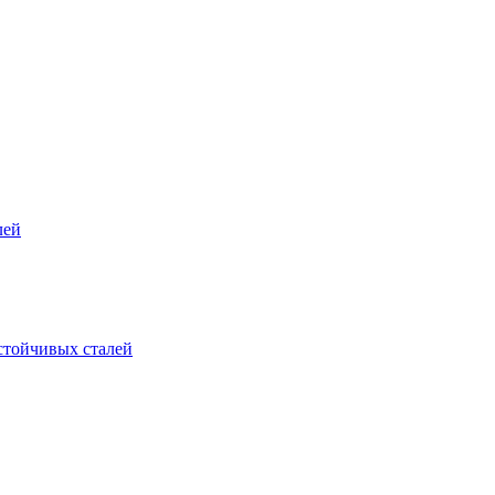
лей
стойчивых сталей