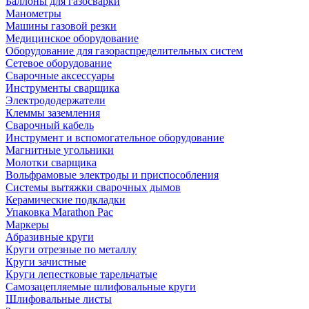
Баллоны для газосварки
Манометры
Машины газовой резки
Медицинское оборудование
Оборудование для газораспределительных систем
Сетевое оборудование
Сварочные аксессуары
Инструменты сварщика
Электрододержатели
Клеммы заземления
Сварочный кабель
Инструмент и вспомогательное оборудование
Магнитные угольники
Молотки сварщика
Вольфрамовые электроды и приспособления
Системы вытяжки сварочных дымов
Керамические подкладки
Упаковка Marathon Pac
Маркеры
Абразивные круги
Круги отрезные по металлу
Круги зачистные
Круги лепестковые тарельчатые
Самозацепляемые шлифовальные круги
Шлифовальные листы