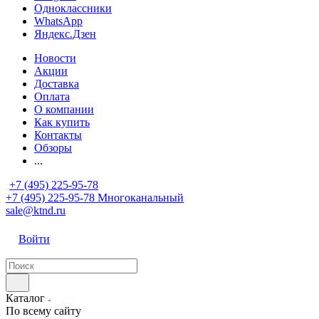
Одноклассники
WhatsApp
Яндекс.Дзен
Новости
Акции
Доставка
Оплата
О компании
Как купить
Контакты
Обзоры
...
+7 (495) 225-95-78
+7 (495) 225-95-78
Многоканальный
sale@ktnd.ru
Войти
Каталог
По всему сайту