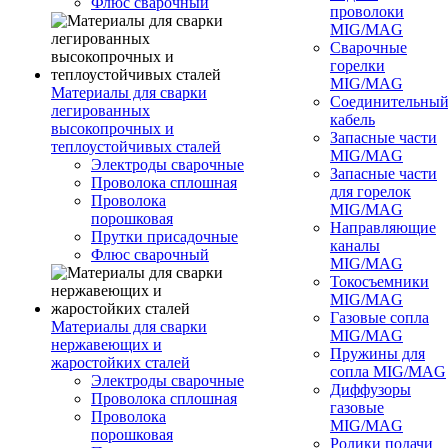
Флюс сварочный
проволоки
MIG/MAG
Сварочные
горелки
MIG/MAG
Материалы для сварки
Соединительны
легированных
кабель
высокопрочных и
Запасные части
теплоустойчивых сталей
MIG/MAG
Электроды сварочные
Запасные части
Проволока сплошная
для горелок
Проволока
MIG/MAG
порошковая
Направляющие
Прутки присадочные
каналы
Флюс сварочный
MIG/MAG
Токосъемники
MIG/MAG
Газовые сопла
Материалы для сварки
MIG/MAG
нержавеющих и
Пружины для
жаростойких сталей
сопла MIG/MAG
Электроды сварочные
Диффузоры
Проволока сплошная
газовые
Проволока
MIG/MAG
порошковая
Ролики подачи