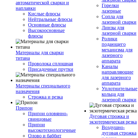
автоматической сварки и
Горелки
наплавки
лазерные
Кислые флюсы
Сопла для
Нейтральные флюсы
лазерной сварки
Основные флюсы
Линзы для
Высокоосновные
лазерной сварки
флюсы
Ролики
подающего
механизма для
Материалы для сварки
лазерного
титана
аппарата
Проволока сплошная
Каналы
Присадочные прутки
направляющие
для лазерного
аппарата
Материалы специального
Уплотнительные
назначения
кольца для
Строжка и резка
лазерной сварки
Припои
Припои оловянно-
Дуговая строжка и
свинцовые
экзотермическая резка
Припои
Воздушно-
высокотехнологичные
дуговая строжка
Олово и баббит