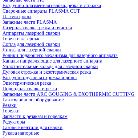
Воздушно-плазменная сварка, резка и строжка
Сварочные аппараты PLASMA CUT
Плазмотроны
Запасные части PLASMA
Лазерная сварка, резка и очистка
Аппараты лазерной сварки
Горелки лазерные
Сопла для лазерной сварки
Линзы для лазерной сварки
Ролики подающего механизма для лазерного аппарата
Каналы направляющие для лазерного аппарата
Уплотнительные кольца для лазерной сварки
Дуговая строжка и экзотермическая резка
Воздушно-дуговая строжка и резка
Экзотермическая резка
Подводная сварка и резка
Запасные части ARC GOUGING & EXOTHERMIC CUTTING
Газосварочное оборудование
Резаки
Горелки
Запчасти к резакам и горелкам
Редукторы
Газовые вентили для сварки
Рукава напорные