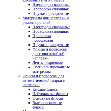
алюминия и его сплавов
Электроды сварочные
Проволока сплошная
Прутки присадочные
Материалы для наплавки и
ремонта деталей
Электроды сварочные
Проволока сплошная
Проволока
порошковая
Прутки присадочные
Флюсы и проволоки
для износостойкой
наплавки
Ленты сварочные
Специализированные
материалы
Флюсы и проволоки для
автоматической сварки и
наплавки
Кислые флюсы
Нейтральные флюсы
Основные флюсы
Высокоосновные
флюсы