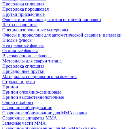
Проволока сплошная
Проволока порошковая
Прутки присадочные
Флюсы и проволоки для износостойкой наплавки
Ленты сварочные
Специализированные материалы
Флюсы и проволоки для автоматической сварки и наплавки
Кислые флюсы
Нейтральные флюсы
Основные флюсы
Высокоосновные флюсы
Материалы для сварки титана
Проволока сплошная
Присадочные прутки
Материалы специального назначения
Строжка и резка
Припои
Припои оловянно-свинцовые
Припои высокотехнологичные
Олово и баббит
Сварочное оборудование
Сварочное оборудование для MMA сварки
Сварочные аппараты MMA
Запасные части MMA
Сварочное оборудование для MIG/MAG сварки