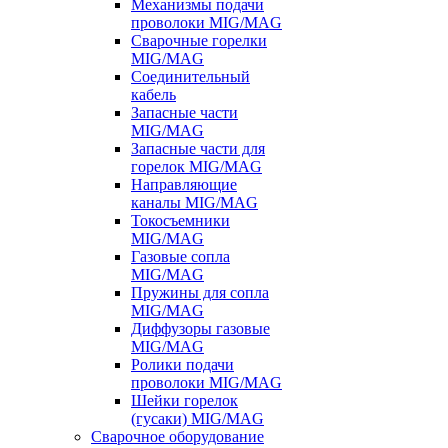
Механизмы подачи
проволоки MIG/MAG
Сварочные горелки
MIG/MAG
Соединительный
кабель
Запасные части
MIG/MAG
Запасные части для
горелок MIG/MAG
Направляющие
каналы MIG/MAG
Токосъемники
MIG/MAG
Газовые сопла
MIG/MAG
Пружины для сопла
MIG/MAG
Диффузоры газовые
MIG/MAG
Ролики подачи
проволоки MIG/MAG
Шейки горелок
(гусаки) MIG/MAG
Сварочное оборудование