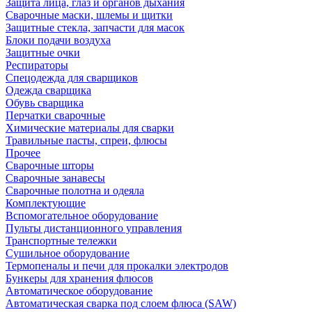
Защита лица, глаз и органов дыхания
Сварочные маски, шлемы и щитки
Защитные стекла, запчасти для масок
Блоки подачи воздуха
Защитные очки
Респираторы
Спецодежда для сварщиков
Одежда сварщика
Обувь сварщика
Перчатки сварочные
Химические материалы для сварки
Травильные пасты, спреи, флюсы
Прочее
Сварочные шторы
Сварочные занавесы
Сварочные полотна и одеяла
Комплектующие
Вспомогательное оборудование
Пульты дистанционного управления
Транспортные тележки
Сушильное оборудование
Термопеналы и печи для прокалки электродов
Бункеры для хранения флюсов
Автоматическое оборудование
Автоматическая сварка под слоем флюса (SAW)