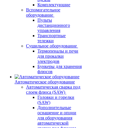
Комплектующие
Вспомогательное
оборудование
Пульты
дистанционного
управления
Транспортные
тележки
Сушильное оборудование
Термопеналы и печи
для прокалки
электродов
Бункеры для хранения
флюсов
Автоматическое оборудование
Автоматическая сварка под
слоем флюса (SAW)
Головки и горелки
(SAW)
Дополнительные
оснащение и опции
для оборудования
автоматической