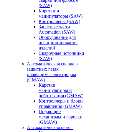
сварки под флюсом
(SAW)
Каретки и
манипуляторы (SAW)
Контроллеры (SAW)
Запасные части
Automation (SAW)
Оборудование для
позиционирования
изделий
Сварочные источники
(SAW)
Автоматическая сварка в
защитных газах
плавящимся электродом
(GMAW)
Каретки,
манипуляторы и
роботизация (GMAW)
Контроллеры и блоки
управления (GMAW)
Подающие
механизмы и горелки
(GMAW)
Автоматическая резка