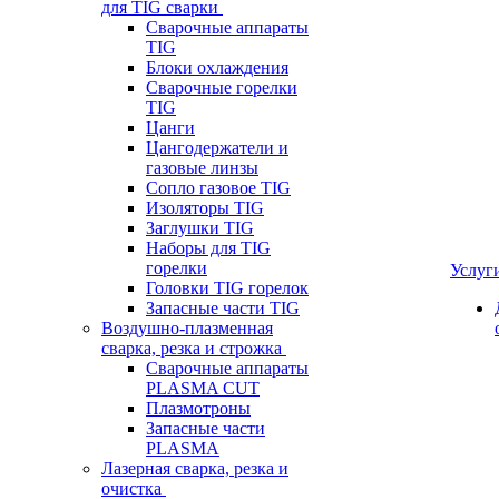
для TIG сварки
Сварочные аппараты
TIG
Блоки охлаждения
Сварочные горелки
TIG
Цанги
Цангодержатели и
газовые линзы
Сопло газовое TIG
Изоляторы TIG
Заглушки TIG
Наборы для TIG
горелки
Услуг
Головки TIG горелок
Запасные части TIG
Воздушно-плазменная
сварка, резка и строжка
Сварочные аппараты
PLASMA CUT
Плазмотроны
Запасные части
PLASMA
Лазерная сварка, резка и
очистка