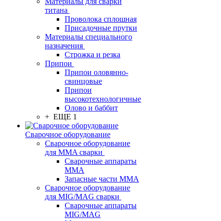
Материалы для сварки
титана
Проволока сплошная
Присадочные прутки
Материалы специального
назначения
Строжка и резка
Припои
Припои оловянно-
свинцовые
Припои
высокотехнологичные
Олово и баббит
+ ЕЩЕ 1
Сварочное оборудование
Сварочное оборудование
для MMA сварки
Сварочные аппараты
MMA
Запасные части MMA
Сварочное оборудование
для MIG/MAG сварки
Сварочные аппараты
MIG/MAG