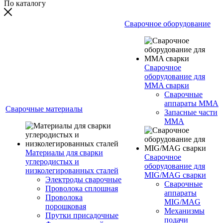
По каталогу
Сварочное оборудование
Сварочное
оборудование для
MMA сварки
Сварочные
аппараты MMA
Сварочные материалы
Запасные части
MMA
Материалы для сварки
Сварочное
углеродистых и
оборудование для
низколегированных сталей
MIG/MAG сварки
Электроды сварочные
Сварочные
Проволока сплошная
аппараты
Проволока
MIG/MAG
порошковая
Механизмы
Прутки присадочные
подачи