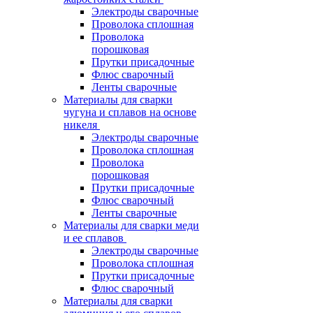
Электроды сварочные
Проволока сплошная
Проволока
порошковая
Прутки присадочные
Флюс сварочный
Ленты сварочные
Материалы для сварки
чугуна и сплавов на основе
никеля
Электроды сварочные
Проволока сплошная
Проволока
порошковая
Прутки присадочные
Флюс сварочный
Ленты сварочные
Материалы для сварки меди
и ее сплавов
Электроды сварочные
Проволока сплошная
Прутки присадочные
Флюс сварочный
Материалы для сварки