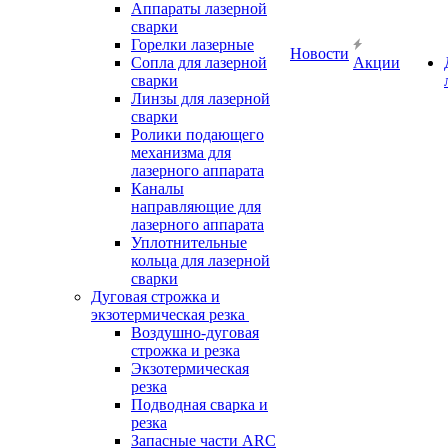
Аппараты лазерной
сварки
Горелки лазерные
Новости
Сопла для лазерной
Акции
сварки
Линзы для лазерной
сварки
Ролики подающего
механизма для
лазерного аппарата
Каналы
направляющие для
лазерного аппарата
Уплотнительные
кольца для лазерной
сварки
Дуговая строжка и
экзотермическая резка
Воздушно-дуговая
строжка и резка
Экзотермическая
резка
Подводная сварка и
резка
Запасные части ARC