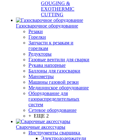
GOUGING &
EXOTHERMIC
CUTTING
Газосварочное оборудование
Резаки
Горелки
Запчасти к резакам и
горелкам
Редукторы
Газовые вентили для сварки
Рукава напорные
Баллоны для газосварки
Манометры
Машины газовой резки
Медицинское оборудование
Оборудование для
газораспределительных
систем
Сетевое оборудование
+ ЕЩЕ 2
Сварочные аксессуары
Инструменты сварщика
Электрододержатели