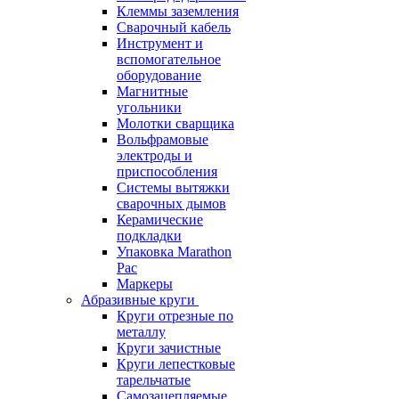
Клеммы заземления
Сварочный кабель
Инструмент и
вспомогательное
оборудование
Магнитные
угольники
Молотки сварщика
Вольфрамовые
электроды и
приспособления
Системы вытяжки
сварочных дымов
Керамические
подкладки
Упаковка Marathon
Pac
Маркеры
Абразивные круги
Круги отрезные по
металлу
Круги зачистные
Круги лепестковые
тарельчатые
Самозацепляемые