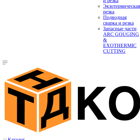
и резка
Экзотермическая
резка
Подводная
сварка и резка
Запасные части
ARC GOUGING
&
EXOTHERMIC
CUTTING
Каталог