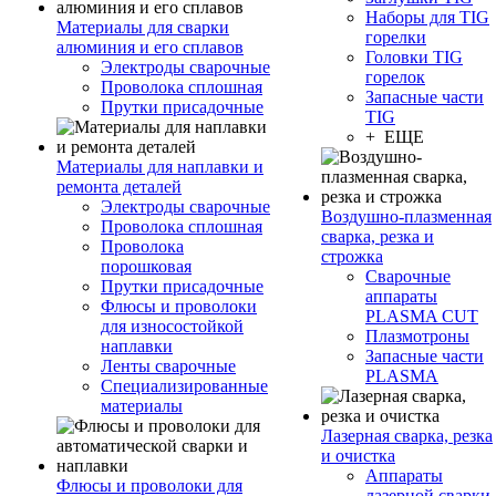
Наборы для TIG
Материалы для сварки
горелки
алюминия и его сплавов
Головки TIG
Электроды сварочные
горелок
Проволока сплошная
Запасные части
Прутки присадочные
TIG
+ ЕЩЕ
Материалы для наплавки и
ремонта деталей
Электроды сварочные
Воздушно-плазменная
Проволока сплошная
сварка, резка и
Проволока
строжка
порошковая
Сварочные
Прутки присадочные
аппараты
Флюсы и проволоки
PLASMA CUT
для износостойкой
Плазмотроны
наплавки
Запасные части
Ленты сварочные
PLASMA
Специализированные
материалы
Лазерная сварка, резка
и очистка
Аппараты
Флюсы и проволоки для
лазерной сварки