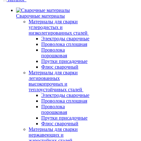
Сварочные материалы
Материалы для сварки
углеродистых и
низколегированных сталей
Электроды сварочные
Проволока сплошная
Проволока
порошковая
Прутки присадочные
Флюс сварочный
Материалы для сварки
легированных
высокопрочных и
теплоустойчивых сталей
Электроды сварочные
Проволока сплошная
Проволока
порошковая
Прутки присадочные
Флюс сварочный
Материалы для сварки
нержавеющих и
жаростойких сталей