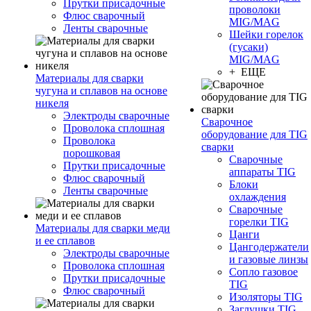
Прутки присадочные
проволоки
Флюс сварочный
MIG/MAG
Ленты сварочные
Шейки горелок
(гусаки)
MIG/MAG
+ ЕЩЕ
Материалы для сварки
чугуна и сплавов на основе
никеля
Электроды сварочные
Сварочное
Проволока сплошная
оборудование для TIG
Проволока
сварки
порошковая
Сварочные
Прутки присадочные
аппараты TIG
Флюс сварочный
Блоки
Ленты сварочные
охлаждения
Сварочные
горелки TIG
Материалы для сварки меди
Цанги
и ее сплавов
Цангодержатели
Электроды сварочные
и газовые линзы
Проволока сплошная
Сопло газовое
Прутки присадочные
TIG
Флюс сварочный
Изоляторы TIG
Заглушки TIG