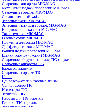
Сварочные аппараты MIG/MAG
Механизмы подачи проволоки MIG/MAG
Сварочные горелки MIG/MAG
Соединительный кабель
Запасные части MIG/MAG
Запасные части для горелок MIG/MAG
Направляющие каналы MIG/MAG
Токосъемники MIG/MAG
Газовые сопла MIG/MAG
Пружины для сопла MIG/MAG
Диффузоры газовые MIG/MAG
Ролики подачи проволоки MIG/MAG
Шейки горелок (гусаки) MIG/MAG
Сварочное оборудование для TIG сварки
Сварочные аппараты TIG
Блоки охлаждения
Сварочные горелки TIG
Цанги
Цангодержатели и газовые линзы
Сопло газовое TIG
Изоляторы TIG
Заглушки TIG
Наборы для TIG горелки
Головки TIG горелок
Запасные части TIG