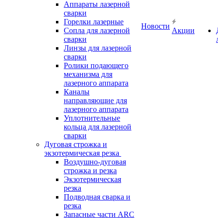
Аппараты лазерной
сварки
Горелки лазерные
Новости
Сопла для лазерной
Акции
сварки
Линзы для лазерной
сварки
Ролики подающего
механизма для
лазерного аппарата
Каналы
направляющие для
лазерного аппарата
Уплотнительные
кольца для лазерной
сварки
Дуговая строжка и
экзотермическая резка
Воздушно-дуговая
строжка и резка
Экзотермическая
резка
Подводная сварка и
резка
Запасные части ARC