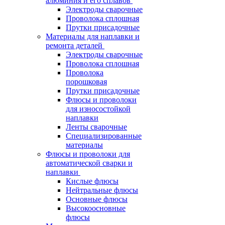
алюминия и его сплавов
Электроды сварочные
Проволока сплошная
Прутки присадочные
Материалы для наплавки и
ремонта деталей
Электроды сварочные
Проволока сплошная
Проволока
порошковая
Прутки присадочные
Флюсы и проволоки
для износостойкой
наплавки
Ленты сварочные
Специализированные
материалы
Флюсы и проволоки для
автоматической сварки и
наплавки
Кислые флюсы
Нейтральные флюсы
Основные флюсы
Высокоосновные
флюсы