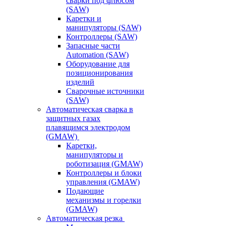
сварки под флюсом
(SAW)
Каретки и
манипуляторы (SAW)
Контроллеры (SAW)
Запасные части
Automation (SAW)
Оборудование для
позиционирования
изделий
Сварочные источники
(SAW)
Автоматическая сварка в
защитных газах
плавящимся электродом
(GMAW)
Каретки,
манипуляторы и
роботизация (GMAW)
Контроллеры и блоки
управления (GMAW)
Подающие
механизмы и горелки
(GMAW)
Автоматическая резка