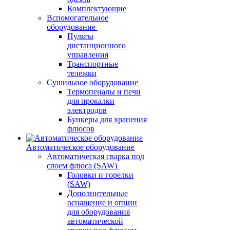
Комплектующие
Вспомогательное
оборудование
Пульты
дистанционного
управления
Транспортные
тележки
Сушильное оборудование
Термопеналы и печи
для прокалки
электродов
Бункеры для хранения
флюсов
Автоматическое оборудование
Автоматическая сварка под
слоем флюса (SAW)
Головки и горелки
(SAW)
Дополнительные
оснащение и опции
для оборудования
автоматической