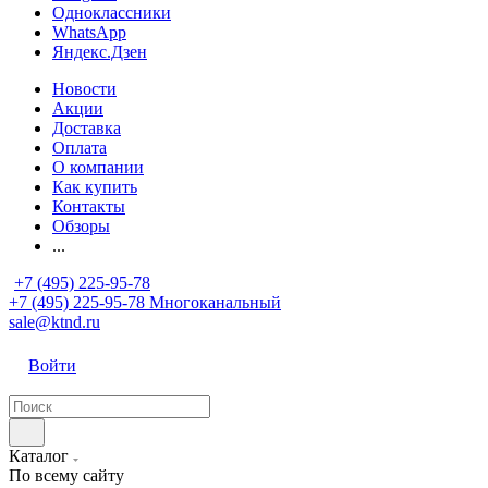
Одноклассники
WhatsApp
Яндекс.Дзен
Новости
Акции
Доставка
Оплата
О компании
Как купить
Контакты
Обзоры
...
+7 (495) 225-95-78
+7 (495) 225-95-78
Многоканальный
sale@ktnd.ru
Войти
Каталог
По всему сайту