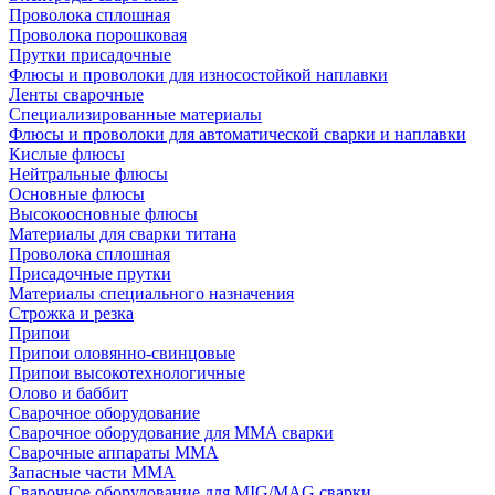
Проволока сплошная
Проволока порошковая
Прутки присадочные
Флюсы и проволоки для износостойкой наплавки
Ленты сварочные
Специализированные материалы
Флюсы и проволоки для автоматической сварки и наплавки
Кислые флюсы
Нейтральные флюсы
Основные флюсы
Высокоосновные флюсы
Материалы для сварки титана
Проволока сплошная
Присадочные прутки
Материалы специального назначения
Строжка и резка
Припои
Припои оловянно-свинцовые
Припои высокотехнологичные
Олово и баббит
Сварочное оборудование
Сварочное оборудование для MMA сварки
Сварочные аппараты MMA
Запасные части MMA
Сварочное оборудование для MIG/MAG сварки