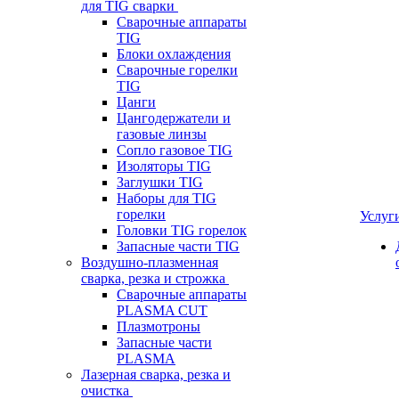
для TIG сварки
Сварочные аппараты
TIG
Блоки охлаждения
Сварочные горелки
TIG
Цанги
Цангодержатели и
газовые линзы
Сопло газовое TIG
Изоляторы TIG
Заглушки TIG
Наборы для TIG
горелки
Услуг
Головки TIG горелок
Запасные части TIG
Воздушно-плазменная
сварка, резка и строжка
Сварочные аппараты
PLASMA CUT
Плазмотроны
Запасные части
PLASMA
Лазерная сварка, резка и
очистка