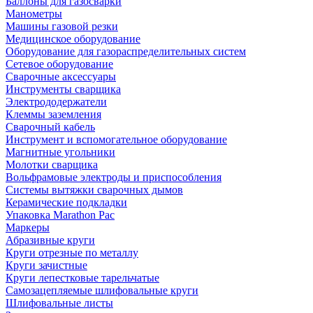
Баллоны для газосварки
Манометры
Машины газовой резки
Медицинское оборудование
Оборудование для газораспределительных систем
Сетевое оборудование
Сварочные аксессуары
Инструменты сварщика
Электрододержатели
Клеммы заземления
Сварочный кабель
Инструмент и вспомогательное оборудование
Магнитные угольники
Молотки сварщика
Вольфрамовые электроды и приспособления
Системы вытяжки сварочных дымов
Керамические подкладки
Упаковка Marathon Pac
Маркеры
Абразивные круги
Круги отрезные по металлу
Круги зачистные
Круги лепестковые тарельчатые
Самозацепляемые шлифовальные круги
Шлифовальные листы