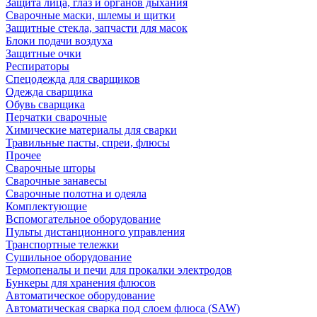
Защита лица, глаз и органов дыхания
Сварочные маски, шлемы и щитки
Защитные стекла, запчасти для масок
Блоки подачи воздуха
Защитные очки
Респираторы
Спецодежда для сварщиков
Одежда сварщика
Обувь сварщика
Перчатки сварочные
Химические материалы для сварки
Травильные пасты, спреи, флюсы
Прочее
Сварочные шторы
Сварочные занавесы
Сварочные полотна и одеяла
Комплектующие
Вспомогательное оборудование
Пульты дистанционного управления
Транспортные тележки
Сушильное оборудование
Термопеналы и печи для прокалки электродов
Бункеры для хранения флюсов
Автоматическое оборудование
Автоматическая сварка под слоем флюса (SAW)