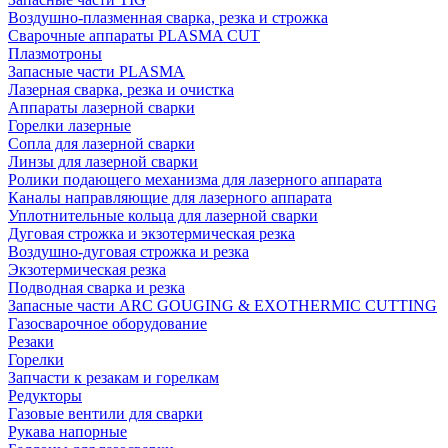
Воздушно-плазменная сварка, резка и строжка
Сварочные аппараты PLASMA CUT
Плазмотроны
Запасные части PLASMA
Лазерная сварка, резка и очистка
Аппараты лазерной сварки
Горелки лазерные
Сопла для лазерной сварки
Линзы для лазерной сварки
Ролики подающего механизма для лазерного аппарата
Каналы направляющие для лазерного аппарата
Уплотнительные кольца для лазерной сварки
Дуговая строжка и экзотермическая резка
Воздушно-дуговая строжка и резка
Экзотермическая резка
Подводная сварка и резка
Запасные части ARC GOUGING & EXOTHERMIC CUTTING
Газосварочное оборудование
Резаки
Горелки
Запчасти к резакам и горелкам
Редукторы
Газовые вентили для сварки
Рукава напорные