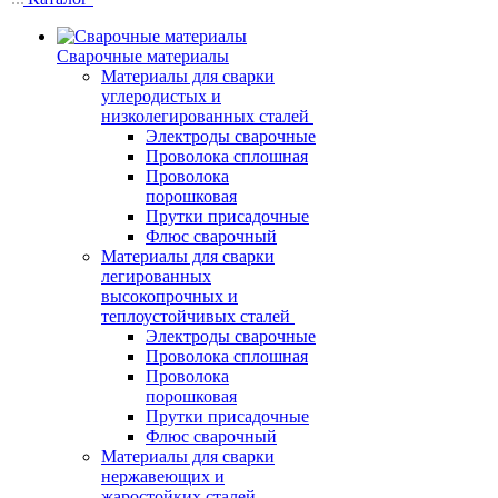
Сварочные материалы
Материалы для сварки
углеродистых и
низколегированных сталей
Электроды сварочные
Проволока сплошная
Проволока
порошковая
Прутки присадочные
Флюс сварочный
Материалы для сварки
легированных
высокопрочных и
теплоустойчивых сталей
Электроды сварочные
Проволока сплошная
Проволока
порошковая
Прутки присадочные
Флюс сварочный
Материалы для сварки
нержавеющих и
жаростойких сталей