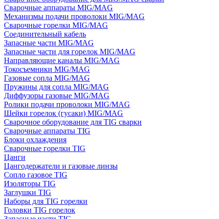
Сварочные аппараты MIG/MAG
Механизмы подачи проволоки MIG/MAG
Сварочные горелки MIG/MAG
Соединительный кабель
Запасные части MIG/MAG
Запасные части для горелок MIG/MAG
Направляющие каналы MIG/MAG
Токосъемники MIG/MAG
Газовые сопла MIG/MAG
Пружины для сопла MIG/MAG
Диффузоры газовые MIG/MAG
Ролики подачи проволоки MIG/MAG
Шейки горелок (гусаки) MIG/MAG
Сварочное оборудование для TIG сварки
Сварочные аппараты TIG
Блоки охлаждения
Сварочные горелки TIG
Цанги
Цангодержатели и газовые линзы
Сопло газовое TIG
Изоляторы TIG
Заглушки TIG
Наборы для TIG горелки
Головки TIG горелок
Запасные части TIG