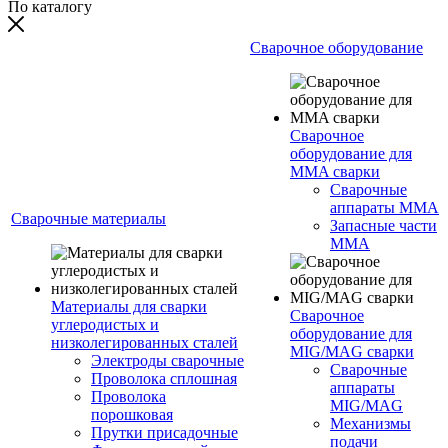
По каталогу
Сварочное оборудование
Сварочное
оборудование для
MMA сварки
Сварочные
аппараты MMA
Сварочные материалы
Запасные части
MMA
Материалы для сварки
Сварочное
углеродистых и
оборудование для
низколегированных сталей
MIG/MAG сварки
Электроды сварочные
Сварочные
Проволока сплошная
аппараты
Проволока
MIG/MAG
порошковая
Механизмы
Прутки присадочные
подачи