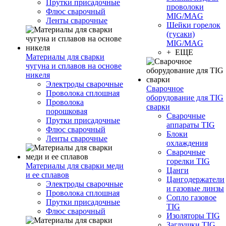
Прутки присадочные
проволоки
Флюс сварочный
MIG/MAG
Ленты сварочные
Шейки горелок
(гусаки)
MIG/MAG
+ ЕЩЕ
Материалы для сварки
чугуна и сплавов на основе
никеля
Электроды сварочные
Сварочное
Проволока сплошная
оборудование для TIG
Проволока
сварки
порошковая
Сварочные
Прутки присадочные
аппараты TIG
Флюс сварочный
Блоки
Ленты сварочные
охлаждения
Сварочные
горелки TIG
Материалы для сварки меди
Цанги
и ее сплавов
Цангодержатели
Электроды сварочные
и газовые линзы
Проволока сплошная
Сопло газовое
Прутки присадочные
TIG
Флюс сварочный
Изоляторы TIG
Заглушки TIG