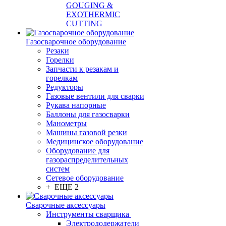
GOUGING &
EXOTHERMIC
CUTTING
Газосварочное оборудование
Резаки
Горелки
Запчасти к резакам и
горелкам
Редукторы
Газовые вентили для сварки
Рукава напорные
Баллоны для газосварки
Манометры
Машины газовой резки
Медицинское оборудование
Оборудование для
газораспределительных
систем
Сетевое оборудование
+ ЕЩЕ 2
Сварочные аксессуары
Инструменты сварщика
Электрододержатели