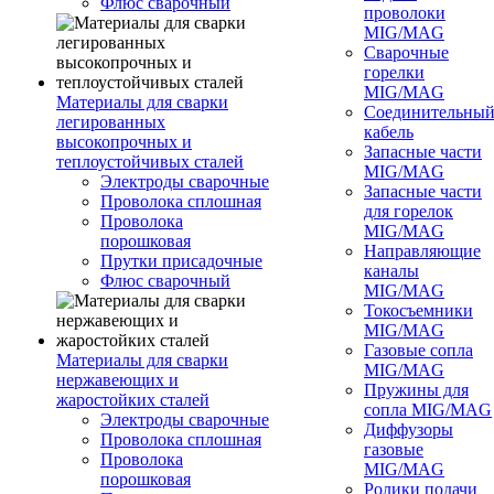
Флюс сварочный
проволоки
MIG/MAG
Сварочные
горелки
MIG/MAG
Материалы для сварки
Соединительны
легированных
кабель
высокопрочных и
Запасные части
теплоустойчивых сталей
MIG/MAG
Электроды сварочные
Запасные части
Проволока сплошная
для горелок
Проволока
MIG/MAG
порошковая
Направляющие
Прутки присадочные
каналы
Флюс сварочный
MIG/MAG
Токосъемники
MIG/MAG
Газовые сопла
Материалы для сварки
MIG/MAG
нержавеющих и
Пружины для
жаростойких сталей
сопла MIG/MAG
Электроды сварочные
Диффузоры
Проволока сплошная
газовые
Проволока
MIG/MAG
порошковая
Ролики подачи