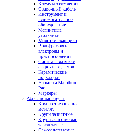
Клеммы заземления
Сварочный кабель
Инструмент и
вспомогательное
оборудование
Магнитные
угольники
Молотки сварщика
Вольфрамовые
электроды и
приспособления
Системы вытяжки
сварочных дымов
Керамические
подкладки
Упаковка Marathon
Pac
Маркеры
Абразивные круги
Круги отрезные по
металлу
Круги зачистные
Круги лепестковые
тарельчатые
Самозацепляемые