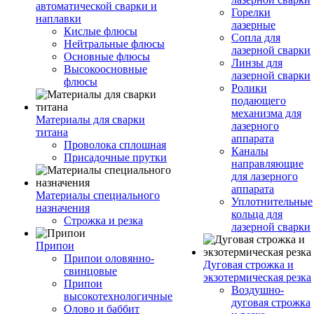
автоматической сварки и
Горелки
наплавки
лазерные
Кислые флюсы
Сопла для
Нейтральные флюсы
лазерной сварки
Основные флюсы
Линзы для
Высокоосновные
лазерной сварки
флюсы
Ролики
подающего
механизма для
Материалы для сварки
лазерного
титана
аппарата
Проволока сплошная
Каналы
Присадочные прутки
направляющие
для лазерного
аппарата
Материалы специального
Уплотнительные
назначения
кольца для
Строжка и резка
лазерной сварки
Припои
Припои оловянно-
Дуговая строжка и
свинцовые
экзотермическая резка
Припои
Воздушно-
высокотехнологичные
дуговая строжка
Олово и баббит