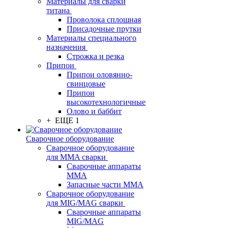
Материалы для сварки
титана
Проволока сплошная
Присадочные прутки
Материалы специального
назначения
Строжка и резка
Припои
Припои оловянно-
свинцовые
Припои
высокотехнологичные
Олово и баббит
+ ЕЩЕ 1
Сварочное оборудование
Сварочное оборудование
для MMA сварки
Сварочные аппараты
MMA
Запасные части MMA
Сварочное оборудование
для MIG/MAG сварки
Сварочные аппараты
MIG/MAG