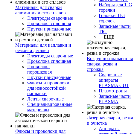
Наборы для TIG
Материалы для сварки
горелки
алюминия и его сплавов
Головки TIG
Электроды сварочные
горелок
Проволока сплошная
Запасные части
Прутки присадочные
TIG
+ ЕЩЕ
Материалы для наплавки и
ремонта деталей
Электроды сварочные
Воздушно-плазменная
Проволока сплошная
сварка, резка и
Проволока
строжка
порошковая
Сварочные
Прутки присадочные
аппараты
Флюсы и проволоки
PLASMA CUT
для износостойкой
Плазмотроны
наплавки
Запасные части
Ленты сварочные
PLASMA
Специализированные
материалы
Лазерная сварка, резка
и очистка
Аппараты
Флюсы и проволоки для
лазерной сварки