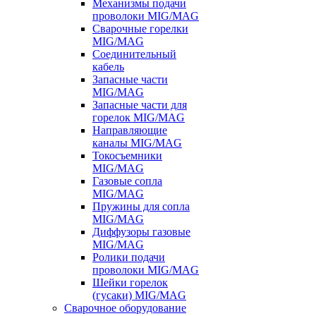
Механизмы подачи
проволоки MIG/MAG
Сварочные горелки
MIG/MAG
Соединительный
кабель
Запасные части
MIG/MAG
Запасные части для
горелок MIG/MAG
Направляющие
каналы MIG/MAG
Токосъемники
MIG/MAG
Газовые сопла
MIG/MAG
Пружины для сопла
MIG/MAG
Диффузоры газовые
MIG/MAG
Ролики подачи
проволоки MIG/MAG
Шейки горелок
(гусаки) MIG/MAG
Сварочное оборудование