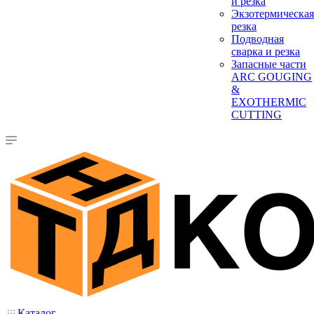
и резка
Экзотермическая
резка
Подводная
сварка и резка
Запасные части
ARC GOUGING
&
EXOTHERMIC
CUTTING
Каталог