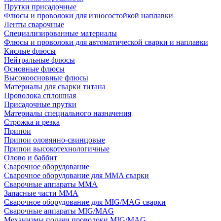
Прутки присадочные
Флюсы и проволоки для износостойкой наплавки
Ленты сварочные
Специализированные материалы
Флюсы и проволоки для автоматической сварки и наплавки
Кислые флюсы
Нейтральные флюсы
Основные флюсы
Высокоосновные флюсы
Материалы для сварки титана
Проволока сплошная
Присадочные прутки
Материалы специального назначения
Строжка и резка
Припои
Припои оловянно-свинцовые
Припои высокотехнологичные
Олово и баббит
Сварочное оборудование
Сварочное оборудование для MMA сварки
Сварочные аппараты MMA
Запасные части MMA
Сварочное оборудование для MIG/MAG сварки
Сварочные аппараты MIG/MAG
Механизмы подачи проволоки MIG/MAG