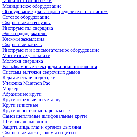
Машины газовой резки
Медицинское оборудование
Оборудование для газораспределительных систем
Сетевое оборудование
Сварочные аксессуары
Инструменты сварщика
Электрододержатели
Клеммы заземления
Сварочный кабель
Инструмент и вспомогательное оборудование
Магнитные угольники
Молотки сварщика
Вольфрамовые электроды и приспособления
Системы вытяжки сварочных дымов
Керамические подкладки
Упаковка Marathon Pac
Маркеры
Абразивные круги
Круги отрезные по металлу
Круги зачистные
Круги лепестковые тарельчатые
Самозацепляемые шлифовальные круги
Шлифовальные листы
Защита лица, глаз и органов дыхания
Сварочные маски, шлемы и щитки