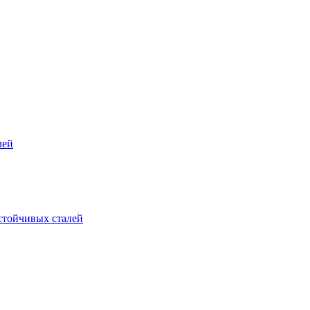
лей
стойчивых сталей