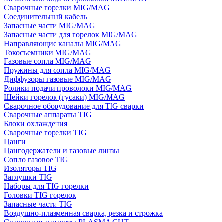
Сварочные горелки MIG/MAG
Соединительный кабель
Запасные части MIG/MAG
Запасные части для горелок MIG/MAG
Направляющие каналы MIG/MAG
Токосъемники MIG/MAG
Газовые сопла MIG/MAG
Пружины для сопла MIG/MAG
Диффузоры газовые MIG/MAG
Ролики подачи проволоки MIG/MAG
Шейки горелок (гусаки) MIG/MAG
Сварочное оборудование для TIG сварки
Сварочные аппараты TIG
Блоки охлаждения
Сварочные горелки TIG
Цанги
Цангодержатели и газовые линзы
Сопло газовое TIG
Изоляторы TIG
Заглушки TIG
Наборы для TIG горелки
Головки TIG горелок
Запасные части TIG
Воздушно-плазменная сварка, резка и строжка
Сварочные аппараты PLASMA CUT