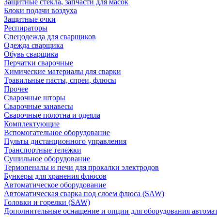
Защитные стекла, запчасти для масок
Блоки подачи воздуха
Защитные очки
Респираторы
Спецодежда для сварщиков
Одежда сварщика
Обувь сварщика
Перчатки сварочные
Химические материалы для сварки
Травильные пасты, спреи, флюсы
Прочее
Сварочные шторы
Сварочные занавесы
Сварочные полотна и одеяла
Комплектующие
Вспомогательное оборудование
Пульты дистанционного управления
Транспортные тележки
Сушильное оборудование
Термопеналы и печи для прокалки электродов
Бункеры для хранения флюсов
Автоматическое оборудование
Автоматическая сварка под слоем флюса (SAW)
Головки и горелки (SAW)
Дополнительные оснащение и опции для оборудования автома