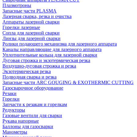
Плазмотроны
Запасные части PLASMA
Лазерная сварка, резка и очистка
Аппараты лазерной сварки
Горелки лазерные
Сопла для лазерной сварки
Линзы для лазерной сварки
Ролики подающего механизма для лазерного аппарата
Каналы направляющие для лазерного аппарата
Уплотнительные кольца для лазерной сварки
Дуговая строжка и экзотермическая резка
Воздушно-дуговая строжка и резка
Экзотермическая резка
Подводная сварка и резка
Запасные части ARC GOUGING & EXOTHERMIC CUTTING
Газосварочное оборудование
Резаки
Горелки
Запчасти к резакам и горелкам
Редукторы
Газовые вентили для сварки
Рукава напорные
Баллоны для газосварки
Манометры