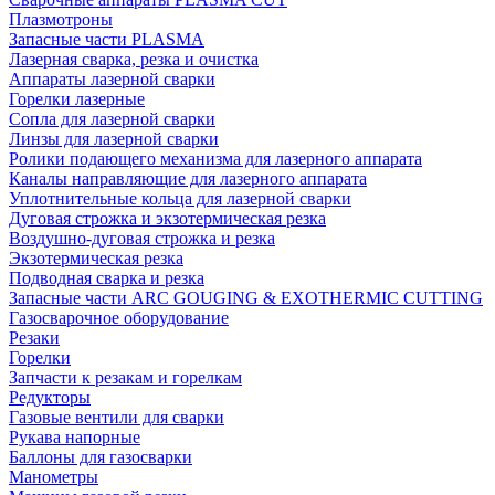
Плазмотроны
Запасные части PLASMA
Лазерная сварка, резка и очистка
Аппараты лазерной сварки
Горелки лазерные
Сопла для лазерной сварки
Линзы для лазерной сварки
Ролики подающего механизма для лазерного аппарата
Каналы направляющие для лазерного аппарата
Уплотнительные кольца для лазерной сварки
Дуговая строжка и экзотермическая резка
Воздушно-дуговая строжка и резка
Экзотермическая резка
Подводная сварка и резка
Запасные части ARC GOUGING & EXOTHERMIC CUTTING
Газосварочное оборудование
Резаки
Горелки
Запчасти к резакам и горелкам
Редукторы
Газовые вентили для сварки
Рукава напорные
Баллоны для газосварки
Манометры