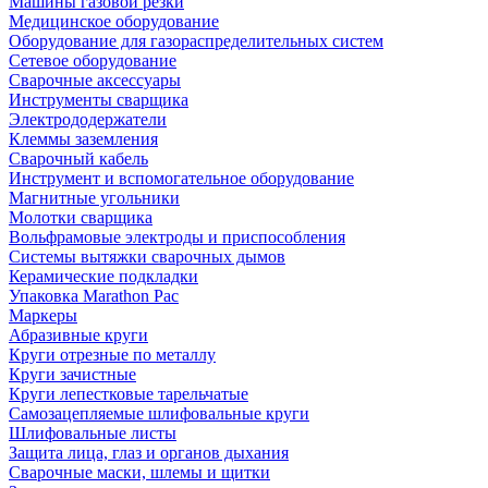
Машины газовой резки
Медицинское оборудование
Оборудование для газораспределительных систем
Сетевое оборудование
Сварочные аксессуары
Инструменты сварщика
Электрододержатели
Клеммы заземления
Сварочный кабель
Инструмент и вспомогательное оборудование
Магнитные угольники
Молотки сварщика
Вольфрамовые электроды и приспособления
Системы вытяжки сварочных дымов
Керамические подкладки
Упаковка Marathon Pac
Маркеры
Абразивные круги
Круги отрезные по металлу
Круги зачистные
Круги лепестковые тарельчатые
Самозацепляемые шлифовальные круги
Шлифовальные листы
Защита лица, глаз и органов дыхания
Сварочные маски, шлемы и щитки