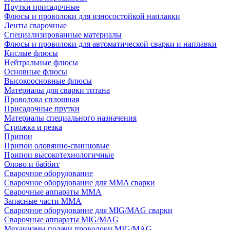
Прутки присадочные
Флюсы и проволоки для износостойкой наплавки
Ленты сварочные
Специализированные материалы
Флюсы и проволоки для автоматической сварки и наплавки
Кислые флюсы
Нейтральные флюсы
Основные флюсы
Высокоосновные флюсы
Материалы для сварки титана
Проволока сплошная
Присадочные прутки
Материалы специального назначения
Строжка и резка
Припои
Припои оловянно-свинцовые
Припои высокотехнологичные
Олово и баббит
Сварочное оборудование
Сварочное оборудование для MMA сварки
Сварочные аппараты MMA
Запасные части MMA
Сварочное оборудование для MIG/MAG сварки
Сварочные аппараты MIG/MAG
Механизмы подачи проволоки MIG/MAG