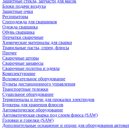
Защитные стекла, запчасти для масок
Блоки подачи воздуха
Защитные очки
Респираторы
Спецодежда для сварщиков
Одежда сварщика
Обувь сварщика
Перчатки сварочные
Химические материалы для сварки
Травильные пасты, спреи, флюсы
Прочее
Сварочные шторы
Сварочные занавесы
Сварочные полотна и одеяла
Комплектующие
Вспомогательное оборудование
Пульты дистанционного управления
Транспортные тележки
Сушильное оборудование
Термопеналы и печи для прокалки электродов
Бункеры для хранения флюсов
Автоматическое оборудование
Автоматическая сварка под слоем флюса (SAW)
Головки и горелки (SAW)
Дополнительные оснащение и опции для оборудования автома