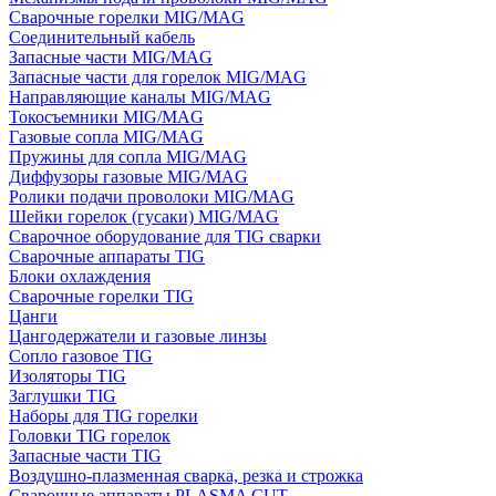
Сварочные горелки MIG/MAG
Соединительный кабель
Запасные части MIG/MAG
Запасные части для горелок MIG/MAG
Направляющие каналы MIG/MAG
Токосъемники MIG/MAG
Газовые сопла MIG/MAG
Пружины для сопла MIG/MAG
Диффузоры газовые MIG/MAG
Ролики подачи проволоки MIG/MAG
Шейки горелок (гусаки) MIG/MAG
Сварочное оборудование для TIG сварки
Сварочные аппараты TIG
Блоки охлаждения
Сварочные горелки TIG
Цанги
Цангодержатели и газовые линзы
Сопло газовое TIG
Изоляторы TIG
Заглушки TIG
Наборы для TIG горелки
Головки TIG горелок
Запасные части TIG
Воздушно-плазменная сварка, резка и строжка
Сварочные аппараты PLASMA CUT