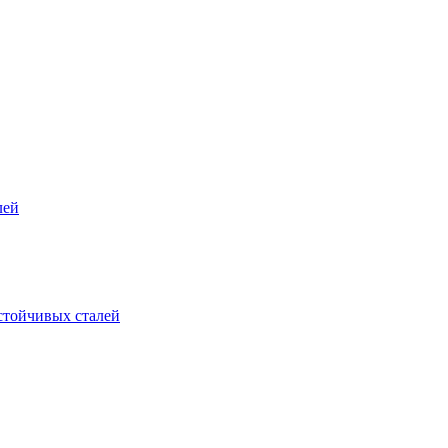
лей
стойчивых сталей