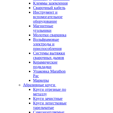
Клеммы заземления
Сварочный кабель
Инструмент и
вспомогательное
оборудование
Магнитные
угольники
Молотки сварщика
Вольфрамовые
электроды и
приспособления
Системы вытяжки
сварочных дымов
Керамические
подкладки
Упаковка Marathon
Pac
Маркеры
Абразивные круги
Круги отрезные по
металлу
Круги зачистные
Круги лепестковые
тарельчатые
Самозацепляемые