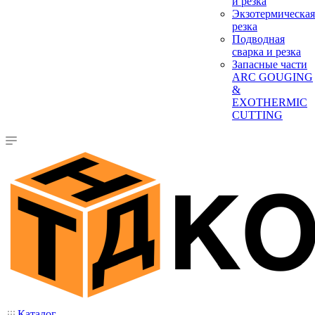
и резка
Экзотермическая
резка
Подводная
сварка и резка
Запасные части
ARC GOUGING
&
EXOTHERMIC
CUTTING
Каталог