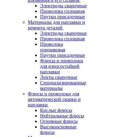
алюминия и его сплавов
Электроды сварочные
Проволока сплошная
Прутки присадочные
Материалы для наплавки и
ремонта деталей
Электроды сварочные
Проволока сплошная
Проволока
порошковая
Прутки присадочные
Флюсы и проволоки
для износостойкой
наплавки
Ленты сварочные
Специализированные
материалы
Флюсы и проволоки для
автоматической сварки и
наплавки
Кислые флюсы
Нейтральные флюсы
Основные флюсы
Высокоосновные
флюсы