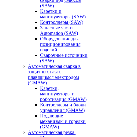
сварки под флюсом
(SAW)
Каретки и
манипуляторы (SAW)
Контроллеры (SAW)
Запасные части
Automation (SAW)
Оборудование для
позиционирования
изделий
Сварочные источники
(SAW)
Автоматическая сварка в
защитных газах
плавящимся электродом
(GMAW)
Каретки,
манипуляторы и
роботизация (GMAW)
Контроллеры и блоки
управления (GMAW)
Подающие
механизмы и горелки
(GMAW)
Автоматическая резка