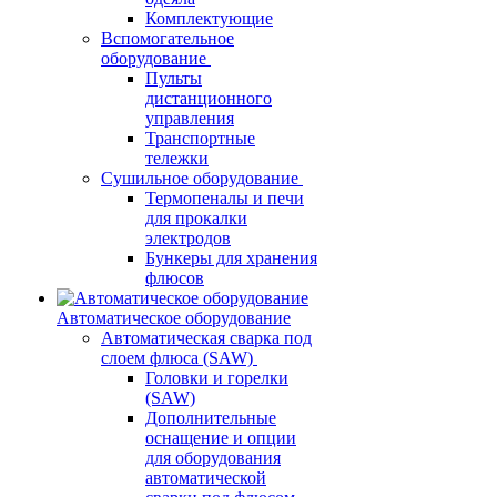
Комплектующие
Вспомогательное
оборудование
Пульты
дистанционного
управления
Транспортные
тележки
Сушильное оборудование
Термопеналы и печи
для прокалки
электродов
Бункеры для хранения
флюсов
Автоматическое оборудование
Автоматическая сварка под
слоем флюса (SAW)
Головки и горелки
(SAW)
Дополнительные
оснащение и опции
для оборудования
автоматической