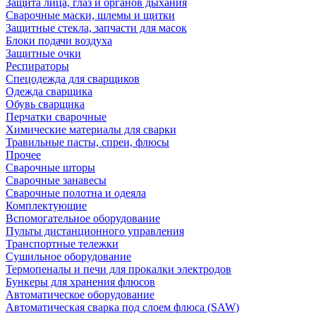
Защита лица, глаз и органов дыхания
Сварочные маски, шлемы и щитки
Защитные стекла, запчасти для масок
Блоки подачи воздуха
Защитные очки
Респираторы
Спецодежда для сварщиков
Одежда сварщика
Обувь сварщика
Перчатки сварочные
Химические материалы для сварки
Травильные пасты, спреи, флюсы
Прочее
Сварочные шторы
Сварочные занавесы
Сварочные полотна и одеяла
Комплектующие
Вспомогательное оборудование
Пульты дистанционного управления
Транспортные тележки
Сушильное оборудование
Термопеналы и печи для прокалки электродов
Бункеры для хранения флюсов
Автоматическое оборудование
Автоматическая сварка под слоем флюса (SAW)