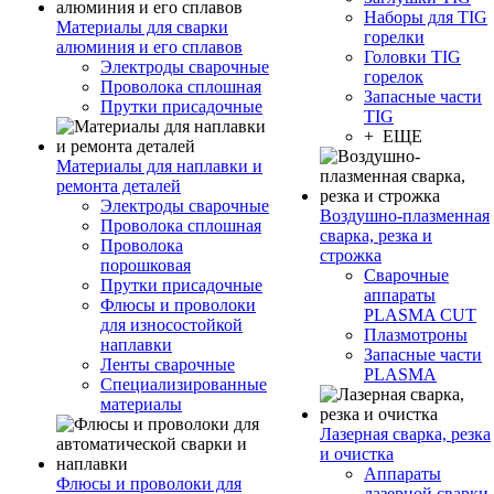
Наборы для TIG
Материалы для сварки
горелки
алюминия и его сплавов
Головки TIG
Электроды сварочные
горелок
Проволока сплошная
Запасные части
Прутки присадочные
TIG
+ ЕЩЕ
Материалы для наплавки и
ремонта деталей
Электроды сварочные
Воздушно-плазменная
Проволока сплошная
сварка, резка и
Проволока
строжка
порошковая
Сварочные
Прутки присадочные
аппараты
Флюсы и проволоки
PLASMA CUT
для износостойкой
Плазмотроны
наплавки
Запасные части
Ленты сварочные
PLASMA
Специализированные
материалы
Лазерная сварка, резка
и очистка
Аппараты
Флюсы и проволоки для
лазерной сварки