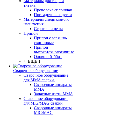
Материалы для сварки
титана
Проволока сплошная
Присадочные прутки
Материалы специального
назначения
Строжка и резка
Припои
Припои оловянно-
свинцовые
Припои
высокотехнологичные
Олово и баббит
+ ЕЩЕ 1
Сварочное оборудование
Сварочное оборудование
для MMA сварки
Сварочные аппараты
MMA
Запасные части MMA
Сварочное оборудование
для MIG/MAG сварки
Сварочные аппараты
MIG/MAG