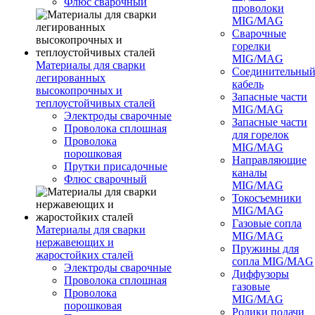
Флюс сварочный
проволоки
MIG/MAG
Сварочные
горелки
MIG/MAG
Материалы для сварки
Соединительны
легированных
кабель
высокопрочных и
Запасные части
теплоустойчивых сталей
MIG/MAG
Электроды сварочные
Запасные части
Проволока сплошная
для горелок
Проволока
MIG/MAG
порошковая
Направляющие
Прутки присадочные
каналы
Флюс сварочный
MIG/MAG
Токосъемники
MIG/MAG
Газовые сопла
Материалы для сварки
MIG/MAG
нержавеющих и
Пружины для
жаростойких сталей
сопла MIG/MAG
Электроды сварочные
Диффузоры
Проволока сплошная
газовые
Проволока
MIG/MAG
порошковая
Ролики подачи