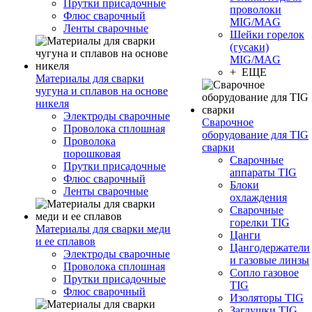
Прутки присадочные
проволоки
Флюс сварочный
MIG/MAG
Ленты сварочные
Шейки горелок
(гусаки)
MIG/MAG
+ ЕЩЕ
Материалы для сварки
чугуна и сплавов на основе
никеля
Электроды сварочные
Сварочное
Проволока сплошная
оборудование для TIG
Проволока
сварки
порошковая
Сварочные
Прутки присадочные
аппараты TIG
Флюс сварочный
Блоки
Ленты сварочные
охлаждения
Сварочные
горелки TIG
Материалы для сварки меди
Цанги
и ее сплавов
Цангодержатели
Электроды сварочные
и газовые линзы
Проволока сплошная
Сопло газовое
Прутки присадочные
TIG
Флюс сварочный
Изоляторы TIG
Заглушки TIG