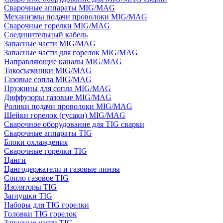
Сварочные аппараты MIG/MAG
Механизмы подачи проволоки MIG/MAG
Сварочные горелки MIG/MAG
Соединительный кабель
Запасные части MIG/MAG
Запасные части для горелок MIG/MAG
Направляющие каналы MIG/MAG
Токосъемники MIG/MAG
Газовые сопла MIG/MAG
Пружины для сопла MIG/MAG
Диффузоры газовые MIG/MAG
Ролики подачи проволоки MIG/MAG
Шейки горелок (гусаки) MIG/MAG
Сварочное оборудование для TIG сварки
Сварочные аппараты TIG
Блоки охлаждения
Сварочные горелки TIG
Цанги
Цангодержатели и газовые линзы
Сопло газовое TIG
Изоляторы TIG
Заглушки TIG
Наборы для TIG горелки
Головки TIG горелок
Запасные части TIG