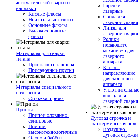
автоматической сварки и
Горелки
наплавки
лазерные
Кислые флюсы
Сопла для
Нейтральные флюсы
лазерной сварки
Основные флюсы
Линзы для
Высокоосновные
лазерной сварки
флюсы
Ролики
подающего
механизма для
Материалы для сварки
лазерного
титана
аппарата
Проволока сплошная
Каналы
Присадочные прутки
направляющие
для лазерного
аппарата
Материалы специального
Уплотнительные
назначения
кольца для
Строжка и резка
лазерной сварки
Припои
Припои оловянно-
Дуговая строжка и
свинцовые
экзотермическая резка
Припои
Воздушно-
высокотехнологичные
дуговая строжка
Олово и баббит