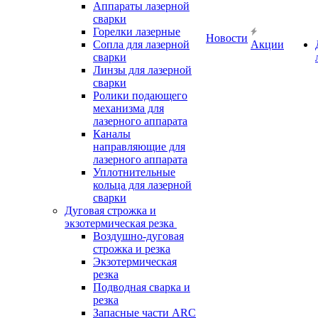
Аппараты лазерной
сварки
Горелки лазерные
Новости
Сопла для лазерной
Акции
сварки
Линзы для лазерной
сварки
Ролики подающего
механизма для
лазерного аппарата
Каналы
направляющие для
лазерного аппарата
Уплотнительные
кольца для лазерной
сварки
Дуговая строжка и
экзотермическая резка
Воздушно-дуговая
строжка и резка
Экзотермическая
резка
Подводная сварка и
резка
Запасные части ARC