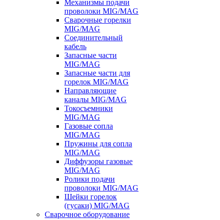
Механизмы подачи
проволоки MIG/MAG
Сварочные горелки
MIG/MAG
Соединительный
кабель
Запасные части
MIG/MAG
Запасные части для
горелок MIG/MAG
Направляющие
каналы MIG/MAG
Токосъемники
MIG/MAG
Газовые сопла
MIG/MAG
Пружины для сопла
MIG/MAG
Диффузоры газовые
MIG/MAG
Ролики подачи
проволоки MIG/MAG
Шейки горелок
(гусаки) MIG/MAG
Сварочное оборудование