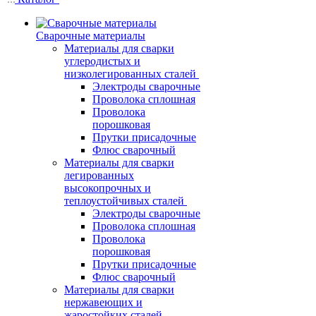
Сварочные материалы
Материалы для сварки
углеродистых и
низколегированных сталей
Электроды сварочные
Проволока сплошная
Проволока
порошковая
Прутки присадочные
Флюс сварочный
Материалы для сварки
легированных
высокопрочных и
теплоустойчивых сталей
Электроды сварочные
Проволока сплошная
Проволока
порошковая
Прутки присадочные
Флюс сварочный
Материалы для сварки
нержавеющих и
жаростойких сталей