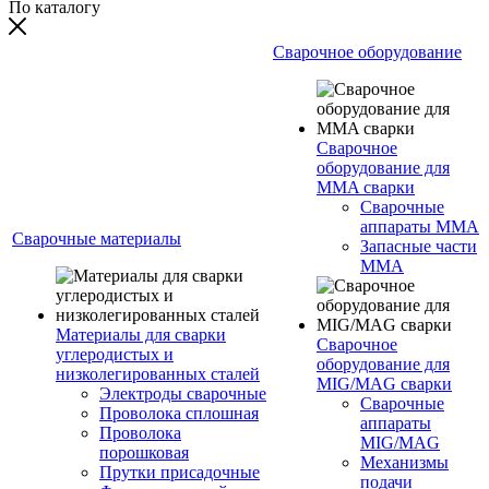
По каталогу
Сварочное оборудование
Сварочное
оборудование для
MMA сварки
Сварочные
аппараты MMA
Сварочные материалы
Запасные части
MMA
Материалы для сварки
Сварочное
углеродистых и
оборудование для
низколегированных сталей
MIG/MAG сварки
Электроды сварочные
Сварочные
Проволока сплошная
аппараты
Проволока
MIG/MAG
порошковая
Механизмы
Прутки присадочные
подачи