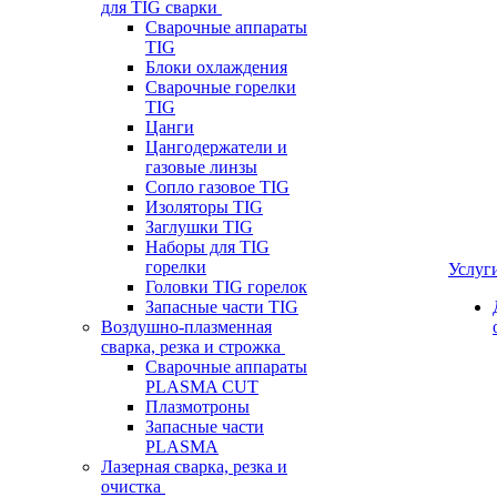
для TIG сварки
Сварочные аппараты
TIG
Блоки охлаждения
Сварочные горелки
TIG
Цанги
Цангодержатели и
газовые линзы
Сопло газовое TIG
Изоляторы TIG
Заглушки TIG
Наборы для TIG
горелки
Услуг
Головки TIG горелок
Запасные части TIG
Воздушно-плазменная
сварка, резка и строжка
Сварочные аппараты
PLASMA CUT
Плазмотроны
Запасные части
PLASMA
Лазерная сварка, резка и
очистка