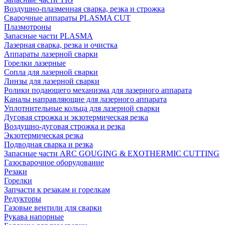
Воздушно-плазменная сварка, резка и строжка
Сварочные аппараты PLASMA CUT
Плазмотроны
Запасные части PLASMA
Лазерная сварка, резка и очистка
Аппараты лазерной сварки
Горелки лазерные
Сопла для лазерной сварки
Линзы для лазерной сварки
Ролики подающего механизма для лазерного аппарата
Каналы направляющие для лазерного аппарата
Уплотнительные кольца для лазерной сварки
Дуговая строжка и экзотермическая резка
Воздушно-дуговая строжка и резка
Экзотермическая резка
Подводная сварка и резка
Запасные части ARC GOUGING & EXOTHERMIC CUTTING
Газосварочное оборудование
Резаки
Горелки
Запчасти к резакам и горелкам
Редукторы
Газовые вентили для сварки
Рукава напорные