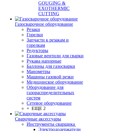
GOUGING &
EXOTHERMIC
CUTTING
Газосварочное оборудование
Резаки
Горелки
Запчасти к резакам и
горелкам
Редукторы
Газовые вентили для сварки
Рукава напорные
Баллоны для газосварки
Манометры
Машины газовой резки
Медицинское оборудование
Оборудование для
газораспределительных
систем
Сетевое оборудование
+ ЕЩЕ 2
Сварочные аксессуары
Инструменты сварщика
Электрододержатели