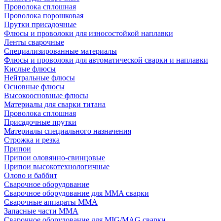
Проволока сплошная
Проволока порошковая
Прутки присадочные
Флюсы и проволоки для износостойкой наплавки
Ленты сварочные
Специализированные материалы
Флюсы и проволоки для автоматической сварки и наплавки
Кислые флюсы
Нейтральные флюсы
Основные флюсы
Высокоосновные флюсы
Материалы для сварки титана
Проволока сплошная
Присадочные прутки
Материалы специального назначения
Строжка и резка
Припои
Припои оловянно-свинцовые
Припои высокотехнологичные
Олово и баббит
Сварочное оборудование
Сварочное оборудование для MMA сварки
Сварочные аппараты MMA
Запасные части MMA
Сварочное оборудование для MIG/MAG сварки