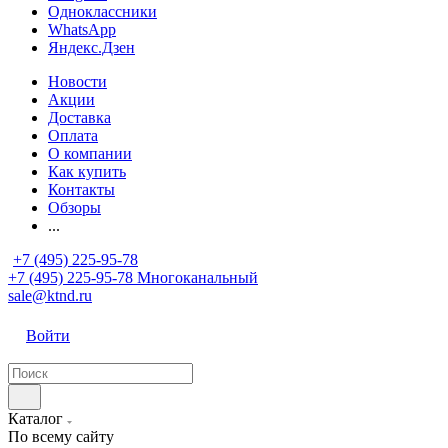
Одноклассники
WhatsApp
Яндекс.Дзен
Новости
Акции
Доставка
Оплата
О компании
Как купить
Контакты
Обзоры
...
+7 (495) 225-95-78
+7 (495) 225-95-78
Многоканальный
sale@ktnd.ru
Войти
Каталог
По всему сайту