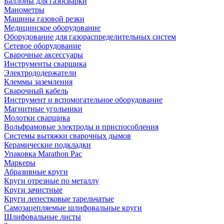
Баллоны для газосварки
Манометры
Машины газовой резки
Медицинское оборудование
Оборудование для газораспределительных систем
Сетевое оборудование
Сварочные аксессуары
Инструменты сварщика
Электрододержатели
Клеммы заземления
Сварочный кабель
Инструмент и вспомогательное оборудование
Магнитные угольники
Молотки сварщика
Вольфрамовые электроды и приспособления
Системы вытяжки сварочных дымов
Керамические подкладки
Упаковка Marathon Pac
Маркеры
Абразивные круги
Круги отрезные по металлу
Круги зачистные
Круги лепестковые тарельчатые
Самозацепляемые шлифовальные круги
Шлифовальные листы