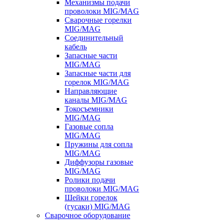
Механизмы подачи
проволоки MIG/MAG
Сварочные горелки
MIG/MAG
Соединительный
кабель
Запасные части
MIG/MAG
Запасные части для
горелок MIG/MAG
Направляющие
каналы MIG/MAG
Токосъемники
MIG/MAG
Газовые сопла
MIG/MAG
Пружины для сопла
MIG/MAG
Диффузоры газовые
MIG/MAG
Ролики подачи
проволоки MIG/MAG
Шейки горелок
(гусаки) MIG/MAG
Сварочное оборудование