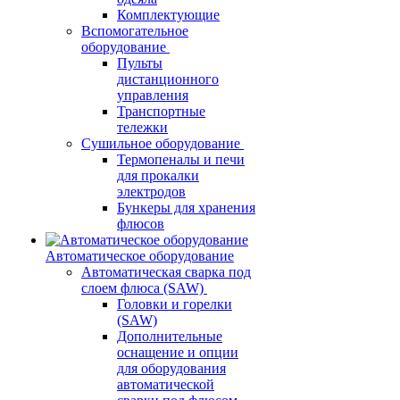
Комплектующие
Вспомогательное
оборудование
Пульты
дистанционного
управления
Транспортные
тележки
Сушильное оборудование
Термопеналы и печи
для прокалки
электродов
Бункеры для хранения
флюсов
Автоматическое оборудование
Автоматическая сварка под
слоем флюса (SAW)
Головки и горелки
(SAW)
Дополнительные
оснащение и опции
для оборудования
автоматической