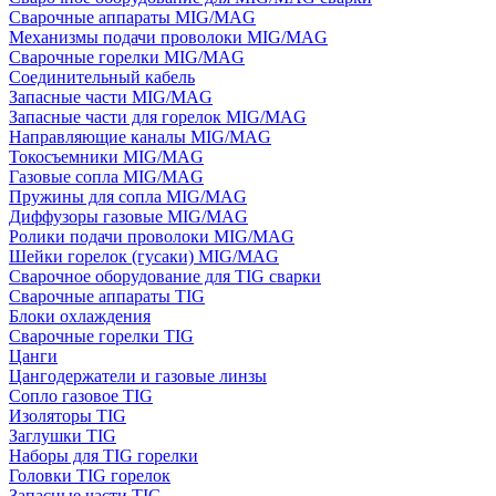
Сварочные аппараты MIG/MAG
Механизмы подачи проволоки MIG/MAG
Сварочные горелки MIG/MAG
Соединительный кабель
Запасные части MIG/MAG
Запасные части для горелок MIG/MAG
Направляющие каналы MIG/MAG
Токосъемники MIG/MAG
Газовые сопла MIG/MAG
Пружины для сопла MIG/MAG
Диффузоры газовые MIG/MAG
Ролики подачи проволоки MIG/MAG
Шейки горелок (гусаки) MIG/MAG
Сварочное оборудование для TIG сварки
Сварочные аппараты TIG
Блоки охлаждения
Сварочные горелки TIG
Цанги
Цангодержатели и газовые линзы
Сопло газовое TIG
Изоляторы TIG
Заглушки TIG
Наборы для TIG горелки
Головки TIG горелок
Запасные части TIG