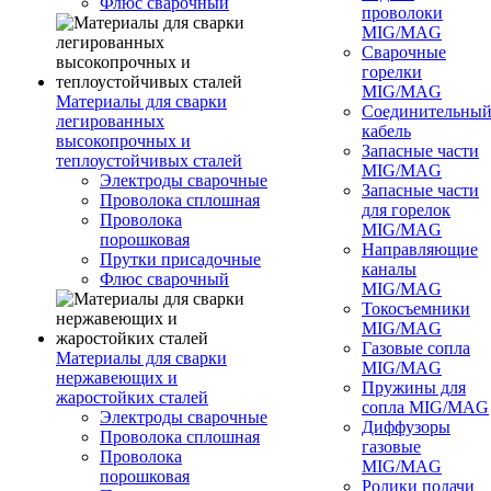
Флюс сварочный
проволоки
MIG/MAG
Сварочные
горелки
MIG/MAG
Материалы для сварки
Соединительны
легированных
кабель
высокопрочных и
Запасные части
теплоустойчивых сталей
MIG/MAG
Электроды сварочные
Запасные части
Проволока сплошная
для горелок
Проволока
MIG/MAG
порошковая
Направляющие
Прутки присадочные
каналы
Флюс сварочный
MIG/MAG
Токосъемники
MIG/MAG
Газовые сопла
Материалы для сварки
MIG/MAG
нержавеющих и
Пружины для
жаростойких сталей
сопла MIG/MAG
Электроды сварочные
Диффузоры
Проволока сплошная
газовые
Проволока
MIG/MAG
порошковая
Ролики подачи