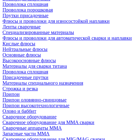
Проволока сплошная
Проволока порошковая
Прутки присадочные
Флюсы и проволоки для износостойкой наплавки
Ленты сварочные
Специализированные материалы
Флюсы и проволоки для автоматической сварки и наплавки
Кислые флюсы
Нейтральные флюсы
Основные флюсы
Высокоосновные флюсы
Материалы для сварки титана
Проволока сплошная
Присадочные прутки
Материалы специального назначения
Строжка и резка
Припои
Припои оловянно-свинцовые
Припои высокотехнологичные
Олово и баббит
Сварочное оборудование
Сварочное оборудование для MMA сварки
Сварочные аппараты MMA
Запасные части MMA
Сварочное оборудование для MIG/MAG сварки