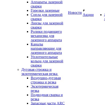
Аппараты лазерной
сварки
Горелки лазерные
Новости
Сопла для лазерной
Акции
сварки
Линзы для лазерной
сварки
Ролики подающего
механизма для
лазерного аппарата
Каналы
направляющие для
лазерного аппарата
Уплотнительные
кольца для лазерной
сварки
Дуговая строжка и
экзотермическая резка
Воздушно-дуговая
строжка и резка
Экзотермическая
резка
Подводная сварка и
резка
Запасные части ARC