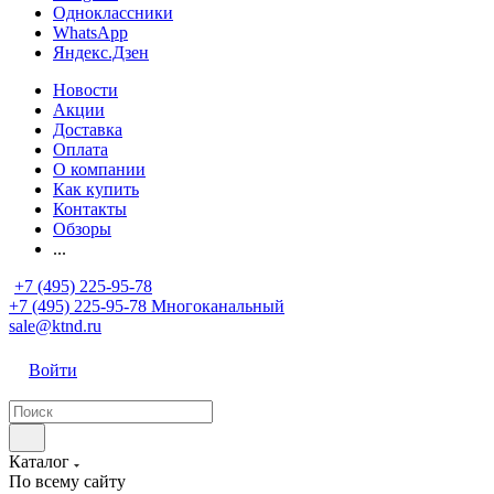
Одноклассники
WhatsApp
Яндекс.Дзен
Новости
Акции
Доставка
Оплата
О компании
Как купить
Контакты
Обзоры
...
+7 (495) 225-95-78
+7 (495) 225-95-78
Многоканальный
sale@ktnd.ru
Войти
Каталог
По всему сайту