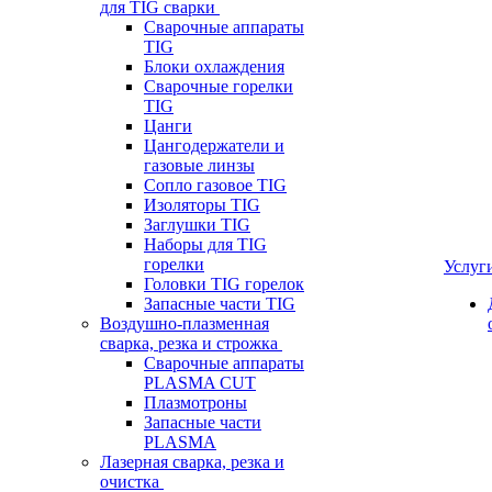
для TIG сварки
Сварочные аппараты
TIG
Блоки охлаждения
Сварочные горелки
TIG
Цанги
Цангодержатели и
газовые линзы
Сопло газовое TIG
Изоляторы TIG
Заглушки TIG
Наборы для TIG
горелки
Услуг
Головки TIG горелок
Запасные части TIG
Воздушно-плазменная
сварка, резка и строжка
Сварочные аппараты
PLASMA CUT
Плазмотроны
Запасные части
PLASMA
Лазерная сварка, резка и
очистка