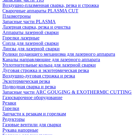
Воздушно-плазменная сварка, резка и строжка
Сварочные аппараты PLASMA CUT
Плазмотроны
Запасные части PLASMA
Лазерная сварка, резка и очистка
Аппараты лазерной сварки
Горелки лазерные
Сопла для лазерной сварки
Линзы для лазерной сварки
Ролики подающего механизма для лазерного аппарата
Каналы направляющие для лазерного аппарата
Уплотнительные кольца для лазерной сварки
Дуговая строжка и экзотермическая резка
Воздушно-дуговая строжка и резка
Экзотермическая резка
Подводная сварка и резка
Запасные части ARC GOUGING & EXOTHERMIC CUTTING
Газосварочное оборудование
Резаки
Горелки
Запчасти к резакам и горелкам
Редукторы
Газовые вентили для сварки
Рукава напорные