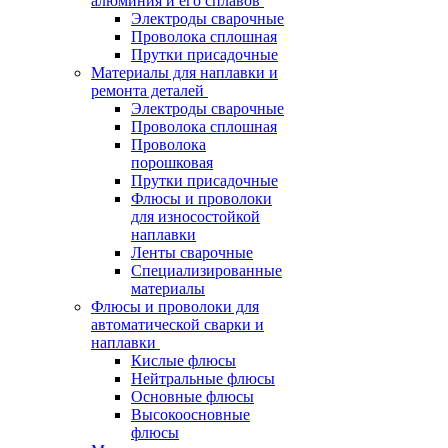
алюминия и его сплавов
Электроды сварочные
Проволока сплошная
Прутки присадочные
Материалы для наплавки и
ремонта деталей
Электроды сварочные
Проволока сплошная
Проволока
порошковая
Прутки присадочные
Флюсы и проволоки
для износостойкой
наплавки
Ленты сварочные
Специализированные
материалы
Флюсы и проволоки для
автоматической сварки и
наплавки
Кислые флюсы
Нейтральные флюсы
Основные флюсы
Высокоосновные
флюсы