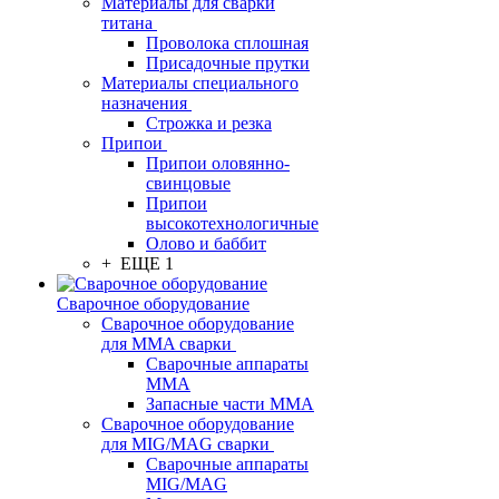
Материалы для сварки
титана
Проволока сплошная
Присадочные прутки
Материалы специального
назначения
Строжка и резка
Припои
Припои оловянно-
свинцовые
Припои
высокотехнологичные
Олово и баббит
+ ЕЩЕ 1
Сварочное оборудование
Сварочное оборудование
для MMA сварки
Сварочные аппараты
MMA
Запасные части MMA
Сварочное оборудование
для MIG/MAG сварки
Сварочные аппараты
MIG/MAG