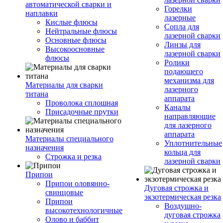
автоматической сварки и
Горелки
наплавки
лазерные
Кислые флюсы
Сопла для
Нейтральные флюсы
лазерной сварки
Основные флюсы
Линзы для
Высокоосновные
лазерной сварки
флюсы
Ролики
подающего
механизма для
Материалы для сварки
лазерного
титана
аппарата
Проволока сплошная
Каналы
Присадочные прутки
направляющие
для лазерного
аппарата
Материалы специального
Уплотнительные
назначения
кольца для
Строжка и резка
лазерной сварки
Припои
Припои оловянно-
Дуговая строжка и
свинцовые
экзотермическая резка
Припои
Воздушно-
высокотехнологичные
дуговая строжка
Олово и баббит