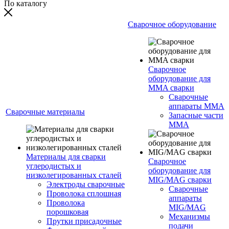
По каталогу
Сварочное оборудование
Сварочное
оборудование для
MMA сварки
Сварочные
аппараты MMA
Сварочные материалы
Запасные части
MMA
Материалы для сварки
Сварочное
углеродистых и
оборудование для
низколегированных сталей
MIG/MAG сварки
Электроды сварочные
Сварочные
Проволока сплошная
аппараты
Проволока
MIG/MAG
порошковая
Механизмы
Прутки присадочные
подачи