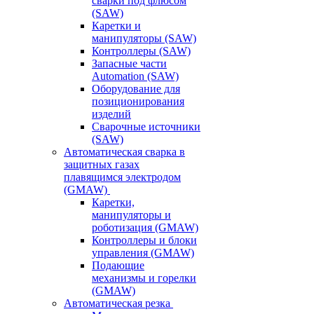
сварки под флюсом
(SAW)
Каретки и
манипуляторы (SAW)
Контроллеры (SAW)
Запасные части
Automation (SAW)
Оборудование для
позиционирования
изделий
Сварочные источники
(SAW)
Автоматическая сварка в
защитных газах
плавящимся электродом
(GMAW)
Каретки,
манипуляторы и
роботизация (GMAW)
Контроллеры и блоки
управления (GMAW)
Подающие
механизмы и горелки
(GMAW)
Автоматическая резка