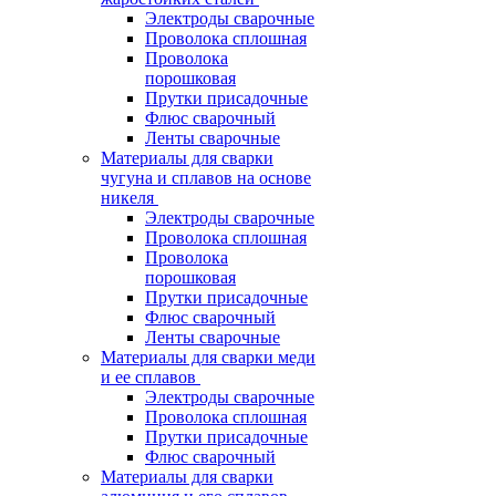
Электроды сварочные
Проволока сплошная
Проволока
порошковая
Прутки присадочные
Флюс сварочный
Ленты сварочные
Материалы для сварки
чугуна и сплавов на основе
никеля
Электроды сварочные
Проволока сплошная
Проволока
порошковая
Прутки присадочные
Флюс сварочный
Ленты сварочные
Материалы для сварки меди
и ее сплавов
Электроды сварочные
Проволока сплошная
Прутки присадочные
Флюс сварочный
Материалы для сварки