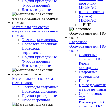
Прутки присадочные
проволоки
Флюс сварочный
MIG/MAG
Ленты сварочные
Шейки горелок
(гусаки)
MIG/MAG
+ ЕЩЕ
Материалы для сварки
чугуна и сплавов на основе
никеля
Электроды сварочные
Сварочное
Проволока сплошная
оборудование для TIG
Проволока
сварки
порошковая
Сварочные
Прутки присадочные
аппараты TIG
Флюс сварочный
Блоки
Ленты сварочные
охлаждения
Сварочные
горелки TIG
Материалы для сварки меди
Цанги
и ее сплавов
Цангодержатели
Электроды сварочные
и газовые линзы
Проволока сплошная
Сопло газовое
Прутки присадочные
TIG
Флюс сварочный
Изоляторы TIG
Заглушки TIG