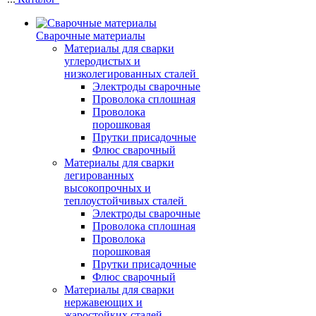
Сварочные материалы
Материалы для сварки
углеродистых и
низколегированных сталей
Электроды сварочные
Проволока сплошная
Проволока
порошковая
Прутки присадочные
Флюс сварочный
Материалы для сварки
легированных
высокопрочных и
теплоустойчивых сталей
Электроды сварочные
Проволока сплошная
Проволока
порошковая
Прутки присадочные
Флюс сварочный
Материалы для сварки
нержавеющих и
жаростойких сталей