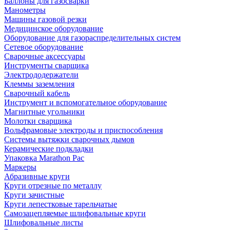
Баллоны для газосварки
Манометры
Машины газовой резки
Медицинское оборудование
Оборудование для газораспределительных систем
Сетевое оборудование
Сварочные аксессуары
Инструменты сварщика
Электрододержатели
Клеммы заземления
Сварочный кабель
Инструмент и вспомогательное оборудование
Магнитные угольники
Молотки сварщика
Вольфрамовые электроды и приспособления
Системы вытяжки сварочных дымов
Керамические подкладки
Упаковка Marathon Pac
Маркеры
Абразивные круги
Круги отрезные по металлу
Круги зачистные
Круги лепестковые тарельчатые
Самозацепляемые шлифовальные круги
Шлифовальные листы