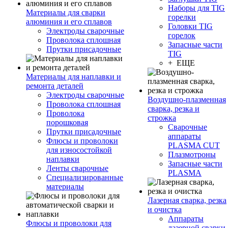
Наборы для TIG
Материалы для сварки
горелки
алюминия и его сплавов
Головки TIG
Электроды сварочные
горелок
Проволока сплошная
Запасные части
Прутки присадочные
TIG
+ ЕЩЕ
Материалы для наплавки и
ремонта деталей
Электроды сварочные
Воздушно-плазменная
Проволока сплошная
сварка, резка и
Проволока
строжка
порошковая
Сварочные
Прутки присадочные
аппараты
Флюсы и проволоки
PLASMA CUT
для износостойкой
Плазмотроны
наплавки
Запасные части
Ленты сварочные
PLASMA
Специализированные
материалы
Лазерная сварка, резка
и очистка
Аппараты
Флюсы и проволоки для
лазерной сварки