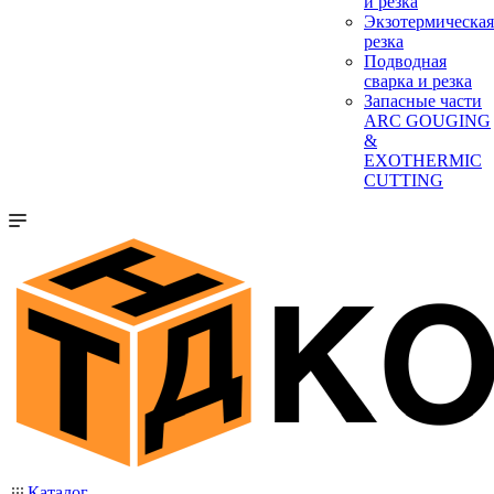
и резка
Экзотермическая
резка
Подводная
сварка и резка
Запасные части
ARC GOUGING
&
EXOTHERMIC
CUTTING
Каталог