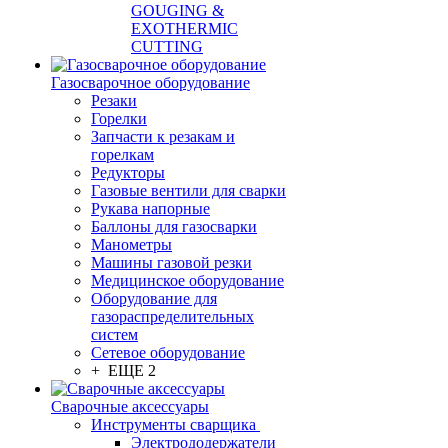
GOUGING &
EXOTHERMIC
CUTTING
Газосварочное оборудование
Резаки
Горелки
Запчасти к резакам и
горелкам
Редукторы
Газовые вентили для сварки
Рукава напорные
Баллоны для газосварки
Манометры
Машины газовой резки
Медицинское оборудование
Оборудование для
газораспределительных
систем
Сетевое оборудование
+ ЕЩЕ 2
Сварочные аксессуары
Инструменты сварщика
Электрододержатели