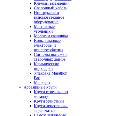
Клеммы заземления
Сварочный кабель
Инструмент и
вспомогательное
оборудование
Магнитные
угольники
Молотки сварщика
Вольфрамовые
электроды и
приспособления
Системы вытяжки
сварочных дымов
Керамические
подкладки
Упаковка Marathon
Pac
Маркеры
Абразивные круги
Круги отрезные по
металлу
Круги зачистные
Круги лепестковые
тарельчатые
Самозацепляемые