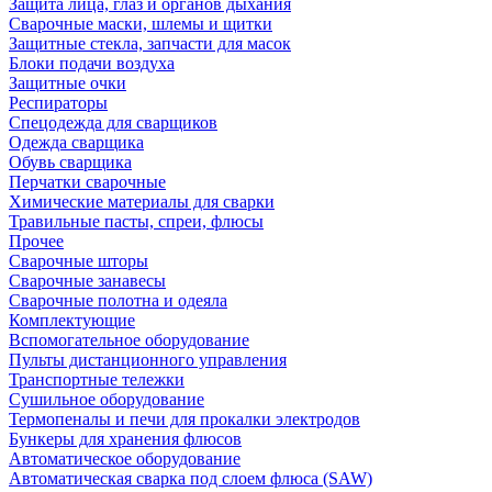
Защита лица, глаз и органов дыхания
Сварочные маски, шлемы и щитки
Защитные стекла, запчасти для масок
Блоки подачи воздуха
Защитные очки
Респираторы
Спецодежда для сварщиков
Одежда сварщика
Обувь сварщика
Перчатки сварочные
Химические материалы для сварки
Травильные пасты, спреи, флюсы
Прочее
Сварочные шторы
Сварочные занавесы
Сварочные полотна и одеяла
Комплектующие
Вспомогательное оборудование
Пульты дистанционного управления
Транспортные тележки
Сушильное оборудование
Термопеналы и печи для прокалки электродов
Бункеры для хранения флюсов
Автоматическое оборудование
Автоматическая сварка под слоем флюса (SAW)