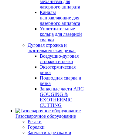
механизма для
лазерного аппарата
Каналы
направляющие для
лазерного аппарата
Уплотнительные
кольца для лазерной
сварки
Дуговая строжка и
экзотермическая резка
Воздушно-дуговая
строжка и резка
Экзотермическая
резка
Подводная сварка и
резка
Запасные части ARC
GOUGING &
EXOTHERMIC
CUTTING
Газосварочное оборудование
Резаки
Горелки
Запчасти к резакам и