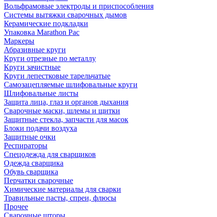
Вольфрамовые электроды и приспособления
Системы вытяжки сварочных дымов
Керамические подкладки
Упаковка Marathon Pac
Маркеры
Абразивные круги
Круги отрезные по металлу
Круги зачистные
Круги лепестковые тарельчатые
Самозацепляемые шлифовальные круги
Шлифовальные листы
Защита лица, глаз и органов дыхания
Сварочные маски, шлемы и щитки
Защитные стекла, запчасти для масок
Блоки подачи воздуха
Защитные очки
Респираторы
Спецодежда для сварщиков
Одежда сварщика
Обувь сварщика
Перчатки сварочные
Химические материалы для сварки
Травильные пасты, спреи, флюсы
Прочее
Сварочные шторы