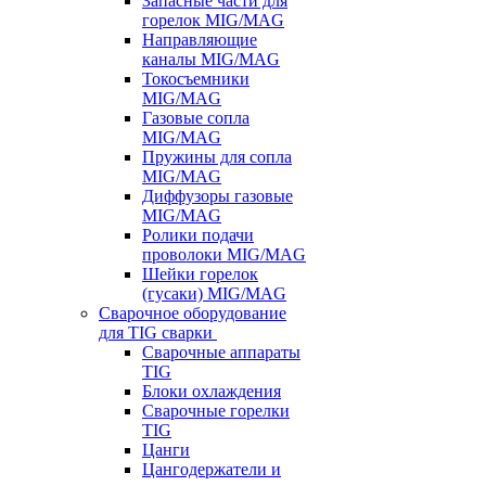
Запасные части для
горелок MIG/MAG
Направляющие
каналы MIG/MAG
Токосъемники
MIG/MAG
Газовые сопла
MIG/MAG
Пружины для сопла
MIG/MAG
Диффузоры газовые
MIG/MAG
Ролики подачи
проволоки MIG/MAG
Шейки горелок
(гусаки) MIG/MAG
Сварочное оборудование
для TIG сварки
Сварочные аппараты
TIG
Блоки охлаждения
Сварочные горелки
TIG
Цанги
Цангодержатели и