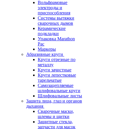
Вольфрамовые
электроды и
приспособления
Системы вытяжки
сварочных дымов
Керамические
подкладки
Упаковка Marathon
Pac
Маркеры
Абразивные круги
Круги отрезные по
металлу
Круги зачистные
Круги лепестковые
тарельчатые
Самозацепляемые
шлифовальные круги
Шлифовальные листы
Защита лица, глаз и органов
дыхания
Сварочные маски,
шлемы и щитки
Защитные стекла,
запчасти для масок