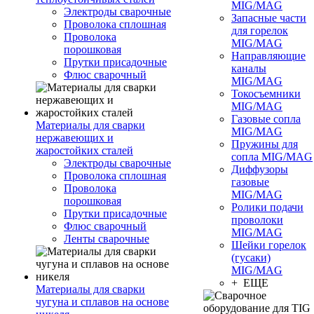
MIG/MAG
Электроды сварочные
Запасные части
Проволока сплошная
для горелок
Проволока
MIG/MAG
порошковая
Направляющие
Прутки присадочные
каналы
Флюс сварочный
MIG/MAG
Токосъемники
MIG/MAG
Газовые сопла
Материалы для сварки
MIG/MAG
нержавеющих и
Пружины для
жаростойких сталей
сопла MIG/MAG
Электроды сварочные
Диффузоры
Проволока сплошная
газовые
Проволока
MIG/MAG
порошковая
Ролики подачи
Прутки присадочные
проволоки
Флюс сварочный
MIG/MAG
Ленты сварочные
Шейки горелок
(гусаки)
MIG/MAG
+ ЕЩЕ
Материалы для сварки
чугуна и сплавов на основе