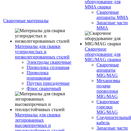
оборудование для
MMA сварки
Сварочные
аппараты MMA
Сварочные материалы
Запасные части
MMA
Материалы для сварки
Сварочное
углеродистых и
оборудование для
низколегированных сталей
MIG/MAG сварки
Электроды сварочные
Сварочные
Проволока сплошная
аппараты
Проволока
MIG/MAG
порошковая
Механизмы
Прутки присадочные
подачи
Флюс сварочный
проволоки
MIG/MAG
Сварочные
горелки
MIG/MAG
Материалы для сварки
Соединительны
легированных
кабель
высокопрочных и
Запасные части
теплоустойчивых сталей