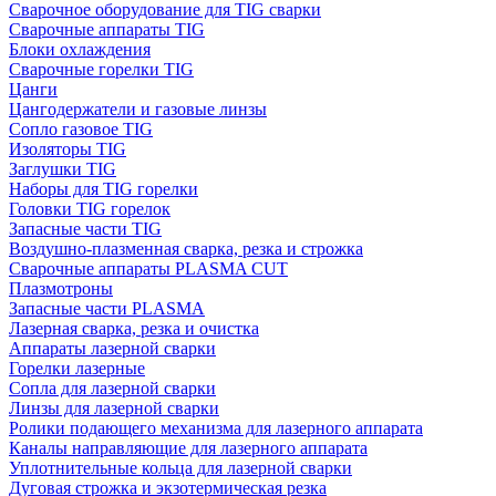
Сварочное оборудование для TIG сварки
Сварочные аппараты TIG
Блоки охлаждения
Сварочные горелки TIG
Цанги
Цангодержатели и газовые линзы
Сопло газовое TIG
Изоляторы TIG
Заглушки TIG
Наборы для TIG горелки
Головки TIG горелок
Запасные части TIG
Воздушно-плазменная сварка, резка и строжка
Сварочные аппараты PLASMA CUT
Плазмотроны
Запасные части PLASMA
Лазерная сварка, резка и очистка
Аппараты лазерной сварки
Горелки лазерные
Сопла для лазерной сварки
Линзы для лазерной сварки
Ролики подающего механизма для лазерного аппарата
Каналы направляющие для лазерного аппарата
Уплотнительные кольца для лазерной сварки
Дуговая строжка и экзотермическая резка