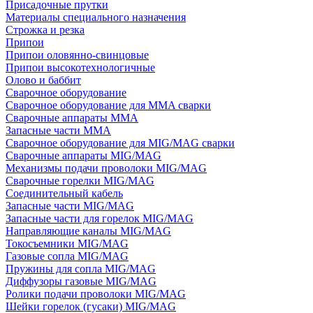
Присадочные прутки
Материалы специального назначения
Строжка и резка
Припои
Припои оловянно-свинцовые
Припои высокотехнологичные
Олово и баббит
Сварочное оборудование
Сварочное оборудование для MMA сварки
Сварочные аппараты MMA
Запасные части MMA
Сварочное оборудование для MIG/MAG сварки
Сварочные аппараты MIG/MAG
Механизмы подачи проволоки MIG/MAG
Сварочные горелки MIG/MAG
Соединительный кабель
Запасные части MIG/MAG
Запасные части для горелок MIG/MAG
Направляющие каналы MIG/MAG
Токосъемники MIG/MAG
Газовые сопла MIG/MAG
Пружины для сопла MIG/MAG
Диффузоры газовые MIG/MAG
Ролики подачи проволоки MIG/MAG
Шейки горелок (гусаки) MIG/MAG