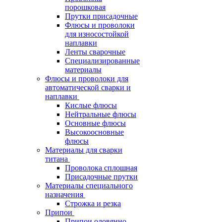
порошковая
Прутки присадочные
Флюсы и проволоки
для износостойкой
наплавки
Ленты сварочные
Специализированные
материалы
Флюсы и проволоки для
автоматической сварки и
наплавки
Кислые флюсы
Нейтральные флюсы
Основные флюсы
Высокоосновные
флюсы
Материалы для сварки
титана
Проволока сплошная
Присадочные прутки
Материалы специального
назначения
Строжка и резка
Припои
Припои оловянно-