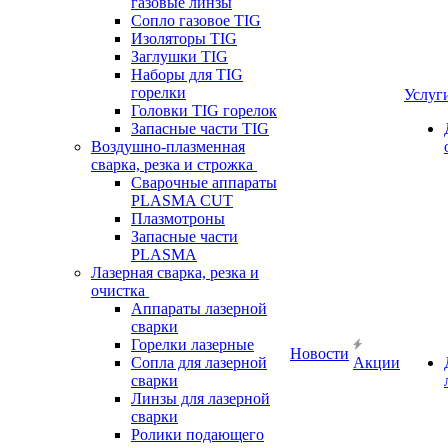
газовые линзы
Сопло газовое TIG
Изоляторы TIG
Заглушки TIG
Наборы для TIG
горелки
Услуг
Головки TIG горелок
Запасные части TIG
Воздушно-плазменная
сварка, резка и строжка
Сварочные аппараты
PLASMA CUT
Плазмотроны
Запасные части
PLASMA
Лазерная сварка, резка и
очистка
Аппараты лазерной
сварки
Горелки лазерные
Новости
Сопла для лазерной
Акции
сварки
Линзы для лазерной
сварки
Ролики подающего