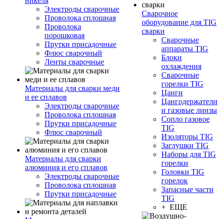
никеля
Электроды сварочные
Сварочное
Проволока сплошная
оборудование для TIG
Проволока
сварки
порошковая
Сварочные
Прутки присадочные
аппараты TIG
Флюс сварочный
Блоки
Ленты сварочные
охлаждения
Сварочные
горелки TIG
Материалы для сварки меди
Цанги
и ее сплавов
Цангодержатели
Электроды сварочные
и газовые линзы
Проволока сплошная
Сопло газовое
Прутки присадочные
TIG
Флюс сварочный
Изоляторы TIG
Заглушки TIG
Наборы для TIG
Материалы для сварки
горелки
алюминия и его сплавов
Головки TIG
Электроды сварочные
горелок
Проволока сплошная
Запасные части
Прутки присадочные
TIG
+ ЕЩЕ