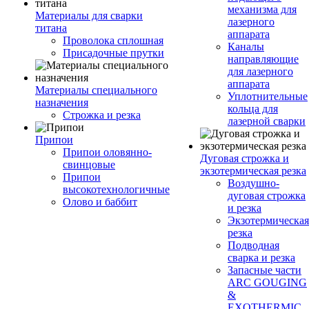
механизма для
Материалы для сварки
лазерного
титана
аппарата
Проволока сплошная
Каналы
Присадочные прутки
направляющие
для лазерного
аппарата
Материалы специального
Уплотнительные
назначения
кольца для
Строжка и резка
лазерной сварки
Припои
Припои оловянно-
Дуговая строжка и
свинцовые
экзотермическая резка
Припои
Воздушно-
высокотехнологичные
дуговая строжка
Олово и баббит
и резка
Экзотермическая
резка
Подводная
сварка и резка
Запасные части
ARC GOUGING
&
EXOTHERMIC