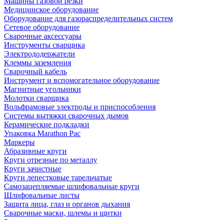
Машины газовой резки
Медицинское оборудование
Оборудование для газораспределительных систем
Сетевое оборудование
Сварочные аксессуары
Инструменты сварщика
Электрододержатели
Клеммы заземления
Сварочный кабель
Инструмент и вспомогательное оборудование
Магнитные угольники
Молотки сварщика
Вольфрамовые электроды и приспособления
Системы вытяжки сварочных дымов
Керамические подкладки
Упаковка Marathon Pac
Маркеры
Абразивные круги
Круги отрезные по металлу
Круги зачистные
Круги лепестковые тарельчатые
Самозацепляемые шлифовальные круги
Шлифовальные листы
Защита лица, глаз и органов дыхания
Сварочные маски, шлемы и щитки