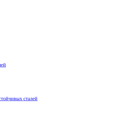
лей
стойчивых сталей