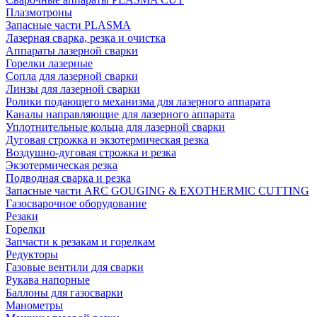
Плазмотроны
Запасные части PLASMA
Лазерная сварка, резка и очистка
Аппараты лазерной сварки
Горелки лазерные
Сопла для лазерной сварки
Линзы для лазерной сварки
Ролики подающего механизма для лазерного аппарата
Каналы направляющие для лазерного аппарата
Уплотнительные кольца для лазерной сварки
Дуговая строжка и экзотермическая резка
Воздушно-дуговая строжка и резка
Экзотермическая резка
Подводная сварка и резка
Запасные части ARC GOUGING & EXOTHERMIC CUTTING
Газосварочное оборудование
Резаки
Горелки
Запчасти к резакам и горелкам
Редукторы
Газовые вентили для сварки
Рукава напорные
Баллоны для газосварки
Манометры