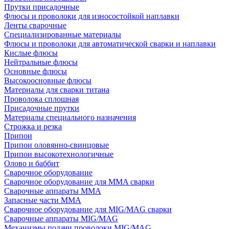
Прутки присадочные
Флюсы и проволоки для износостойкой наплавки
Ленты сварочные
Специализированные материалы
Флюсы и проволоки для автоматической сварки и наплавки
Кислые флюсы
Нейтральные флюсы
Основные флюсы
Высокоосновные флюсы
Материалы для сварки титана
Проволока сплошная
Присадочные прутки
Материалы специального назначения
Строжка и резка
Припои
Припои оловянно-свинцовые
Припои высокотехнологичные
Олово и баббит
Сварочное оборудование
Сварочное оборудование для MMA сварки
Сварочные аппараты MMA
Запасные части MMA
Сварочное оборудование для MIG/MAG сварки
Сварочные аппараты MIG/MAG
Механизмы подачи проволоки MIG/MAG