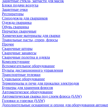
Защитные стекла, запчасти для масок
Блоки подачи воздуха
Защитные очки
Респираторы
Спецодежда для сварщиков
Одежда сварщика
Обувь сварщика
Перчатки сварочные
Химические материалы для сварки
Травильные пасты, спреи, флюсы
Прочее
Сварочные шторы
Сварочные занавесы
Сварочные полотна и одеяла
Комплектующие
Вспомогательное оборудование
Пульты дистанционного управления
Транспортные тележки
Сушильное оборудование
Термопеналы и печи для прокалки электродов
Бункеры для хранения флюсов
Автоматическое оборудование
Автоматическая сварка под слоем флюса (SAW)
Головки и горелки (SAW)
Дополнительные оснащение и опции для оборудования автома