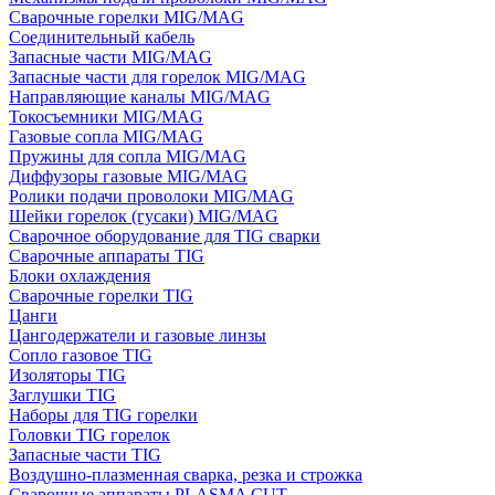
Сварочные горелки MIG/MAG
Соединительный кабель
Запасные части MIG/MAG
Запасные части для горелок MIG/MAG
Направляющие каналы MIG/MAG
Токосъемники MIG/MAG
Газовые сопла MIG/MAG
Пружины для сопла MIG/MAG
Диффузоры газовые MIG/MAG
Ролики подачи проволоки MIG/MAG
Шейки горелок (гусаки) MIG/MAG
Сварочное оборудование для TIG сварки
Сварочные аппараты TIG
Блоки охлаждения
Сварочные горелки TIG
Цанги
Цангодержатели и газовые линзы
Сопло газовое TIG
Изоляторы TIG
Заглушки TIG
Наборы для TIG горелки
Головки TIG горелок
Запасные части TIG
Воздушно-плазменная сварка, резка и строжка
Сварочные аппараты PLASMA CUT