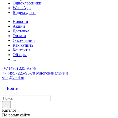
Одноклассники
WhatsApp
Яндекс.Дзен
Новости
Акции
Доставка
Оплата
О компании
Как купить
Контакты
Обзоры
...
+7 (495) 225-95-78
+7 (495) 225-95-78
Многоканальный
sale@ktnd.ru
Войти
Каталог
По всему сайту