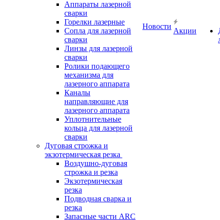
Аппараты лазерной
сварки
Горелки лазерные
Новости
Сопла для лазерной
Акции
сварки
Линзы для лазерной
сварки
Ролики подающего
механизма для
лазерного аппарата
Каналы
направляющие для
лазерного аппарата
Уплотнительные
кольца для лазерной
сварки
Дуговая строжка и
экзотермическая резка
Воздушно-дуговая
строжка и резка
Экзотермическая
резка
Подводная сварка и
резка
Запасные части ARC