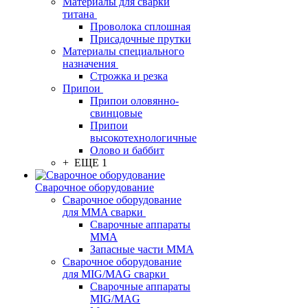
Материалы для сварки
титана
Проволока сплошная
Присадочные прутки
Материалы специального
назначения
Строжка и резка
Припои
Припои оловянно-
свинцовые
Припои
высокотехнологичные
Олово и баббит
+ ЕЩЕ 1
Сварочное оборудование
Сварочное оборудование
для MMA сварки
Сварочные аппараты
MMA
Запасные части MMA
Сварочное оборудование
для MIG/MAG сварки
Сварочные аппараты
MIG/MAG