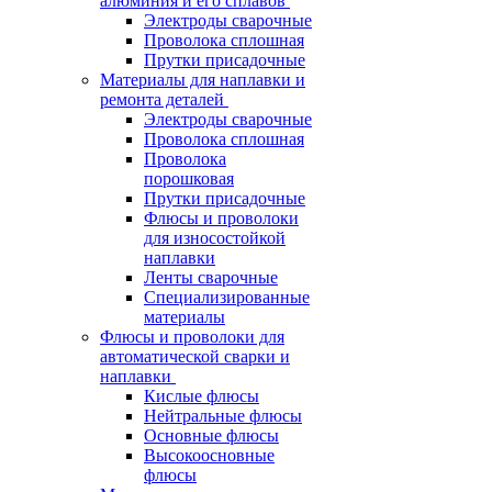
алюминия и его сплавов
Электроды сварочные
Проволока сплошная
Прутки присадочные
Материалы для наплавки и
ремонта деталей
Электроды сварочные
Проволока сплошная
Проволока
порошковая
Прутки присадочные
Флюсы и проволоки
для износостойкой
наплавки
Ленты сварочные
Специализированные
материалы
Флюсы и проволоки для
автоматической сварки и
наплавки
Кислые флюсы
Нейтральные флюсы
Основные флюсы
Высокоосновные
флюсы