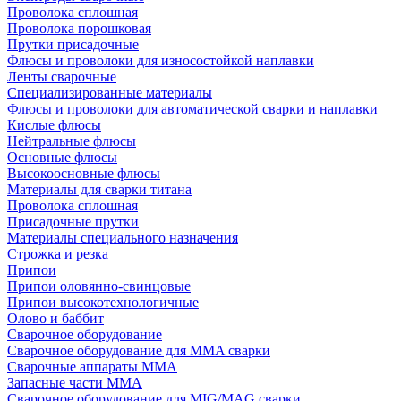
Проволока сплошная
Проволока порошковая
Прутки присадочные
Флюсы и проволоки для износостойкой наплавки
Ленты сварочные
Специализированные материалы
Флюсы и проволоки для автоматической сварки и наплавки
Кислые флюсы
Нейтральные флюсы
Основные флюсы
Высокоосновные флюсы
Материалы для сварки титана
Проволока сплошная
Присадочные прутки
Материалы специального назначения
Строжка и резка
Припои
Припои оловянно-свинцовые
Припои высокотехнологичные
Олово и баббит
Сварочное оборудование
Сварочное оборудование для MMA сварки
Сварочные аппараты MMA
Запасные части MMA
Сварочное оборудование для MIG/MAG сварки