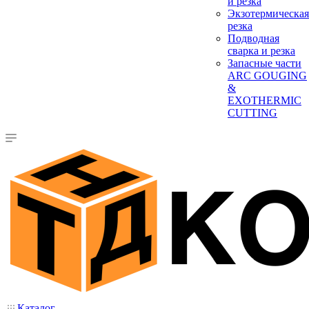
и резка
Экзотермическая
резка
Подводная
сварка и резка
Запасные части
ARC GOUGING
&
EXOTHERMIC
CUTTING
Каталог