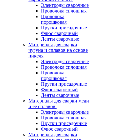
Электроды сварочные
Проволока сплошная
Проволока
порошковая
Прутки присадочные
Флюс сварочный
Ленты сварочные
Материалы для сварки
чугуна и сплавов на основе
никеля
Электроды сварочные
Проволока сплошная
Проволока
порошковая
Прутки присадочные
Флюс сварочный
Ленты сварочные
Материалы для сварки меди
и ее сплавов
Электроды сварочные
Проволока сплошная
Прутки присадочные
Флюс сварочный
Материалы для сварки