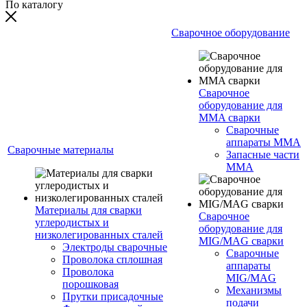
По каталогу
Сварочное оборудование
Сварочное
оборудование для
MMA сварки
Сварочные
аппараты MMA
Сварочные материалы
Запасные части
MMA
Материалы для сварки
Сварочное
углеродистых и
оборудование для
низколегированных сталей
MIG/MAG сварки
Электроды сварочные
Сварочные
Проволока сплошная
аппараты
Проволока
MIG/MAG
порошковая
Механизмы
Прутки присадочные
подачи