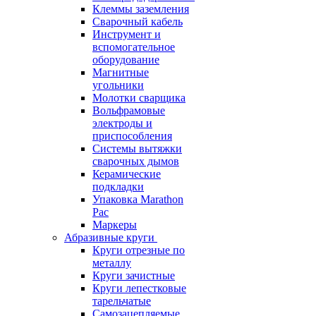
Клеммы заземления
Сварочный кабель
Инструмент и
вспомогательное
оборудование
Магнитные
угольники
Молотки сварщика
Вольфрамовые
электроды и
приспособления
Системы вытяжки
сварочных дымов
Керамические
подкладки
Упаковка Marathon
Pac
Маркеры
Абразивные круги
Круги отрезные по
металлу
Круги зачистные
Круги лепестковые
тарельчатые
Самозацепляемые