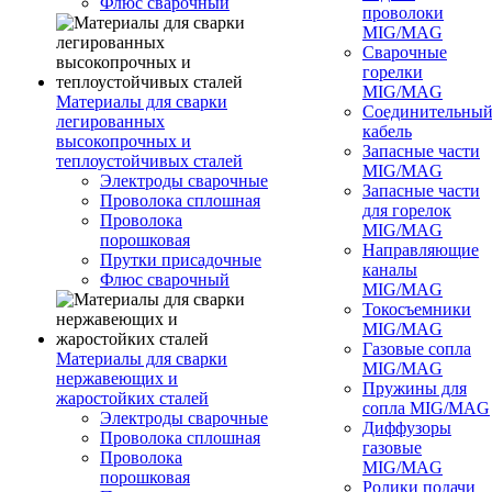
Флюс сварочный
проволоки
MIG/MAG
Сварочные
горелки
MIG/MAG
Материалы для сварки
Соединительны
легированных
кабель
высокопрочных и
Запасные части
теплоустойчивых сталей
MIG/MAG
Электроды сварочные
Запасные части
Проволока сплошная
для горелок
Проволока
MIG/MAG
порошковая
Направляющие
Прутки присадочные
каналы
Флюс сварочный
MIG/MAG
Токосъемники
MIG/MAG
Газовые сопла
Материалы для сварки
MIG/MAG
нержавеющих и
Пружины для
жаростойких сталей
сопла MIG/MAG
Электроды сварочные
Диффузоры
Проволока сплошная
газовые
Проволока
MIG/MAG
порошковая
Ролики подачи