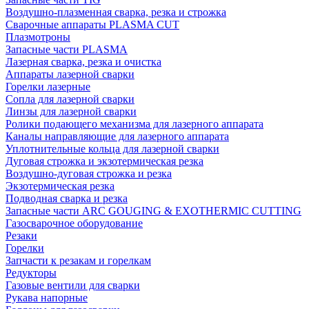
Воздушно-плазменная сварка, резка и строжка
Сварочные аппараты PLASMA CUT
Плазмотроны
Запасные части PLASMA
Лазерная сварка, резка и очистка
Аппараты лазерной сварки
Горелки лазерные
Сопла для лазерной сварки
Линзы для лазерной сварки
Ролики подающего механизма для лазерного аппарата
Каналы направляющие для лазерного аппарата
Уплотнительные кольца для лазерной сварки
Дуговая строжка и экзотермическая резка
Воздушно-дуговая строжка и резка
Экзотермическая резка
Подводная сварка и резка
Запасные части ARC GOUGING & EXOTHERMIC CUTTING
Газосварочное оборудование
Резаки
Горелки
Запчасти к резакам и горелкам
Редукторы
Газовые вентили для сварки
Рукава напорные