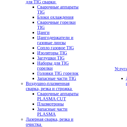
для TIG сварки
Сварочные аппараты
TIG
Блоки охлаждения
Сварочные горелки
TIG
Цанги
Цангодержатели и
газовые линзы
Сопло газовое TIG
Изоляторы TIG
Заглушки TIG
Наборы для TIG
горелки
Услуг
Головки TIG горелок
Запасные части TIG
Воздушно-плазменная
сварка, резка и строжка
Сварочные аппараты
PLASMA CUT
Плазмотроны
Запасные части
PLASMA
Лазерная сварка, резка и
очистка