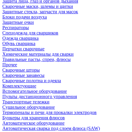
Защита лица, глаз и органов дыхания
Сварочные маски, шлемы и щитки
Защитные стекла, запчасти для масок
Блоки подачи воздуха
Защитные очки
Респираторы
Спецодежда для сварщиков
Одежда сварщика
Обувь сварщика
Перчатки сварочные
Химические материалы для сварки
Травильные пасты, спреи, флюсы
Прочее
Сварочные шторы
Сварочные занавесы
Сварочные полотна и одеяла
Комплектующие
Вспомогательное оборудование
Пульты дистанционного управления
Транспортные тележки
Сушильное оборудование
Термопеналы и печи для прокалки электродов
Бункеры для хранения флюсов
Автоматическое оборудование
Автоматическая сварка под слоем флюса (SAW)