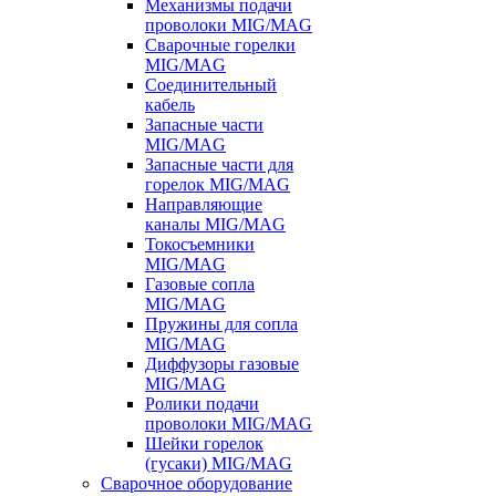
Механизмы подачи
проволоки MIG/MAG
Сварочные горелки
MIG/MAG
Соединительный
кабель
Запасные части
MIG/MAG
Запасные части для
горелок MIG/MAG
Направляющие
каналы MIG/MAG
Токосъемники
MIG/MAG
Газовые сопла
MIG/MAG
Пружины для сопла
MIG/MAG
Диффузоры газовые
MIG/MAG
Ролики подачи
проволоки MIG/MAG
Шейки горелок
(гусаки) MIG/MAG
Сварочное оборудование