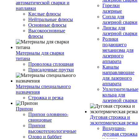
автоматической сварки и
Горелки
наплавки
лазерные
Кислые флюсы
Сопла для
Нейтральные флюсы
лазерной сварки
Основные флюсы
Линзы для
Высокоосновные
лазерной сварки
флюсы
Ролики
подающего
механизма для
Материалы для сварки
лазерного
титана
аппарата
Проволока сплошная
Каналы
Присадочные прутки
направляющие
для лазерного
аппарата
Материалы специального
Уплотнительные
назначения
кольца для
Строжка и резка
лазерной сварки
Припои
Припои оловянно-
Дуговая строжка и
свинцовые
экзотермическая резка
Припои
Воздушно-
высокотехнологичные
дуговая строжка
Олово и баббит