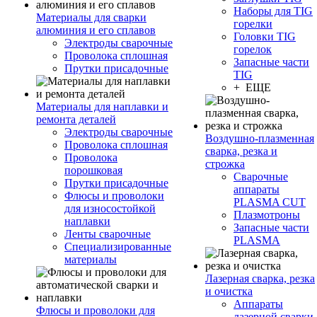
Наборы для TIG
Материалы для сварки
горелки
алюминия и его сплавов
Головки TIG
Электроды сварочные
горелок
Проволока сплошная
Запасные части
Прутки присадочные
TIG
+ ЕЩЕ
Материалы для наплавки и
ремонта деталей
Электроды сварочные
Воздушно-плазменная
Проволока сплошная
сварка, резка и
Проволока
строжка
порошковая
Сварочные
Прутки присадочные
аппараты
Флюсы и проволоки
PLASMA CUT
для износостойкой
Плазмотроны
наплавки
Запасные части
Ленты сварочные
PLASMA
Специализированные
материалы
Лазерная сварка, резка
и очистка
Аппараты
Флюсы и проволоки для
лазерной сварки