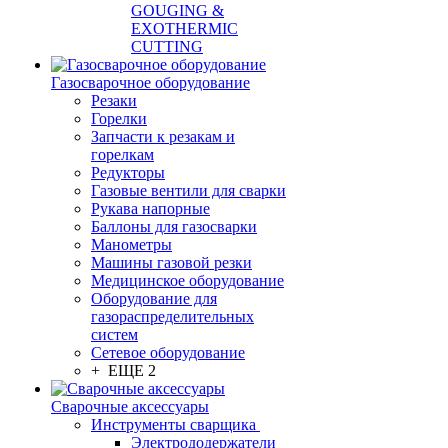
GOUGING &
EXOTHERMIC
CUTTING
Газосварочное оборудование
Резаки
Горелки
Запчасти к резакам и
горелкам
Редукторы
Газовые вентили для сварки
Рукава напорные
Баллоны для газосварки
Манометры
Машины газовой резки
Медицинское оборудование
Оборудование для
газораспределительных
систем
Сетевое оборудование
+ ЕЩЕ 2
Сварочные аксессуары
Инструменты сварщика
Электрододержатели