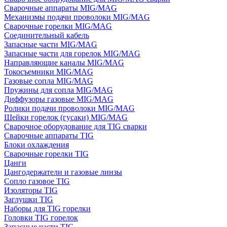
Сварочные аппараты MIG/MAG
Механизмы подачи проволоки MIG/MAG
Сварочные горелки MIG/MAG
Соединительный кабель
Запасные части MIG/MAG
Запасные части для горелок MIG/MAG
Направляющие каналы MIG/MAG
Токосъемники MIG/MAG
Газовые сопла MIG/MAG
Пружины для сопла MIG/MAG
Диффузоры газовые MIG/MAG
Ролики подачи проволоки MIG/MAG
Шейки горелок (гусаки) MIG/MAG
Сварочное оборудование для TIG сварки
Сварочные аппараты TIG
Блоки охлаждения
Сварочные горелки TIG
Цанги
Цангодержатели и газовые линзы
Сопло газовое TIG
Изоляторы TIG
Заглушки TIG
Наборы для TIG горелки
Головки TIG горелок
Запасные части TIG