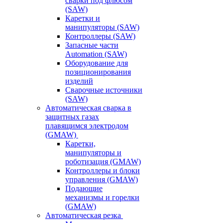
сварки под флюсом
(SAW)
Каретки и
манипуляторы (SAW)
Контроллеры (SAW)
Запасные части
Automation (SAW)
Оборудование для
позиционирования
изделий
Сварочные источники
(SAW)
Автоматическая сварка в
защитных газах
плавящимся электродом
(GMAW)
Каретки,
манипуляторы и
роботизация (GMAW)
Контроллеры и блоки
управления (GMAW)
Подающие
механизмы и горелки
(GMAW)
Автоматическая резка