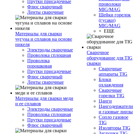
Прутки присадочные
проволоки
Флюс сварочный
MIG/MAG
Ленты сварочные
Шейки горелок
(гусаки)
MIG/MAG
+ ЕЩЕ
Материалы для сварки
чугуна и сплавов на основе
никеля
Электроды сварочные
Сварочное
Проволока сплошная
оборудование для TIG
Проволока
сварки
порошковая
Сварочные
Прутки присадочные
аппараты TIG
Флюс сварочный
Блоки
Ленты сварочные
охлаждения
Сварочные
горелки TIG
Материалы для сварки меди
Цанги
и ее сплавов
Цангодержатели
Электроды сварочные
и газовые линзы
Проволока сплошная
Сопло газовое
Прутки присадочные
TIG
Флюс сварочный
Изоляторы TIG
Заглушки TIG