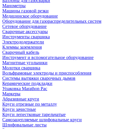
Баллоны для газосварки
Манометры
Машины газовой резки
Медицинское оборудование
Оборудование для газораспределительных систем
Сетевое оборудование
Сварочные аксессуары
Инструменты сварщика
Электрододержатели
Клеммы заземления
Сварочный кабель
Инструмент и вспомогательное оборудование
Магнитные угольники
Молотки сварщика
Вольфрамовые электроды и приспособления
Системы вытяжки сварочных дымов
Керамические подкладки
Упаковка Marathon Pac
Маркеры
Абразивные круги
Круги отрезные по металлу
Круги зачистные
Круги лепестковые тарельчатые
Самозацепляемые шлифовальные круги
Шлифовальные листы