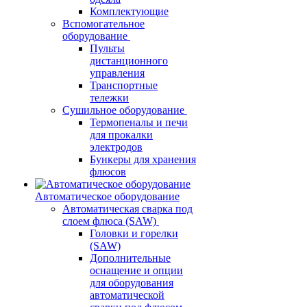
Комплектующие
Вспомогательное
оборудование
Пульты
дистанционного
управления
Транспортные
тележки
Сушильное оборудование
Термопеналы и печи
для прокалки
электродов
Бункеры для хранения
флюсов
Автоматическое оборудование
Автоматическая сварка под
слоем флюса (SAW)
Головки и горелки
(SAW)
Дополнительные
оснащение и опции
для оборудования
автоматической