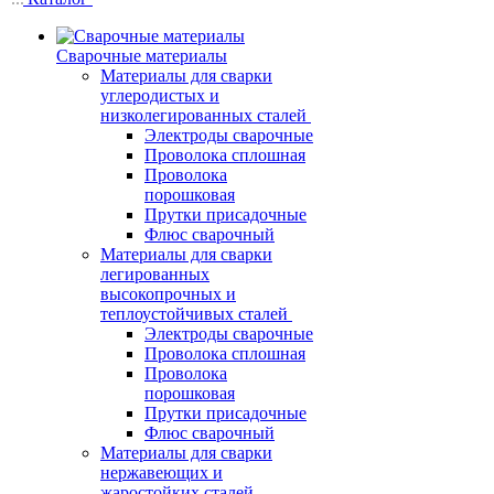
Сварочные материалы
Материалы для сварки
углеродистых и
низколегированных сталей
Электроды сварочные
Проволока сплошная
Проволока
порошковая
Прутки присадочные
Флюс сварочный
Материалы для сварки
легированных
высокопрочных и
теплоустойчивых сталей
Электроды сварочные
Проволока сплошная
Проволока
порошковая
Прутки присадочные
Флюс сварочный
Материалы для сварки
нержавеющих и
жаростойких сталей